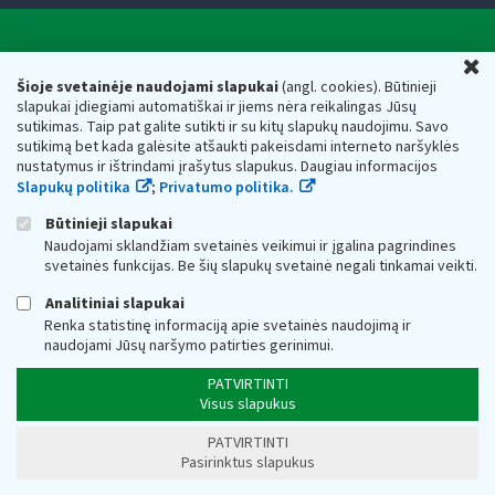
Valstybinė mokesčių inspekcija prie Lietuvos
U
Respublikos finansų ministerijos
Šioje svetainėje naudojami slapukai
(angl. cookies). Būtinieji
slapukai įdiegiami automatiškai ir jiems nėra reikalingas Jūsų
Biudžetinė įstaiga. Juridinio asmens kodas — 188659752,
sutikimas. Taip pat galite sutikti ir su kitų slapukų naudojimu. Savo
adresas: Vasario 16-osios g. 14, 01107 Vilnius, Lietuva, el.paštas:
sutikimą bet kada galėsite atšaukti pakeisdami interneto naršyklės
vmi@vmi.lt
, E. pristatymo dėžutės adresas 188659752
nustatymus ir ištrindami įrašytus slapukus. Daugiau informacijos
Duomenys apie Valstybinę mokesčių inspekciją prie Lietuvos
Slapukų politika
;
Privatumo politika.
Respublikos finansų ministerijos kaupiami ir saugomi Juridinių
asmenų registre
Būtinieji slapukai
Naudojami sklandžiam svetainės veikimui ir įgalina pagrindines
svetainės funkcijas. Be šių slapukų svetainė negali tinkamai veikti.
Analitiniai slapukai
Renka statistinę informaciją apie svetainės naudojimą ir
naudojami Jūsų naršymo patirties gerinimui.
PATVIRTINTI
Visus slapukus
PATVIRTINTI
Pasirinktus slapukus