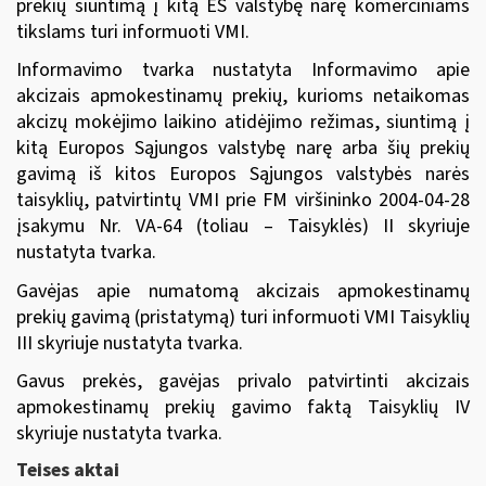
prekių siuntimą
į kitą ES valstybę narę komerciniams
tikslams turi informuoti VMI.
Informavimo tvarka nustatyta Informavimo apie
akcizais apmokestinamų prekių, kurioms netaikomas
akcizų mokėjimo laikino atidėjimo režimas, siuntimą į
kitą Europos Sąjungos valstybę narę arba šių prekių
gavimą iš kitos Europos Sąjungos valstybės narės
taisyklių, patvirtintų
VMI prie FM viršininko 2004-04-28
įsakymu Nr. VA-64
(toliau – Taisyklės) II skyriuje
nustatyta tvarka.
Gavėjas apie numatomą akcizais apmokestinamų
prekių gavimą (pristatymą) turi informuoti
VMI Taisyklių
III skyriuje nustatyta tvarka.
Gavus prekės,
gavėjas privalo patvirtinti akcizais
apmokestinamų prekių gavimo faktą
Taisyklių IV
skyriuje nustatyta tvarka.
Teises aktai