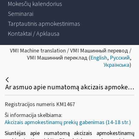
Mokesčių kalendorius
Seminarai
Tarptautinis apmokestinimas
Kontaktai / Apklausa
VMI Machine translation / VMI Машинный перевод /
VMI Машинний переклад (
English
,
Русский
,
Українська
)
Ar asmuo apie numatomą akcizais apmokestinamų prekių, kurioms netaikomas akcizų mokėjimo laikino atidėjimo režimas, siuntimą į kitą ES valstybę narę / gavimą iš kitos ES valstybės narės komerciniams tikslams, turi informuoti VMI?
Registracijos numeris KM1467
Ši informacija skelbiama:
Akcizais apmokestinamų prekių gabenimas (14-18 str.)
Siuntėjas apie numatomą akcizais apmokestinamų