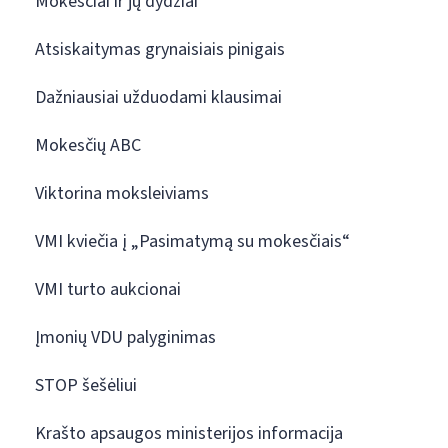
Mokesčiai ir jų dydžiai
Atsiskaitymas grynaisiais pinigais
Dažniausiai užduodami klausimai
Mokesčių ABC
Viktorina moksleiviams
VMI kviečia į „Pasimatymą su mokesčiais“
VMI turto aukcionai
Įmonių VDU palyginimas
STOP šešėliui
Krašto apsaugos ministerijos informacija