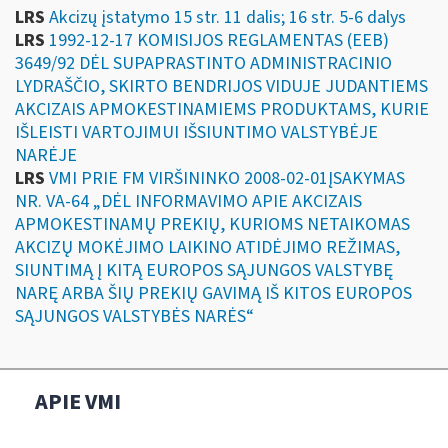
LRS
Akcizų įstatymo 15 str. 11 dalis; 16 str. 5-6 dalys
LRS
1992-12-17 KOMISIJOS REGLAMENTAS (EEB)
3649/92 DĖL SUPAPRASTINTO ADMINISTRACINIO
LYDRAŠČIO, SKIRTO BENDRIJOS VIDUJE JUDANTIEMS
AKCIZAIS APMOKESTINAMIEMS PRODUKTAMS, KURIE
IŠLEISTI VARTOJIMUI IŠSIUNTIMO VALSTYBĖJE
NARĖJE
LRS
VMI PRIE FM VIRŠININKO 2008-02-01ĮSAKYMAS
NR. VA-64 „DĖL INFORMAVIMO APIE AKCIZAIS
APMOKESTINAMŲ PREKIŲ, KURIOMS NETAIKOMAS
AKCIZŲ MOKĖJIMO LAIKINO ATIDĖJIMO REŽIMAS,
SIUNTIMĄ Į KITĄ EUROPOS SĄJUNGOS VALSTYBĘ
NARĘ ARBA ŠIŲ PREKIŲ GAVIMĄ IŠ KITOS EUROPOS
SĄJUNGOS VALSTYBĖS NARĖS“
APIE VMI