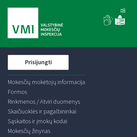
Prisijungti
Mokesčių mokėtojų informacija
Formos
Rinkmenos / Atviri duomenys
Skaičiuoklės ir pagalbininkai
Sąskaitos ir įmokų kodai
Mokesčių žinynas