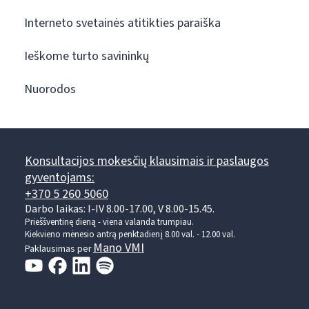
Interneto svetainės atitikties paraiška
Ieškome turto savininkų
Nuorodos
Konsultacijos mokesčių klausimais ir paslaugos
gyventojams:
+370 5 260 5060
Darbo laikas: I-IV 8.00-17.00, V 8.00-15.45.
Prieššventinę dieną - viena valanda trumpiau.
Kiekvieno mėnesio antrą penktadienį 8.00 val. - 12.00 val.
Mano VMI
Paklausimas per