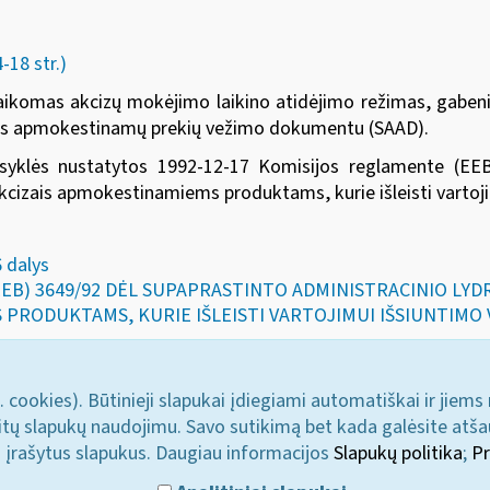
18 str.)
ikomas akcizų mokėjimo laikino atidėjimo režimas, gaben
izais apmokestinamų prekių vežimo dokumentu (SAAD).
isyklės nustatytos
1992-12-17 Komisijos reglamente (EE
akcizais apmokestinamiems produktams, kurie išleisti vartoji
6 dalys
EEB) 3649/92 DĖL SUPAPRASTINTO ADMINISTRACINIO LYD
PRODUKTAMS, KURIE IŠLEISTI VARTOJIMUI IŠSIUNTIMO
. cookies). Būtinieji slapukai įdiegiami automatiškai ir jiems
u kitų slapukų naudojimu. Savo sutikimą bet kada galėsite atš
i įrašytus slapukus. Daugiau informacijos
Slapukų politika
;
Pr