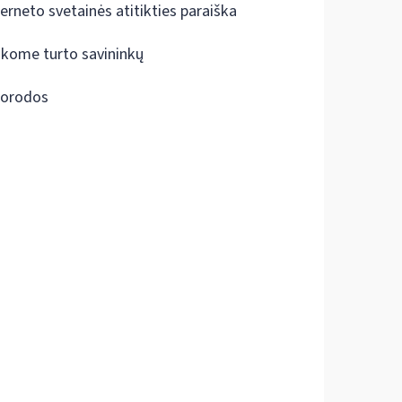
terneto svetainės atitikties paraiška
škome turto savininkų
orodos