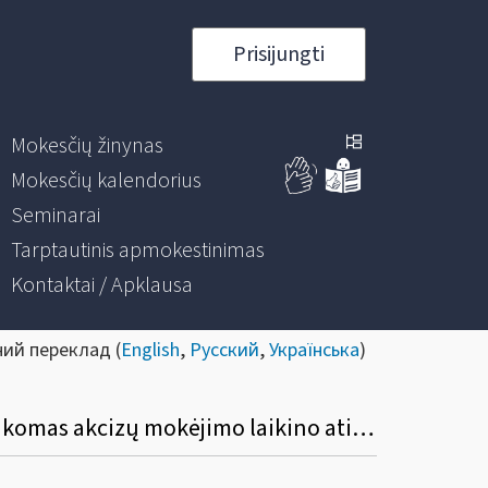
Prisijungti
Mokesčių žinynas
Mokesčių kalendorius
Seminarai
Tarptautinis apmokestinimas
Kontaktai / Apklausa
ний переклад (
English
,
Русский
,
Українська
)
Kokiu dokumentu turi būti įformintas akcizais apmokestinamų prekių, kurioms netaikomas akcizų mokėjimo laikino atidėjimo režimas, gabenimas komerciniams tikslams tarp ES valstybių narių?