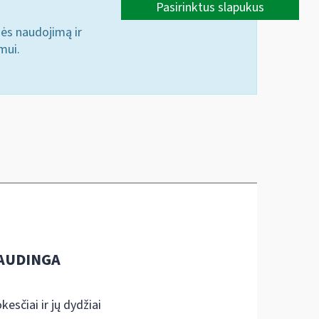
Pasirinktus slapukus
nės naudojimą ir
mui.
AUDINGA
kesčiai ir jų dydžiai