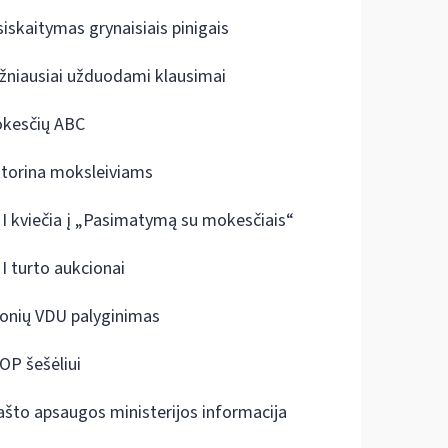
siskaitymas grynaisiais pinigais
žniausiai užduodami klausimai
kesčių ABC
ktorina moksleiviams
I kviečia į „Pasimatymą su mokesčiais“
I turto aukcionai
onių VDU palyginimas
OP šešėliui
ašto apsaugos ministerijos informacija