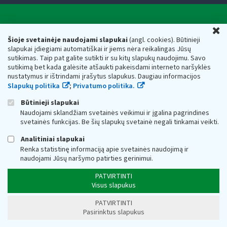
Valstybinė mokesčių inspekcija prie Lietuvos
U
Respublikos finansų ministerijos
Šioje svetainėje naudojami slapukai
(angl. cookies). Būtinieji
slapukai įdiegiami automatiškai ir jiems nėra reikalingas Jūsų
Biudžetinė įstaiga. Juridinio asmens kodas — 188659752,
sutikimas. Taip pat galite sutikti ir su kitų slapukų naudojimu. Savo
adresas: Vasario 16-osios g. 14, 01107 Vilnius, Lietuva, el.paštas:
sutikimą bet kada galėsite atšaukti pakeisdami interneto naršyklės
vmi@vmi.lt
, E. pristatymo dėžutės adresas 188659752
nustatymus ir ištrindami įrašytus slapukus. Daugiau informacijos
Duomenys apie Valstybinę mokesčių inspekciją prie Lietuvos
Slapukų politika
;
Privatumo politika.
Respublikos finansų ministerijos kaupiami ir saugomi Juridinių
asmenų registre
Būtinieji slapukai
Naudojami sklandžiam svetainės veikimui ir įgalina pagrindines
svetainės funkcijas. Be šių slapukų svetainė negali tinkamai veikti.
Analitiniai slapukai
Renka statistinę informaciją apie svetainės naudojimą ir
naudojami Jūsų naršymo patirties gerinimui.
PATVIRTINTI
Visus slapukus
PATVIRTINTI
Pasirinktus slapukus