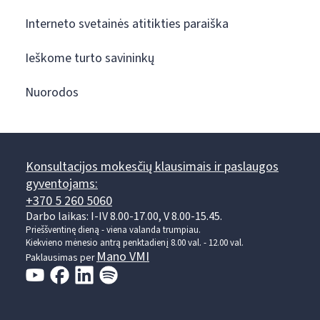
Interneto svetainės atitikties paraiška
Ieškome turto savininkų
Nuorodos
Konsultacijos mokesčių klausimais ir paslaugos
gyventojams:
+370 5 260 5060
Darbo laikas: I-IV 8.00-17.00, V 8.00-15.45.
Prieššventinę dieną - viena valanda trumpiau.
Kiekvieno mėnesio antrą penktadienį 8.00 val. - 12.00 val.
Mano VMI
Paklausimas per