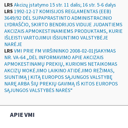
LRS
Akcizų įstatymo 15 str. 11 dalis; 16 str. 5-6 dalys
LRS
1992-12-17 KOMISIJOS REGLAMENTAS (EEB)
3649/92 DĖL SUPAPRASTINTO ADMINISTRACINIO
LYDRAŠČIO, SKIRTO BENDRIJOS VIDUJE JUDANTIEMS
AKCIZAIS APMOKESTINAMIEMS PRODUKTAMS, KURIE
IŠLEISTI VARTOJIMUI IŠSIUNTIMO VALSTYBĖJE
NARĖJE
LRS
VMI PRIE FM VIRŠININKO 2008-02-01ĮSAKYMAS
NR. VA-64 „DĖL INFORMAVIMO APIE AKCIZAIS
APMOKESTINAMŲ PREKIŲ, KURIOMS NETAIKOMAS
AKCIZŲ MOKĖJIMO LAIKINO ATIDĖJIMO REŽIMAS,
SIUNTIMĄ Į KITĄ EUROPOS SĄJUNGOS VALSTYBĘ
NARĘ ARBA ŠIŲ PREKIŲ GAVIMĄ IŠ KITOS EUROPOS
SĄJUNGOS VALSTYBĖS NARĖS“
APIE VMI