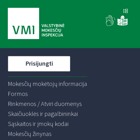
Prisijungti
Mokesčių mokėtojų informacija
Formos
Rinkmenos / Atviri duomenys
Skaičiuoklės ir pagalbininkai
Sąskaitos ir įmokų kodai
Mokesčių žinynas