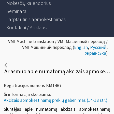
Mokesčių kalendorius
Seminarai
Tarptautinis apmokestinimas
Kontaktai / Apklausa
VMI Machine translation / VMI Машинный перевод /
VMI Машинний переклад (
English
,
Русский
,
Українська
)
Ar asmuo apie numatomą akcizais apmokestinamų prekių, kurioms netaikomas akcizų mokėjimo laikino atidėjimo režimas, siuntimą į kitą ES valstybę narę / gavimą iš kitos ES valstybės narės komerciniams tikslams, turi informuoti VMI?
Registracijos numeris KM1467
Ši informacija skelbiama:
Akcizais apmokestinamų prekių gabenimas (14-18 str.)
Siuntėjas apie numatomą akcizais apmokestinamų