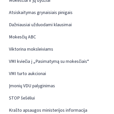
Mokesčiai ir jų dydžiai
Atsiskaitymas grynaisiais pinigais
Dažniausiai užduodami klausimai
Mokesčių ABC
Viktorina moksleiviams
VMI kviečia į „Pasimatymą su mokesčiais“
VMI turto aukcionai
Įmonių VDU palyginimas
STOP šešėliui
Krašto apsaugos ministerijos informacija