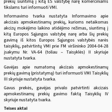
prekių siuntimą
į kitą ES valstybę narę komerciniams
tikslams turi informuoti VMI.
Informavimo tvarka nustatyta Informavimo apie
akcizais apmokestinamų prekių, kurioms netaikomas
akcizų mokėjimo laikino atidėjimo režimas, siuntimą į
kitą Europos Sąjungos valstybę narę arba šių prekių
gavimą iš kitos Europos Sąjungos valstybės narės
taisyklių, patvirtintų
VMI prie FM viršininko 2004-04-28
įsakymu Nr. VA-64
(toliau – Taisyklės) II skyriuje
nustatyta tvarka.
Gavėjas apie numatomą akcizais apmokestinamų
prekių gavimą (pristatymą) turi informuoti
VMI Taisyklių
III skyriuje nustatyta tvarka.
Gavus prekės,
gavėjas privalo patvirtinti akcizais
apmokestinamų prekių gavimo faktą
Taisyklių IV
skyriuje nustatyta tvarka.
Teises aktai