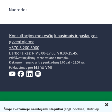
Nuorodos
Konsultacijos mokesčių klausimais ir paslaugos
gyventojams:
+370 5 260 5060
Darbo laikas: I-IV 8.00-17.00, V 8.00-15.45.
Prieššventinę dieną - viena valanda trumpiau.
Kiekvieno mėnesio antrą penktadienį 8.00 val. - 12.00 val.
Mano VMI
Paklausimas per
Valstybinė mokesčių inspekcija prie Lietuvos
U
Respublikos finansų ministerijos
Šioje svetainėje naudojami slapukai
(angl. cookies). Būtinieji