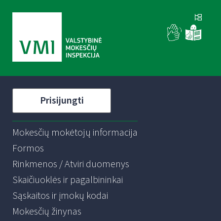
Prisijungti
Mokesčių mokėtojų informacija
Formos
Rinkmenos / Atviri duomenys
Skaičiuoklės ir pagalbininkai
Sąskaitos ir įmokų kodai
Mokesčių žinynas