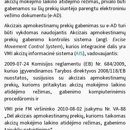
akcizų mokėjimo laikino atidėjimo režimas, privalo būti
gabenamos su šių prekių siuntėjo parengtu elektroniniu
vežimo dokumentu (e-AD).
Akcizais apmokestinamų prekių gabenimas su e-AD turi
būti vykdomas naudojantis Akcizais apmokestinamų
prekių gabenimo kontrolės sistema (angl.
Excise
Movement Control System
), kurios integracinė dalis yra
VMI akcizų informacinė sistema (
AIS
), vadovaujantis:
2009-0
7-24
Komisijos reglamentu (EB) Nr. 684/2009
,
kuriuo įgyvendinamos Tarybos direktyvos 2008/118/EB
nuostatos, susijusios su akcizais apmokestinamų
prekių, kurioms pritaikytas akcizų mokėjimo laikino
atidėjimo režimas, gabenimo kompiuterinėmis
procedūromis ir
VMI prie FM viršininko 2010-08-02 įsakymu Nr. VA-88
„Dėl akcizais apmokestinamų prekių, kurioms taikomas
akcizų mokėjimo laikino atidėjimo režimas, gabenimo
taisyklių patvirtinimo“.