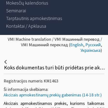
Mokesčių kalendorius
Seminarai
Tarptautinis apmokestinimas
Kontaktai / Apklausa
VMI Machine translation / VMI Машинный перевод /
VMI Машинний переклад (
English
,
Русский
,
Українська
)
Koks dokumentas turi būti pridėtas prie akcizais apmokestinamų prekių, gabenamų taikant akcizų mokėjimo laikino atidėjimo režimą?
Registracijos numeris KM1463
Ši informacija skelbiama:
Akcizais apmokestinamų prekių gabenimas (14-18 str.)
Akcizais apmokestinamos prekės, kurioms taikomas