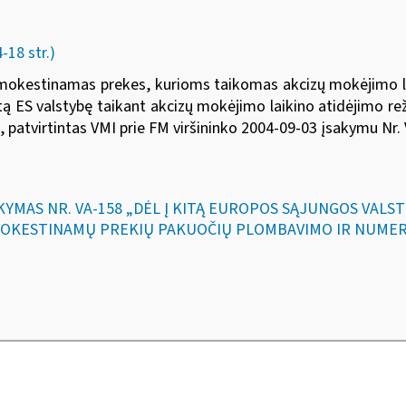
18 str.)
apmokestinamas prekes, kurioms taikomas akcizų mokėjimo la
tą ES valstybę taikant akcizų mokėjimo laikino atidėjimo 
 patvirtintas
VMI prie FM viršininko 2004-09-03 įsakymu Nr.
SAKYMAS NR. VA-158 „DĖL Į KITĄ EUROPOS SĄJUNGOS VAL
PMOKESTINAMŲ PREKIŲ PAKUOČIŲ PLOMBAVIMO IR NUME