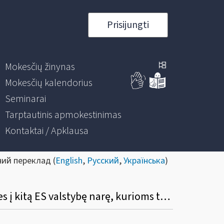
Prisijungti
Mokesčių žinynas
Mokesčių kalendorius
Seminarai
Tarptautinis apmokestinimas
Kontaktai / Apklausa
ний переклад (
English
,
Русский
,
Українська
)
Ar keliami krovinio saugumo reikalavimai, išgabenant akcizais apmokestinamas prekes į kitą ES valstybę narę, kurioms taikomas akcizų mokėjimo laikino atidėjimo režimas?