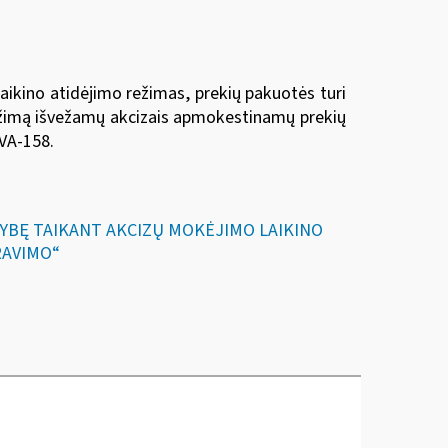
ikino atidėjimo režimas, prekių pakuotės turi
režimą išvežamų akcizais apmokestinamų prekių
 VA-158
.
STYBĘ TAIKANT AKCIZŲ MOKĖJIMO LAIKINO
RAVIMO“