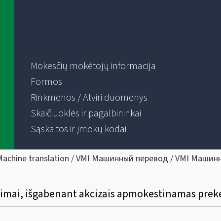
Mokesčių mokėtojų informacija
Formos
Rinkmenos / Atviri duomenys
Skaičiuoklės ir pagalbininkai
Sąskaitos ir įmokų kodai
Machine translation / VMI Машинный перевод / VMI Машин