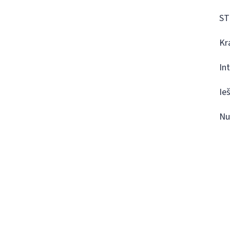
ST
Kr
In
Ie
Nu