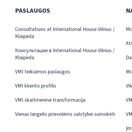
PASLAUGOS
N
Consultations at International House Vilnius /
Mo
Klaipėda
At
Консультации в International House Vilnius /
Klaipėda
Da
VMI teikiamos paslaugos
Mo
VMI kliento profilis
Vi
VMI skaitmeninė transformacija
VM
Vienas langelis prievolėms valstybei sumokėti
VM
Įm