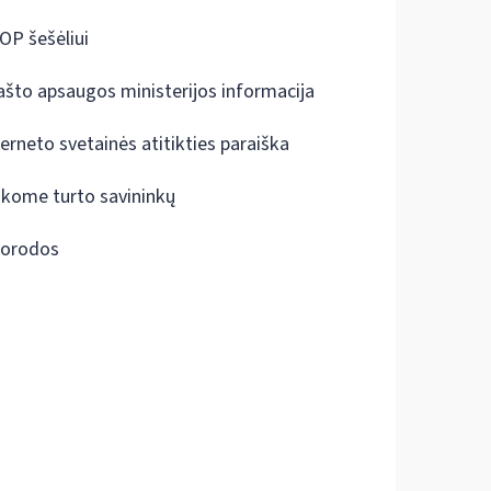
OP šešėliui
ašto apsaugos ministerijos informacija
terneto svetainės atitikties paraiška
škome turto savininkų
orodos