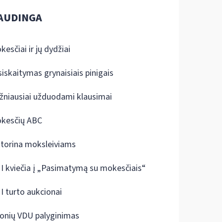
AUDINGA
kesčiai ir jų dydžiai
siskaitymas grynaisiais pinigais
žniausiai užduodami klausimai
kesčių ABC
ktorina moksleiviams
I kviečia į „Pasimatymą su mokesčiais“
I turto aukcionai
onių VDU palyginimas