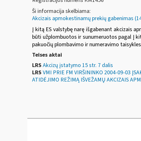
Registracijos numeris KM1456
Ši informacija skelbiama:
Akcizais apmokestinamų prekių gabenimas (14-
Į kitą ES valstybę narę išgabenant akcizais 
būti užplombuotos ir sunumeruotos pagal Į ki
pakuočių plombavimo ir numeravimo taisykles,
Teises aktai
LRS
Akcizų įstatymo 15 str. 7 dalis
LRS
VMI PRIE FM VIRŠININKO 2004-09-03 Į
ATIDĖJIMO REŽIMĄ IŠVEŽAMŲ AKCIZAIS A