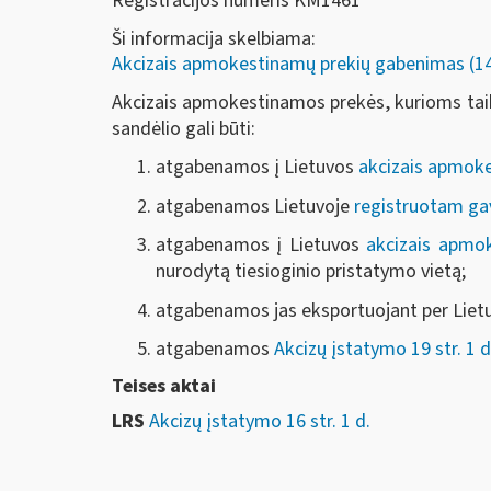
Registracijos numeris KM1461
Ši informacija skelbiama:
Akcizais apmokestinamų prekių gabenimas (14-
Akcizais apmokestinamos prekės, kurioms taik
sandėlio gali būti:
atgabenamos į Lietuvos
akcizais apmoke
atgabenamos Lietuvoje
registruotam ga
atgabenamos į Lietuvos
akcizais apmo
nurodytą tiesioginio pristatymo vietą;
atgabenamos jas eksportuojant per Liet
atgabenamos
Akcizų įstatymo 19 str. 1 d.
Teises aktai
LRS
Akcizų įstatymo 16 str. 1 d.