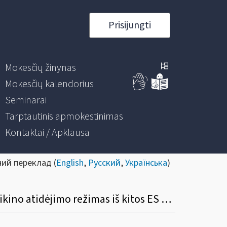
Prisijungti
Mokesčių žinynas
Mokesčių kalendorius
Seminarai
Tarptautinis apmokestinimas
Kontaktai / Apklausa
ний переклад (
English
,
Русский
,
Українська
)
Kas gali gauti akcizais apmokestinamas prekes, kurioms taikomas akcizų mokėjimo laikino atidėjimo režimas iš kitos ES valstybės narės akcizais apmokestinamų prekių sandėlio?