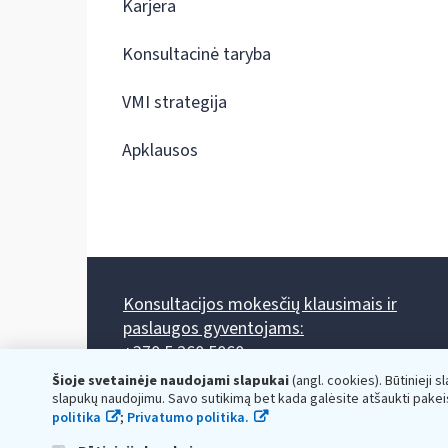
Karjera
Konsultacinė taryba
VMI strategija
Apklausos
Konsultacijos mokesčių klausimais ir
paslaugos gyventojams:
+370 5 260 5060
Darbo laikas: I-IV 8.00-17.00, V 8.00-15.45.
Šioje svetainėje naudojami slapukai
(angl. cookies). Būtinieji s
Prieššventinę dieną - viena valanda trumpiau.
slapukų naudojimu. Savo sutikimą bet kada galėsite atšaukti pakei
Kiekvieno mėnesio antrą penktadienį 8.00 val. - 12.00 val.
politika
;
Privatumo politika.
Mano VMI
Paklausimas per