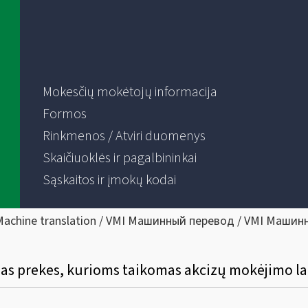
Mokesčių mokėtojų informacija
Formos
Rinkmenos / Atviri duomenys
Skaičiuoklės ir pagalbininkai
Sąskaitos ir įmokų kodai
Machine translation / VMI Машинный перевод / VMI Машин