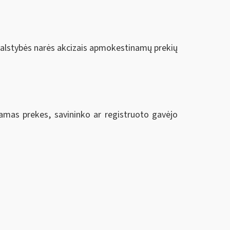
valstybės narės akcizais apmokestinamų prekių
amas prekes, savininko ar registruoto gavėjo