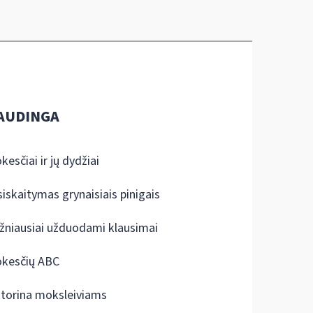
AUDINGA
kesčiai ir jų dydžiai
siskaitymas grynaisiais pinigais
žniausiai užduodami klausimai
kesčių ABC
ktorina moksleiviams