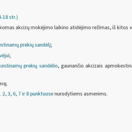
18 str.)
omas akcizų mokėjimo laikino atidėjimo režimas, iš kitos 
stinamų prekių sandėlį
;
vėjui
;
kestinamų prekių sandėlio
, gaunančio akcizais apmokestin
uvą;
 2, 3, 6, 7 ir 8 punktuose
nurodytiems asmenims.