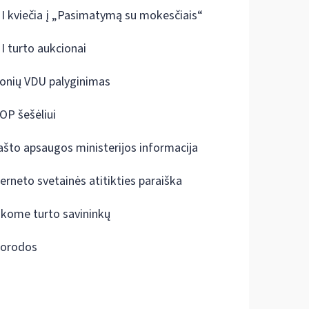
I kviečia į „Pasimatymą su mokesčiais“
I turto aukcionai
onių VDU palyginimas
OP šešėliui
ašto apsaugos ministerijos informacija
terneto svetainės atitikties paraiška
škome turto savininkų
orodos