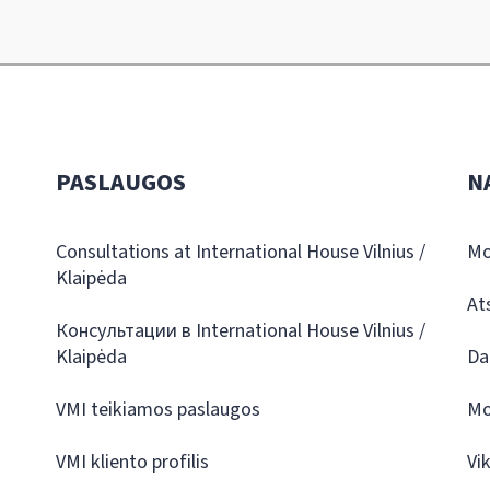
PASLAUGOS
N
Consultations at International House Vilnius /
Mo
Klaipėda
At
Консультации в International House Vilnius /
Klaipėda
Da
VMI teikiamos paslaugos
Mo
VMI kliento profilis
Vi