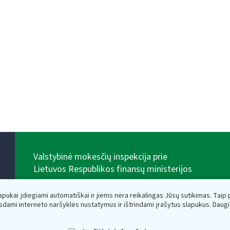
Valstybinė mokesčių inspekcija prie
Lietuvos Respublikos finansų ministerijos
Biudžetinė įstaiga. Juridinio asmens kodas — 188659752,
adresas: Vasario 16-osios g. 14, 01107 Vilnius, Lietuva,
lapukai įdiegiami automatiškai ir jiems nėra reikalingas Jūsų sutikimas. Taip pa
el.paštas:
vmi@vmi.lt
, E. pristatymo dėžutės adresas
sdami interneto naršyklės nustatymus ir ištrindami įrašytus slapukus. Daug
188659752
Duomenys apie Valstybinę mokesčių inspekciją prie
Lietuvos Respublikos finansų ministerijos kaupiami ir