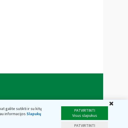
Uždar
t galite sutikti ir su kitų
PATVIRTINTI
iau informacijos
Slapukų
Visus slapukus
PATVIRTINTI