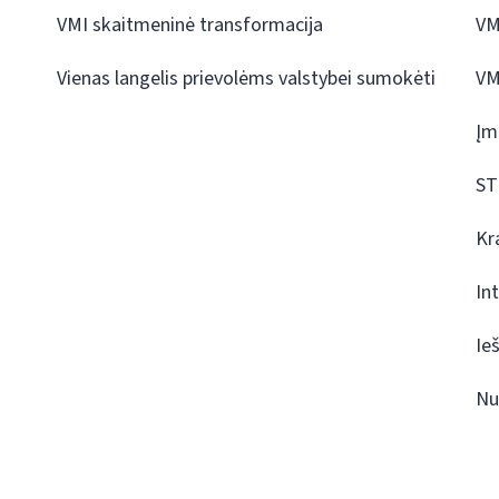
VMI skaitmeninė transformacija
VM
Vienas langelis prievolėms valstybei sumokėti
VM
Įm
ST
Kr
In
Ie
Nu