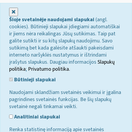
Uždaryti
Šioje svetainėje naudojami slapukai
(angl.
cookies). Būtinieji slapukai įdiegiami automatiškai
ir jiems nėra reikalingas Jūsų sutikimas. Taip pat
galite sutikti ir su kitų slapukų naudojimu. Savo
sutikimą bet kada galėsite atšaukti pakeisdami
interneto naršyklės nustatymus ir ištrindami
įrašytus slapukus. Daugiau informacijos
Slapukų
politika
;
Privatumo politika.
Būtinieji slapukai
Naudojami sklandžiam svetainės veikimui ir įgalina
pagrindines svetainės funkcijas. Be šių slapukų
svetainė negali tinkamai veikti.
Analitiniai slapukai
Renka statistinę informaciją apie svetainės