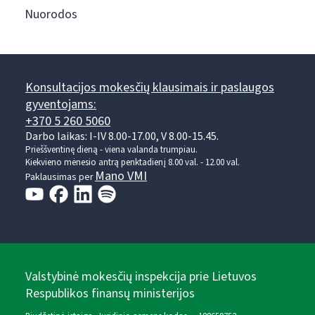
Nuorodos
Konsultacijos mokesčių klausimais ir paslaugos
gyventojams:
+370 5 260 5060
Darbo laikas: I-IV 8.00-17.00, V 8.00-15.45.
Prieššventinę dieną - viena valanda trumpiau.
Kiekvieno mėnesio antrą penktadienį 8.00 val. - 12.00 val.
Mano VMI
Paklausimas per
Valstybinė mokesčių inspekcija prie Lietuvos
Respublikos finansų ministerijos