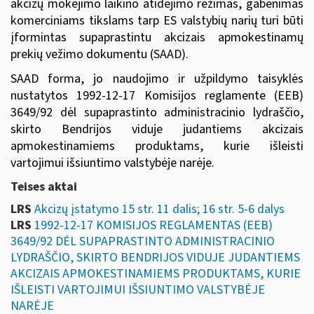
akcizų mokėjimo laikino atidėjimo režimas, gabenimas
komerciniams tikslams tarp ES valstybių narių turi būti
įformintas supaprastintu akcizais apmokestinamų
prekių vežimo dokumentu (SAAD).
SAAD forma, jo naudojimo ir užpildymo taisyklės
nustatytos
1992-12-17 Komisijos reglamente (EEB)
3649/92
dėl supaprastinto administracinio lydraščio,
skirto Bendrijos viduje judantiems akcizais
apmokestinamiems produktams, kurie išleisti
vartojimui išsiuntimo valstybėje narėje.
Teises aktai
LRS
Akcizų įstatymo 15 str. 11 dalis; 16 str. 5-6 dalys
LRS
1992-12-17 KOMISIJOS REGLAMENTAS (EEB)
3649/92 DĖL SUPAPRASTINTO ADMINISTRACINIO
LYDRAŠČIO, SKIRTO BENDRIJOS VIDUJE JUDANTIEMS
AKCIZAIS APMOKESTINAMIEMS PRODUKTAMS, KURIE
IŠLEISTI VARTOJIMUI IŠSIUNTIMO VALSTYBĖJE
NARĖJE