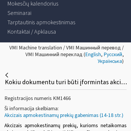
Mokesčių kalendorius
Seminarai
Tarptautinis apmokestinimas
Kontaktai / Apklausa
VMI Machine translation / VMI Машинный перевод /
VMI Машинний переклад (
English
,
Русский
,
Українська
)
Kokiu dokumentu turi būti įformintas akcizais apmokestinamų prekių, kurioms netaikomas akcizų mokėjimo laikino atidėjimo režimas, gabenimas komerciniams tikslams tarp ES valstybių narių?
Registracijos numeris KM1466
Ši informacija skelbiama:
Akcizais apmokestinamų prekių gabenimas (14-18 str.)
Akcizais apmokestinamų prekių, kurioms netaikomas