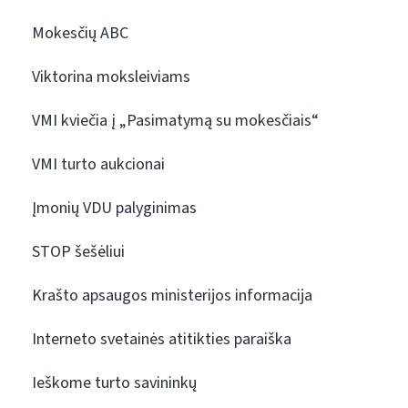
Mokesčių ABC
Viktorina moksleiviams
VMI kviečia į „Pasimatymą su mokesčiais“
VMI turto aukcionai
Įmonių VDU palyginimas
STOP šešėliui
Krašto apsaugos ministerijos informacija
Interneto svetainės atitikties paraiška
Ieškome turto savininkų