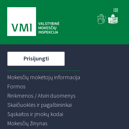
Prisijungti
Mokesčių mokėtojų informacija
Formos
Rinkmenos / Atviri duomenys
Skaičiuoklės ir pagalbininkai
Sąskaitos ir įmokų kodai
Mokesčių žinynas