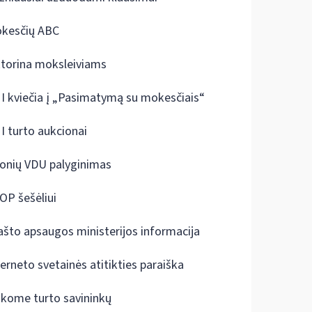
kesčių ABC
ktorina moksleiviams
I kviečia į „Pasimatymą su mokesčiais“
I turto aukcionai
onių VDU palyginimas
OP šešėliui
ašto apsaugos ministerijos informacija
terneto svetainės atitikties paraiška
škome turto savininkų