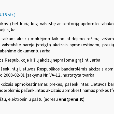
18 str.)
s į bet kurią kitą valstybę ar teritoriją apdoroto tabako, 
ejus, kai:
ir taikant akcizų mokėjimo laikino atidėjimo režimą vežam
 valstybėje narėje įsteigtą akcizais apmokestinamų prekių
 gabenimo dokumentu) arba
s Respublikoje ir šių akcizų neprašoma grąžinti, arba
ženklintų Lietuvos Respublikos banderolėmis akcizais apm
nko 2008-02-01 įsakymu Nr. VA-12
, nustatyta tvarka.
akcizais apmokestinamas prekes, paženklintas Lietuvos band
banderolėmis paženklintas akcizais apmokestinamas prekes (
aštu, elektroniniu paštu (adresu
vmi@vmi.lt
).