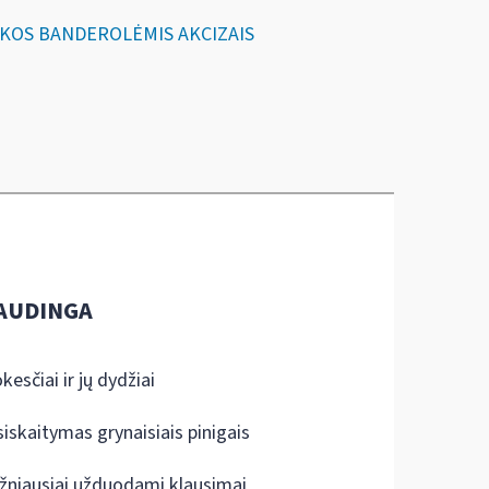
LIKOS BANDEROLĖMIS AKCIZAIS
AUDINGA
kesčiai ir jų dydžiai
siskaitymas grynaisiais pinigais
žniausiai užduodami klausimai