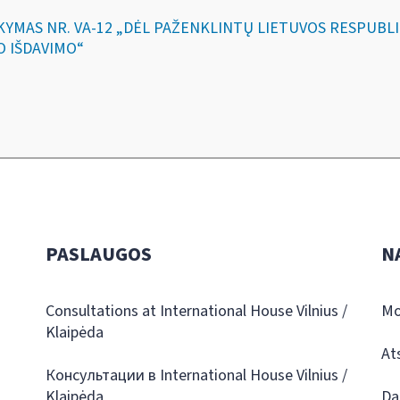
SAKYMAS NR. VA-12 „DĖL PAŽENKLINTŲ LIETUVOS RESPUB
O IŠDAVIMO“
PASLAUGOS
N
Consultations at International House Vilnius /
Mo
Klaipėda
At
Консультации в International House Vilnius /
Klaipėda
Da