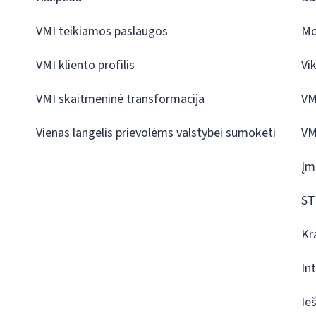
VMI teikiamos paslaugos
Mo
VMI kliento profilis
Vi
VMI skaitmeninė transformacija
VM
Vienas langelis prievolėms valstybei sumokėti
VM
Įm
ST
Kr
In
Ie