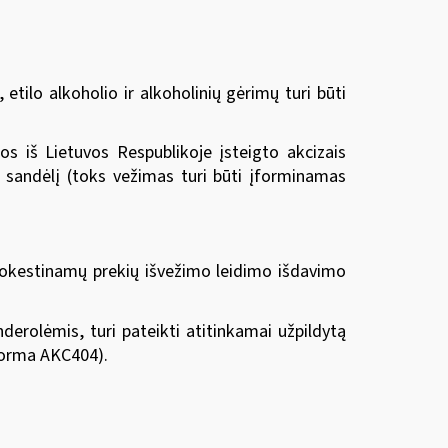
etilo alkoholio ir alkoholinių gėrimų turi būti
os iš Lietuvos Respublikoje įsteigto akcizais
 sandėlį (toks vežimas turi būti įforminamas
okestinamų prekių išvežimo leidimo išdavimo
erolėmis, turi pateikti atitinkamai užpildytą
forma AKC404).