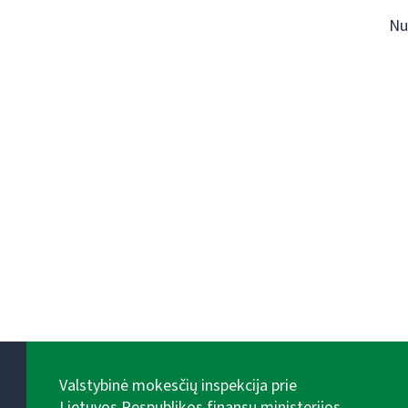
Nu
Valstybinė mokesčių inspekcija prie
Lietuvos Respublikos finansų ministerijos