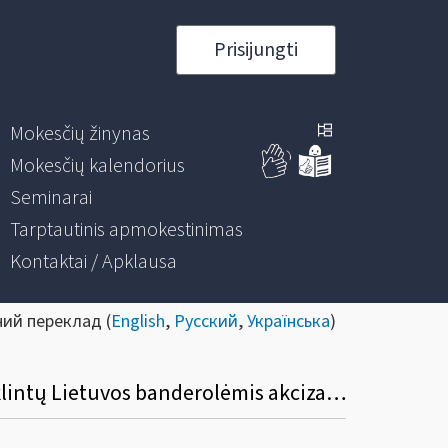
Prisijungti
Mokesčių žinynas
Mokesčių kalendorius
Seminarai
Tarptautinis apmokestinimas
Kontaktai / Apklausa
ний переклад (
English
,
Русский
,
Українська
)
Kokiu būdu ir kur mokesčių mokėtojai gali pateikti prašymo AKC404 formą dėl paženklintų Lietuvos banderolėmis akcizais apmokestinamų prekių išvežimo leidimo išdavimo?