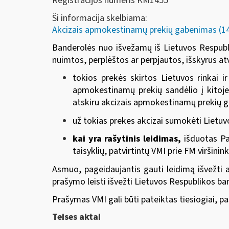
Registracijos numeris KM1455
Ši informacija skelbiama:
Akcizais apmokestinamų prekių gabenimas (14-
Banderolės nuo išvežamų iš Lietuvos Respubliko
nuimtos, perplėštos ar perpjautos, išskyrus atv
tokios prekės skirtos Lietuvos rinkai 
apmokestinamų prekių sandėlio į kitoje
atskiru akcizais apmokestinamų prekių
už tokias prekes akcizai sumokėti Lietuvo
kai yra rašytinis leidimas,
išduotas Pa
taisyklių, patvirtintų
VMI prie FM viršini
Asmuo, pageidaujantis gauti leidimą išvežti 
prašymo leisti išvežti Lietuvos Respublikos 
Prašymas VMI gali būti pateiktas tiesiogiai, p
Teises aktai