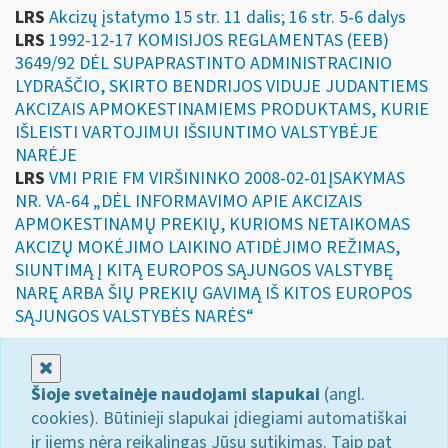
LRS
Akcizų įstatymo 15 str. 11 dalis; 16 str. 5-6 dalys
LRS
1992-12-17 KOMISIJOS REGLAMENTAS (EEB)
3649/92 DĖL SUPAPRASTINTO ADMINISTRACINIO
LYDRAŠČIO, SKIRTO BENDRIJOS VIDUJE JUDANTIEMS
AKCIZAIS APMOKESTINAMIEMS PRODUKTAMS, KURIE
IŠLEISTI VARTOJIMUI IŠSIUNTIMO VALSTYBĖJE
NARĖJE
LRS
VMI PRIE FM VIRŠININKO 2008-02-01ĮSAKYMAS
NR. VA-64 „DĖL INFORMAVIMO APIE AKCIZAIS
APMOKESTINAMŲ PREKIŲ, KURIOMS NETAIKOMAS
AKCIZŲ MOKĖJIMO LAIKINO ATIDĖJIMO REŽIMAS,
SIUNTIMĄ Į KITĄ EUROPOS SĄJUNGOS VALSTYBĘ
NARĘ ARBA ŠIŲ PREKIŲ GAVIMĄ IŠ KITOS EUROPOS
SĄJUNGOS VALSTYBĖS NARĖS“
Uždaryti
Šioje svetainėje naudojami slapukai
(angl.
cookies). Būtinieji slapukai įdiegiami automatiškai
ir jiems nėra reikalingas Jūsų sutikimas. Taip pat