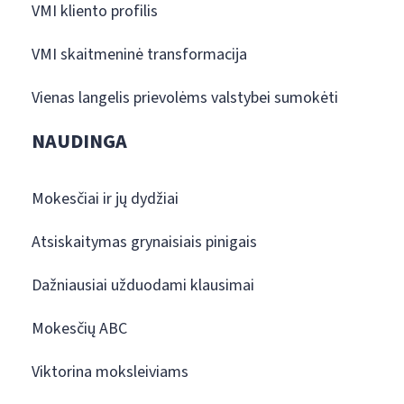
VMI kliento profilis
VMI skaitmeninė transformacija
Vienas langelis prievolėms valstybei sumokėti
NAUDINGA
Mokesčiai ir jų dydžiai
Atsiskaitymas grynaisiais pinigais
Dažniausiai užduodami klausimai
Mokesčių ABC
Viktorina moksleiviams