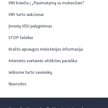
VMI kviečia į „Pasimatymą su mokesčiais“
VMI turto aukcionai
Įmonių VDU palyginimas
STOP šešėliui
Krašto apsaugos ministerijos informacija
Interneto svetainės atitikties paraiška
Ieškome turto savininkų
Nuorodos