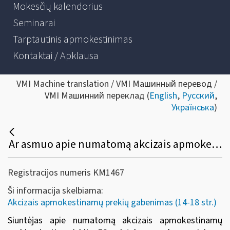
Mokesčių kalendorius
Seminarai
Tarptautinis apmokestinimas
Kontaktai / Apklausa
VMI Machine translation / VMI Машинный перевод /
VMI Машинний переклад (
English
,
Русский
,
Українська
)
Ar asmuo apie numatomą akcizais apmokestinamų prekių, kurioms netaikomas akcizų mokėjimo laikino atidėjimo režimas, siuntimą į kitą ES valstybę narę / gavimą iš kitos ES valstybės narės komerciniams tikslams, turi informuoti VMI?
Registracijos numeris KM1467
Ši informacija skelbiama:
Akcizais apmokestinamų prekių gabenimas (14-18 str.)
Siuntėjas apie numatomą akcizais apmokestinamų