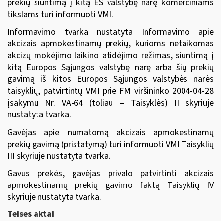
prekių siuntimą
į kitą ES valstybę narę komerciniams
tikslams turi informuoti VMI.
Informavimo tvarka nustatyta Informavimo apie
akcizais apmokestinamų prekių, kurioms netaikomas
akcizų mokėjimo laikino atidėjimo režimas, siuntimą į
kitą Europos Sąjungos valstybę narę arba šių prekių
gavimą iš kitos Europos Sąjungos valstybės narės
taisyklių, patvirtintų
VMI prie FM viršininko 2004-04-28
įsakymu Nr. VA-64
(toliau – Taisyklės) II skyriuje
nustatyta tvarka.
Gavėjas apie numatomą akcizais apmokestinamų
prekių gavimą (pristatymą) turi informuoti
VMI Taisyklių
III skyriuje nustatyta tvarka.
Gavus prekės,
gavėjas privalo patvirtinti akcizais
apmokestinamų prekių gavimo faktą
Taisyklių IV
skyriuje nustatyta tvarka.
Teises aktai