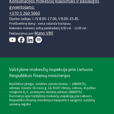
Konsultacijos mokesčių klausimais ir paslaugos
gyventojams:
+370 5 260 5060
Darbo laikas: I-IV 8.00-17.00, V 8.00-15.45.
Prieššventinę dieną - viena valanda trumpiau.
Kiekvieno mėnesio antrą penktadienį 8.00 val. - 12.00 val.
Mano VMI
Paklausimas per
Valstybinė mokesčių inspekcija prie Lietuvos
Respublikos finansų ministerijos
Biudžetinė įstaiga. Juridinio asmens kodas — 188659752,
adresas: Vasario 16-osios g. 14, 01107 Vilnius, Lietuva, el.paštas:
vmi@vmi.lt
, E. pristatymo dėžutės adresas 188659752
Duomenys apie Valstybinę mokesčių inspekciją prie Lietuvos
Respublikos finansų ministerijos kaupiami ir saugomi Juridinių
asmenų registre