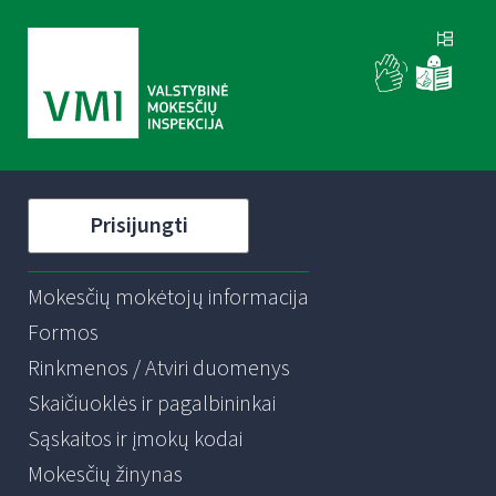
Prisijungti
Mokesčių mokėtojų informacija
Formos
Rinkmenos / Atviri duomenys
Skaičiuoklės ir pagalbininkai
Sąskaitos ir įmokų kodai
Mokesčių žinynas