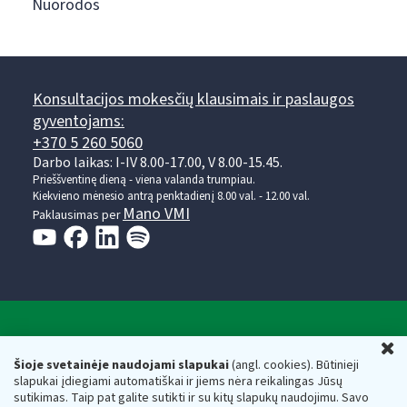
Nuorodos
Konsultacijos mokesčių klausimais ir paslaugos
gyventojams:
+370 5 260 5060
Darbo laikas: I-IV 8.00-17.00, V 8.00-15.45.
Prieššventinę dieną - viena valanda trumpiau.
Kiekvieno mėnesio antrą penktadienį 8.00 val. - 12.00 val.
Mano VMI
Paklausimas per
Valstybinė mokesčių inspekcija prie Lietuvos
U
Respublikos finansų ministerijos
Šioje svetainėje naudojami slapukai
(angl. cookies). Būtinieji
slapukai įdiegiami automatiškai ir jiems nėra reikalingas Jūsų
Biudžetinė įstaiga. Juridinio asmens kodas — 188659752,
sutikimas. Taip pat galite sutikti ir su kitų slapukų naudojimu. Savo