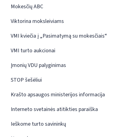
Mokesčių ABC
Viktorina moksleiviams
VMI kviečia į „Pasimatymą su mokesčiais“
VMI turto aukcionai
Įmonių VDU palyginimas
STOP šešėliui
Krašto apsaugos ministerijos informacija
Interneto svetainės atitikties paraiška
Ieškome turto savininkų