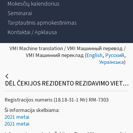
Mokesčių kalendorius
Seminarai
Tarptautinis apmokestinimas
Kontaktai / Apklausa
VMI Machine translation / VMI Машинный перевод /
VMI Машинний переклад (
English
,
Русский
,
Українська
)
DĖL ČEKIJOS REZIDENTO REZIDAVIMO VIETĄ PATVIRTINANČIOS PAŽYMOS
Registracijos numeris (18.18-31-1 Mr) RM-7303
Ši informacija skelbiama:
2021 metai
2021 metai