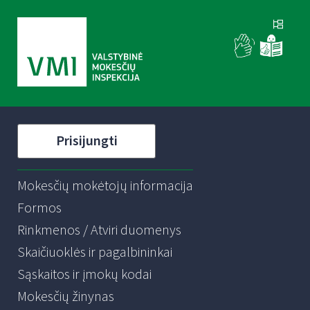
Prisijungti
Mokesčių mokėtojų informacija
Formos
Rinkmenos / Atviri duomenys
Skaičiuoklės ir pagalbininkai
Sąskaitos ir įmokų kodai
Mokesčių žinynas