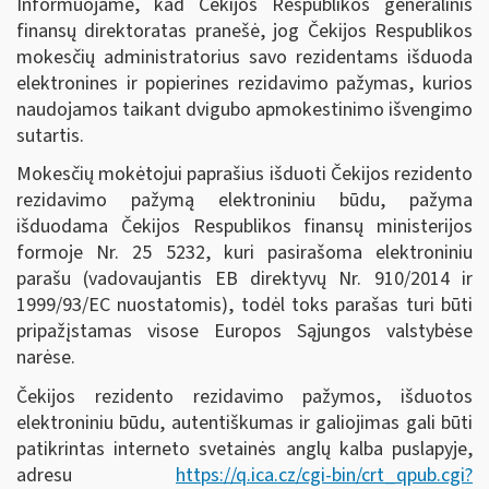
Informuojame, kad Čekijos Respublikos generalinis
finansų direktoratas pranešė, jog Čekijos Respublikos
mokesčių administratorius savo rezidentams išduoda
elektronines ir popierines rezidavimo pažymas, kurios
naudojamos taikant dvigubo apmokestinimo išvengimo
sutartis.
Mokesčių mokėtojui paprašius išduoti Čekijos rezidento
rezidavimo pažymą elektroniniu būdu, pažyma
išduodama Čekijos Respublikos finansų ministerijos
formoje Nr. 25 5232, kuri pasirašoma elektroniniu
parašu (vadovaujantis EB direktyvų Nr. 910/2014 ir
1999/93/EC nuostatomis), todėl toks parašas turi būti
pripažįstamas visose Europos Sąjungos valstybėse
narėse.
Čekijos rezidento rezidavimo pažymos, išduotos
elektroniniu būdu, autentiškumas ir galiojimas gali būti
patikrintas interneto svetainės anglų kalba puslapyje,
adresu
https://q.ica.cz/cgi-bin/crt_qpub.cgi?