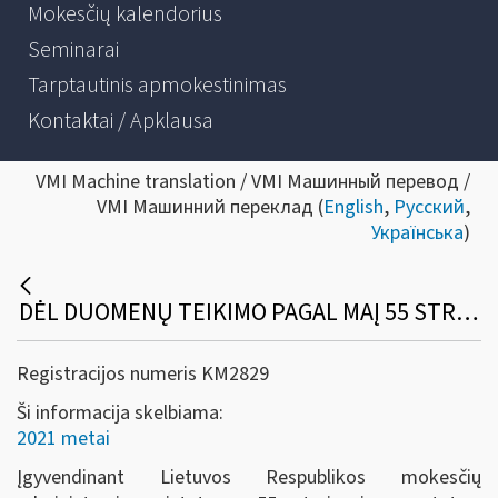
Mokesčių kalendorius
Seminarai
Tarptautinis apmokestinimas
Kontaktai / Apklausa
VMI Machine translation / VMI Машинный перевод /
VMI Машинний переклад (
English
,
Русский
,
Українська
)
DĖL DUOMENŲ TEIKIMO PAGAL MAĮ 55 STRAIPSNĮ NUO 2021 M. SAUSIO 1 D.
Registracijos numeris KM2829
Ši informacija skelbiama:
2021 metai
Įgyvendinant Lietuvos Respublikos mokesčių