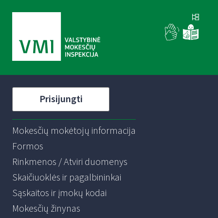
Prisijungti
Mokesčių mokėtojų informacija
Formos
Rinkmenos / Atviri duomenys
Skaičiuoklės ir pagalbininkai
Sąskaitos ir įmokų kodai
Mokesčių žinynas