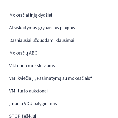
Mokesčiai ir jų dydžiai
Atsiskaitymas grynaisiais pinigais
Dažniausiai užduodami klausimai
Mokesčių ABC
Viktorina moksleiviams
VMI kviečia į „Pasimatymą su mokesčiais“
VMI turto aukcionai
Įmonių VDU palyginimas
STOP šešėliui