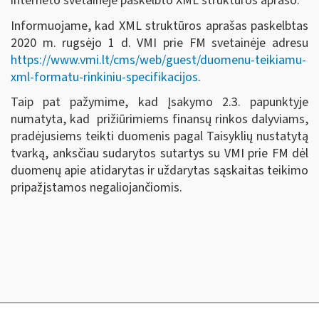
interneto svetainėje paskelbto XML struktūros aprašo.
Informuojame, kad XML struktūros aprašas paskelbtas
2020 m. rugsėjo 1 d. VMI prie FM svetainėje adresu
https://www.vmi.lt/cms/web/guest/duomenu-teikiamu-
xml-formatu-rinkiniu-specifikacijos
.
Taip pat pažymime, kad Įsakymo 2.3. papunktyje
numatyta, kad prižiūrimiems finansų rinkos dalyviams,
pradėjusiems teikti duomenis pagal Taisyklių nustatytą
tvarką, anksčiau sudarytos sutartys su VMI prie FM dėl
duomenų apie atidarytas ir uždarytas sąskaitas teikimo
pripažįstamos negaliojančiomis.