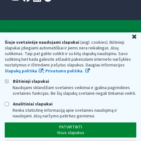
Valstybinė mokesčių inspekcija prie Lietuvos
U
Respublikos finansų ministerijos
Šioje svetainėje naudojami slapukai
(angl. cookies). Būtinieji
slapukai įdiegiami automatiškai ir jiems nėra reikalingas Jūsų
Biudžetinė įstaiga. Juridinio asmens kodas — 188659752,
sutikimas. Taip pat galite sutikti ir su kitų slapukų naudojimu. Savo
adresas: Vasario 16-osios g. 14, 01107 Vilnius, Lietuva, el.paštas:
sutikimą bet kada galėsite atšaukti pakeisdami interneto naršyklės
vmi@vmi.lt
, E. pristatymo dėžutės adresas 188659752
nustatymus ir ištrindami įrašytus slapukus. Daugiau informacijos
Duomenys apie Valstybinę mokesčių inspekciją prie Lietuvos
Slapukų politika
;
Privatumo politika.
Respublikos finansų ministerijos kaupiami ir saugomi Juridinių
asmenų registre
Būtinieji slapukai
Naudojami sklandžiam svetainės veikimui ir įgalina pagrindines
svetainės funkcijas. Be šių slapukų svetainė negali tinkamai veikti.
Analitiniai slapukai
Renka statistinę informaciją apie svetainės naudojimą ir
naudojami Jūsų naršymo patirties gerinimui.
PATVIRTINTI
Visus slapukus