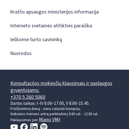
Krašto apsaugos ministerijos informacija
Interneto svetainės atitikties paraiška
Ieškome turto savininkų
Nuorodos
Konsultacijos mokesčių klausimais ir paslaugos
gyventojams:
+370 5 260 5060
Darbo laikas: I-IV 8.00-17.00, V 8.00-15.45.
Prieššventinę dieną - viena valanda trumpiau.
Kiekvieno mėnesio antrą penktadienį 8.00 val. - 12.00 val.
Mano VMI
Paklausimas per