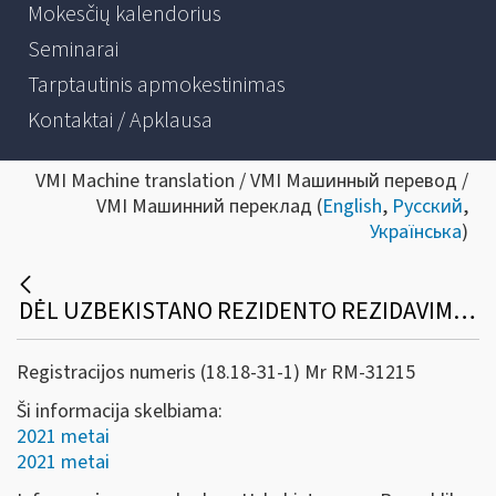
Mokesčių kalendorius
Seminarai
Tarptautinis apmokestinimas
Kontaktai / Apklausa
VMI Machine translation / VMI Машинный перевод /
VMI Машинний переклад (
English
,
Русский
,
Українська
)
DĖL UZBEKISTANO REZIDENTO REZIDAVIMO VIETĄ PATVIRTINANČIOS PAŽYMOS
Registracijos numeris (18.18-31-1) Mr RM-31215
Ši informacija skelbiama:
2021 metai
2021 metai