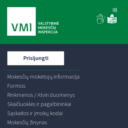
Prisijungti
Mokesčių mokėtojų informacija
Formos
Rinkmenos / Atviri duomenys
Skaičiuoklės ir pagalbininkai
Sąskaitos ir įmokų kodai
Mokesčių žinynas