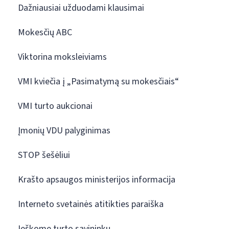
Dažniausiai užduodami klausimai
Mokesčių ABC
Viktorina moksleiviams
VMI kviečia į „Pasimatymą su mokesčiais“
VMI turto aukcionai
Įmonių VDU palyginimas
STOP šešėliui
Krašto apsaugos ministerijos informacija
Interneto svetainės atitikties paraiška
Ieškome turto savininkų