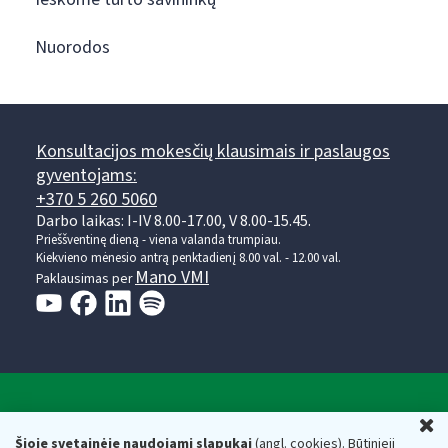
Nuorodos
Konsultacijos mokesčių klausimais ir paslaugos
gyventojams:
+370 5 260 5060
Darbo laikas: I-IV 8.00-17.00, V 8.00-15.45.
Prieššventinę dieną - viena valanda trumpiau.
Kiekvieno mėnesio antrą penktadienį 8.00 val. - 12.00 val.
Mano VMI
Paklausimas per
Valstybinė mokesčių inspekcija prie Lietuvos
U
Respublikos finansų ministerijos
Šioje svetainėje naudojami slapukai
(angl. cookies). Būtinieji