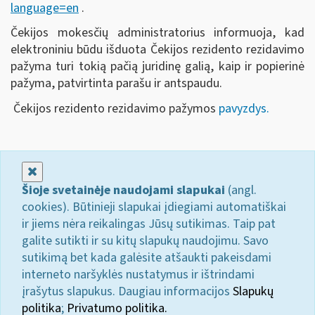
language=en
.
Čekijos mokesčių administratorius informuoja, kad
elektroniniu būdu išduota Čekijos rezidento rezidavimo
pažyma turi tokią pačią juridinę galią, kaip ir popierinė
pažyma, patvirtinta parašu ir antspaudu.
Čekijos rezidento rezidavimo pažymos
pavyzdys.
Uždaryti
Šioje svetainėje naudojami slapukai
(angl.
cookies). Būtinieji slapukai įdiegiami automatiškai
ir jiems nėra reikalingas Jūsų sutikimas. Taip pat
galite sutikti ir su kitų slapukų naudojimu. Savo
sutikimą bet kada galėsite atšaukti pakeisdami
interneto naršyklės nustatymus ir ištrindami
įrašytus slapukus. Daugiau informacijos
Slapukų
politika
;
Privatumo politika.