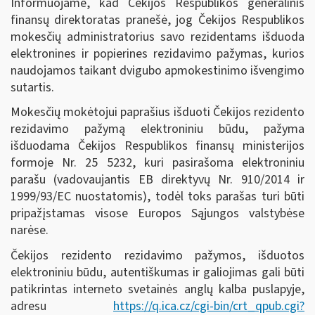
Informuojame, kad Čekijos Respublikos generalinis
finansų direktoratas pranešė, jog Čekijos Respublikos
mokesčių administratorius savo rezidentams išduoda
elektronines ir popierines rezidavimo pažymas, kurios
naudojamos taikant dvigubo apmokestinimo išvengimo
sutartis.
Mokesčių mokėtojui paprašius išduoti Čekijos rezidento
rezidavimo pažymą elektroniniu būdu, pažyma
išduodama Čekijos Respublikos finansų ministerijos
formoje Nr. 25 5232, kuri pasirašoma elektroniniu
parašu (vadovaujantis EB direktyvų Nr. 910/2014 ir
1999/93/EC nuostatomis), todėl toks parašas turi būti
pripažįstamas visose Europos Sąjungos valstybėse
narėse.
Čekijos rezidento rezidavimo pažymos, išduotos
elektroniniu būdu, autentiškumas ir galiojimas gali būti
patikrintas interneto svetainės anglų kalba puslapyje,
adresu
https://q.ica.cz/cgi-bin/crt_qpub.cgi?