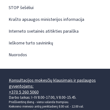
STOP šešėliui
Krašto apsaugos ministerijos informacija
Interneto svetainės atitikties paraiška
Ieškome turto savininkų
Nuorodos
Konsultacijos mokesčių klausimais ir paslaugos
gyventojams:
+370 5 260 5060
Darbo laikas: I-IV 8.00-17.00, V 8.00-15.45.
Prieššventinę dieną - viena valanda trumpiau.
Kiekvieno mėnesio antrą penktadienį 8.00 val. - 12.00 val.