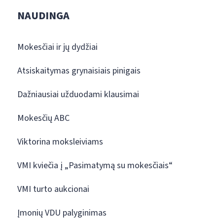
NAUDINGA
Mokesčiai ir jų dydžiai
Atsiskaitymas grynaisiais pinigais
Dažniausiai užduodami klausimai
Mokesčių ABC
Viktorina moksleiviams
VMI kviečia į „Pasimatymą su mokesčiais“
VMI turto aukcionai
Įmonių VDU palyginimas