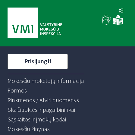
Prisijungti
Mokesčių mokėtojų informacija
Formos
Rinkmenos / Atviri duomenys
Skaičiuoklės ir pagalbininkai
Sąskaitos ir įmokų kodai
Mokesčių žinynas