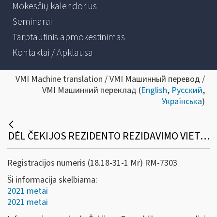
Mokesčių kalendorius
Seminarai
Tarptautinis apmokestinimas
Kontaktai / Apklausa
VMI Machine translation / VMI Машинный перевод /
VMI Машинний переклад (
English
,
Русский
,
Українська
)
DĖL ČEKIJOS REZIDENTO REZIDAVIMO VIETĄ PATVIRTINANČIOS PAŽYMOS
Registracijos numeris (18.18-31-1 Mr) RM-7303
Ši informacija skelbiama:
2021 metai
2021 metai