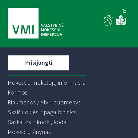
Prisijungti
Mokesčių mokėtojų informacija
Formos
Rinkmenos / Atviri duomenys
Skaičiuoklės ir pagalbininkai
Sąskaitos ir įmokų kodai
Mokesčių žinynas