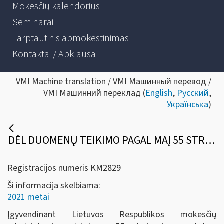
Mokesčių kalendorius
Seminarai
Tarptautinis apmokestinimas
Kontaktai / Apklausa
VMI Machine translation / VMI Машинный перевод /
VMI Машинний переклад (
English
,
Русский
,
Українська
)
DĖL DUOMENŲ TEIKIMO PAGAL MAĮ 55 STRAIPSNĮ NUO 2021 M. SAUSIO 1 D.
Registracijos numeris KM2829
Ši informacija skelbiama:
2021 metai
Įgyvendinant Lietuvos Respublikos mokesčių