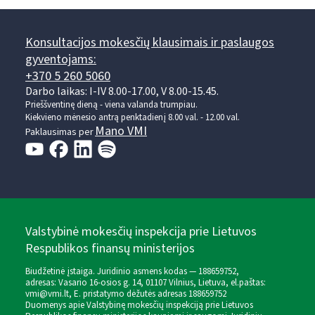
Konsultacijos mokesčių klausimais ir paslaugos
gyventojams:
+370 5 260 5060
Darbo laikas: I-IV 8.00-17.00, V 8.00-15.45.
Prieššventinę dieną - viena valanda trumpiau.
Kiekvieno mėnesio antrą penktadienį 8.00 val. - 12.00 val.
Mano VMI
Paklausimas per
Valstybinė mokesčių inspekcija prie Lietuvos
Respublikos finansų ministerijos
Biudžetinė įstaiga. Juridinio asmens kodas — 188659752,
adresas: Vasario 16-osios g. 14, 01107 Vilnius, Lietuva, el.paštas:
vmi@vmi.lt
, E. pristatymo dėžutės adresas 188659752
Duomenys apie Valstybinę mokesčių inspekciją prie Lietuvos