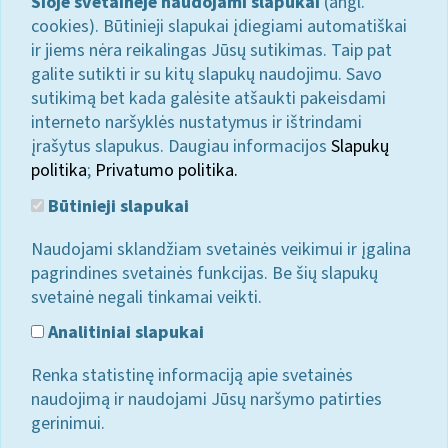
Šioje svetainėje naudojami slapukai
(angl.
cookies). Būtinieji slapukai įdiegiami automatiškai
ir jiems nėra reikalingas Jūsų sutikimas. Taip pat
galite sutikti ir su kitų slapukų naudojimu. Savo
sutikimą bet kada galėsite atšaukti pakeisdami
interneto naršyklės nustatymus ir ištrindami
įrašytus slapukus. Daugiau informacijos
Slapukų
politika
;
Privatumo politika.
Būtinieji slapukai
Naudojami sklandžiam svetainės veikimui ir įgalina
pagrindines svetainės funkcijas. Be šių slapukų
svetainė negali tinkamai veikti.
Analitiniai slapukai
Renka statistinę informaciją apie svetainės
naudojimą ir naudojami Jūsų naršymo patirties
gerinimui.