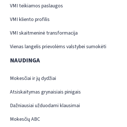
VMI teikiamos paslaugos
VMI kliento profilis
VMI skaitmeninė transformacija
Vienas langelis prievolėms valstybei sumokėti
NAUDINGA
Mokesčiai ir jų dydžiai
Atsiskaitymas grynaisiais pinigais
Dažniausiai užduodami klausimai
Mokesčių ABC