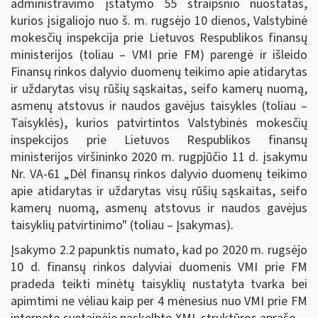
administravimo įstatymo 55 straipsnio nuostatas,
kurios įsigaliojo nuo š. m. rugsėjo 10 dienos, Valstybinė
mokesčių inspekcija prie Lietuvos Respublikos finansų
ministerijos (toliau – VMI prie FM) parengė ir išleido
Finansų rinkos dalyvio duomenų teikimo apie atidarytas
ir uždarytas visų rūšių sąskaitas, seifo kamerų nuomą,
asmenų atstovus ir naudos gavėjus taisykles (toliau –
Taisyklės), kurios patvirtintos Valstybinės mokesčių
inspekcijos prie Lietuvos Respublikos finansų
ministerijos viršininko 2020 m. rugpjūčio 11 d. įsakymu
Nr. VA-61 „Dėl finansų rinkos dalyvio duomenų teikimo
apie atidarytas ir uždarytas visų rūšių sąskaitas, seifo
kamerų nuomą, asmenų atstovus ir naudos gavėjus
taisyklių patvirtinimo" (toliau – Įsakymas).
Įsakymo 2.2 papunktis numato, kad po 2020 m. rugsėjo
10 d. finansų rinkos dalyviai duomenis VMI prie FM
pradeda teikti minėtų taisyklių nustatyta tvarka bei
apimtimi ne vėliau kaip per 4 mėnesius nuo VMI prie FM