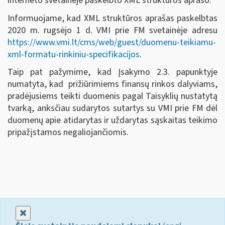
interneto svetainėje paskelbto XML struktūros aprašo.
Informuojame, kad XML struktūros aprašas paskelbtas
2020 m. rugsėjo 1 d. VMI prie FM svetainėje adresu
https://www.vmi.lt/cms/web/guest/duomenu-teikiamu-
xml-formatu-rinkiniu-specifikacijos
.
Taip pat pažymime, kad Įsakymo 2.3. papunktyje
numatyta, kad prižiūrimiems finansų rinkos dalyviams,
pradėjusiems teikti duomenis pagal Taisyklių nustatytą
tvarką, anksčiau sudarytos sutartys su VMI prie FM dėl
duomenų apie atidarytas ir uždarytas sąskaitas teikimo
pripažįstamos negaliojančiomis.
Uždaryti