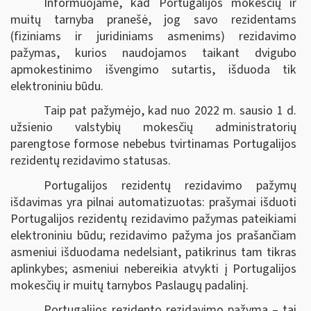
Informuojame, kad Portugalijos mokesčių ir
muitų tarnyba pranešė, jog savo rezidentams
(fiziniams ir juridiniams asmenims) rezidavimo
pažymas, kurios naudojamos taikant dvigubo
apmokestinimo išvengimo sutartis, išduoda tik
elektroniniu būdu.
Taip pat pažymėjo, kad nuo 2022 m. sausio 1 d.
užsienio valstybių mokesčių administratorių
parengtose formose nebebus tvirtinamas Portugalijos
rezidentų rezidavimo statusas.
Portugalijos rezidentų rezidavimo pažymų
išdavimas yra pilnai automatizuotas: prašymai išduoti
Portugalijos rezidentų rezidavimo pažymas pateikiami
elektroniniu būdu; rezidavimo pažyma jos prašančiam
asmeniui išduodama nedelsiant, patikrinus tam tikras
aplinkybes; asmeniui nebereikia atvykti į Portugalijos
mokesčių ir muitų tarnybos Paslaugų padalinį.
Portugalijos rezidento rezidavimo pažyma – tai