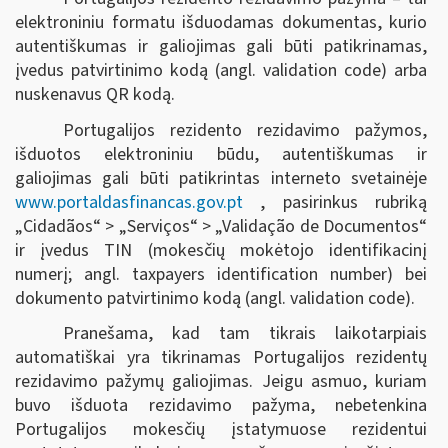
elektroniniu formatu išduodamas dokumentas, kurio
autentiškumas ir galiojimas gali būti patikrinamas,
įvedus patvirtinimo kodą (angl. validation code) arba
nuskenavus QR kodą.
Portugalijos rezidento rezidavimo pažymos,
išduotos elektroniniu būdu, autentiškumas ir
galiojimas gali būti patikrintas interneto svetainėje
www.portaldasfinancas.gov.pt
, pasirinkus rubriką
„Cidadãos“ > „Serviços“ > „Validação de Documentos“
ir įvedus TIN (mokesčių mokėtojo identifikacinį
numerį; angl. taxpayers identification number) bei
dokumento patvirtinimo kodą (angl. validation code).
Pranešama, kad tam tikrais laikotarpiais
automatiškai yra tikrinamas Portugalijos rezidentų
rezidavimo pažymų galiojimas. Jeigu asmuo, kuriam
buvo išduota rezidavimo pažyma, nebetenkina
Portugalijos mokesčių įstatymuose rezidentui