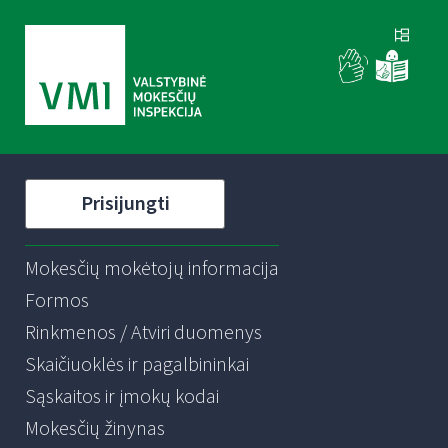
Prisijungti
Mokesčių mokėtojų informacija
Formos
Rinkmenos / Atviri duomenys
Skaičiuoklės ir pagalbininkai
Sąskaitos ir įmokų kodai
Mokesčių žinynas