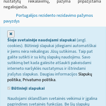
nustatytų reikalavimų, pažyma pripažįstama
negaliojančia.
Portugalijos rezidento rezidavimo pažymos
pavyzdys
Uždaryti
Šioje svetainėje naudojami slapukai
(angl.
cookies). Būtinieji slapukai įdiegiami automatiškai
ir jiems nėra reikalingas Jūsų sutikimas. Taip pat
galite sutikti ir su kitų slapukų naudojimu. Savo
sutikimą bet kada galėsite atšaukti pakeisdami
interneto naršyklės nustatymus ir ištrindami
įrašytus slapukus. Daugiau informacijos
Slapukų
politika
;
Privatumo politika.
Būtinieji slapukai
Naudojami sklandžiam svetainės veikimui ir įgalina
pagrindines svetainės funkcijas. Be šių slapukų