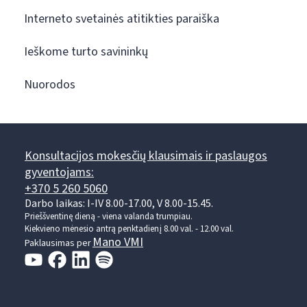
Interneto svetainės atitikties paraiška
Ieškome turto savininkų
Nuorodos
Konsultacijos mokesčių klausimais ir paslaugos
gyventojams:
+370 5 260 5060
Darbo laikas: I-IV 8.00-17.00, V 8.00-15.45.
Prieššventinę dieną - viena valanda trumpiau.
Kiekvieno mėnesio antrą penktadienį 8.00 val. - 12.00 val.
Mano VMI
Paklausimas per