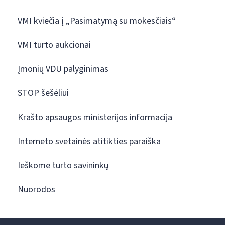
VMI kviečia į „Pasimatymą su mokesčiais“
VMI turto aukcionai
Įmonių VDU palyginimas
STOP šešėliui
Krašto apsaugos ministerijos informacija
Interneto svetainės atitikties paraiška
Ieškome turto savininkų
Nuorodos