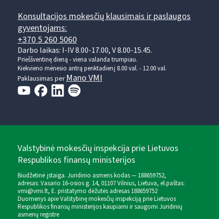
Konsultacijos mokesčių klausimais ir paslaugos
gyventojams:
+370 5 260 5060
Darbo laikas: I-IV 8.00-17.00, V 8.00-15.45.
Prieššventinę dieną - viena valanda trumpiau.
Kiekvieno mėnesio antrą penktadienį 8.00 val. - 12.00 val.
Mano VMI
Paklausimas per
Valstybinė mokesčių inspekcija prie Lietuvos
Respublikos finansų ministerijos
Biudžetinė įstaiga. Juridinio asmens kodas — 188659752,
adresas: Vasario 16-osios g. 14, 01107 Vilnius, Lietuva, el.paštas:
vmi@vmi.lt
, E. pristatymo dėžutės adresas 188659752
Duomenys apie Valstybinę mokesčių inspekciją prie Lietuvos
Respublikos finansų ministerijos kaupiami ir saugomi Juridinių
asmenų registre