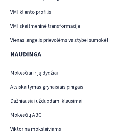
VMI kliento profilis
VMI skaitmeninė transformacija
Vienas langelis prievolėms valstybei sumokėti
NAUDINGA
Mokesčiai ir jų dydžiai
Atsiskaitymas grynaisiais pinigais
Dažniausiai užduodami klausimai
Mokesčių ABC
Viktorina moksleiviams