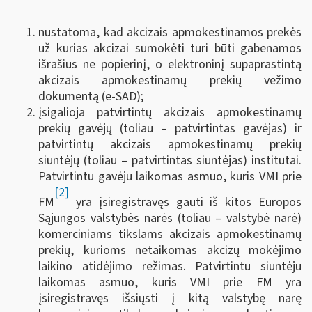
nustatoma, kad akcizais apmokestinamos prekės
už kurias akcizai sumokėti turi būti gabenamos
išrašius ne popierinį, o elektroninį supaprastintą
akcizais apmokestinamų prekių vežimo
dokumentą (e-SAD);
įsigalioja patvirtintų akcizais apmokestinamų
prekių gavėjų (toliau – patvirtintas gavėjas) ir
patvirtintų akcizais apmokestinamų prekių
siuntėjų (toliau – patvirtintas siuntėjas) institutai.
Patvirtintu gavėju laikomas asmuo, kuris VMI prie
[2]
FM
yra įsiregistravęs gauti iš kitos Europos
Sąjungos valstybės narės (toliau – valstybė narė)
komerciniams tikslams akcizais apmokestinamų
prekių, kurioms netaikomas akcizų mokėjimo
laikino atidėjimo režimas. Patvirtintu siuntėju
laikomas asmuo, kuris VMI prie FM yra
įsiregistravęs išsiųsti į kitą valstybę narę