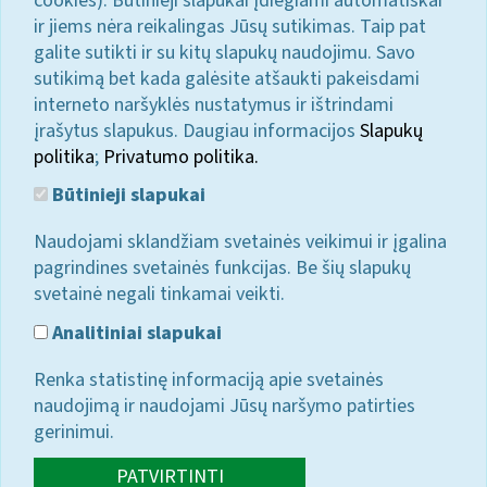
cookies). Būtinieji slapukai įdiegiami automatiškai
ir jiems nėra reikalingas Jūsų sutikimas. Taip pat
galite sutikti ir su kitų slapukų naudojimu. Savo
sutikimą bet kada galėsite atšaukti pakeisdami
interneto naršyklės nustatymus ir ištrindami
įrašytus slapukus. Daugiau informacijos
Slapukų
politika
;
Privatumo politika.
Būtinieji slapukai
Naudojami sklandžiam svetainės veikimui ir įgalina
pagrindines svetainės funkcijas. Be šių slapukų
svetainė negali tinkamai veikti.
Analitiniai slapukai
Renka statistinę informaciją apie svetainės
naudojimą ir naudojami Jūsų naršymo patirties
gerinimui.
PATVIRTINTI