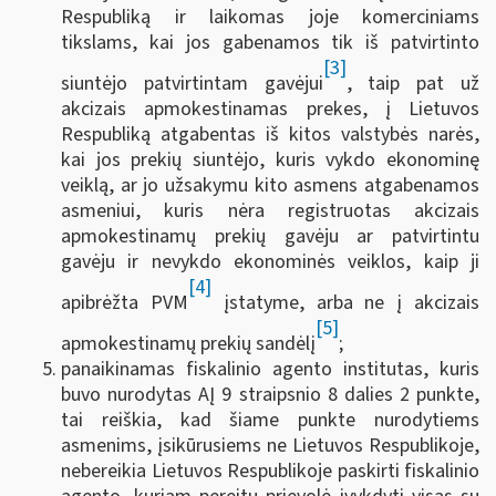
Respubliką ir laikomas joje komerciniams
tikslams, kai jos gabenamos tik iš patvirtinto
[3]
siuntėjo patvirtintam gavėjui
, taip pat už
akcizais apmokestinamas prekes, į Lietuvos
Respubliką atgabentas iš kitos valstybės narės,
kai jos prekių siuntėjo, kuris vykdo ekonominę
veiklą, ar jo užsakymu kito asmens atgabenamos
asmeniui, kuris nėra registruotas akcizais
apmokestinamų prekių gavėju ar patvirtintu
gavėju ir nevykdo ekonominės veiklos, kaip ji
[4]
apibrėžta PVM
įstatyme, arba ne į akcizais
[5]
apmokestinamų prekių sandėlį
;
panaikinamas fiskalinio agento institutas, kuris
buvo nurodytas AĮ 9 straipsnio 8 dalies 2 punkte,
tai reiškia, kad šiame punkte nurodytiems
asmenims, įsikūrusiems ne Lietuvos Respublikoje,
nebereikia Lietuvos Respublikoje paskirti fiskalinio