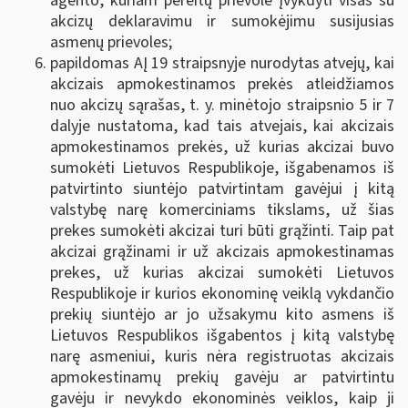
agento, kuriam pereitų prievolė įvykdyti visas su
akcizų deklaravimu ir sumokėjimu susijusias
asmenų prievoles;
papildomas AĮ 19 straipsnyje nurodytas atvejų, kai
akcizais apmokestinamos prekės atleidžiamos
nuo akcizų sąrašas, t. y. minėtojo straipsnio 5 ir 7
dalyje nustatoma, kad tais atvejais, kai akcizais
apmokestinamos prekės, už kurias akcizai buvo
sumokėti Lietuvos Respublikoje, išgabenamos iš
patvirtinto siuntėjo patvirtintam gavėjui į kitą
valstybę narę komerciniams tikslams, už šias
prekes sumokėti akcizai turi būti grąžinti. Taip pat
akcizai grąžinami ir už akcizais apmokestinamas
prekes, už kurias akcizai sumokėti Lietuvos
Respublikoje ir kurios ekonominę veiklą vykdančio
prekių siuntėjo ar jo užsakymu kito asmens iš
Lietuvos Respublikos išgabentos į kitą valstybę
narę asmeniui, kuris nėra registruotas akcizais
apmokestinamų prekių gavėju ar patvirtintu
gavėju ir nevykdo ekonominės veiklos, kaip ji