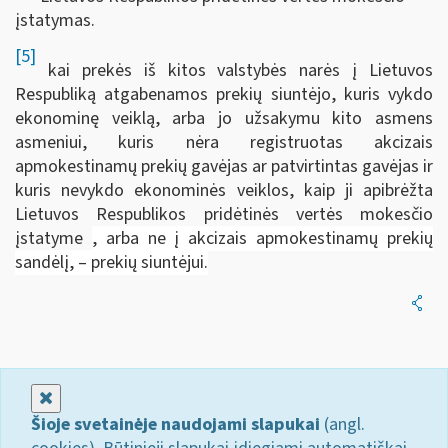
įstatymas.
[5]
kai prekės iš kitos valstybės narės į Lietuvos
Respubliką atgabenamos prekių siuntėjo, kuris vykdo
ekonominę veiklą, arba jo užsakymu kito asmens
asmeniui, kuris nėra registruotas akcizais
apmokestinamų prekių gavėjas ar patvirtintas gavėjas ir
kuris nevykdo ekonominės veiklos, kaip ji apibrėžta
Lietuvos Respublikos pridėtinės vertės mokesčio
įstatyme
, arba ne į akcizais apmokestinamų prekių
sandėlį, – prekių siuntėjui.
Uždaryti
Šioje svetainėje naudojami slapukai
(angl.