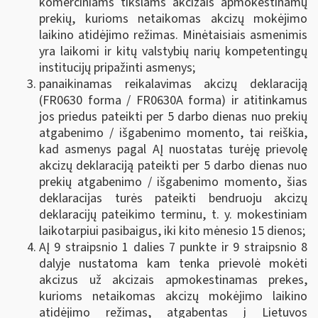
komerciniams tikslams akcizais apmokestinamų
prekių, kurioms netaikomas akcizų mokėjimo
laikino atidėjimo režimas. Minėtaisiais asmenimis
yra laikomi ir kitų valstybių narių kompetentingų
institucijų pripažinti asmenys;
panaikinamas reikalavimas akcizų deklaraciją
(FR0630 forma / FR0630A forma) ir atitinkamus
jos priedus pateikti per 5 darbo dienas nuo prekių
atgabenimo / išgabenimo momento, tai reiškia,
kad asmenys pagal AĮ nuostatas turėję prievolę
akcizų deklaraciją pateikti per 5 darbo dienas nuo
prekių atgabenimo / išgabenimo momento, šias
deklaracijas turės pateikti bendruoju akcizų
deklaracijų pateikimo terminu, t. y. mokestiniam
laikotarpiui pasibaigus, iki kito mėnesio 15 dienos;
AĮ 9 straipsnio 1 dalies 7 punkte ir 9 straipsnio 8
dalyje nustatoma kam tenka prievolė mokėti
akcizus už akcizais apmokestinamas prekes,
kurioms netaikomas akcizų mokėjimo laikino
atidėjimo režimas, atgabentas į Lietuvos