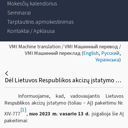
Mokesčių kalendorius
Seminarai
Tarptautinis apmokestinimas
Kontaktai / Apklausa
VMI Machine translation / VMI Машинный перевод /
VMI Машинний переклад (
English
,
Русский
,
Українська
)
Dėl Lietuvos Respublikos akcizų įstatymo pakeitimo nuo 2023 m. vasario 13 d.
Informuojame, kad, vadovaujantis Lietuvos
Respublikos akcizų įstatymo (toliau − AĮ) pakeitimu Nr.
[1]
XIV-777
,
nuo 2023 m. vasario 13 d.
įsigalioja šie AĮ
pakeitimai: