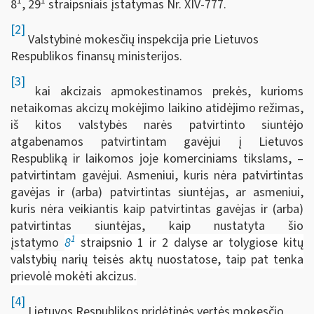
1
1
8
, 29
straipsniais įstatymas Nr. XIV-777.
[2]
Valstybinė mokesčių inspekcija prie Lietuvos
Respublikos finansų ministerijos.
[3]
kai akcizais apmokestinamos prekės, kurioms
netaikomas akcizų mokėjimo laikino atidėjimo režimas,
iš kitos valstybės narės patvirtinto siuntėjo
atgabenamos patvirtintam gavėjui į Lietuvos
Respubliką ir laikomos joje komerciniams tikslams, –
patvirtintam gavėjui. Asmeniui, kuris nėra patvirtintas
gavėjas ir (arba) patvirtintas siuntėjas, ar asmeniui,
kuris nėra veikiantis kaip patvirtintas gavėjas ir (arba)
patvirtintas siuntėjas, kaip nustatyta šio
1
įstatymo
8
straipsnio 1 ir 2 dalyse ar tolygiose kitų
valstybių narių teisės aktų nuostatose, taip pat tenka
prievolė mokėti akcizus.
[4]
Lietuvos Respublikos pridėtinės vertės mokesčio