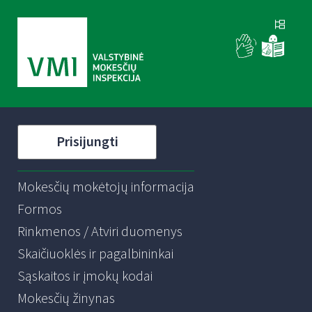
Prisijungti
Mokesčių mokėtojų informacija
Formos
Rinkmenos / Atviri duomenys
Skaičiuoklės ir pagalbininkai
Sąskaitos ir įmokų kodai
Mokesčių žinynas