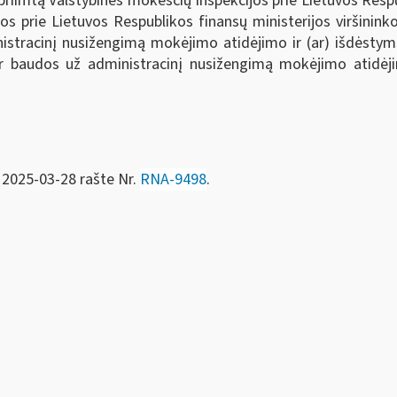
iimtą Valstybinės mokesčių inspekcijos prie Lietuvos Respu
os prie Lietuvos Respublikos finansų ministerijos viršinin
tracinį nusižengimą mokėjimo atidėjimo ir (ar) išdėstymo 
 baudos už administracinį nusižengimą mokėjimo atidėjim
 2025-03-28 rašte Nr.
RNA-9498
.
entas