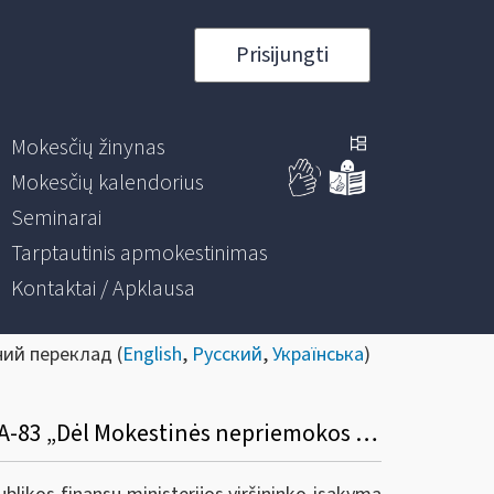
Prisijungti
Mokesčių žinynas
Mokesčių kalendorius
Seminarai
Tarptautinis apmokestinimas
Kontaktai / Apklausa
ний переклад (
English
,
Русский
,
Українська
)
Informacinis pranešimas „Dėl VMI prie FM viršininko 2024 m. spalio 23 d. įsakymo Nr. VA-83 „Dėl Mokestinės nepriemokos ar baudos už administracinį nusižengimą mokėjimo atidėjimo ir (ar) išdėstymo taisyklių ir formų patvirtinimo“ pakeitimo“