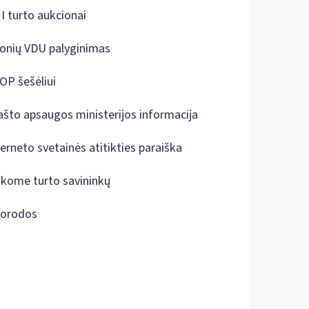
I turto aukcionai
onių VDU palyginimas
OP šešėliui
ašto apsaugos ministerijos informacija
terneto svetainės atitikties paraiška
škome turto savininkų
orodos