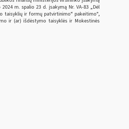
blikos finansų ministerijos viršininko įsakymą
ko 2024 m. spalio 23 d. įsakymą Nr. VA-83
„Dėl
taisyklių ir formų patvirtinimo“ pakeitimo“
,
o ir (ar) išdėstymo taisyklės ir Mokestinės