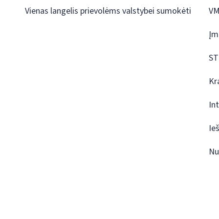
Vienas langelis prievolėms valstybei sumokėti
VM
Įm
ST
Kr
In
Ie
Nu