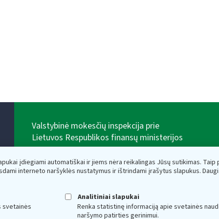
Valstybinė mokesčių inspekcija prie
Lietuvos Respublikos finansų ministerijos
Biudžetinė įstaiga. Juridinio asmens kodas — 188659752,
adresas: Vasario 16-osios g. 14, 01107 Vilnius, Lietuva,
lapukai įdiegiami automatiškai ir jiems nėra reikalingas Jūsų sutikimas. Taip pa
el.paštas:
vmi@vmi.lt
, E. pristatymo dėžutės adresas
sdami interneto naršyklės nustatymus ir ištrindami įrašytus slapukus. Daug
188659752
Duomenys apie Valstybinę mokesčių inspekciją prie
Lietuvos Respublikos finansų ministerijos kaupiami ir
Analitiniai slapukai
saugomi Juridinių asmenų registre
s svetainės
Renka statistinę informaciją apie svetainės naud
naršymo patirties gerinimui.