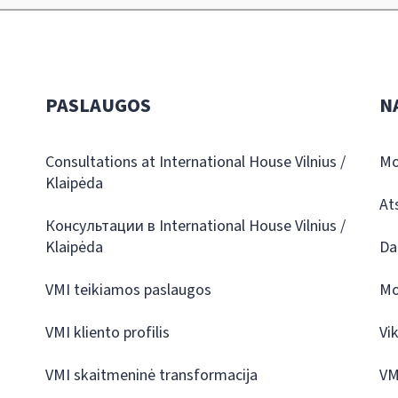
PASLAUGOS
N
Consultations at International House Vilnius /
Mo
Klaipėda
At
Консультации в International House Vilnius /
Klaipėda
Da
VMI teikiamos paslaugos
Mo
VMI kliento profilis
Vi
VMI skaitmeninė transformacija
VM