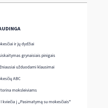
AUDINGA
kesčiai ir jų dydžiai
siskaitymas grynaisiais pinigais
žniausiai užduodami klausimai
kesčių ABC
ktorina moksleiviams
I kviečia į „Pasimatymą su mokesčiais“