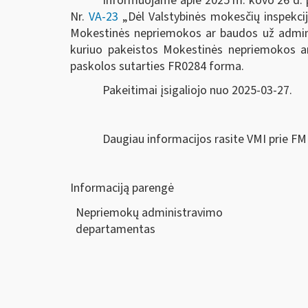
Informuojame apie 2025 m. kovo 26 d. pr
Nr.
VA-23
„Dėl Valstybinės mokesčių inspekcij
Mokestinės nepriemokos ar baudos už adminis
kuriuo pakeistos
Mokestinės nepriemokos ar
paskolos sutarties FR0284 forma.
Pakeitimai įsigaliojo nuo 2025-03-27.
Daugiau informacijos rasite VMI prie FM
Informaciją parengė
Nepriemokų administravimo
departam