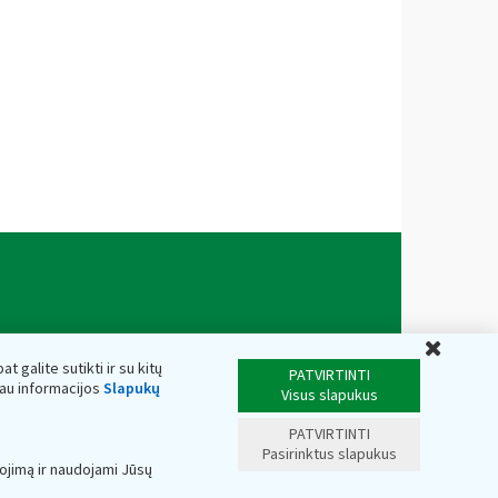
Uždar
t galite sutikti ir su kitų
PATVIRTINTI
iau informacijos
Slapukų
Visus slapukus
PATVIRTINTI
Pasirinktus slapukus
ojimą ir naudojami Jūsų