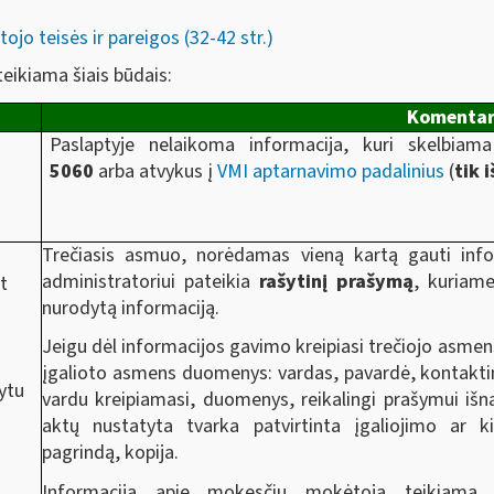
o teisės ir pareigos (32-42 str.)
eikiama šiais būdais:
Komentar
Paslaptyje nelaikoma informacija, kuri skelbia
5060
arba atvykus į
VMI aptarnavimo padalinius
(
tik 
Trečiasis asmuo, norėdamas vieną kartą gauti inf
i
administratoriui pateikia
rašytinį prašymą
, kuriam
nt
nurodytą informaciją.
Jeigu dėl informacijos gavimo kreipiasi trečiojo asme
įgalioto asmens duomenys: vardas, pavardė, kontakti
ytu
vardu kreipiamasi, duomenys, reikalingi prašymui išna
aktų nustatyta tvarka patvirtinta įgaliojimo ar 
pagrindą, kopija.
Informacija apie mokesčių mokėtoją teikiama 