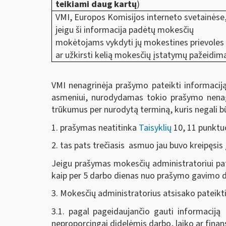
teikiami daug kartų
)
VMI, Europos Komisijos interneto svetainėse
jeigu ši informacija padėtų mokesčių
mokėtojams vykdyti jų mokestines prievoles i
ar užkirsti kelią mokesčių įstatymų pažeidi
VMI nenagrinėja prašymo pateikti informacij
asmeniui, nurodydamas tokio prašymo nenagr
trūkumus per nurodytą
terminą, kuris negali b
1. prašymas neatitinka
Taisyklių
10, 11 punktu
2. tas pats trečiasis asmuo jau buvo kreipęsis
Jeigu prašymas mokesčių administratoriui pat
kaip per 5 darbo dienas nuo prašymo gavimo di
3. Mokesčių administratorius atsisako pateikti
3.1. pagal pageidaujančio gauti informaciją
neproporcingai didelėmis darbo, laiko ar fina