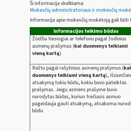
Ši informacija skelbiama:
Mokesčių administratoriaus ir mokesčių mokėtoj
Informacija apie mokesčių mokėtoją gali būti t
Informacijos teikimo būdas
Žodžiu tiesiogiai ar telefonu pagal žodinius
asmenų prašymus (
kai duomenys teikiami
vieną kartą
)
Raštu pagal rašytinius asmenų prašymus (
ka
duomenys teikiami vieną kartą
), išsiunčia
atsakymą
tokiu būdu, kokiu buvo pateiktas
prašymas. Jeigu asmens prašyme buvo
nurodytas būdas, kuriuo trečiasis asmuo
pageidauja gauti atsakymą, atsakoma nurod
būdu