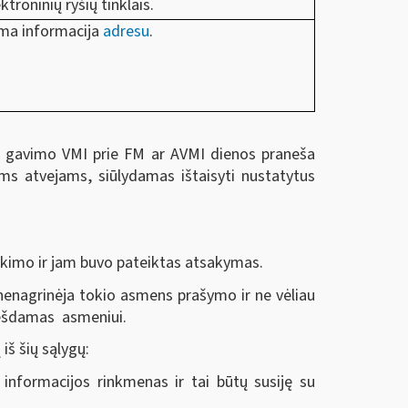
troninių ryšių tinklais.
ama informacija
adresu
.
mo gavimo VMI prie FM ar AVMI dienos praneša
s atvejams, siūlydamas ištaisyti nustatytus
eikimo ir jam buvo pateiktas atsakymas.
nenagrinėja tokio asmens prašymo ir ne vėliau
anešdamas asmeniui.
iš šių sąlygų:
informacijos rinkmenas ir tai būtų susiję su