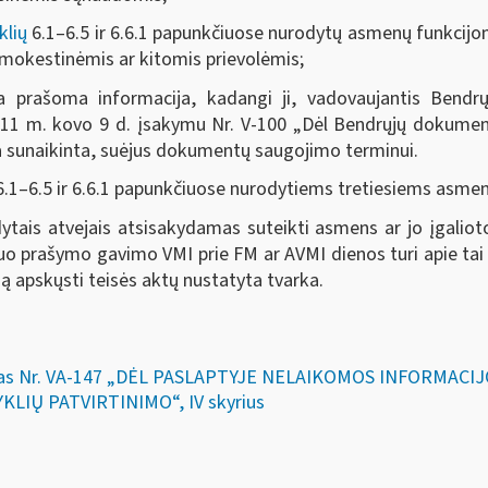
klių
6.1–6.5 ir 6.6.1 papunkčiuose nurodytų asmenų funkcijo
mokestinėmis ar kitomis prievolėmis;
ja prašoma informacija, kadangi ji, vadovaujantis Bend
2011 m. kovo 9 d. įsakymu Nr. V-100 „Dėl Bendrųjų dokume
a sunaikinta, suėjus dokumentų saugojimo terminui.
.1–6.5 ir 6.6.1 papunkčiuose nurodytiems tretiesiems asme
dytais atvejais atsisakydamas suteikti asmens ar jo įgali
uo prašymo gavimo VMI prie FM ar AVMI dienos turi apie tai 
ą apskųsti teisės aktų nustatyta tvarka.
akymas Nr. VA-147 „DĖL PASLAPTYJE NELAIKOMOS INFORMA
LIŲ PATVIRTINIMO“, IV skyrius