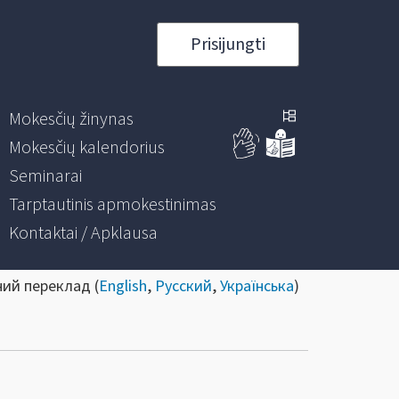
Prisijungti
Mokesčių žinynas
Mokesčių kalendorius
Seminarai
Tarptautinis apmokestinimas
Kontaktai / Apklausa
ний переклад (
English
,
Русский
,
Українська
)