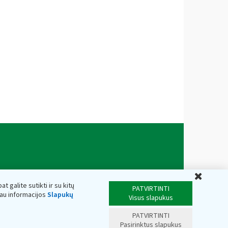
Uždar
t galite sutikti ir su kitų
PATVIRTINTI
iau informacijos
Slapukų
Visus slapukus
PATVIRTINTI
Pasirinktus slapukus