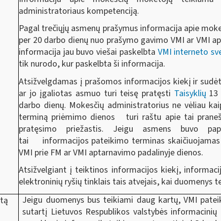
administratoriaus kompetenciją.
Pagal trečiųjų asmenų prašymus informacija apie mokes
per 20 darbo dienų nuo prašymo gavimo VMI ar VMI a
informacija jau buvo viešai paskelbta
VMI interneto sv
tik nurodo, kur paskelbta ši informacija.
Atsižvelgdamas į prašomos informacijos kiekį ir sud
ar jo įgaliotas asmuo turi teisę pratęsti
Taisyklių
13 
darbo dienų. Mokesčių administratorius ne vėliau ka
terminą priėmimo dienos turi raštu apie tai praneš
pratęsimo priežastis. Jeigu asmens buvo papra
tai informacijos pateikimo terminas skaičiuojamas 
VMI prie FM ar VMI aptarnavimo padalinyje dienos.
Atsižvelgiant į teiktinos informacijos kiekį, informa
elektroninių ryšių tinklais tais atvejais, kai duomenys t
Jeigu duomenys bus teikiami daug kartų, VMI pate
ytą
sutartį Lietuvos Respublikos valstybės informacinių