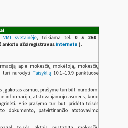
ai
ma
VMI svetainėje
, teikiama tel.
0 5 260
iš anksto užsiregistravus
internetu
).
ormaciją apie mokesčių mokėtoją, mokesčių
e turi nurodyti
Taisyklių
10.1–10.9 punktuose
ns įgaliotas asmuo, prašyme turi būti nurodomi
nė informacija, atstovaujamojo asmens, kurio
grinėti. Prie prašymo turi būti pridėta teisės
kito dokumento, patvirtinančio atstovavimo
pagal teisės aktais nustatytą mokesčių