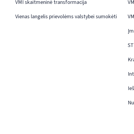
VMI skaitmeninė transformacija
VM
Vienas langelis prievolėms valstybei sumokėti
VM
Įm
ST
Kr
In
Ie
Nu