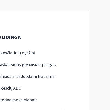
AUDINGA
kesčiai ir jų dydžiai
siskaitymas grynaisiais pinigais
žniausiai užduodami klausimai
kesčių ABC
ktorina moksleiviams