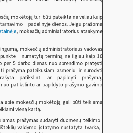
čių mokėtoją turi būti pateikta ne vėliau kaip
ptarnavimo padalinyje dienos. Jeigu prašoma
etainėje
, mokesčių administratorius atsakyme
ėtingumą, mokesčių administratoriaus vadovas
punkte numatytą terminą ne ilgiau kaip 10
ip per 5 darbo dienas nuo sprendimo pratęsti
ti prašymą pateikusiam asmeniui ir nurodyti
šyta patikslinti ar papildyti prašymą,
nuo patikslinto ar papildyto prašymo gavimo
cija apie mokesčių mokėtoją gali būti teikiama
eikiami vieną kartą.
ikiamas prašymas sudaryti duomenų teikimo
 išteklių valdymo įstatymo nustatyta tvarka,