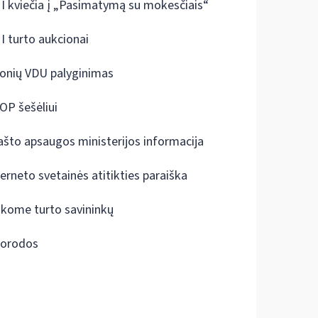
I kviečia į „Pasimatymą su mokesčiais“
I turto aukcionai
onių VDU palyginimas
OP šešėliui
ašto apsaugos ministerijos informacija
terneto svetainės atitikties paraiška
škome turto savininkų
orodos