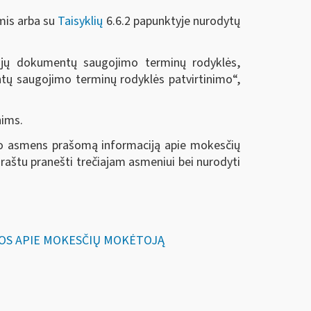
mis arba su
Taisyklių
6.6.2 papunktyje nurodytų
rųjų dokumentų saugojimo terminų rodyklės,
ntų saugojimo terminų rodyklės patvirtinimo“,
nims.
oto asmens prašomą informaciją apie mokesčių
raštu pranešti trečiajam asmeniui bei nurodyti
CIJOS APIE MOKESČIŲ MOKĖTOJĄ