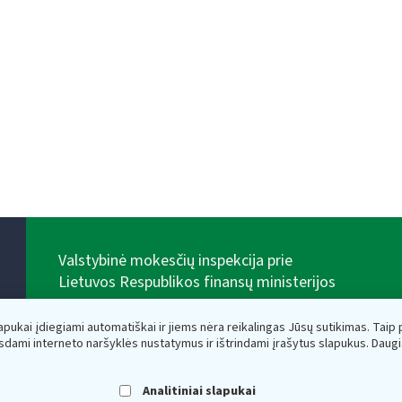
Valstybinė mokesčių inspekcija prie
Lietuvos Respublikos finansų ministerijos
Biudžetinė įstaiga. Juridinio asmens kodas — 188659752,
adresas: Vasario 16-osios g. 14, 01107 Vilnius, Lietuva,
lapukai įdiegiami automatiškai ir jiems nėra reikalingas Jūsų sutikimas. Taip pa
el.paštas:
vmi@vmi.lt
, E. pristatymo dėžutės adresas
sdami interneto naršyklės nustatymus ir ištrindami įrašytus slapukus. Daug
188659752
Duomenys apie Valstybinę mokesčių inspekciją prie
Lietuvos Respublikos finansų ministerijos kaupiami ir
Analitiniai slapukai
saugomi Juridinių asmenų registre