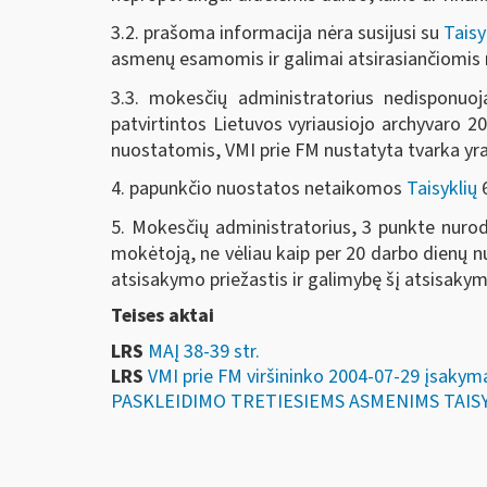
3.2. prašoma informacija nėra susijusi su
Taisy
asmenų esamomis ir galimai atsirasiančiomis 
3.3. mokesčių administratorius nedisponuo
patvirtintos Lietuvos vyriausiojo archyvaro 
nuostatomis, VMI prie FM nustatyta tvarka yr
4. papunkčio nuostatos netaikomos
Taisyklių
6
5. Mokesčių administratorius, 3 punkte nuro
mokėtoją, ne vėliau kaip per 20 darbo dienų n
atsisakymo priežastis ir galimybę šį atsisakym
Teises aktai
LRS
MAĮ 38-39 str.
LRS
VMI prie FM viršininko 2004-07-29 įs
PASKLEIDIMO TRETIESIEMS ASMENIMS TAISYK