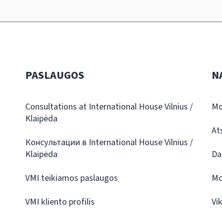
PASLAUGOS
N
Consultations at International House Vilnius /
Mo
Klaipėda
At
Консультации в International House Vilnius /
Klaipėda
Da
VMI teikiamos paslaugos
Mo
VMI kliento profilis
Vi