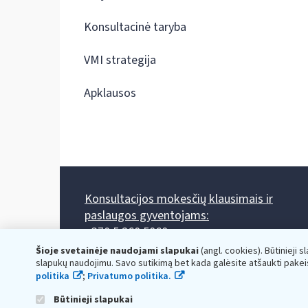
Konsultacinė taryba
VMI strategija
Apklausos
Konsultacijos mokesčių klausimais ir
paslaugos gyventojams:
+370 5 260 5060
Darbo laikas: I-IV 8.00-17.00, V 8.00-15.45.
Šioje svetainėje naudojami slapukai
(angl. cookies). Būtinieji s
Prieššventinę dieną - viena valanda trumpiau.
slapukų naudojimu. Savo sutikimą bet kada galėsite atšaukti pakei
Kiekvieno mėnesio antrą penktadienį 8.00 val. - 12.00 val.
politika
;
Privatumo politika.
Mano VMI
Paklausimas per
Būtinieji slapukai