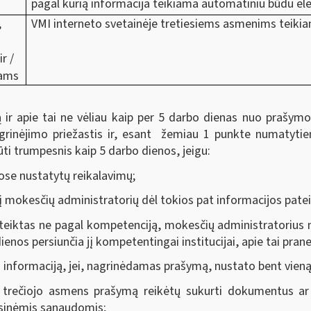
pagal kurią informacija teikiama automatiniu būdu elek
,
VMI interneto svetainėje tretiesiems asmenims teiki
r /
mams
ą ir apie tai ne vėliau kaip per 5 darbo dienas nuo prašy
inėjimo priežastis ir, esant žemiau 1 punkte numatytiem
ūti trumpesnis kaip 5 darbo dienos, jeigu:
ose nustatytų reikalavimų;
 į mokesčių administratorių dėl tokios pat informacijos pat
eiktas ne pagal kompetenciją, mokesčių administratorius 
enos persiunčia jį kompetentingai institucijai, apie tai pr
 informaciją, jei, nagrinėdamas prašymą, nustato bent vieną 
 trečiojo asmens prašymą reikėtų sukurti dokumentus ar 
nsinėmis sąnaudomis;