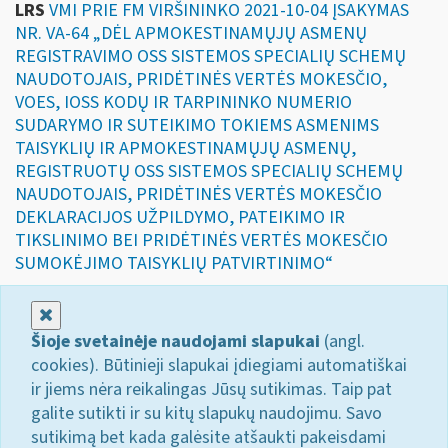
LRS
VMI PRIE FM VIRŠININKO 2021-10-04 ĮSAKYMAS
NR. VA-64 „DĖL APMOKESTINAMŲJŲ ASMENŲ
REGISTRAVIMO OSS SISTEMOS SPECIALIŲ SCHEMŲ
NAUDOTOJAIS, PRIDĖTINĖS VERTĖS MOKESČIO,
VOES, IOSS KODŲ IR TARPININKO NUMERIO
SUDARYMO IR SUTEIKIMO TOKIEMS ASMENIMS
TAISYKLIŲ IR APMOKESTINAMŲJŲ ASMENŲ,
REGISTRUOTŲ OSS SISTEMOS SPECIALIŲ SCHEMŲ
NAUDOTOJAIS, PRIDĖTINĖS VERTĖS MOKESČIO
DEKLARACIJOS UŽPILDYMO, PATEIKIMO IR
TIKSLINIMO BEI PRIDĖTINĖS VERTĖS MOKESČIO
SUMOKĖJIMO TAISYKLIŲ PATVIRTINIMO“
Uždaryti
Šioje svetainėje naudojami slapukai
(angl.
cookies). Būtinieji slapukai įdiegiami automatiškai
ir jiems nėra reikalingas Jūsų sutikimas. Taip pat
galite sutikti ir su kitų slapukų naudojimu. Savo
sutikimą bet kada galėsite atšaukti pakeisdami