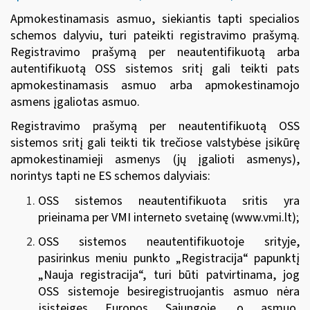
Apmokestinamasis asmuo, siekiantis tapti specialios
schemos dalyviu, turi pateikti registravimo prašymą.
Registravimo prašymą per neautentifikuotą arba
autentifikuotą OSS sistemos sritį gali teikti pats
apmokestinamasis asmuo arba apmokestinamojo
asmens įgaliotas asmuo.
Registravimo prašymą per neautentifikuotą OSS
sistemos sritį gali teikti tik trečiose valstybėse įsikūrę
apmokestinamieji asmenys (jų įgalioti asmenys),
norintys tapti ne ES schemos dalyviais:
OSS sistemos neautentifikuota sritis yra
prieinama per VMI interneto svetainę (
www.vmi.lt
);
OSS sistemos neautentifikuotoje srityje,
pasirinkus meniu punkto „Registracija“ papunktį
„Nauja registracija“, turi būti patvirtinama, jog
OSS sistemoje besiregistruojantis asmuo
nėra
įsisteigęs Europos Sąjungoje
, o asmuo,