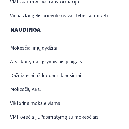
VMI skaitmeninė transformacija
Vienas langelis prievolėms valstybei sumokėti
NAUDINGA
Mokesčiai ir jų dydžiai
Atsiskaitymas grynaisiais pinigais
Dažniausiai užduodami klausimai
Mokesčių ABC
Viktorina moksleiviams
VMI kviečia į „Pasimatymą su mokesčiais“