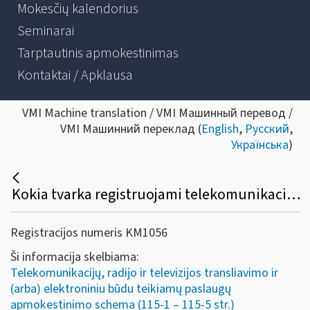
Mokesčių kalendorius
Seminarai
Tarptautinis apmokestinimas
Kontaktai / Apklausa
VMI Machine translation / VMI Машинный перевод /
VMI Машинний переклад (
English
,
Русский
,
Українська
)
Kokia tvarka registruojami telekomunikacijų, radijo ir televizijos transliavimo ir / ar elektroniniu būdu teikiamų paslaugų teikėjai?
Registracijos numeris KM1056
Ši informacija skelbiama:
Telekomunikacijų, radijo ir televizijos transliavimo ir
(arba) elektroniniu būdu teikiamų paslaugų
apmokestinimo schema (115-1 – 115-5 str.)