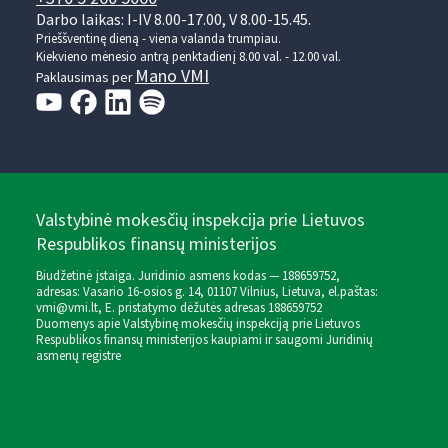
Darbo laikas: I-IV 8.00-17.00, V 8.00-15.45.
Prieššventinę dieną - viena valanda trumpiau.
Kiekvieno mėnesio antrą penktadienį 8.00 val. - 12.00 val.
Mano VMI
Paklausimas per
Valstybinė mokesčių inspekcija prie Lietuvos
Respublikos finansų ministerijos
Biudžetinė įstaiga. Juridinio asmens kodas — 188659752,
adresas: Vasario 16-osios g. 14, 01107 Vilnius, Lietuva, el.paštas:
vmi@vmi.lt
, E. pristatymo dėžutės adresas 188659752
Duomenys apie Valstybinę mokesčių inspekciją prie Lietuvos
Respublikos finansų ministerijos kaupiami ir saugomi Juridinių
asmenų registre