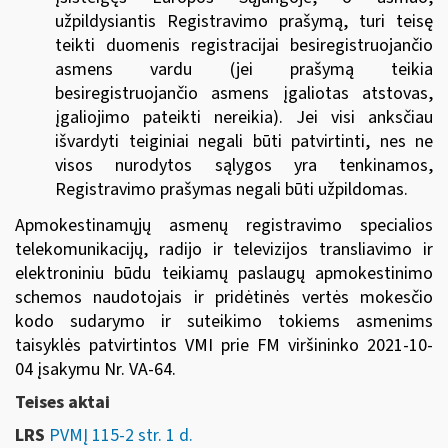
užpildysiantis Registravimo prašymą, turi teisę
teikti duomenis registracijai besiregistruojančio
asmens vardu (jei prašymą teikia
besiregistruojančio asmens įgaliotas atstovas,
įgaliojimo pateikti nereikia). Jei visi anksčiau
išvardyti teiginiai negali būti patvirtinti, nes ne
visos nurodytos sąlygos yra tenkinamos,
Registravimo prašymas negali būti užpildomas.
Apmokestinamųjų asmenų registravimo specialios
telekomunikacijų, radijo ir televizijos transliavimo ir
elektroniniu būdu teikiamų paslaugų apmokestinimo
schemos naudotojais ir pridėtinės vertės mokesčio
kodo sudarymo ir suteikimo tokiems asmenims
taisyklės patvirtintos VMI prie FM viršininko 2021-10-
04 įsakymu Nr. VA-64.
Teises aktai
LRS
PVMĮ 115-2 str. 1 d.