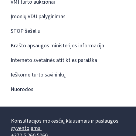
VMI turto aukcionai
Įmonių VDU palyginimas
STOP šešėliui
Krašto apsaugos ministerijos informacija
Interneto svetainės atitikties paraiška
Ieškome turto savininkų
Nuorodos
Konsultacijos mokesčių klausimais ir paslaugos
gyventojams:
+370 5 260 5060