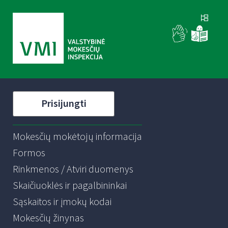
Prisijungti
Mokesčių mokėtojų informacija
Formos
Rinkmenos / Atviri duomenys
Skaičiuoklės ir pagalbininkai
Sąskaitos ir įmokų kodai
Mokesčių žinynas