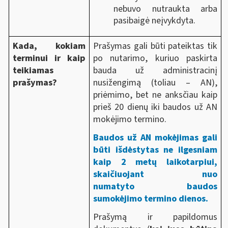
nebuvo nutraukta arba
pasibaigė neįvykdyta.
Kada, kokiam
Prašymas gali būti pateiktas tik
terminui ir kaip
po nutarimo, kuriuo paskirta
teikiamas
bauda už administracinį
prašymas?
nusižengimą (toliau – AN),
priėmimo, bet ne anksčiau kaip
prieš 20 dienų iki baudos už AN
mokėjimo termino.
Baudos už AN mokėjimas gali
būti išdėstytas ne ilgesniam
kaip 2 metų laikotarpiui,
skaičiuojant nuo
numatyto baudos
sumokėjimo termino dienos.
Prašymą ir papildomus