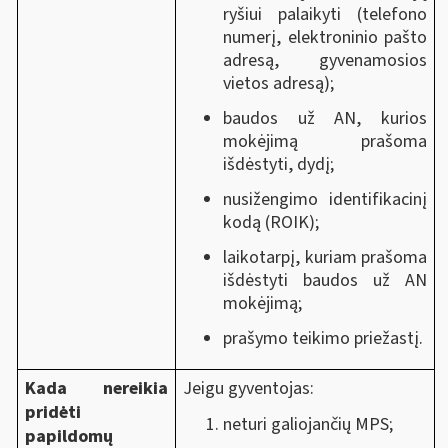
ryšiui palaikyti (telefono
numerį, elektroninio pašto
adresą, gyvenamosios
vietos adresą);
baudos už AN, kurios
mokėjimą prašoma
išdėstyti, dydį;
nusižengimo identifikacinį
kodą (ROIK);
laikotarpį, kuriam prašoma
išdėstyti baudos už AN
mokėjimą;
prašymo teikimo priežastį.
Kada nereikia
Jeigu gyventojas:
pridėti
neturi galiojančių MPS;
papildomų