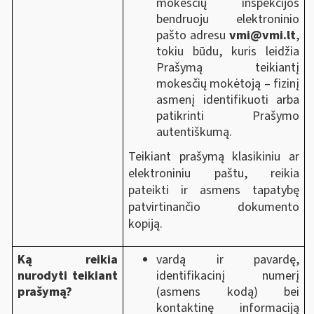
mokesčių inspekcijos
bendruoju elektroninio
pašto adresu
vmi@vmi.lt
,
tokiu būdu, kuris leidžia
Prašymą teikiantį
mokesčių mokėtoją ‒ fizinį
asmenį identifikuoti arba
patikrinti Prašymo
autentiškumą.
Teikiant prašymą klasikiniu ar
elektroniniu paštu, reikia
pateikti ir asmens tapatybę
patvirtinančio dokumento
kopiją.
Ką reikia
vardą ir pavardę,
nurodyti teikiant
identifikacinį numerį
prašymą?
(asmens kodą) bei
kontaktinę informaciją