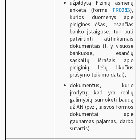
užpildytą Fizinių asmenų
anketą (forma
FR0283
),
kurios duomenys apie
pinigines lėšas, esančias
banko įstaigose, turi būti
patvirtinti atitinkamais
dokumentais (t. y. visuose
bankuose, esančių
sąskaitų išrašais apie
piniginių lėšų likučius
prašymo teikimo datai);
dokumentus, kurie
įrodytų, kad yra realių
galimybių sumokėti baudą
už AN (pvz., laisvos formos
dokumentai apie
gaunamas pajamas, darbo
sutartis).