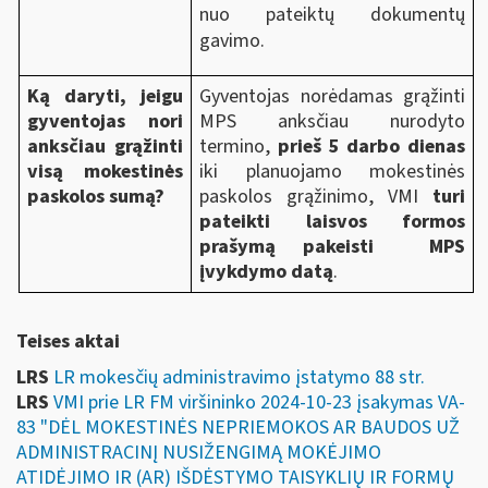
nuo pateiktų dokumentų
gavimo.
Ką daryti, jeigu
Gyventojas norėdamas grąžinti
gyventojas nori
MPS anksčiau nurodyto
anksčiau grąžinti
termino,
prieš 5 darbo dienas
visą mokestinės
iki planuojamo mokestinės
paskolos sumą?
paskolos grąžinimo, VMI
turi
pateikti laisvos formos
prašymą pakeisti MPS
įvykdymo datą
.
Teises aktai
LRS
LR mokesčių administravimo įstatymo 88 str.
LRS
VMI prie LR FM viršininko 2024-10-23 įsakymas VA-
83 "DĖL MOKESTINĖS NEPRIEMOKOS AR BAUDOS UŽ
ADMINISTRACINĮ NUSIŽENGIMĄ MOKĖJIMO
ATIDĖJIMO IR (AR) IŠDĖSTYMO TAISYKLIŲ IR FORMŲ