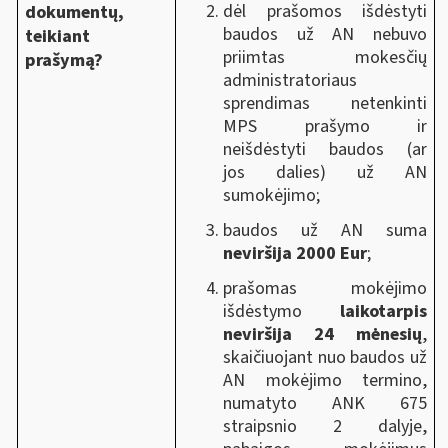
dėl prašomos išdėstyti
dokumentų,
baudos už AN nebuvo
teikiant
priimtas mokesčių
prašymą?
administratoriaus
sprendimas netenkinti
MPS prašymo ir
neišdėstyti baudos (ar
jos dalies) už AN
sumokėjimo;
baudos už AN suma
neviršija 2000 Eur
;
prašomas mokėjimo
išdėstymo
laikotarpis
neviršija 24 mėnesių
,
skaičiuojant nuo
baudos už
AN mokėjimo termino,
numatyto ANK 675
straipsnio 2 dalyje,