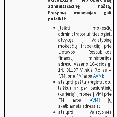
akivaizdžiai neproporcingą
administracinę naštą,
Prašymą mokėtojas gali
pateikti:
įteikti mokesčių
administratoriui tiesiogiai,
atvykęs į Valstybinę
mokesčių inspekciją prie
Lietuvos Respublikos
finansų ministerijos
adresu: Vasario 16-osios g.
14, 01107 Vilnius (toliau ‒
VMI prie FM)arba
AVMI
;
atsiųsti paštu (registruotu
laišku) ar per pasiuntinių
(kurjerių) įmones į VMI prie
FM arba
AVMI
jų
skelbiamais adresais;
atsiųsti Valstybinės