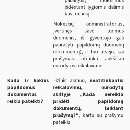
pabaigos, mokėjimus
išdėstant lygiomis dalimis
kas mėnesį.
Mokesčių administratorius,
įvertinęs savo turimus
duomenis, iš gyventojo gali
paprašyti papildomų duomenų
(dokumentų), ir tuo atveju, kai
prašymas atitinka aukščiau
nurodytus reikalavimus.
Kada ir kokius
Fizinis asmuo,
neatitinkantis
papildomus
reikalavimų, nurodytų
dokumentus
skiltyje „Kada nereikia
reikia pateikti?
pridėti papildomų
dokumentų, teikiant
prašymą?“
, kartu su prašymu
pateikia: