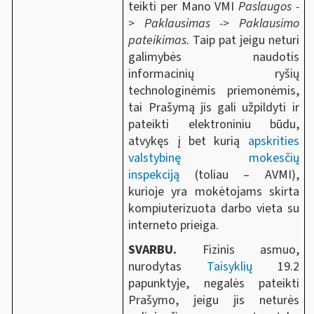
teikti per Mano VMI
Paslaugos -
>
Paklausimas -> Paklausimo
pateikimas.
Taip pat jeigu neturi
galimybės naudotis
informacinių ryšių
technologinėmis priemonėmis,
tai Prašymą jis gali užpildyti ir
pateikti elektroniniu būdu,
atvykęs į bet kurią
apskrities
valstybinę mokesčių
inspekciją
(toliau – AVMI),
kurioje yra mokėtojams skirta
kompiuterizuota darbo vieta su
interneto prieiga.
SVARBU.
Fizinis asmuo,
nurodytas
Taisyklių
19.2
papunktyje, negalės pateikti
Prašymo, jeigu jis neturės