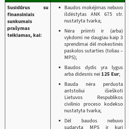
Susidūrus su
Baudos mokėjimas nebuvo
išdėstytas ANK 675 str.
finansiniais
nustatyta tvarka;
sunkumais
prašymas
Nėra priimti ir (arba)
teikiamas, kai:
vykdomi ne daugiau kaip 3
sprendimai dėl mokestinės
paskolos sutarties (toliau –
MPS);
Baudos dydis yra lygus
arba didesnis nei
125 Eur
;
Bauda nėra perduota
antstoliui išieškoti
Lietuvos Respublikos
civilinio proceso kodekso
nustatyta tvarka;
Dėl baudos nebuvo
sudaryta MPS ir kuri