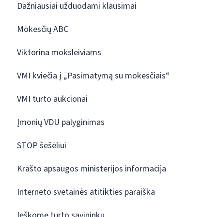
Dažniausiai užduodami klausimai
Mokesčių ABC
Viktorina moksleiviams
VMI kviečia į „Pasimatymą su mokesčiais“
VMI turto aukcionai
Įmonių VDU palyginimas
STOP šešėliui
Krašto apsaugos ministerijos informacija
Interneto svetainės atitikties paraiška
Ieškome turto savininkų