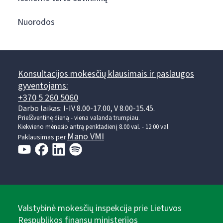
Nuorodos
Konsultacijos mokesčių klausimais ir paslaugos
gyventojams:
+370 5 260 5060
Darbo laikas: I-IV 8.00-17.00, V 8.00-15.45.
Prieššventinę dieną - viena valanda trumpiau.
Kiekvieno mėnesio antrą penktadienį 8.00 val. - 12.00 val.
Mano VMI
Paklausimas per
Valstybinė mokesčių inspekcija prie Lietuvos
Respublikos finansų ministerijos