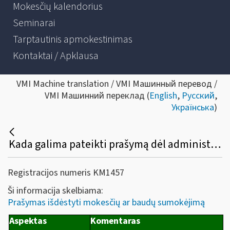
Mokesčių kalendorius
Seminarai
Tarptautinis apmokestinimas
Kontaktai / Apklausa
VMI Machine translation / VMI Машинный перевод /
VMI Машинний переклад (
English
,
Русский
,
Українська
)
Kada galima pateikti prašymą dėl administracinių baudų sumokėjimo išdėstymo? Kokia prašymo pateikimo tvarka ir koks sprendimo priėmimo terminas?
Registracijos numeris KM1457
Ši informacija skelbiama:
Prašymas išdėstyti mokesčių ar baudų sumokėjimą
Aspektas
Komentaras