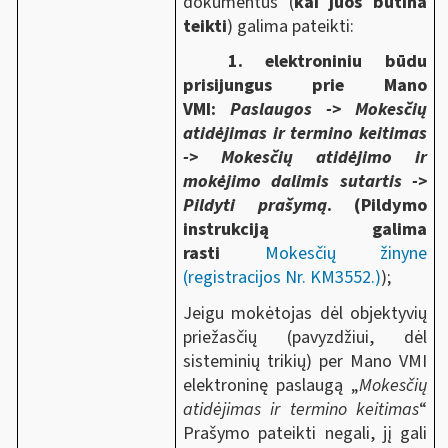
dokumentus (
kai juos būtina
teikti
) galima pateikti:
1. elektroniniu būdu
prisijungus prie Mano
VMI:
Paslaugos -> Mokesčių
atidėjimas ir termino keitimas
-> Mokesčių atidėjimo ir
mokėjimo dalimis sutartis ->
Pildyti prašymą
.
(Pildymo
instrukciją galima
rasti
Mokesčių žinyne
(registracijos Nr. KM3552.)
);
Jeigu mokėtojas dėl objektyvių
priežasčių (pavyzdžiui, dėl
sisteminių trikių) per Mano VMI
elektroninę paslaugą „
Mokesčių
atidėjimas ir termino keitimas
“
Prašymo pateikti negali, jį gali