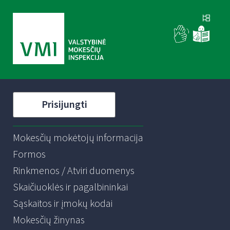
Prisijungti
Mokesčių mokėtojų informacija
Formos
Rinkmenos / Atviri duomenys
Skaičiuoklės ir pagalbininkai
Sąskaitos ir įmokų kodai
Mokesčių žinynas