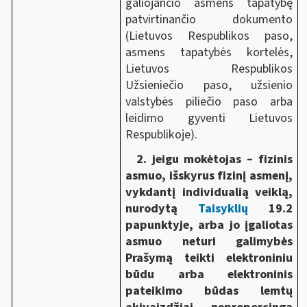
galiojančio asmens tapatybę
patvirtinančio dokumento
(Lietuvos Respublikos paso,
asmens tapatybės kortelės,
Lietuvos Respublikos
Užsieniečio paso, užsienio
valstybės piliečio paso arba
leidimo gyventi Lietuvos
Respublikoje).
2. jeigu mokėtojas – fizinis
asmuo, išskyrus fizinį asmenį,
vykdantį individualią veiklą,
nurodytą
Taisyklių
19.2
papunktyje, arba jo įgaliotas
asmuo neturi galimybės
Prašymą teikti elektroniniu
būdu arba elektroninis
pateikimo būdas lemtų