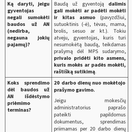
Ką daryti, jeigu
Baudą už gyventoją
dalimis
gyventojas
gali mokėti ar padėti mokėti
negali sumokėti
ir kitas asmuo
(pavyzdžiui,
baudos už AN
sutuoktinis (-ė), tėvas, mama,
(nedirba,
brolis, sesuo ar kt.). Tokiu
negauna jokių
atveju, gyventojas, kuris turi
pajamų)?
nesumokėtą baudą, teikdamas
prašymą dėl MPS sudarymo,
privalo pridėti kito asmens,
kuris mokės ar padės mokėti,
raštišką sutikimą
.
Koks sprendimo
20 darbo dienų nuo mokėtojo
dėl baudos už
prašymo gavimo.
AN išdėstymo
Jeigu mokesčių
priėmimo
administratorius paprašo
terminas?
pateikti papildomus
dokumentus, sprendimas
priimamas per 20 darbo dienų