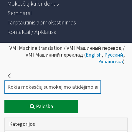
Mokesčių kalendorius
Seminarai
Tarptautinis apmokestinimas
Kontaktai / Apklausa
VMI Machine translation / VMI Машинный перевод /
VMI Машинний переклад (
English
,
Русский
,
Українська
)
Paieška
Kategorijos