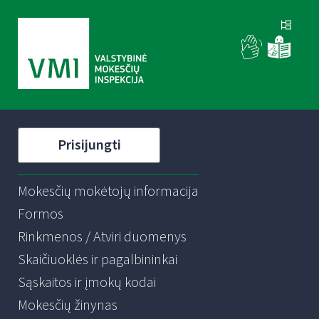
Prisijungti
Mokesčių mokėtojų informacija
Formos
Rinkmenos / Atviri duomenys
Skaičiuoklės ir pagalbininkai
Sąskaitos ir įmokų kodai
Mokesčių žinynas