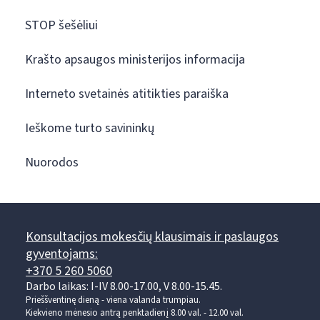
STOP šešėliui
Krašto apsaugos ministerijos informacija
Interneto svetainės atitikties paraiška
Ieškome turto savininkų
Nuorodos
Konsultacijos mokesčių klausimais ir paslaugos
gyventojams:
+370 5 260 5060
Darbo laikas: I-IV 8.00-17.00, V 8.00-15.45.
Prieššventinę dieną - viena valanda trumpiau.
Kiekvieno mėnesio antrą penktadienį 8.00 val. - 12.00 val.