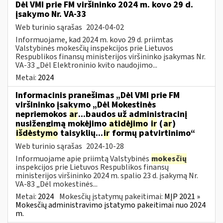
Dėl VMI prie FM viršininko 2024 m. kovo 29 d.
įsakymo Nr. VA-33
Web turinio sąrašas
2024-04-02
Informuojame, kad 2024 m. kovo 29 d. priimtas
Valstybinės mokesčių inspekcijos prie Lietuvos
Respublikos finansų ministerijos viršininko įsakymas Nr.
VA-33 „Dėl Elektroninio kvito naudojimo...
Metai:
2024
Informacinis pranešimas „Dėl VMI prie FM
viršininko įsakymo „Dėl Mokestinės
nepriemokos
ar
...baudos už administracinį
nusižengimą mokėjimo
atidėjimo
ir
(
ar
)
išdėstymo
taisyklių...
ir
formų patvirtinimo“
Web turinio sąrašas
2024-10-28
Informuojame apie priimtą Valstybinės
mokesčių
inspekcijos prie Lietuvos Respublikos finansų
ministerijos viršininko 2024 m. spalio 23 d. įsakymą Nr.
VA-83 „Dėl mokestinės...
Metai:
2024
Mokesčių įstatymų pakeitimai:
MĮP 2021 »
Mokesčių administravimo įstatymo pakeitimai nuo 2024
m.