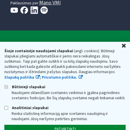
Mano VMI
Paklausimas per
Valstybinė mokesčių inspekcija prie Lietuvos
U
Respublikos finansų ministerijos
Šioje svetainėje naudojami slapukai
(angl. cookies). Būtinieji
slapukai įdiegiami automatiškai ir jiems nėra reikalingas Jūsų
Biudžetinė įstaiga. Juridinio asmens kodas — 188659752,
sutikimas. Taip pat galite sutikti ir su kitų slapukų naudojimu. Savo
adresas: Vasario 16-osios g. 14, 01107 Vilnius, Lietuva, el.paštas:
sutikimą bet kada galėsite atšaukti pakeisdami interneto naršyklės
vmi@vmi.lt
, E. pristatymo dėžutės adresas 188659752
nustatymus ir ištrindami įrašytus slapukus. Daugiau informacijos
Duomenys apie Valstybinę mokesčių inspekciją prie Lietuvos
Slapukų politika
;
Privatumo politika.
Respublikos finansų ministerijos kaupiami ir saugomi Juridinių
asmenų registre
Būtinieji slapukai
Naudojami sklandžiam svetainės veikimui ir įgalina pagrindines
svetainės funkcijas. Be šių slapukų svetainė negali tinkamai veikti.
Analitiniai slapukai
Renka statistinę informaciją apie svetainės naudojimą ir
naudojami Jūsų naršymo patirties gerinimui.
PATVIRTINTI