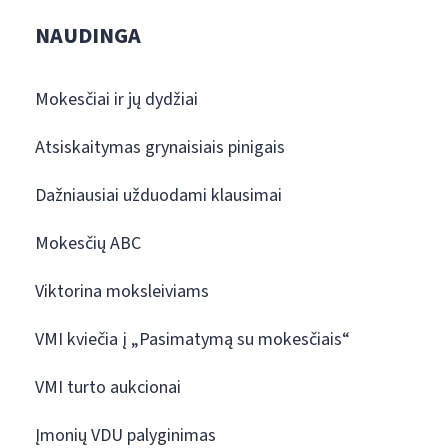
NAUDINGA
Mokesčiai ir jų dydžiai
Atsiskaitymas grynaisiais pinigais
Dažniausiai užduodami klausimai
Mokesčių ABC
Viktorina moksleiviams
VMI kviečia į „Pasimatymą su mokesčiais“
VMI turto aukcionai
Įmonių VDU palyginimas