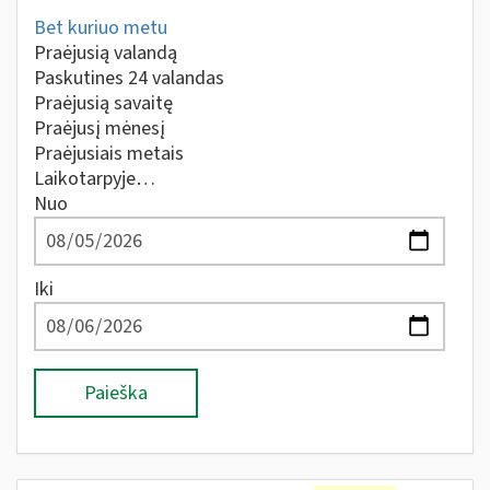
Bet kuriuo metu
Praėjusią valandą
Paskutines 24 valandas
Praėjusią savaitę
Praėjusį mėnesį
Praėjusiais metais
Laikotarpyje…
Nuo
Iki
Paieška