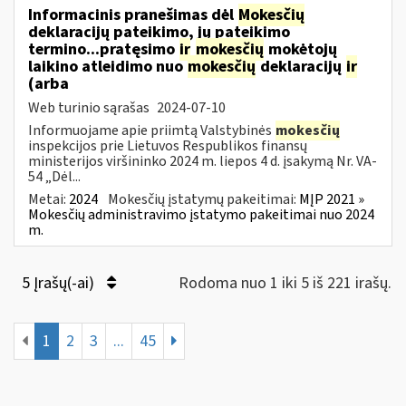
Informacinis pranešimas dėl
Mokesčių
deklaracijų pateikimo, jų pateikimo
termino...pratęsimo
ir
mokesčių
mokėtojų
laikino atleidimo nuo
mokesčių
deklaracijų
ir
(arba
Web turinio sąrašas
2024-07-10
Informuojame apie priimtą Valstybinės
mokesčių
inspekcijos prie Lietuvos Respublikos finansų
ministerijos viršininko 2024 m. liepos 4 d. įsakymą Nr. VA-
54 „Dėl...
Metai:
2024
Mokesčių įstatymų pakeitimai:
MĮP 2021 »
Mokesčių administravimo įstatymo pakeitimai nuo 2024
m.
5 Įrašų(-ai)
Rodoma nuo 1 iki 5 iš 221 irašų.
1
2
3
...
45