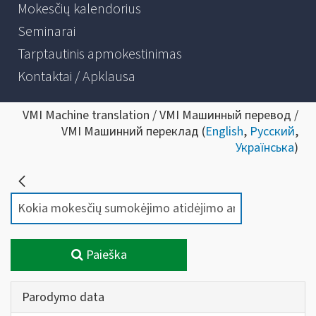
Mokesčių kalendorius
Seminarai
Tarptautinis apmokestinimas
Kontaktai / Apklausa
VMI Machine translation / VMI Машинный перевод /
VMI Машинний переклад (
English
,
Русский
,
Українська
)
Paieška
Parodymo data