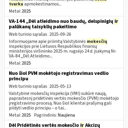
tvarka
apmokestinamos...
Metai:
2025
VA-144 „Dėl atleidimo nuo baudų, delspinigių
ir
palūkanų taisyklių pakeitimo
Web turinio sąrašas
2025-09-26
Informuojame apie priimtą Valstybinės
mokesčių
inspekcijos prie Lietuvos Respublikos finansų
ministerijos viršininko 2025 m. rugsėjo 24 d. įsakymą Nr.
VA-84 „Dėl Atleidimo...
Metai:
2025
Nuo šiol PVM mokėtojo registravimas vedlio
principu
Web turinio sąrašas
2025-05-13
Valstybinė mokesčių inspekcija (VMI) sukūrė naują,
paprastesnį pridėtinės vertės mokesčio (PVM) mokėtojo
įregistravimo procesą. Nuo šiol klientai prašymą gali
pildyti vedlio principu – o tai...
Metai:
2025
Pagrindinis:
Naujiena
Dėl Pridėtinės vertės mokesčio
ir
Akcizų