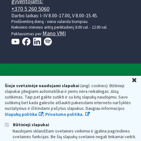
gyventojams:
+370 5 260 5060
Darbo laikas: I-IV 8.00-17.00, V 8.00-15.45.
Prieššventinę dieną - viena valanda trumpiau.
Kiekvieno mėnesio antrą penktadienį 8.00 val. - 12.00 val.
Mano VMI
Paklausimas per
Valstybinė mokesčių inspekcija prie Lietuvos
U
Respublikos finansų ministerijos
Šioje svetainėje naudojami slapukai
(angl. cookies). Būtinieji
slapukai įdiegiami automatiškai ir jiems nėra reikalingas Jūsų
Biudžetinė įstaiga. Juridinio asmens kodas — 188659752,
sutikimas. Taip pat galite sutikti ir su kitų slapukų naudojimu. Savo
adresas: Vasario 16-osios g. 14, 01107 Vilnius, Lietuva, el.paštas:
sutikimą bet kada galėsite atšaukti pakeisdami interneto naršyklės
vmi@vmi.lt
, E. pristatymo dėžutės adresas 188659752
nustatymus ir ištrindami įrašytus slapukus. Daugiau informacijos
Duomenys apie Valstybinę mokesčių inspekciją prie Lietuvos
Slapukų politika
;
Privatumo politika.
Respublikos finansų ministerijos kaupiami ir saugomi Juridinių
asmenų registre
Būtinieji slapukai
Naudojami sklandžiam svetainės veikimui ir įgalina pagrindines
svetainės funkcijas. Be šių slapukų svetainė negali tinkamai veikti.