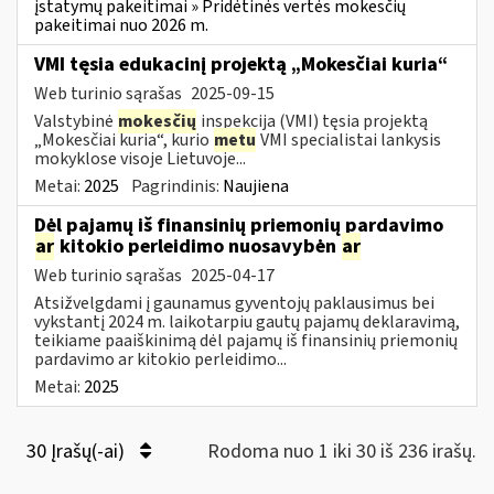
įstatymų pakeitimai » Pridėtinės vertės mokesčių
pakeitimai nuo 2026 m.
VMI tęsia edukacinį projektą „Mokesčiai kuria“
Web turinio sąrašas
2025-09-15
Valstybinė
mokesčių
inspekcija (VMI) tęsia projektą
„Mokesčiai kuria“, kurio
metu
VMI specialistai lankysis
mokyklose visoje Lietuvoje...
Metai:
2025
Pagrindinis:
Naujiena
Dėl pajamų iš finansinių priemonių pardavimo
ar
kitokio perleidimo nuosavybėn
ar
Web turinio sąrašas
2025-04-17
Atsižvelgdami į gaunamus gyventojų paklausimus bei
vykstantį 2024 m. laikotarpiu gautų pajamų deklaravimą,
teikiame paaiškinimą dėl pajamų iš finansinių priemonių
pardavimo ar kitokio perleidimo...
Metai:
2025
30 Įrašų(-ai)
Rodoma nuo 1 iki 30 iš 236 irašų.