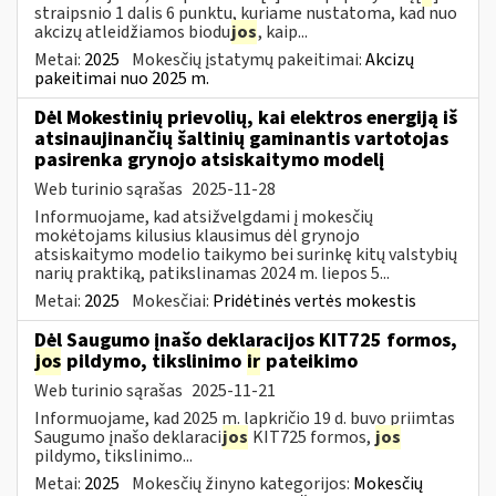
straipsnio 1 dalis 6 punktu, kuriame nustatoma, kad nuo
akcizų atleidžiamos biodu
jos
, kaip...
Metai:
2025
Mokesčių įstatymų pakeitimai:
Akcizų
pakeitimai nuo 2025 m.
Dėl Mokestinių prievolių, kai elektros energiją iš
atsinaujinančių šaltinių gaminantis vartotojas
pasirenka grynojo atsiskaitymo modelį
Web turinio sąrašas
2025-11-28
Informuojame, kad atsižvelgdami į mokesčių
mokėtojams kilusius klausimus dėl grynojo
atsiskaitymo modelio taikymo bei surinkę kitų valstybių
narių praktiką, patikslinamas 2024 m. liepos 5...
Metai:
2025
Mokesčiai:
Pridėtinės vertės mokestis
Dėl Saugumo įnašo deklaracijos KIT725 formos,
jos
pildymo, tikslinimo
ir
pateikimo
Web turinio sąrašas
2025-11-21
Informuojame, kad 2025 m. lapkričio 19 d. buvo priimtas
Saugumo įnašo deklaraci
jos
KIT725 formos,
jos
pildymo, tikslinimo...
Metai:
2025
Mokesčių žinyno kategorijos:
Mokesčių