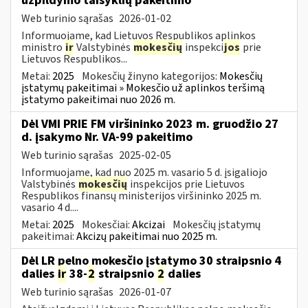
užpildymo taisyklių pakeitimo
Web turinio sąrašas
2026-01-02
Informuojame, kad Lietuvos Respublikos aplinkos
ministro
ir
Valstybinės
mokesčių
inspekci
jos
prie
Lietuvos Respublikos...
Metai:
2025
Mokesčių žinyno kategorijos:
Mokesčių
įstatymų pakeitimai » Mokesčio už aplinkos teršimą
įstatymo pakeitimai nuo 2026 m.
Dėl VMI PRIE FM viršininko 2023 m. gruodžio 27
d. įsakymo Nr. VA-99 pakeitimo
Web turinio sąrašas
2025-02-05
Informuojame, kad nuo 2025 m. vasario 5 d. įsigaliojo
Valstybinės
mokesčių
inspekcijos prie Lietuvos
Respublikos finansų ministerijos viršininko 2025 m.
vasario 4 d....
Metai:
2025
Mokesčiai:
Akcizai
Mokesčių įstatymų
pakeitimai:
Akcizų pakeitimai nuo 2025 m.
Dėl LR pelno mokesčio įstatymo 30 straipsnio 4
dalies
ir
38-
2
straipsnio
2
dalies
Web turinio sąrašas
2026-01-07