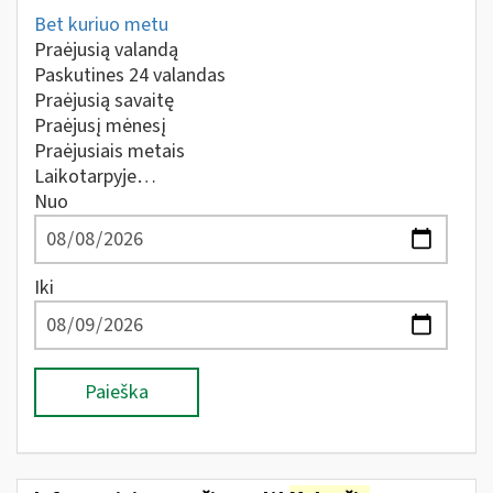
Bet kuriuo metu
Praėjusią valandą
Paskutines 24 valandas
Praėjusią savaitę
Praėjusį mėnesį
Praėjusiais metais
Laikotarpyje…
Nuo
Iki
Paieška