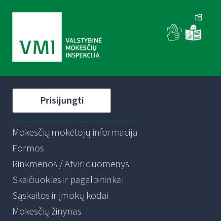
Prisijungti
Mokesčių mokėtojų informacija
Formos
Rinkmenos / Atviri duomenys
Skaičiuoklės ir pagalbininkai
Sąskaitos ir įmokų kodai
Mokesčių žinynas