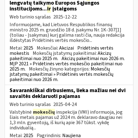
lengvatų taikymo Europos Sąjungos
institucijoms...
ir
įstaigoms
Web turinio sąrašas
2025-12-22
Informuojame, kad Lietuvos Respublikos finansų
ministro 2025 m. gruodžio 18 d. įsakymu Nr. 1K-307[1]
(toliau - Įsakymas) kurį galima rasti čia, nauja redakcija
išdėstytas Pridėtinės vertės mokesčio...
Metai:
2025
Mokesčiai:
Akcizai
Pridėtinės vertės
mokestis
Mokesčių įstatymų pakeitimai:
Akcizų
pakeitimai nuo 2025 m.
Akcizų pakeitimai nuo 2026 m.
MĮP 2021 » Pridėtinės vertės mokesčio pakeitimai nuo
2025 m.
Mokesčių žinyno kategorijos:
Mokesčių
įstatymų pakeitimai » Pridėtinės vertės mokesčių
pakeitimai nuo 2026 m.
Savarankiškai dirbusiems, lieka mažiau nei dvi
savaitės deklaruoti pajamas
Web turinio sąrašas
2025-04-24
Valstybinė
mokesčių
inspekcija (VMI) informuoja, jog
šiais metais pajamas už 2024 m. deklaravo daugiau nei
1,3 mln. gyventojų, iš kurių apie 367 tūkst. vykdę
individualią...
Metai:
2025
Pagrindinis:
Naujiena