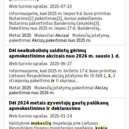
Web turinio sąrašas
2025-07-23
Informuojame, kad 2025 m. liepos 9 d. buvo priimtas
Nutarimo[1] pakeitimas[2], kuriuo pakeičiamos
Nutarimu patvirtintos Banderolių taisyklės[3].
Pakeitimu nuo 2025 m. liepos 17 d.: Banderolių...
Metai:
2025
Mokesčiai:
Akcizai
Mokesčių įstatymų
pakeitimai:
Akcizų pakeitimai nuo 2025 m.
Dėl nealkoholinių saldintų gėrimų
apmokestinimo akcizais nuo 2026 m. sausio 1 d.
Web turinio sąrašas
2025-06-27
Informuojame, kad 2025 m. birželio 17 d. buvo priimtas
Lietuvos Respublikos akcizų įstatymo Nr. IX-569 1,
2
, 3
straipsnių pakeitimo
ir
II skyriaus...
Metai:
2025
Mokesčių įstatymų pakeitimai:
Akcizų
pakeitimai nuo 2026 m.
Dėl 2024 metais gyventojų gautų palūkanų
apmokestinimo
ir
deklaravimo
Web turinio sąrašas
2025-01-14
Valstybinė
mokesčių
inspekcija prie Lietuvos
Respublikos finansų ministerijos paaiškina,
kokia