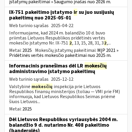
įstatymų pakeitimai » Saugumo įnašas nuo 2026 m.
IX-751 pakeitimo įstatymo
ir
su juo susijusių
pakeitimų nuo 2025-05-01
Web turinio sąrašas
2025-04-22
Informuojame, kad 2024 m. balandžio 10 d. buvo
priimtas Lietuvos Respublikos pridėtinės vertės
mokesčio įstatymo Nr. IX-751
2
, 13, 15, 28, 31, 3
2
,...
Metai:
2025
Mokesčių įstatymų pakeitimai:
MĮP 2021 »
Pridėtinės vertės mokesčio pakeitimai nuo 2025 m.
Informacinis pranešimas dėl LR
mokesčių
administravimo įstatymo pakeitimų
Web turinio sąrašas
2025-12-12
Valstybinė
mokesčių
inspekcija prie Lietuvos
Respublikos finansų ministerijos (toliau — VMI prie FM)
informuoja, kad Lietuvos Respublikos Seimas priėmė
šiuos Lietuvos...
Metai:
2025
Dėl Lietuvos Respublikos vyriausybės 2004 m.
balandžio 9 d. nutarimo Nr. 408 pakeitimo
(banderolės)