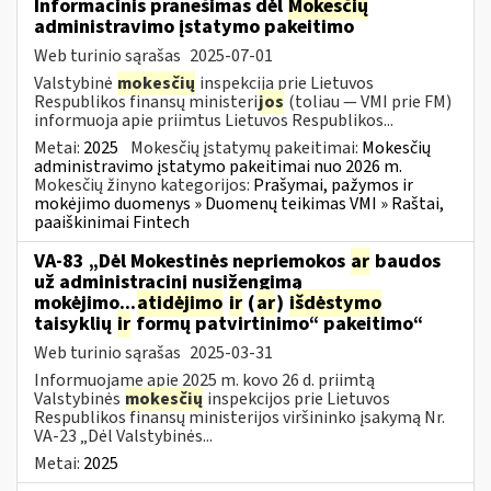
Informacinis pranešimas dėl
Mokesčių
administravimo įstatymo pakeitimo
Web turinio sąrašas
2025-07-01
Valstybinė
mokesčių
inspekcija prie Lietuvos
Respublikos finansų ministeri
jos
(toliau — VMI prie FM)
informuoja apie priimtus Lietuvos Respublikos...
Metai:
2025
Mokesčių įstatymų pakeitimai:
Mokesčių
administravimo įstatymo pakeitimai nuo 2026 m.
Mokesčių žinyno kategorijos:
Prašymai, pažymos ir
mokėjimo duomenys » Duomenų teikimas VMI » Raštai,
paaiškinimai Fintech
VA-83 „Dėl Mokestinės nepriemokos
ar
baudos
už administracinį nusižengimą
mokėjimo...
atidėjimo
ir
(
ar
)
išdėstymo
taisyklių
ir
formų patvirtinimo“ pakeitimo“
Web turinio sąrašas
2025-03-31
Informuojame apie 2025 m. kovo 26 d. priimtą
Valstybinės
mokesčių
inspekcijos prie Lietuvos
Respublikos finansų ministerijos viršininko įsakymą Nr.
VA-23 „Dėl Valstybinės...
Metai:
2025