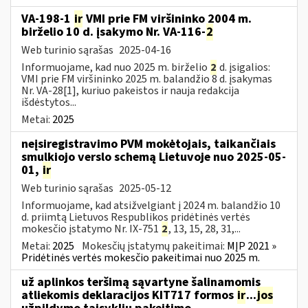
VA-198-1
ir
VMI prie FM viršininko 2004 m.
birželio 10 d. įsakymo Nr. VA-116-
2
Web turinio sąrašas
2025-04-16
Informuojame, kad nuo 2025 m. birželio
2
d. įsigalios:
VMI prie FM viršininko 2025 m. balandžio 8 d. įsakymas
Nr. VA-28[1], kuriuo pakeistos ir nauja redakcija
išdėstytos...
Metai:
2025
neįsiregistravimo PVM mokėtojais, taikančiais
smulkiojo verslo schemą Lietuvoje nuo 2025-05-
01,
ir
Web turinio sąrašas
2025-05-12
Informuojame, kad atsižvelgiant į 2024 m. balandžio 10
d. priimtą Lietuvos Respublikos pridėtinės vertės
mokesčio įstatymo Nr. IX-751
2
, 13, 15, 28, 31,...
Metai:
2025
Mokesčių įstatymų pakeitimai:
MĮP 2021 »
Pridėtinės vertės mokesčio pakeitimai nuo 2025 m.
už aplinkos teršimą sąvartyne šalinamomis
atliekomis deklaracijos KIT717 formos
ir
...
jos