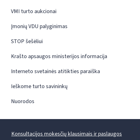
VMI turto aukcionai
Įmonių VDU palyginimas
STOP šešėliui
Krašto apsaugos ministerijos informacija
Interneto svetainės atitikties paraiška
Ieškome turto savininkų
Nuorodos
Konsultacijos mokesčių klausimais ir paslaugos