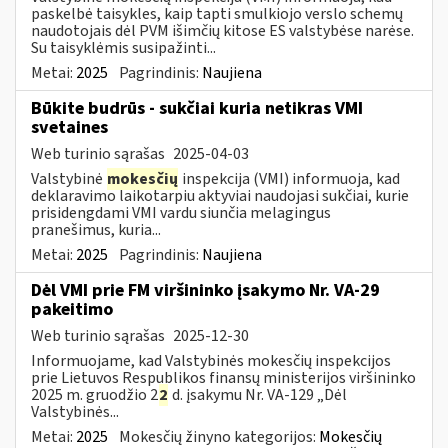
paskelbė taisykles, kaip tapti smulkiojo verslo schemų
naudotojais dėl PVM išimčių kitose ES valstybėse narėse.
Su taisyklėmis susipažinti...
Metai:
2025
Pagrindinis:
Naujiena
Būkite budrūs - sukčiai kuria netikras VMI
svetaines
Web turinio sąrašas
2025-04-03
Valstybinė
mokesčių
inspekcija (VMI) informuoja, kad
deklaravimo laikotarpiu aktyviai naudojasi sukčiai, kurie
prisidengdami VMI vardu siunčia melagingus
pranešimus, kuria...
Metai:
2025
Pagrindinis:
Naujiena
Dėl VMI prie FM viršininko įsakymo Nr. VA-29
pakeitimo
Web turinio sąrašas
2025-12-30
Informuojame, kad Valstybinės mokesčių inspekcijos
prie Lietuvos Respublikos finansų ministerijos viršininko
2025 m. gruodžio 2
2
d. įsakymu Nr. VA-129 „Dėl
Valstybinės...
Metai:
2025
Mokesčių žinyno kategorijos:
Mokesčių