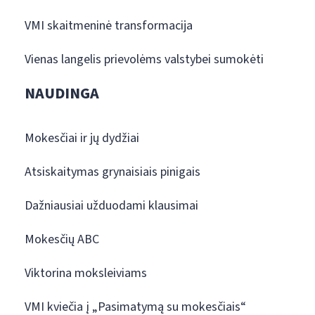
VMI skaitmeninė transformacija
Vienas langelis prievolėms valstybei sumokėti
NAUDINGA
Mokesčiai ir jų dydžiai
Atsiskaitymas grynaisiais pinigais
Dažniausiai užduodami klausimai
Mokesčių ABC
Viktorina moksleiviams
VMI kviečia į „Pasimatymą su mokesčiais“