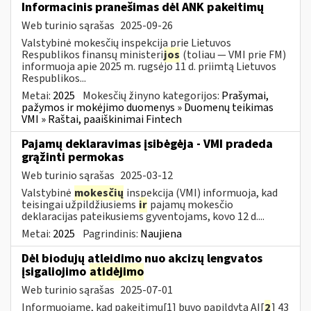
Informacinis pranešimas dėl ANK pakeitimų
Web turinio sąrašas
2025-09-26
Valstybinė mokesčių inspekcija prie Lietuvos
Respublikos finansų ministeri
jos
(toliau — VMI prie FM)
informuoja apie 2025 m. rugsėjo 11 d. priimtą Lietuvos
Respublikos...
Metai:
2025
Mokesčių žinyno kategorijos:
Prašymai,
pažymos ir mokėjimo duomenys » Duomenų teikimas
VMI » Raštai, paaiškinimai Fintech
Pajamų deklaravimas įsibėgėja - VMI pradeda
grąžinti permokas
Web turinio sąrašas
2025-03-12
Valstybinė
mokesčių
inspekcija (VMI) informuoja, kad
teisingai užpildžiusiems
ir
pajamų mokesčio
deklaracijas pateikusiems gyventojams, kovo 12 d....
Metai:
2025
Pagrindinis:
Naujiena
Dėl biodujų atleidimo nuo akcizų lengvatos
įsigaliojimo
atidėjimo
Web turinio sąrašas
2025-07-01
Informuojame, kad pakeitimu[1] buvo papildyta AĮ[
2
] 43