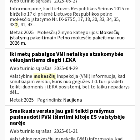
Web turinio sąrašas
2025-06-27
Informuojame, kad Lietuvos Respublikos Seimas 2025 m.
birželio 17 d. priėmė Lietuvos Respublikos pelno
mokesčio įstatymo Nr. IX-675 5, 17, 18, 30, 33, 34, 35,
38
2
, 41, 43...
Metai:
2025
Mokesčių žinyno kategorijos:
Mokesčių
įstatymų pakeitimai » Pelno mokesčio pakeitimai nuo
2026 m.
Iki metų pabaigos VMI netaikys atsakomybės
vėluojantiems diegti i.EKA
Web turinio sąrašas
2025-04-29
Valstybinė
mokesčių
inspekcija (VMI) informuoja, kad
smulkiajam verslui, kuris nuo gegužės 1 d. turi pradėti
teikti duomenis į i.EKA posistemį, bet to laiku nepadarys
dėl...
Metai:
2025
Pagrindinis:
Naujiena
Smulkusis verslas jau gali teikti prašymus
pasinaudoti PVM išimtimi kitoje ES valstybėje
narėje
Web turinio sąrašas
2025-01-21
Valstybinė mokesčių inspekcija (VMI) informuoja, kad