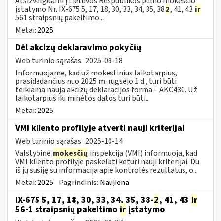
Atsižvelgdami į Lietuvos Respublikos pelno mokesčio
įstatymo Nr. IX-675 5, 17, 18, 30, 33, 34, 35, 38
2
, 41, 43
ir
561 straipsnių pakeitimo...
Metai:
2025
​​​​​​​Dėl akcizų deklaravimo pokyčių
Web turinio sąrašas
2025-09-18
Informuojame, kad už mokestinius laikotarpius,
prasidedančius nuo 2025 m. rugsėjo 1 d., turi būti
teikiama nauja akcizų deklaracijos forma – AKC430. Už
laikotarpius iki minėtos datos turi būti...
Metai:
2025
VMI kliento profilyje atverti nauji kriterijai
Web turinio sąrašas
2025-10-14
Valstybinė
mokesčių
inspekcija (VMI) informuoja, kad
VMI kliento profilyje paskelbti keturi nauji kriterijai. Du
iš jų susiję su informacija apie kontrolės rezultatus, o...
Metai:
2025
Pagrindinis:
Naujiena
IX-675 5, 17, 18, 30, 33, 34, 35, 38-
2
, 41, 43
ir
56-1 straipsnių pakeitimo
ir
įstatymo