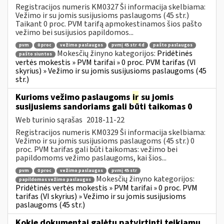
Registracijos numeris KM0327 Ši informacija skelbiama:
Vežimo ir su jomis susijusioms paslaugoms (45 str.)
Taikant 0 proc. PVM tarifą apmokestinamos šios pašto
vežimo bei susijusios papildomos...
pvm
0 proc
vežimo paslaugos
pvmį 45 str 4 d
pašto paslaugos
Mokesčių žinyno kategorijos:
Pridėtinės
pašto siuntos
vertės mokestis » PVM tarifai » 0 proc. PVM tarifas (VI
skyrius) » Vežimo ir su jomis susijusioms paslaugoms (45
str.)
Kurioms vežimo paslaugoms
ir
su jomis
susijusiems sandoriams gali būti taikomas 0
Web turinio sąrašas
2018-11-22
Registracijos numeris KM0329 Ši informacija skelbiama:
Vežimo ir su jomis susijusioms paslaugoms (45 str.) 0
proc. PVM tarifas gali būti taikomas: vežimo bei
papildomoms vežimo paslaugoms, kai šios...
pvm
0 proc
vežimo paslaugos
pvmį 45 str
Mokesčių žinyno kategorijos:
papildomos vežimo paslaugos
Pridėtinės vertės mokestis » PVM tarifai » 0 proc. PVM
tarifas (VI skyrius) » Vežimo ir su jomis susijusioms
paslaugoms (45 str.)
Kokie dokumentai galėtų patvirtinti teikiamų