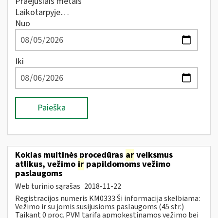
Praėjusiais metais
Laikotarpyje…
Nuo
Iki
Paieška
Kokias muitinės procedūras
ar
veiksmus
atlikus, vežimo
ir
papildomoms vežimo
paslaugoms
Web turinio sąrašas
2018-11-22
Registracijos numeris KM0333 Ši informacija skelbiama:
Vežimo ir su jomis susijusioms paslaugoms (45 str.)
Taikant 0 proc. PVM tarifą apmokestinamos vežimo bei