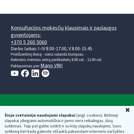
Konsultacijos mokesčių klausimais ir paslaugos
gyventojams:
+370 5 260 5060
Darbo laikas: I-IV 8.00-17.00, V 8.00-15.45.
Prieššventinę dieną - viena valanda trumpiau.
Kiekvieno mėnesio antrą penktadienį 8.00 val. - 12.00 val.
Mano VMI
Paklausimas per
Valstybinė mokesčių inspekcija prie Lietuvos
U
Respublikos finansų ministerijos
Šioje svetainėje naudojami slapukai
(angl. cookies). Būtinieji
slapukai įdiegiami automatiškai ir jiems nėra reikalingas Jūsų
Biudžetinė įstaiga. Juridinio asmens kodas — 188659752,
sutikimas. Taip pat galite sutikti ir su kitų slapukų naudojimu. Savo
adresas: Vasario 16-osios g. 14, 01107 Vilnius, Lietuva, el.paštas:
sutikimą bet kada galėsite atšaukti pakeisdami interneto naršyklės