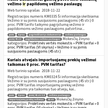
vežimo
ir
papildomų vežimo paslaugų
Web turinio sąrašas
2018-11-22
Registracijos numeris KM0335 Ši informacija skelbiama:
Vežimo ir su jomis susijusioms paslaugoms (45 str.) 0
proc. PVM tarifo taikymo pagrįstumą vežimo ir
papildomoms vežimo paslaugoms patvirtina:...
pvm
0 proc
pagrindžiantys dokumentai
vežimo paslaugos
Mokesčių žinyno
pvmį 45 str
papildomos vežimo paslaugos
kategorijos:
Pridėtinės vertės mokestis » PVM tarifai » 0
proc. PVM tarifas (VI skyrius) » Vežimo ir su jomis
susijusioms paslaugoms (45 str.)
Kuriais atvejais importuojamų prekių vežimui
taikomas 0 proc. PVM tarifas?
Web turinio sąrašas
2018-11-22
Registracijos numeris KM0324 Ši informacija skelbiama:
Vežimo ir su jomis susijusioms paslaugoms (45 str.) 0
proc. PVM tarifas importuojamų prekių vežimo
paslaugoms yra taikomas tuo atveju, kai...
pvm
0 proc
pvmį 45 str 3 d
vežimo paslaugos
Mokesčių žinyno
importuojamų prekių vežimas
45 str
kategorijos:
Pridėtinės vertės mokestis » PVM tarifai » 0
proc. PVM tarifas (VI skyrius) » Vežimo ir su jomis