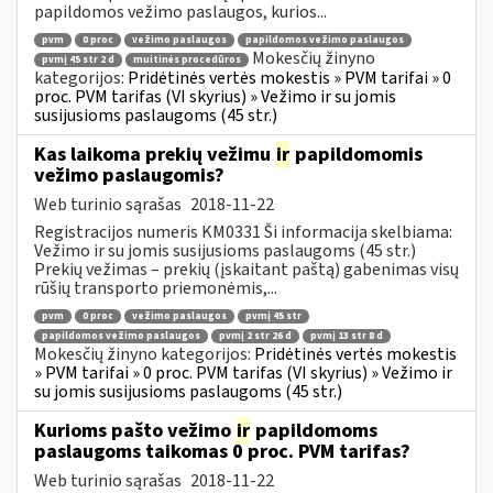
papildomos vežimo paslaugos, kurios...
pvm
0 proc
vežimo paslaugos
papildomos vežimo paslaugos
Mokesčių žinyno
pvmį 45 str 2 d
muitinės procedūros
kategorijos:
Pridėtinės vertės mokestis » PVM tarifai » 0
proc. PVM tarifas (VI skyrius) » Vežimo ir su jomis
susijusioms paslaugoms (45 str.)
Kas laikoma prekių vežimu
ir
papildomomis
vežimo paslaugomis?
Web turinio sąrašas
2018-11-22
Registracijos numeris KM0331 Ši informacija skelbiama:
Vežimo ir su jomis susijusioms paslaugoms (45 str.)
Prekių vežimas – prekių (įskaitant paštą) gabenimas visų
rūšių transporto priemonėmis,...
pvm
0 proc
vežimo paslaugos
pvmį 45 str
papildomos vežimo paslaugos
pvmį 2 str 26 d
pvmį 13 str 8 d
Mokesčių žinyno kategorijos:
Pridėtinės vertės mokestis
» PVM tarifai » 0 proc. PVM tarifas (VI skyrius) » Vežimo ir
su jomis susijusioms paslaugoms (45 str.)
Kurioms pašto vežimo
ir
papildomoms
paslaugoms taikomas 0 proc. PVM tarifas?
Web turinio sąrašas
2018-11-22