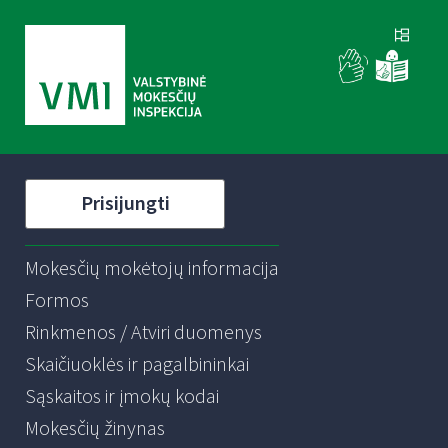
Prisijungti
Mokesčių mokėtojų informacija
Formos
Rinkmenos / Atviri duomenys
Skaičiuoklės ir pagalbininkai
Sąskaitos ir įmokų kodai
Mokesčių žinynas