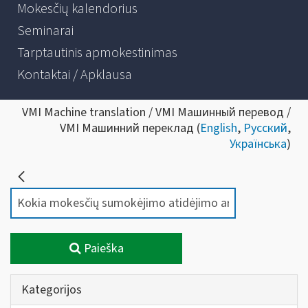
Mokesčių kalendorius
Seminarai
Tarptautinis apmokestinimas
Kontaktai / Apklausa
VMI Machine translation / VMI Машинный перевод /
VMI Машинний переклад (
English
,
Русский
,
Українська
)
Paieška
Kategorijos