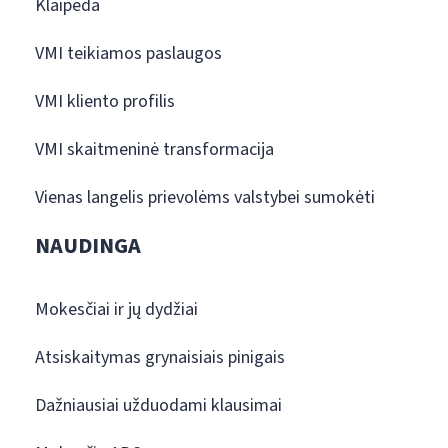
Klaipėda
VMI teikiamos paslaugos
VMI kliento profilis
VMI skaitmeninė transformacija
Vienas langelis prievolėms valstybei sumokėti
NAUDINGA
Mokesčiai ir jų dydžiai
Atsiskaitymas grynaisiais pinigais
Dažniausiai užduodami klausimai