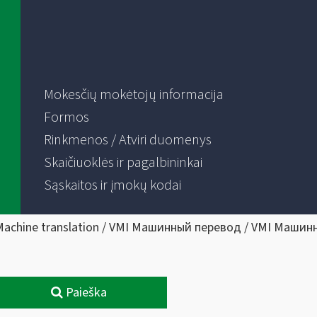
Mokesčių mokėtojų informacija
Formos
Rinkmenos / Atviri duomenys
Skaičiuoklės ir pagalbininkai
Sąskaitos ir įmokų kodai
Machine translation / VMI Машинный перевод / VMI Машин
Paieška