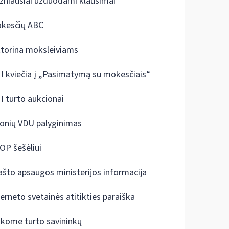
žniausiai užduodami klausimai
kesčių ABC
ktorina moksleiviams
I kviečia į „Pasimatymą su mokesčiais“
I turto aukcionai
onių VDU palyginimas
OP šešėliui
ašto apsaugos ministerijos informacija
terneto svetainės atitikties paraiška
škome turto savininkų