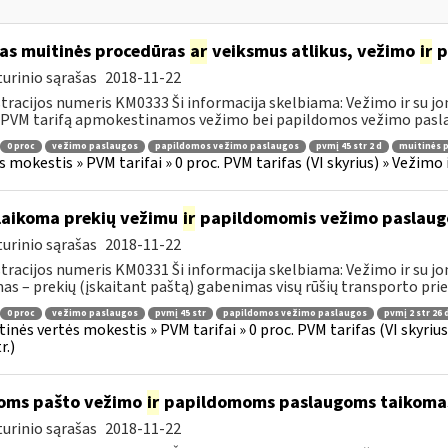
as muitinės procedūras
ar
veiksmus atlikus, vežimo
ir
p
urinio sąrašas
2018-11-22
tracijos numeris KM0333 Ši informacija skelbiama: Vežimo ir su jo
 PVM tarifą apmokestinamos vežimo bei papildomos vežimo paslau
0 proc
vežimo paslaugos
papildomos vežimo paslaugos
pvmį 45 str 2 d
muitinės 
s mokestis » PVM tarifai » 0 proc. PVM tarifas (VI skyrius) » Vežimo
laikoma prekių vežimu
ir
papildomomis vežimo paslaug
urinio sąrašas
2018-11-22
tracijos numeris KM0331 Ši informacija skelbiama: Vežimo ir su jo
as – prekių (įskaitant paštą) gabenimas visų rūšių transporto pri
0 proc
vežimo paslaugos
pvmį 45 str
papildomos vežimo paslaugos
pvmį 2 str 26 
tinės vertės mokestis » PVM tarifai » 0 proc. PVM tarifas (VI skyri
r.)
oms pašto vežimo
ir
papildomoms paslaugoms taikomas 
urinio sąrašas
2018-11-22