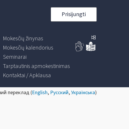
Prisijungti
Mokesčių žinynas
Mokesčių kalendorius
Seminarai
Tarptautinis apmokestinimas
Kontaktai / Apklausa
ний переклад (
English
,
Русский
,
Українська
)