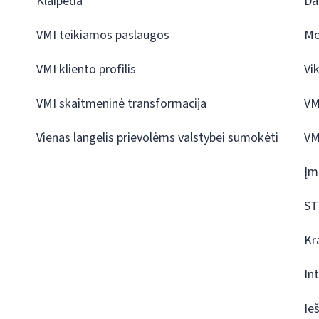
Klaipėda
Da
VMI teikiamos paslaugos
Mo
VMI kliento profilis
Vi
VMI skaitmeninė transformacija
VM
Vienas langelis prievolėms valstybei sumokėti
VM
Įm
ST
Kr
In
Ie