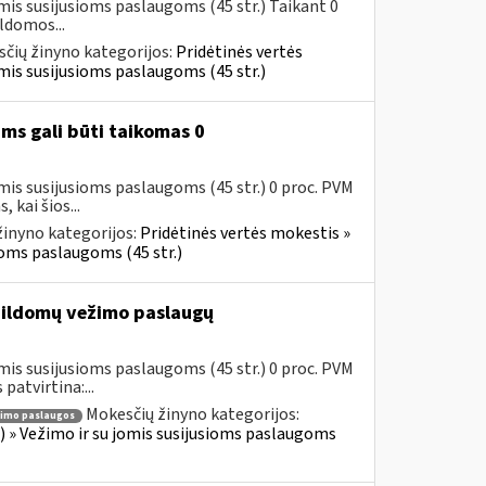
mis susijusioms paslaugoms (45 str.) Taikant 0
ldomos...
čių žinyno kategorijos:
Pridėtinės vertės
jomis susijusioms paslaugoms (45 str.)
ms gali būti taikomas 0
mis susijusioms paslaugoms (45 str.) 0 proc. PVM
kai šios...
inyno kategorijos:
Pridėtinės vertės mokestis »
sioms paslaugoms (45 str.)
ildomų vežimo paslaugų
mis susijusioms paslaugoms (45 str.) 0 proc. PVM
atvirtina:...
Mokesčių žinyno kategorijos:
imo paslaugos
us) » Vežimo ir su jomis susijusioms paslaugoms