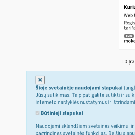
Kuri
Web t
Regis
tarif
pvm
mokes
10 Įra
Uždaryti
Šioje svetainėje naudojami slapukai
(angl
Jūsų sutikimas. Taip pat galite sutikti ir s
interneto naršyklės nustatymus ir ištrindam
Būtinieji slapukai
Naudojami sklandžiam svetainės veikimui ir 
pagrindines svetainės funkcijas. Be šių slap