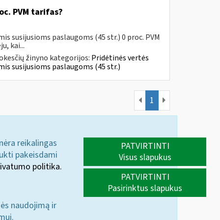
oc. PVM tarifas?
mis susijusioms paslaugoms (45 str.) 0 proc. PVM
, kai...
kesčių žinyno kategorijos:
Pridėtinės vertės
jomis susijusioms paslaugoms (45 str.)
1
 nėra reikalingas
PATVIRTINTI
aukti pakeisdami
Visus slapukus
ivatumo politika.
PATVIRTINTI
Pasirinktus slapukus
nės naudojimą ir
mui.