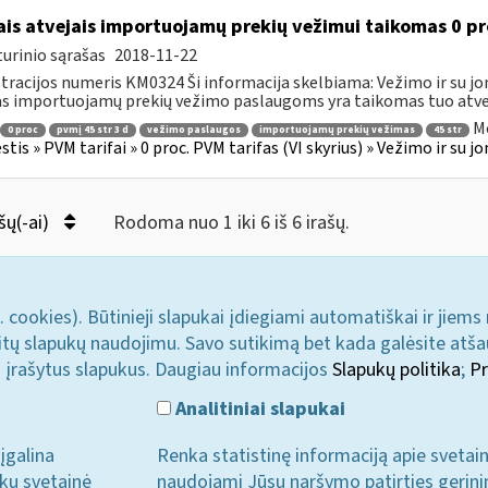
ais atvejais importuojamų prekių vežimui taikomas 0 pr
urinio sąrašas
2018-11-22
tracijos numeris KM0324 Ši informacija skelbiama: Vežimo ir su jo
as importuojamų prekių vežimo paslaugoms yra taikomas tuo atveju
Mo
0 proc
pvmį 45 str 3 d
vežimo paslaugos
importuojamų prekių vežimas
45 str
tis » PVM tarifai » 0 proc. PVM tarifas (VI skyrius) » Vežimo ir su 
šų(-ai)
Rodoma nuo 1 iki 6 iš 6 irašų.
. cookies). Būtinieji slapukai įdiegiami automatiškai ir jiems
u kitų slapukų naudojimu. Savo sutikimą bet kada galėsite atš
i įrašytus slapukus. Daugiau informacijos
Slapukų politika
;
Pr
Analitiniai slapukai
įgalina
Renka statistinę informaciją apie svetai
ukų svetainė
naudojami Jūsų naršymo patirties gerini