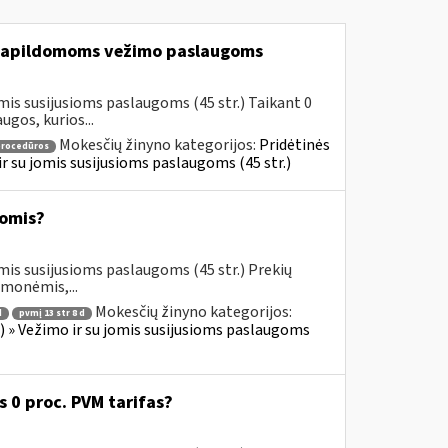
apildomoms vežimo paslaugoms
mis susijusioms paslaugoms (45 str.) Taikant 0
gos, kurios...
Mokesčių žinyno kategorijos:
Pridėtinės
procedūros
 ir su jomis susijusioms paslaugoms (45 str.)
omis?
mis susijusioms paslaugoms (45 str.) Prekių
emonėmis,...
Mokesčių žinyno kategorijos:
d
pvmį 13 str 8 d
us) » Vežimo ir su jomis susijusioms paslaugoms
0 proc. PVM tarifas?