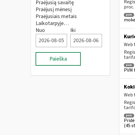
Regis
Praėjusią savaitę
proc.
Praėjusį mėnesį
Praėjusiais metais
pvm
mokes
Laikotarpyje…
Nuo
Iki
Kuri
Web t
Regis
tarif
Paieška
pvm
PVM t
Koki
Web t
Regis
tarif
pvm
Pridė
(45 st