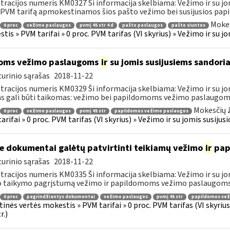
tracijos numeris KM0327 Ši informacija skelbiama: Vežimo ir su jo
 PVM tarifą apmokestinamos šios pašto vežimo bei susijusios papi
Mokes
0 proc
vežimo paslaugos
pvmį 45 str 4 d
pašto paslaugos
pašto siuntos
tis » PVM tarifai » 0 proc. PVM tarifas (VI skyrius) » Vežimo ir su 
oms vežimo paslaugoms
ir
su jomis susijusiems sandoria
urinio sąrašas
2018-11-22
tracijos numeris KM0329 Ši informacija skelbiama: Vežimo ir su jo
as gali būti taikomas: vežimo bei papildomoms vežimo paslaugoms, 
Mokesčių ž
0 proc
vežimo paslaugos
pvmį 45 str
papildomos vežimo paslaugos
arifai » 0 proc. PVM tarifas (VI skyrius) » Vežimo ir su jomis susiju
e dokumentai galėtų patvirtinti teikiamų vežimo
ir
pap
urinio sąrašas
2018-11-22
tracijos numeris KM0335 Ši informacija skelbiama: Vežimo ir su jo
o taikymo pagrįstumą vežimo ir papildomoms vežimo paslaugoms p
0 proc
pagrindžiantys dokumentai
vežimo paslaugos
pvmį 45 str
papildomos vež
tinės vertės mokestis » PVM tarifai » 0 proc. PVM tarifas (VI skyri
r.)