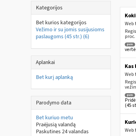
Kategorijos
Koki
Bet kurios kategorijos
Web t
Vežimo ir su jomis susijusioms
Regis
paslaugoms (45 str.)
(6)
proc.
pvm
vertė
Aplankai
Kas 
Web t
Bet kurį aplanką
Regis
vežim
pvm
Pridė
Parodymo data
(45 st
Bet kuriuo metu
Kuri
Praėjusią valandą
Web t
Paskutines 24 valandas