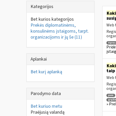
Kategorijos
Kok
susi
Bet kurios kategorijos
Prekės diplomatinėms,
Web t
konsulinėms įstaigoms, tarpt.
Regis
orga
organizacijoms ir jų še
(11)
0 proc
Pridė
įstai
Aplankai
Kok
taip
Bet kurį aplanką
Web t
Regis
orga
Parodymo data
pvm
grąži
» Pre
Bet kuriuo metu
Praėjusią valandą