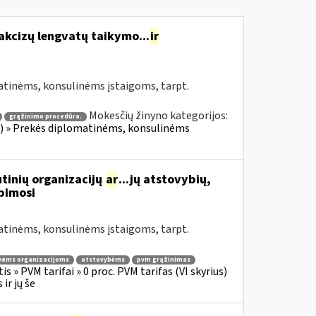
akcizų lengvatų taikymo...
ir
atinėms, konsulinėms įstaigoms, tarpt.
Mokesčių žinyno kategorijos:
grąžinimo procedūra.
ius) » Prekės diplomatinėms, konsulinėms
tinių organizacijų
ar
...jų atstovybių,
ipimosi
atinėms, konsulinėms įstaigoms, tarpt.
nėms organizacijoms
atstovybėms
pvm grąžinimas
s » PVM tarifai » 0 proc. PVM tarifas (VI skyrius)
ir jų še