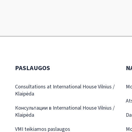
PASLAUGOS
N
Consultations at International House Vilnius /
Mo
Klaipėda
At
Консультации в International House Vilnius /
Klaipėda
Da
VMI teikiamos paslaugos
Mo