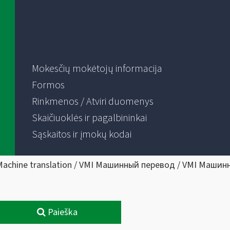
Mokesčių mokėtojų informacija
Formos
Rinkmenos / Atviri duomenys
Skaičiuoklės ir pagalbininkai
Sąskaitos ir įmokų kodai
Machine translation / VMI Машинный перевод / VMI Машин
Paieška