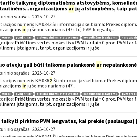
tarifo taikymą diplomatinėms atstovybėms, konsulinė
tautinėms...organizacijoms
ar
jų atstovybėms, taip pat
urinio sąrašas
2025-10-27
tracijos numeris KM0343 Ši informacija skelbiama: Prekės diplom
nizacijoms
ir
jų šeimos nariams (47 str.) PVM lengvatų...
0 proc
pvmį 47 str
diplomatinėms atstovybėms
konsulinėms įstaigoms
tarptauti
orijos:
Pridėtinės vertės mokestis » PVM tarifai » 0 proc. PVM tari
linėms įstaigoms, tarpt. organizacijoms ir jų še
uo atveju gali būti taikoma palankesnė
ar
nepalankesnė
urinio sąrašas
2025-10-27
tracijos numeris KM036
2
Ši informacija skelbiama: Prekės diplo
nizacijoms
ir
jų šeimos nariams (47...
0 proc
pvmį 47 str
diplomatinėms atstovybėms
konsulinėms įstaigoms
pvm grąži
orijos:
Pridėtinės vertės mokestis » PVM tarifai » 0 proc. PVM tari
linėms įstaigoms, tarpt. organizacijoms ir jų še
 taikyti pirkimo PVM lengvatas, kai prekės (paslaugos) 
urinio sąrašas
2025-10-27