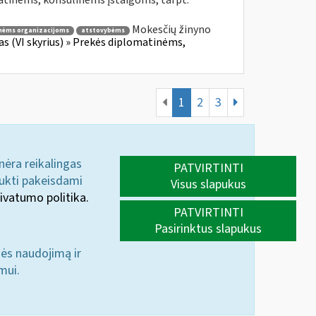
atinėms, konsulinėms įstaigoms, tarpt.
Mokesčių žinyno
nėms organizacijoms
atstovybėms
fas (VI skyrius) » Prekės diplomatinėms,
1
2
3
 nėra reikalingas
PATVIRTINTI
aukti pakeisdami
Visus slapukus
ivatumo politika.
PATVIRTINTI
Pasirinktus slapukus
nės naudojimą ir
mui.