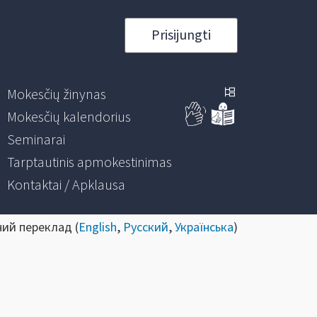
Prisijungti
Mokesčių žinynas
Mokesčių kalendorius
Seminarai
Tarptautinis apmokestinimas
Kontaktai / Apklausa
ний переклад (
English
,
Русский
,
Українська
)