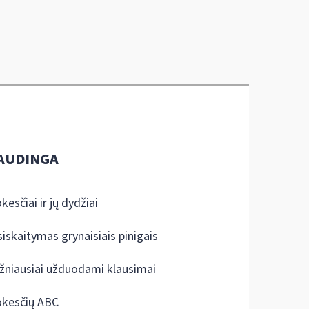
AUDINGA
kesčiai ir jų dydžiai
siskaitymas grynaisiais pinigais
žniausiai užduodami klausimai
kesčių ABC