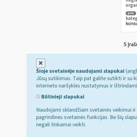
Regis
orga
pvm
kateg
konsu
5 Įraš
Uždaryti
Šioje svetainėje naudojami slapukai
(angl
Jūsų sutikimas. Taip pat galite sutikti ir s
interneto naršyklės nustatymus ir ištrindam
Būtinieji slapukai
Naudojami sklandžiam svetainės veikimui ir 
pagrindines svetainės funkcijas. Be šių slap
negali tinkamai veikti.