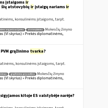
ms įstaigoms
ir
 šių atstovybių
ir
įstaigų nariams
ir
atinėms, konsulinėms įstaigoms, tarpt.
Mokesčių žinyno
nėms organizacijoms
atstovybėms
fas (VI skyrius) » Prekės diplomatinėms,
 PVM grąžinimo
tvarka
?
matinėms, konsulinėms įstaigoms, tarpt.
Mokesčių žinyno
nimas
grąžinimo procedūra
fas (VI skyrius) » Prekės diplomatinėms,
įsigyjamos kitoje ES valstybėje narėje?