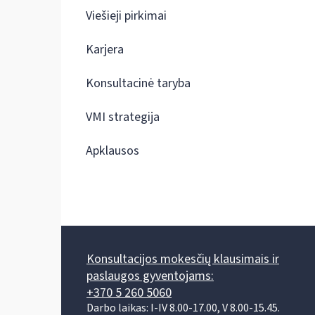
Viešieji pirkimai
Karjera
Konsultacinė taryba
VMI strategija
Apklausos
Konsultacijos mokesčių klausimais ir
paslaugos gyventojams:
+370 5 260 5060
Darbo laikas: I-IV 8.00-17.00, V 8.00-15.45.