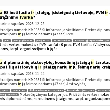
ia
ES institucijų
ir
įstaigų, įsisteigusių Lietuvoje, PVM
ir
grąžinimo
tvarka
?
urinio sąrašas
2025-12-23
tracijos numeris KM0355 Ši informacija skelbiama: Prekės diplom
nizacijoms
ir
jų šeimos nariams (47 str.) PVM...
.
pvm
pvm grąžinimas
pvmį 47 str.
es institucijos
europos sąjungos institucijos
tinės vertės mokestis » PVM tarifai » 0 proc. PVM tarifas (VI skyr
goms, tarpt. organizacijoms ir jų še
ia
diplomatinių atstovybių, konsulinių įstaigų
ir
tarptau
 pat šių atstovybių
ir
įstaigų narių
ir
jų šeimų narių kre
urinio sąrašas
2018-11-22
tracijos numeris KM0351 Ši informacija skelbiama: Prekės diplom
nizacijoms
ir
jų šeimos nariams (47 str.) Atstovybės,...
0 proc
pvmį 47 str
diplomatinėms atstovybėms
konsulinėms įstaigoms
tarptauti
Mokesčių žinyno kategorijos:
Pridėtinės vertės mokesti
nimo procedūra
kės diplomatinėms, konsulinėms įstaigoms, tarpt. organizacijoms 