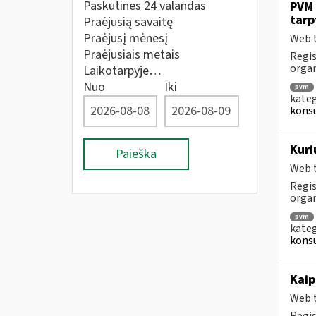
Paskutines 24 valandas
PVM 
tarp
Praėjusią savaitę
Praėjusį mėnesį
Web t
Praėjusiais metais
Regis
orga
Laikotarpyje…
Nuo
Iki
pvm
kateg
konsu
Kuri
Paieška
Web t
Regis
orga
pvm
kateg
konsu
Kaip
Web t