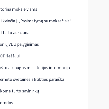
ktorina moksleiviams
I kviečia į „Pasimatymą su mokesčiais“
I turto aukcionai
onių VDU palyginimas
OP šešėliui
ašto apsaugos ministerijos informacija
terneto svetainės atitikties paraiška
škome turto savininkų
orodos