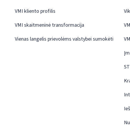
VMI kliento profilis
Vi
VMI skaitmeninė transformacija
VM
Vienas langelis prievolėms valstybei sumokėti
VM
Įm
ST
Kr
In
Ie
Nu