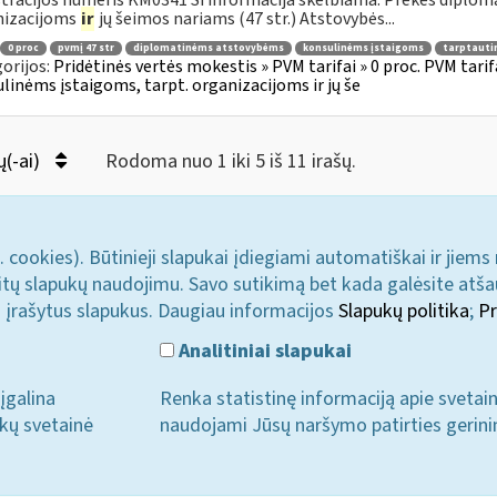
tracijos numeris KM0341 Ši informacija skelbiama: Prekės diplom
nizacijoms
ir
jų šeimos nariams (47 str.) Atstovybės...
0 proc
pvmį 47 str
diplomatinėms atstovybėms
konsulinėms įstaigoms
tarptauti
orijos:
Pridėtinės vertės mokestis » PVM tarifai » 0 proc. PVM tari
linėms įstaigoms, tarpt. organizacijoms ir jų še
ų(-ai)
Rodoma nuo 1 iki 5 iš 11 irašų.
. cookies). Būtinieji slapukai įdiegiami automatiškai ir jiems
u kitų slapukų naudojimu. Savo sutikimą bet kada galėsite atš
i įrašytus slapukus. Daugiau informacijos
Slapukų politika
;
Pr
Analitiniai slapukai
įgalina
Renka statistinę informaciją apie svetai
ukų svetainė
naudojami Jūsų naršymo patirties gerini