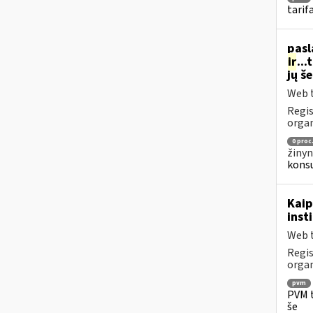
tarif
pasl
ir
..
jų š
Web t
Regis
organ
0 proc
žinyn
konsu
Kaip
inst
Web t
Regis
organ
pvm
PVM t
še