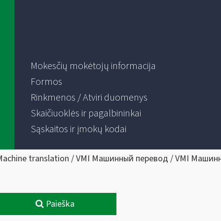
Mokesčių mokėtojų informacija
Formos
Rinkmenos / Atviri duomenys
Skaičiuoklės ir pagalbininkai
Sąskaitos ir įmokų kodai
Machine translation / VMI Машинный перевод / VMI Машин
Paieška