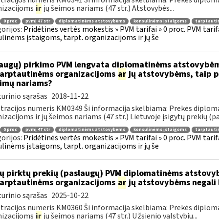
tracijos numeris KM0341 Ši informacija skelbiama: Prekės diplom
nizacijoms
ir
jų šeimos nariams (47 str.) Atstovybės...
0 proc
pvmį 47 str
diplomatinėms atstovybėms
konsulinėms įstaigoms
tarptauti
orijos:
Pridėtinės vertės mokestis » PVM tarifai » 0 proc. PVM tari
linėms įstaigoms, tarpt. organizacijoms ir jų še
augų) pirkimo PVM lengvata diplomatinėms atstovybėm
.tarptautinėms organizacijoms
ar
jų atstovybėms, taip p
eimų nariams?
urinio sąrašas
2018-11-22
tracijos numeris KM0349 Ši informacija skelbiama: Prekės diplom
izacijoms ir jų šeimos nariams (47 str.) Lietuvoje įsigytų prekių (pa
0 proc
pvmį 47 str
diplomatinėms atstovybėms
konsulinėms įstaigoms
tarptauti
orijos:
Pridėtinės vertės mokestis » PVM tarifai » 0 proc. PVM tari
linėms įstaigoms, tarpt. organizacijoms ir jų še
ų pirktų prekių (paslaugų) PVM diplomatinėms atstovy
.tarptautinėms organizacijoms
ar
jų atstovybėms negali 
urinio sąrašas
2025-10-22
tracijos numeris KM0360 Ši informacija skelbiama: Prekės diplom
nizacijoms
ir
jų šeimos nariams (47 str.) Užsienio valstybių...