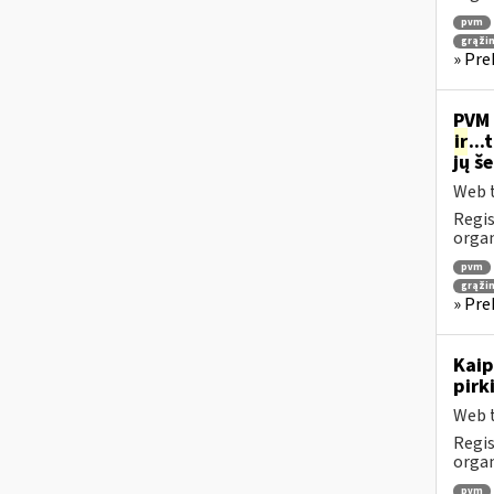
pvm
grąži
» Pre
PVM 
ir
..
jų š
Web t
Regis
orga
pvm
grąži
» Pre
Kaip
pirk
Web t
Regis
orga
pvm