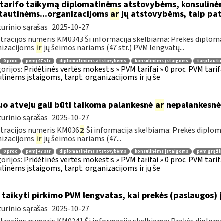
tarifo taikymą diplomatinėms atstovybėms, konsulinė
tautinėms...organizacijoms
ar
jų atstovybėms, taip pat
urinio sąrašas
2025-10-27
tracijos numeris KM0343 Ši informacija skelbiama: Prekės diplom
nizacijoms
ir
jų šeimos nariams (47 str.) PVM lengvatų...
0 proc
pvmį 47 str
diplomatinėms atstovybėms
konsulinėms įstaigoms
tarptauti
orijos:
Pridėtinės vertės mokestis » PVM tarifai » 0 proc. PVM tari
linėms įstaigoms, tarpt. organizacijoms ir jų še
uo atveju gali būti taikoma palankesnė
ar
nepalankesnė
urinio sąrašas
2025-10-27
tracijos numeris KM036
2
Ši informacija skelbiama: Prekės diplo
nizacijoms
ir
jų šeimos nariams (47...
0 proc
pvmį 47 str
diplomatinėms atstovybėms
konsulinėms įstaigoms
pvm grąži
orijos:
Pridėtinės vertės mokestis » PVM tarifai » 0 proc. PVM tari
linėms įstaigoms, tarpt. organizacijoms ir jų še
 taikyti pirkimo PVM lengvatas, kai prekės (paslaugos) 
urinio sąrašas
2025-10-27