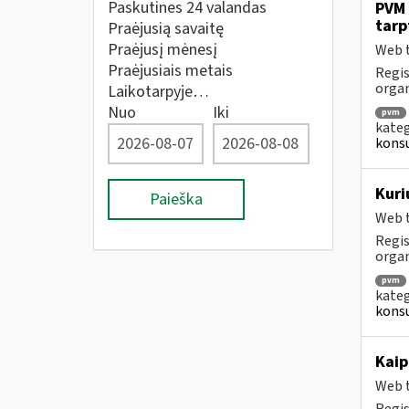
Paskutines 24 valandas
PVM 
tarp
Praėjusią savaitę
Praėjusį mėnesį
Web t
Praėjusiais metais
Regis
orga
Laikotarpyje…
Nuo
Iki
pvm
kateg
konsu
Kuri
Paieška
Web t
Regis
orga
pvm
kateg
konsu
Kaip
Web t