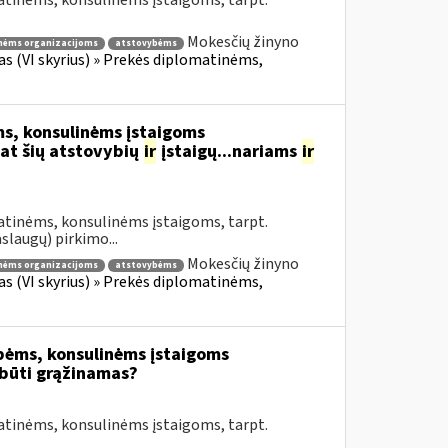
atinėms, konsulinėms įstaigoms, tarpt.
Mokesčių žinyno
nėms organizacijoms
atstovybėms
fas (VI skyrius) » Prekės diplomatinėms,
s, konsulinėms įstaigoms
at šių atstovybių
ir
įstaigų...nariams
ir
atinėms, konsulinėms įstaigoms, tarpt.
slaugų) pirkimo...
Mokesčių žinyno
nėms organizacijoms
atstovybėms
fas (VI skyrius) » Prekės diplomatinėms,
bėms, konsulinėms įstaigoms
būti grąžinamas?
atinėms, konsulinėms įstaigoms, tarpt.