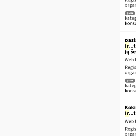
Regis
orga
pvm
kateg
konsu
pasl
ir
..
jų š
Web t
Regis
organ
pvm
kateg
konsu
Koki
ir
..
Web t
Regis
orga