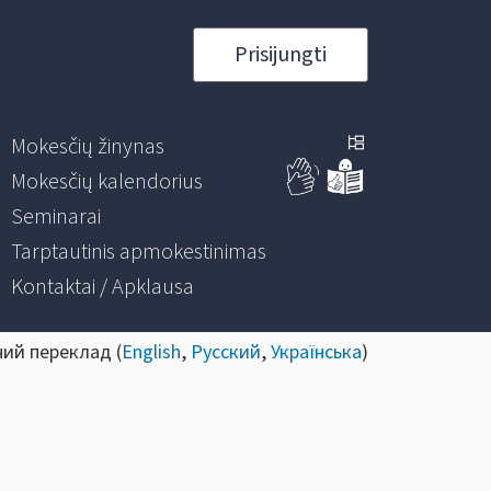
Prisijungti
Mokesčių žinynas
Mokesčių kalendorius
Seminarai
Tarptautinis apmokestinimas
Kontaktai / Apklausa
ний переклад (
English
,
Русский
,
Українська
)