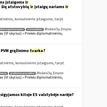
ms įstaigoms
ir
 šių atstovybių
ir
įstaigų nariams
ir
atinėms, konsulinėms įstaigoms, tarpt.
Mokesčių žinyno
nėms organizacijoms
atstovybėms
fas (VI skyrius) » Prekės diplomatinėms,
 PVM grąžinimo
tvarka
?
matinėms, konsulinėms įstaigoms, tarpt.
Mokesčių žinyno
nimas
grąžinimo procedūra
fas (VI skyrius) » Prekės diplomatinėms,
įsigyjamos kitoje ES valstybėje narėje?