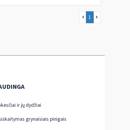
1
AUDINGA
kesčiai ir jų dydžiai
siskaitymas grynaisiais pinigais