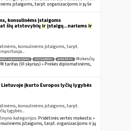
inėms įstaigoms, tarpt. organizacijoms ir jų še
s, konsulinėms įstaigoms
at šių atstovybių
ir
įstaigų...nariams
ir
atinėms, konsulinėms įstaigoms, tarpt.
importuoja...
Mokesčių
inėms organizacijoms
atstovybėms
pvmį 36 str.
VM tarifas (VI skyrius) » Prekės diplomatinėms,
 Lietuvoje įkurto Europos lyčių lygybės
atinėms, konsulinėms įstaigoms, tarpt.
ių lygybės...
žinyno kategorijos:
Pridėtinės vertės mokestis »
onsulinėms įstaigoms, tarpt. organizacijoms ir jų