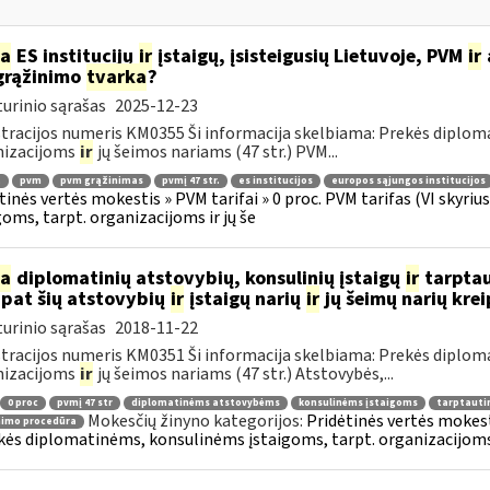
ia
ES institucijų
ir
įstaigų, įsisteigusių Lietuvoje, PVM
ir
grąžinimo
tvarka
?
urinio sąrašas
2025-12-23
tracijos numeris KM0355 Ši informacija skelbiama: Prekės diplom
nizacijoms
ir
jų šeimos nariams (47 str.) PVM...
.
pvm
pvm grąžinimas
pvmį 47 str.
es institucijos
europos sąjungos institucijos
tinės vertės mokestis » PVM tarifai » 0 proc. PVM tarifas (VI skyr
goms, tarpt. organizacijoms ir jų še
ia
diplomatinių atstovybių, konsulinių įstaigų
ir
tarptau
 pat šių atstovybių
ir
įstaigų narių
ir
jų šeimų narių kre
urinio sąrašas
2018-11-22
tracijos numeris KM0351 Ši informacija skelbiama: Prekės diplom
nizacijoms
ir
jų šeimos nariams (47 str.) Atstovybės,...
0 proc
pvmį 47 str
diplomatinėms atstovybėms
konsulinėms įstaigoms
tarptauti
Mokesčių žinyno kategorijos:
Pridėtinės vertės mokesti
nimo procedūra
kės diplomatinėms, konsulinėms įstaigoms, tarpt. organizacijoms 