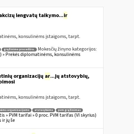
akcizų lengvatų taikymo...
ir
atinėms, konsulinėms įstaigoms, tarpt.
Mokesčių žinyno kategorijos:
grąžinimo procedūra.
ius) » Prekės diplomatinėms, konsulinėms
tinių organizacijų
ar
...jų atstovybių,
ipimosi
atinėms, konsulinėms įstaigoms, tarpt.
nėms organizacijoms
atstovybėms
pvm grąžinimas
s » PVM tarifai » 0 proc. PVM tarifas (VI skyrius)
ir jų še