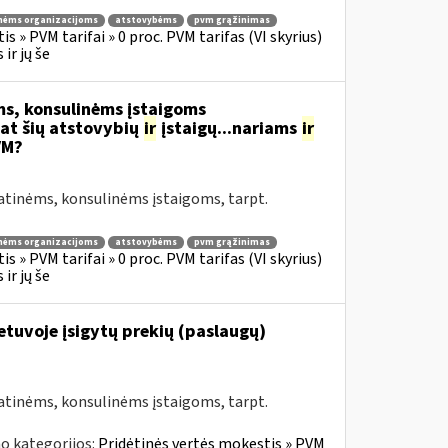
nėms organizacijoms
atstovybėms
pvm grąžinimas
s » PVM tarifai » 0 proc. PVM tarifas (VI skyrius)
ir jų še
s, konsulinėms įstaigoms
at šių atstovybių
ir
įstaigų...nariams
ir
VM?
atinėms, konsulinėms įstaigoms, tarpt.
nėms organizacijoms
atstovybėms
pvm grąžinimas
s » PVM tarifai » 0 proc. PVM tarifas (VI skyrius)
ir jų še
Lietuvoje įsigytų prekių (paslaugų)
atinėms, konsulinėms įstaigoms, tarpt.
o kategorijos:
Pridėtinės vertės mokestis » PVM