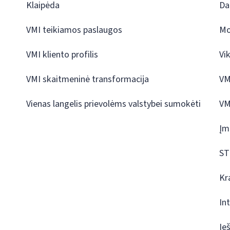
Klaipėda
Da
VMI teikiamos paslaugos
Mo
VMI kliento profilis
Vi
VMI skaitmeninė transformacija
VM
Vienas langelis prievolėms valstybei sumokėti
VM
Įm
ST
Kr
In
Ie