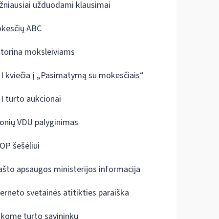
žniausiai užduodami klausimai
kesčių ABC
ktorina moksleiviams
I kviečia į „Pasimatymą su mokesčiais“
I turto aukcionai
onių VDU palyginimas
OP šešėliui
ašto apsaugos ministerijos informacija
terneto svetainės atitikties paraiška
škome turto savininkų