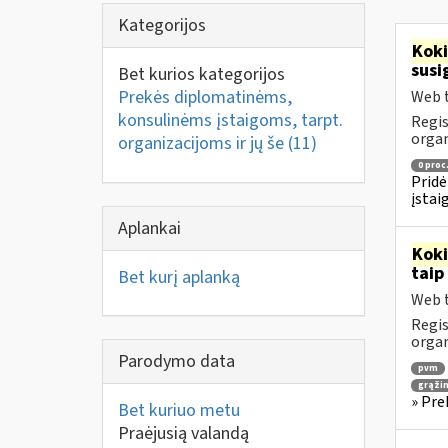
Kategorijos
Kok
susi
Bet kurios kategorijos
Prekės diplomatinėms,
Web t
konsulinėms įstaigoms, tarpt.
Regis
orga
organizacijoms ir jų še
(11)
0 proc
Pridė
įstai
Aplankai
Kok
taip
Bet kurį aplanką
Web t
Regis
orga
Parodymo data
pvm
grąži
» Pre
Bet kuriuo metu
Praėjusią valandą