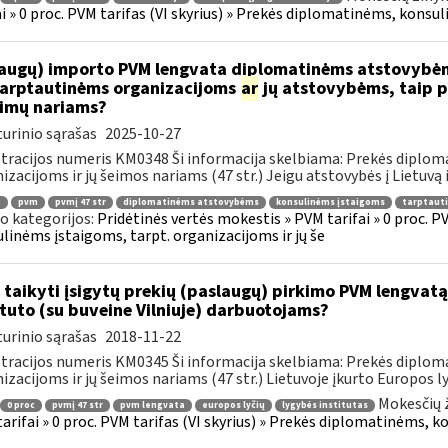
ai » 0 proc. PVM tarifas (VI skyrius) » Prekės diplomatinėms, konsul
augų) importo PVM lengvata diplomatinėms atstovybėm
.tarptautinėms organizacijoms
ar
jų atstovybėms, taip p
eimų nariams?
urinio sąrašas
2025-10-27
tracijos numeris KM0348 Ši informacija skelbiama: Prekės diplom
izacijoms ir jų šeimos nariams (47 str.) Jeigu atstovybės į Lietuvą 
.
pvm
pvmį 47 str
diplomatinėms atstovybėms
konsulinėms įstaigoms
tarptaut
o kategorijos:
Pridėtinės vertės mokestis » PVM tarifai » 0 proc. P
linėms įstaigoms, tarpt. organizacijoms ir jų še
 taikyti įsigytų prekių (paslaugų) pirkimo PVM lengvatą
ituto (su buveine Vilniuje) darbuotojams?
urinio sąrašas
2018-11-22
tracijos numeris KM0345 Ši informacija skelbiama: Prekės diplom
izacijoms ir jų šeimos nariams (47 str.) Lietuvoje įkurto Europos lyč
Mokesčių 
0 proc
pvmį 47 str
pvm lengvata
europos lyčių
lygybės institutas
arifai » 0 proc. PVM tarifas (VI skyrius) » Prekės diplomatinėms, k