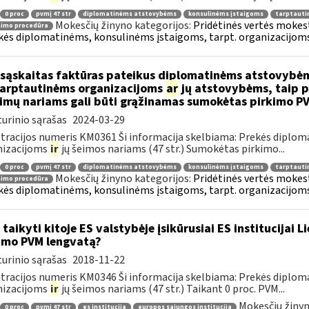
0 proc
pvmį 47 str
diplomatinėms atstovybėms
konsulinėms įstaigoms
tarptauti
Mokesčių žinyno kategorijos:
Pridėtinės vertės mokesti
nimo procedūra
kės diplomatinėms, konsulinėms įstaigoms, tarpt. organizacijoms 
sąskaitas faktūras pateikus diplomatinėms atstovybėm
.tarptautinėms organizacijoms
ar
jų atstovybėms, taip p
eimų nariams gali būti grąžinamas sumokėtas pirkimo P
urinio sąrašas
2024-03-29
tracijos numeris KM0361 Ši informacija skelbiama: Prekės diplom
nizacijoms
ir
jų šeimos nariams (47 str.) Sumokėtas pirkimo...
0 proc
pvmį 47 str
diplomatinėms atstovybėms
konsulinėms įstaigoms
tarptauti
Mokesčių žinyno kategorijos:
Pridėtinės vertės mokesti
nimo procedūra
kės diplomatinėms, konsulinėms įstaigoms, tarpt. organizacijoms 
 taikyti kitoje ES valstybėje įsikūrusiai ES institucijai 
imo PVM lengvatą?
urinio sąrašas
2018-11-22
tracijos numeris KM0346 Ši informacija skelbiama: Prekės diplom
nizacijoms
ir
jų šeimos nariams (47 str.) Taikant 0 proc. PVM...
Mokesčių žinyn
0 proc
pvmį 47 str
es institucija
europos sąjungos institucija