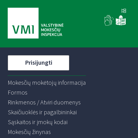
Prisijungti
Mokesčių mokėtojų informacija
Formos
Rinkmenos / Atviri duomenys
Skaičiuoklės ir pagalbininkai
Sąskaitos ir įmokų kodai
Mokesčių žinynas