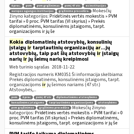
0 proc.
pvm
pvm grąžinimas
pvmį 47 str.
es institucijos
Mokesčių
europos sąjungos institucijos
grąžinimo procedūra.
žinyno kategorijos:
Pridėtinės vertės mokestis » PVM
tarifai » 0 proc. PVM tarifas (VI skyrius) » Prekės
diplomatinėms, konsulinėms įstaigoms, tarpt.
organizacijoms ir jų še
Kokia
diplomatinių atstovybių, konsulinių
įstaigų
ir
tarptautinių organizacijų
ar
...jų
atstovybių, taip pat šių atstovybių
ir
įstaigų
narių
ir
jų šeimų narių kreipimosi
Web turinio sąrašas
2018-11-22
Registracijos numeris KM0351 Ši informacija skelbiama:
Prekės diplomatinėms, konsulinėms įstaigoms, tarpt.
organizacijoms
ir
jų šeimos nariams (47 str.)
Atstovybės,...
pvm
0 proc
pvmį 47 str
diplomatinėms atstovybėms
konsulinėms įstaigoms
tarptautinėms organizacijoms
atstovybėms
Mokesčių žinyno
pvm grąžinimas
grąžinimo procedūra
kategorijos:
Pridėtinės vertės mokestis » PVM tarifai » 0
proc. PVM tarifas (VI skyrius) » Prekės diplomatinėms,
konsulinėms įstaigoms, tarpt. organizacijoms ir jų še
PVM tarifo taikymą diplomatinėms