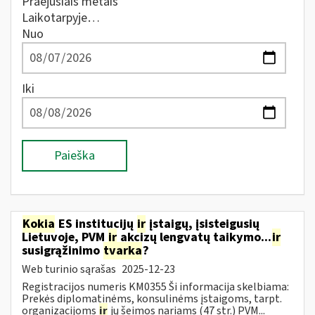
Praėjusiais metais
Laikotarpyje…
Nuo
Iki
Paieška
Kokia
ES institucijų
ir
įstaigų, įsisteigusių
Lietuvoje, PVM
ir
akcizų lengvatų taikymo...
ir
susigrąžinimo
tvarka
?
Web turinio sąrašas
2025-12-23
Registracijos numeris KM0355 Ši informacija skelbiama:
Prekės diplomatinėms, konsulinėms įstaigoms, tarpt.
organizacijoms
ir
jų šeimos nariams (47 str.) PVM...