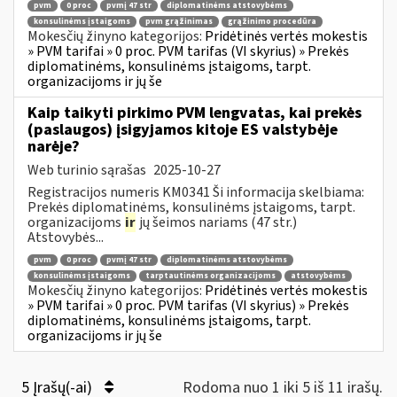
pvm
0 proc
pvmį 47 str
diplomatinėms atstovybėms
konsulinėms įstaigoms
pvm grąžinimas
grąžinimo procedūra
Mokesčių žinyno kategorijos:
Pridėtinės vertės mokestis
» PVM tarifai » 0 proc. PVM tarifas (VI skyrius) » Prekės
diplomatinėms, konsulinėms įstaigoms, tarpt.
organizacijoms ir jų še
Kaip taikyti pirkimo PVM lengvatas, kai prekės
(paslaugos) įsigyjamos kitoje ES valstybėje
narėje?
Web turinio sąrašas
2025-10-27
Registracijos numeris KM0341 Ši informacija skelbiama:
Prekės diplomatinėms, konsulinėms įstaigoms, tarpt.
organizacijoms
ir
jų šeimos nariams (47 str.)
Atstovybės...
pvm
0 proc
pvmį 47 str
diplomatinėms atstovybėms
konsulinėms įstaigoms
tarptautinėms organizacijoms
atstovybėms
Mokesčių žinyno kategorijos:
Pridėtinės vertės mokestis
» PVM tarifai » 0 proc. PVM tarifas (VI skyrius) » Prekės
diplomatinėms, konsulinėms įstaigoms, tarpt.
organizacijoms ir jų še
5 Įrašų(-ai)
Rodoma nuo 1 iki 5 iš 11 irašų.