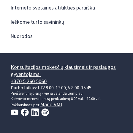
Interneto svetainės atitikties paraiška
Ieškome turto savininkų
Nuorodos
Konsultacijos mokesčių klausimais ir paslaugos
gyventojams:
+370 5 260 5060
Darbo laikas: I-IV 8.00-17.00, V 8.00-15.45.
Prieššventinę dieną - viena valanda trumpiau.
Kiekvieno mėnesio antrą penktadienį 8.00 val. - 12.00 val.
Mano VMI
Paklausimas per