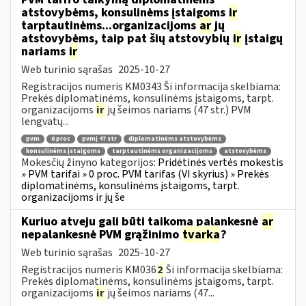
atstovybėms, konsulinėms įstaigoms
ir
tarptautinėms...organizacijoms
ar
jų
atstovybėms, taip pat šių atstovybių
ir
įstaigų
nariams
ir
Web turinio sąrašas
2025-10-27
Registracijos numeris KM0343 Ši informacija skelbiama:
Prekės diplomatinėms, konsulinėms įstaigoms, tarpt.
organizacijoms
ir
jų šeimos nariams (47 str.) PVM
lengvatų...
pvm
0 proc
pvmį 47 str
diplomatinėms atstovybėms
konsulinėms įstaigoms
tarptautinėms organizacijoms
atstovybėms
Mokesčių žinyno kategorijos:
Pridėtinės vertės mokestis
» PVM tarifai » 0 proc. PVM tarifas (VI skyrius) » Prekės
diplomatinėms, konsulinėms įstaigoms, tarpt.
organizacijoms ir jų še
Kuriuo atveju gali būti taikoma palankesnė
ar
nepalankesnė PVM grąžinimo
tvarka
?
Web turinio sąrašas
2025-10-27
Registracijos numeris KM036
2
Ši informacija skelbiama:
Prekės diplomatinėms, konsulinėms įstaigoms, tarpt.
organizacijoms
ir
jų šeimos nariams (47...