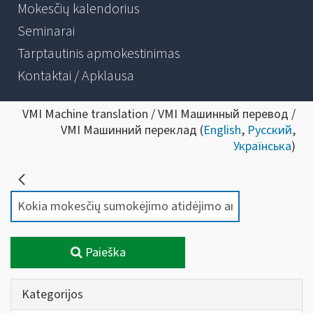
Mokesčių kalendorius
Seminarai
Tarptautinis apmokestinimas
Kontaktai / Apklausa
VMI Machine translation / VMI Машинный перевод /
VMI Машинний переклад (
English
,
Русский
,
Українська
)
Paieška
Kategorijos