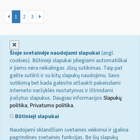
1
2
3
Uždaryti
Šioje svetainėje naudojami slapukai
(angl.
cookies). Būtinieji slapukai įdiegiami automatiškai
ir jiems nėra reikalingas Jūsų sutikimas. Taip pat
galite sutikti ir su kitų slapukų naudojimu. Savo
sutikimą bet kada galėsite atšaukti pakeisdami
interneto naršyklės nustatymus ir ištrindami
įrašytus slapukus. Daugiau informacijos
Slapukų
politika
;
Privatumo politika.
Būtinieji slapukai
Naudojami sklandžiam svetainės veikimui ir įgalina
pagrindines svetainės funkcijas. Be šių slapukų