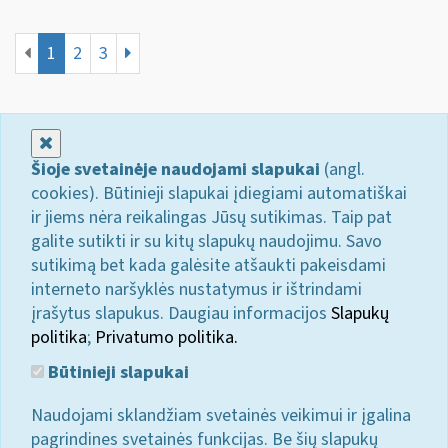
1
2
3
Uždaryti
Šioje svetainėje naudojami slapukai
(angl.
cookies). Būtinieji slapukai įdiegiami automatiškai
ir jiems nėra reikalingas Jūsų sutikimas. Taip pat
galite sutikti ir su kitų slapukų naudojimu. Savo
sutikimą bet kada galėsite atšaukti pakeisdami
interneto naršyklės nustatymus ir ištrindami
įrašytus slapukus. Daugiau informacijos
Slapukų
politika
;
Privatumo politika.
Būtinieji slapukai
Naudojami sklandžiam svetainės veikimui ir įgalina
pagrindines svetainės funkcijas. Be šių slapukų