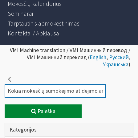
Mokesčių kalendorius
Seminarai
Tarptautinis apmokestinimas
Kontaktai / Apklausa
VMI Machine translation / VMI Машинный перевод /
VMI Машинний переклад (
English
,
Русский
,
Українська
)
Paieška
Kategorijos