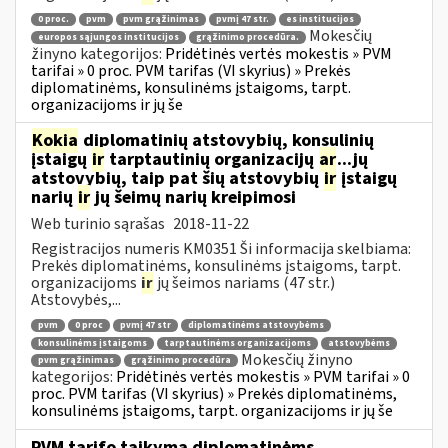
0 proc.
pvm
pvm grąžinimas
pvmį 47 str.
es institucijos
Mokesčių
europos sąjungos institucijos
grąžinimo procedūra.
žinyno kategorijos:
Pridėtinės vertės mokestis » PVM
tarifai » 0 proc. PVM tarifas (VI skyrius) » Prekės
diplomatinėms, konsulinėms įstaigoms, tarpt.
organizacijoms ir jų še
Kokia
diplomatinių atstovybių, konsulinių
įstaigų
ir
tarptautinių organizacijų
ar
...jų
atstovybių, taip pat šių atstovybių
ir
įstaigų
narių
ir
jų šeimų narių kreipimosi
Web turinio sąrašas
2018-11-22
Registracijos numeris KM0351 Ši informacija skelbiama:
Prekės diplomatinėms, konsulinėms įstaigoms, tarpt.
organizacijoms
ir
jų šeimos nariams (47 str.)
Atstovybės,...
pvm
0 proc
pvmį 47 str
diplomatinėms atstovybėms
konsulinėms įstaigoms
tarptautinėms organizacijoms
atstovybėms
Mokesčių žinyno
pvm grąžinimas
grąžinimo procedūra
kategorijos:
Pridėtinės vertės mokestis » PVM tarifai » 0
proc. PVM tarifas (VI skyrius) » Prekės diplomatinėms,
konsulinėms įstaigoms, tarpt. organizacijoms ir jų še
PVM tarifo taikymą diplomatinėms