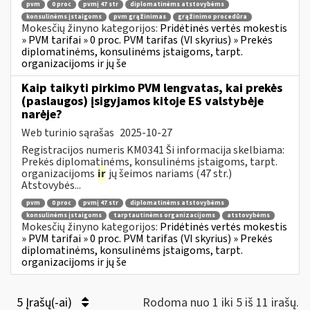
pvm
0 proc
pvmį 47 str
diplomatinėms atstovybėms
konsulinėms įstaigoms
pvm grąžinimas
grąžinimo procedūra
Mokesčių žinyno kategorijos:
Pridėtinės vertės mokestis
» PVM tarifai » 0 proc. PVM tarifas (VI skyrius) » Prekės
diplomatinėms, konsulinėms įstaigoms, tarpt.
organizacijoms ir jų še
Kaip taikyti pirkimo PVM lengvatas, kai prekės
(paslaugos) įsigyjamos kitoje ES valstybėje
narėje?
Web turinio sąrašas
2025-10-27
Registracijos numeris KM0341 Ši informacija skelbiama:
Prekės diplomatinėms, konsulinėms įstaigoms, tarpt.
organizacijoms
ir
jų šeimos nariams (47 str.)
Atstovybės...
pvm
0 proc
pvmį 47 str
diplomatinėms atstovybėms
konsulinėms įstaigoms
tarptautinėms organizacijoms
atstovybėms
Mokesčių žinyno kategorijos:
Pridėtinės vertės mokestis
» PVM tarifai » 0 proc. PVM tarifas (VI skyrius) » Prekės
diplomatinėms, konsulinėms įstaigoms, tarpt.
organizacijoms ir jų še
5 Įrašų(-ai)
Rodoma nuo 1 iki 5 iš 11 irašų.