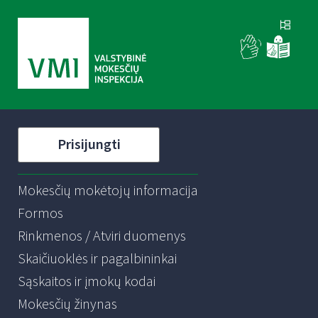
Prisijungti
Mokesčių mokėtojų informacija
Formos
Rinkmenos / Atviri duomenys
Skaičiuoklės ir pagalbininkai
Sąskaitos ir įmokų kodai
Mokesčių žinynas