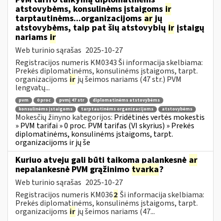
atstovybėms, konsulinėms įstaigoms
ir
tarptautinėms...organizacijoms
ar
jų
atstovybėms, taip pat šių atstovybių
ir
įstaigų
nariams
ir
Web turinio sąrašas
2025-10-27
Registracijos numeris KM0343 Ši informacija skelbiama:
Prekės diplomatinėms, konsulinėms įstaigoms, tarpt.
organizacijoms
ir
jų šeimos nariams (47 str.) PVM
lengvatų...
pvm
0 proc
pvmį 47 str
diplomatinėms atstovybėms
konsulinėms įstaigoms
tarptautinėms organizacijoms
atstovybėms
Mokesčių žinyno kategorijos:
Pridėtinės vertės mokestis
» PVM tarifai » 0 proc. PVM tarifas (VI skyrius) » Prekės
diplomatinėms, konsulinėms įstaigoms, tarpt.
organizacijoms ir jų še
Kuriuo atveju gali būti taikoma palankesnė
ar
nepalankesnė PVM grąžinimo
tvarka
?
Web turinio sąrašas
2025-10-27
Registracijos numeris KM036
2
Ši informacija skelbiama:
Prekės diplomatinėms, konsulinėms įstaigoms, tarpt.
organizacijoms
ir
jų šeimos nariams (47...