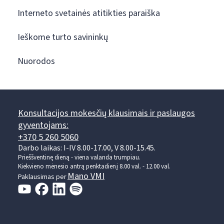
Interneto svetainės atitikties paraiška
Ieškome turto savininkų
Nuorodos
Konsultacijos mokesčių klausimais ir paslaugos
gyventojams:
+370 5 260 5060
Darbo laikas: I-IV 8.00-17.00, V 8.00-15.45.
Prieššventinę dieną - viena valanda trumpiau.
Kiekvieno mėnesio antrą penktadienį 8.00 val. - 12.00 val.
Mano VMI
Paklausimas per