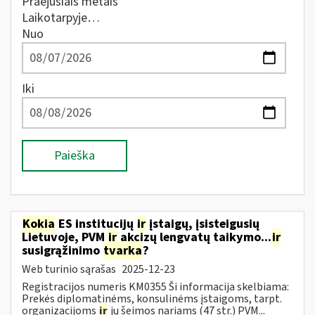
Praėjusiais metais
Laikotarpyje…
Nuo
Iki
Paieška
Kokia
ES institucijų
ir
įstaigų, įsisteigusių
Lietuvoje, PVM
ir
akcizų lengvatų taikymo...
ir
susigrąžinimo
tvarka
?
Web turinio sąrašas
2025-12-23
Registracijos numeris KM0355 Ši informacija skelbiama:
Prekės diplomatinėms, konsulinėms įstaigoms, tarpt.
organizacijoms
ir
jų šeimos nariams (47 str.) PVM...