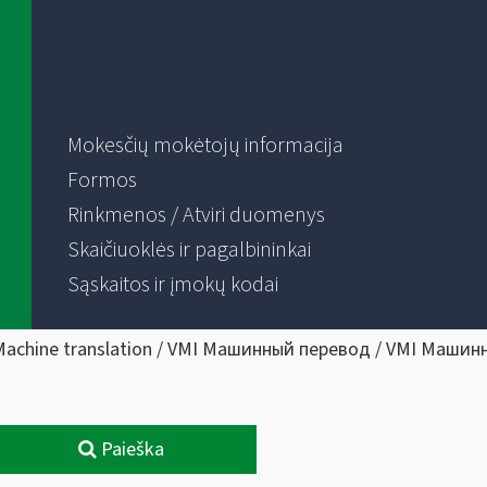
Mokesčių mokėtojų informacija
Formos
Rinkmenos / Atviri duomenys
Skaičiuoklės ir pagalbininkai
Sąskaitos ir įmokų kodai
Machine translation / VMI Машинный перевод / VMI Машин
Paieška