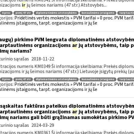
tracijos numeris KM0341 Ši informacija skelbiama: Prekės diplom
nizacijoms
ir
jų šeimos nariams (47 str.) Atstovybės...
0 proc
pvmį 47 str
diplomatinėms atstovybėms
konsulinėms įstaigoms
tarptauti
orijos:
Pridėtinės vertės mokestis » PVM tarifai » 0 proc. PVM tari
linėms įstaigoms, tarpt. organizacijoms ir jų še
augų) pirkimo PVM lengvata diplomatinėms atstovybėm
.tarptautinėms organizacijoms
ar
jų atstovybėms, taip p
eimų nariams?
urinio sąrašas
2018-11-22
tracijos numeris KM0349 Ši informacija skelbiama: Prekės diplom
izacijoms ir jų šeimos nariams (47 str.) Lietuvoje įsigytų prekių (pa
0 proc
pvmį 47 str
diplomatinėms atstovybėms
konsulinėms įstaigoms
tarptauti
orijos:
Pridėtinės vertės mokestis » PVM tarifai » 0 proc. PVM tari
linėms įstaigoms, tarpt. organizacijoms ir jų še
sąskaitas faktūras pateikus diplomatinėms atstovybėm
.tarptautinėms organizacijoms
ar
jų atstovybėms, taip p
eimų nariams gali būti grąžinamas sumokėtas pirkimo P
urinio sąrašas
2024-03-29
tracijos numeris KM0361 Ši informacija skelbiama: Prekės diplom