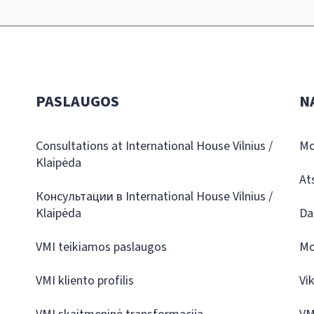
PASLAUGOS
N
Consultations at International House Vilnius /
Mo
Klaipėda
At
Консультации в International House Vilnius /
Klaipėda
Da
VMI teikiamos paslaugos
Mo
VMI kliento profilis
Vi