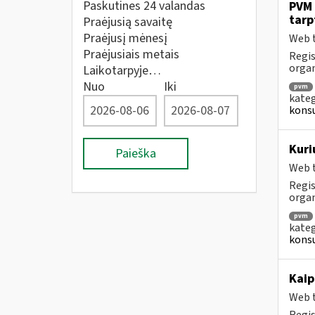
Paskutines 24 valandas
PVM 
tarp
Praėjusią savaitę
Praėjusį mėnesį
Web t
Praėjusiais metais
Regis
orga
Laikotarpyje…
Nuo
Iki
pvm
kateg
konsu
Kuri
Paieška
Web t
Regis
orga
pvm
kateg
konsu
Kaip
Web t