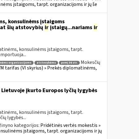
inėms įstaigoms, tarpt. organizacijoms ir jų še
s, konsulinėms įstaigoms
at šių atstovybių
ir
įstaigų...nariams
ir
atinėms, konsulinėms įstaigoms, tarpt.
importuoja...
Mokesčių
inėms organizacijoms
atstovybėms
pvmį 36 str.
VM tarifas (VI skyrius) » Prekės diplomatinėms,
 Lietuvoje įkurto Europos lyčių lygybės
atinėms, konsulinėms įstaigoms, tarpt.
ių lygybės...
žinyno kategorijos:
Pridėtinės vertės mokestis »
onsulinėms įstaigoms, tarpt. organizacijoms ir jų