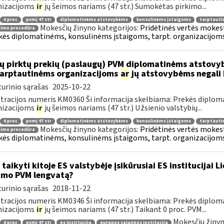
nizacijoms
ir
jų šeimos nariams (47 str.) Sumokėtas pirkimo...
0 proc
pvmį 47 str
diplomatinėms atstovybėms
konsulinėms įstaigoms
tarptauti
Mokesčių žinyno kategorijos:
Pridėtinės vertės mokesti
nimo procedūra
kės diplomatinėms, konsulinėms įstaigoms, tarpt. organizacijoms 
ų pirktų prekių (paslaugų) PVM diplomatinėms atstovy
.tarptautinėms organizacijoms
ar
jų atstovybėms negali 
urinio sąrašas
2025-10-22
tracijos numeris KM0360 Ši informacija skelbiama: Prekės diplom
nizacijoms
ir
jų šeimos nariams (47 str.) Užsienio valstybių...
0 proc
pvmį 47 str
diplomatinėms atstovybėms
konsulinėms įstaigoms
tarptauti
Mokesčių žinyno kategorijos:
Pridėtinės vertės mokesti
nimo procedūra
kės diplomatinėms, konsulinėms įstaigoms, tarpt. organizacijoms 
 taikyti kitoje ES valstybėje įsikūrusiai ES institucijai 
imo PVM lengvatą?
urinio sąrašas
2018-11-22
tracijos numeris KM0346 Ši informacija skelbiama: Prekės diplom
nizacijoms
ir
jų šeimos nariams (47 str.) Taikant 0 proc. PVM...
Mokesčių žinyn
0 proc
pvmį 47 str
es institucija
europos sąjungos institucija