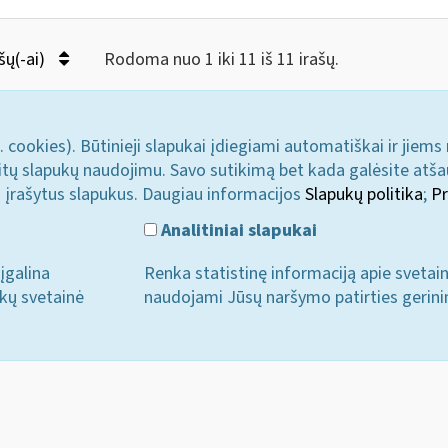
šų(-ai)
Rodoma nuo 1 iki 11 iš 11 irašų.
. cookies). Būtinieji slapukai įdiegiami automatiškai ir jiems
u kitų slapukų naudojimu. Savo sutikimą bet kada galėsite atš
i įrašytus slapukus. Daugiau informacijos
Slapukų politika
;
Pr
Analitiniai slapukai
įgalina
Renka statistinę informaciją apie svetai
ukų svetainė
naudojami Jūsų naršymo patirties gerini