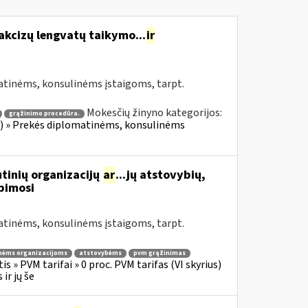
akcizų lengvatų taikymo...
ir
atinėms, konsulinėms įstaigoms, tarpt.
Mokesčių žinyno kategorijos:
grąžinimo procedūra.
ius) » Prekės diplomatinėms, konsulinėms
tinių organizacijų
ar
...jų atstovybių,
ipimosi
atinėms, konsulinėms įstaigoms, tarpt.
nėms organizacijoms
atstovybėms
pvm grąžinimas
s » PVM tarifai » 0 proc. PVM tarifas (VI skyrius)
ir jų še