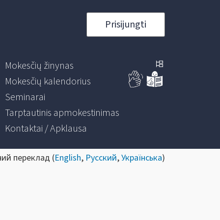
Prisijungti
Mokesčių žinynas
Mokesčių kalendorius
Seminarai
Tarptautinis apmokestinimas
Kontaktai / Apklausa
ний переклад (
English
,
Русский
,
Українська
)