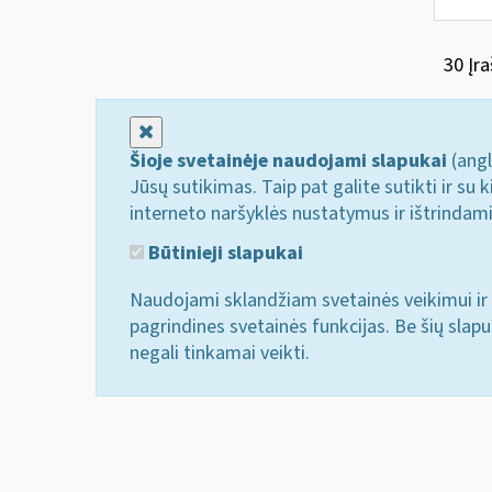
30 Įra
Uždaryti
Šioje svetainėje naudojami slapukai
(angl
Jūsų sutikimas. Taip pat galite sutikti ir s
interneto naršyklės nustatymus ir ištrindam
Būtinieji slapukai
Naudojami sklandžiam svetainės veikimui ir 
pagrindines svetainės funkcijas. Be šių slap
negali tinkamai veikti.