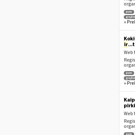
orga
pvm
grąži
» Pre
Koki
ir
..
Web t
Regis
orga
pvm
grąži
» Pre
Kaip
pirk
Web t
Regis
orga
pvm