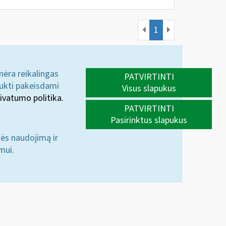
1
 nėra reikalingas
PATVIRTINTI
aukti pakeisdami
Visus slapukus
ivatumo politika.
PATVIRTINTI
Pasirinktus slapukus
nės naudojimą ir
mui.