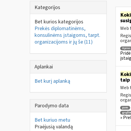
Kategorijos
Kok
susi
Bet kurios kategorijos
Prekės diplomatinėms,
Web t
konsulinėms įstaigoms, tarpt.
Regis
orga
organizacijoms ir jų še
(11)
0 proc
Pridė
įstai
Aplankai
Kok
taip
Bet kurį aplanką
Web t
Regis
orga
Parodymo data
pvm
grąži
» Pre
Bet kuriuo metu
Praėjusią valandą