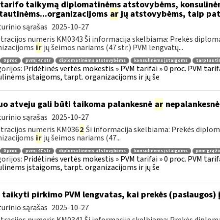
tarifo taikymą diplomatinėms atstovybėms, konsulinė
tautinėms...organizacijoms
ar
jų atstovybėms, taip pat
urinio sąrašas
2025-10-27
tracijos numeris KM0343 Ši informacija skelbiama: Prekės diplom
nizacijoms
ir
jų šeimos nariams (47 str.) PVM lengvatų...
0 proc
pvmį 47 str
diplomatinėms atstovybėms
konsulinėms įstaigoms
tarptauti
orijos:
Pridėtinės vertės mokestis » PVM tarifai » 0 proc. PVM tari
linėms įstaigoms, tarpt. organizacijoms ir jų še
uo atveju gali būti taikoma palankesnė
ar
nepalankesnė
urinio sąrašas
2025-10-27
tracijos numeris KM036
2
Ši informacija skelbiama: Prekės diplo
nizacijoms
ir
jų šeimos nariams (47...
0 proc
pvmį 47 str
diplomatinėms atstovybėms
konsulinėms įstaigoms
pvm grąži
orijos:
Pridėtinės vertės mokestis » PVM tarifai » 0 proc. PVM tari
linėms įstaigoms, tarpt. organizacijoms ir jų še
 taikyti pirkimo PVM lengvatas, kai prekės (paslaugos) 
urinio sąrašas
2025-10-27