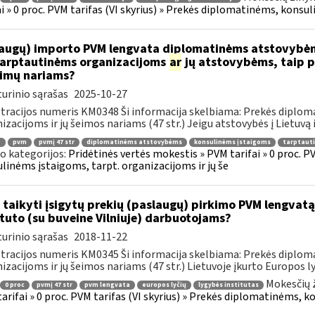
ai » 0 proc. PVM tarifas (VI skyrius) » Prekės diplomatinėms, konsul
augų) importo PVM lengvata diplomatinėms atstovybėm
.tarptautinėms organizacijoms
ar
jų atstovybėms, taip p
eimų nariams?
urinio sąrašas
2025-10-27
tracijos numeris KM0348 Ši informacija skelbiama: Prekės diplom
izacijoms ir jų šeimos nariams (47 str.) Jeigu atstovybės į Lietuvą 
.
pvm
pvmį 47 str
diplomatinėms atstovybėms
konsulinėms įstaigoms
tarptaut
o kategorijos:
Pridėtinės vertės mokestis » PVM tarifai » 0 proc. P
linėms įstaigoms, tarpt. organizacijoms ir jų še
 taikyti įsigytų prekių (paslaugų) pirkimo PVM lengvatą
ituto (su buveine Vilniuje) darbuotojams?
urinio sąrašas
2018-11-22
tracijos numeris KM0345 Ši informacija skelbiama: Prekės diplom
izacijoms ir jų šeimos nariams (47 str.) Lietuvoje įkurto Europos lyč
Mokesčių 
0 proc
pvmį 47 str
pvm lengvata
europos lyčių
lygybės institutas
arifai » 0 proc. PVM tarifas (VI skyrius) » Prekės diplomatinėms, k