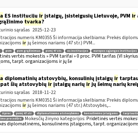
ia
ES institucijų
ir
įstaigų, įsisteigusių Lietuvoje, PVM
ir
grąžinimo
tvarka
?
urinio sąrašas
2025-12-23
tracijos numeris KM0355 Ši informacija skelbiama: Prekės diplom
nizacijoms
ir
jų šeimos nariams (47 str.) PVM...
.
pvm
pvm grąžinimas
pvmį 47 str.
es institucijos
europos sąjungos institucijos
tinės vertės mokestis » PVM tarifai » 0 proc. PVM tarifas (VI skyr
goms, tarpt. organizacijoms ir jų še
ia
diplomatinių atstovybių, konsulinių įstaigų
ir
tarptau
 pat šių atstovybių
ir
įstaigų narių
ir
jų šeimų narių kre
urinio sąrašas
2018-11-22
tracijos numeris KM0351 Ši informacija skelbiama: Prekės diplom
nizacijoms
ir
jų šeimos nariams (47 str.) Atstovybės,...
0 proc
pvmį 47 str
diplomatinėms atstovybėms
konsulinėms įstaigoms
tarptauti
Mokesčių žinyno kategorijos:
Pridėtinės vertės mokesti
nimo procedūra
kės diplomatinėms, konsulinėms įstaigoms, tarpt. organizacijoms 