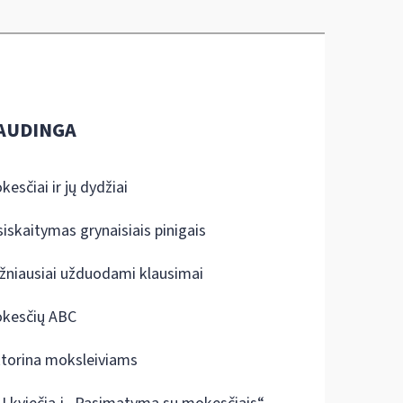
AUDINGA
kesčiai ir jų dydžiai
siskaitymas grynaisiais pinigais
žniausiai užduodami klausimai
kesčių ABC
ktorina moksleiviams