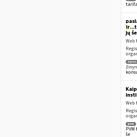
tarif
pasl
ir
..
jų š
Web t
Regis
organ
0 proc
žinyn
konsu
Kaip
inst
Web t
Regis
organ
pvm
PVM t
še