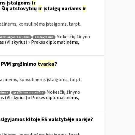
ms įstaigoms
ir
 šių atstovybių
ir
įstaigų nariams
ir
atinėms, konsulinėms įstaigoms, tarpt.
Mokesčių žinyno
nėms organizacijoms
atstovybėms
fas (VI skyrius) » Prekės diplomatinėms,
 PVM grąžinimo
tvarka
?
matinėms, konsulinėms įstaigoms, tarpt.
Mokesčių žinyno
nimas
grąžinimo procedūra
fas (VI skyrius) » Prekės diplomatinėms,
įsigyjamos kitoje ES valstybėje narėje?