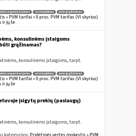
nėms organizacijoms
atstovybėms
pvm grąžinimas
s » PVM tarifai » 0 proc. PVM tarifas (VI skyrius)
ir jų še
bėms, konsulinėms įstaigoms
būti grąžinamas?
atinėms, konsulinėms įstaigoms, tarpt.
nėms organizacijoms
atstovybėms
pvm grąžinimas
s » PVM tarifai » 0 proc. PVM tarifas (VI skyrius)
ir jų še
Lietuvoje įsigytų prekių (paslaugų)
atinėms, konsulinėms įstaigoms, tarpt.
o kategorijos:
Pridėtinės vertės mokestis » PVM