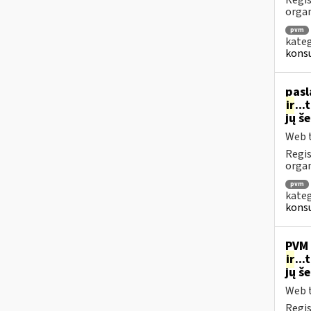
Regis
orga
pvm
kateg
konsu
pasl
ir
..
jų š
Web t
Regis
organ
pvm
kateg
konsu
PVM 
ir
..
jų š
Web t
Regis