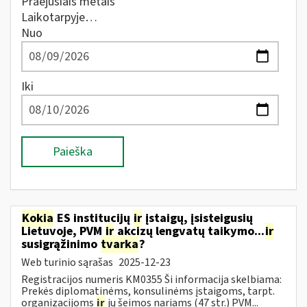
Praėjusiais metais
Laikotarpyje…
Nuo
Iki
Paieška
Kokia
ES institucijų
ir
įstaigų, įsisteigusių
Lietuvoje, PVM
ir
akcizų lengvatų taikymo...
ir
susigrąžinimo
tvarka
?
Web turinio sąrašas
2025-12-23
Registracijos numeris KM0355 Ši informacija skelbiama:
Prekės diplomatinėms, konsulinėms įstaigoms, tarpt.
organizacijoms
ir
jų šeimos nariams (47 str.) PVM...