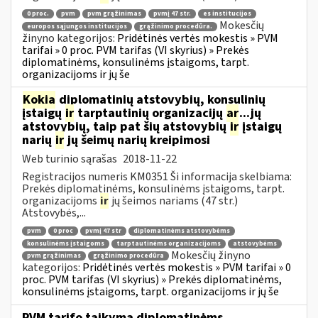
0 proc.
pvm
pvm grąžinimas
pvmį 47 str.
es institucijos
Mokesčių
europos sąjungos institucijos
grąžinimo procedūra.
žinyno kategorijos:
Pridėtinės vertės mokestis » PVM
tarifai » 0 proc. PVM tarifas (VI skyrius) » Prekės
diplomatinėms, konsulinėms įstaigoms, tarpt.
organizacijoms ir jų še
Kokia
diplomatinių atstovybių, konsulinių
įstaigų
ir
tarptautinių organizacijų
ar
...jų
atstovybių, taip pat šių atstovybių
ir
įstaigų
narių
ir
jų šeimų narių kreipimosi
Web turinio sąrašas
2018-11-22
Registracijos numeris KM0351 Ši informacija skelbiama:
Prekės diplomatinėms, konsulinėms įstaigoms, tarpt.
organizacijoms
ir
jų šeimos nariams (47 str.)
Atstovybės,...
pvm
0 proc
pvmį 47 str
diplomatinėms atstovybėms
konsulinėms įstaigoms
tarptautinėms organizacijoms
atstovybėms
Mokesčių žinyno
pvm grąžinimas
grąžinimo procedūra
kategorijos:
Pridėtinės vertės mokestis » PVM tarifai » 0
proc. PVM tarifas (VI skyrius) » Prekės diplomatinėms,
konsulinėms įstaigoms, tarpt. organizacijoms ir jų še
PVM tarifo taikymą diplomatinėms