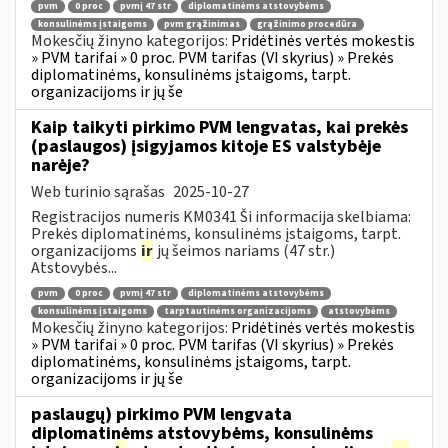
pvm
0 proc
pvmį 47 str
diplomatinėms atstovybėms
konsulinėms įstaigoms
pvm grąžinimas
grąžinimo procedūra
Mokesčių žinyno kategorijos:
Pridėtinės vertės mokestis
» PVM tarifai » 0 proc. PVM tarifas (VI skyrius) » Prekės
diplomatinėms, konsulinėms įstaigoms, tarpt.
organizacijoms ir jų še
Kaip taikyti pirkimo PVM lengvatas, kai prekės
(paslaugos) įsigyjamos kitoje ES valstybėje
narėje?
Web turinio sąrašas
2025-10-27
Registracijos numeris KM0341 Ši informacija skelbiama:
Prekės diplomatinėms, konsulinėms įstaigoms, tarpt.
organizacijoms
ir
jų šeimos nariams (47 str.)
Atstovybės...
pvm
0 proc
pvmį 47 str
diplomatinėms atstovybėms
konsulinėms įstaigoms
tarptautinėms organizacijoms
atstovybėms
Mokesčių žinyno kategorijos:
Pridėtinės vertės mokestis
» PVM tarifai » 0 proc. PVM tarifas (VI skyrius) » Prekės
diplomatinėms, konsulinėms įstaigoms, tarpt.
organizacijoms ir jų še
paslaugų) pirkimo PVM lengvata
diplomatinėms atstovybėms, konsulinėms