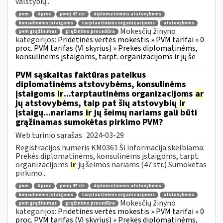
valstybių...
pvm
0 proc
pvmį 47 str
diplomatinėms atstovybėms
konsulinėms įstaigoms
tarptautinėms organizacijoms
atstovybėms
Mokesčių žinyno
pvm grąžinimas
grąžinimo procedūra
kategorijos:
Pridėtinės vertės mokestis » PVM tarifai » 0
proc. PVM tarifas (VI skyrius) » Prekės diplomatinėms,
konsulinėms įstaigoms, tarpt. organizacijoms ir jų še
PVM sąskaitas faktūras pateikus
diplomatinėms atstovybėms, konsulinėms
įstaigoms
ir
...tarptautinėms organizacijoms
ar
jų atstovybėms, taip pat šių atstovybių
ir
įstaigų...nariams
ir
jų šeimų nariams gali būti
grąžinamas sumokėtas pirkimo PVM?
Web turinio sąrašas
2024-03-29
Registracijos numeris KM0361 Ši informacija skelbiama:
Prekės diplomatinėms, konsulinėms įstaigoms, tarpt.
organizacijoms
ir
jų šeimos nariams (47 str.) Sumokėtas
pirkimo...
pvm
0 proc
pvmį 47 str
diplomatinėms atstovybėms
konsulinėms įstaigoms
tarptautinėms organizacijoms
atstovybėms
Mokesčių žinyno
pvm grąžinimas
grąžinimo procedūra
kategorijos:
Pridėtinės vertės mokestis » PVM tarifai » 0
proc. PVM tarifas (VI skyrius) » Prekės diplomatinėms,