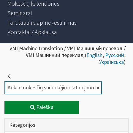
Mokesčių kalendorius
Seminarai
Tarptautinis apmokestinimas
Kontaktai / Apklausa
VMI Machine translation / VMI Машинный перевод /
VMI Машинний переклад (
English
,
Русский
,
Українська
)
Paieška
Kategorijos