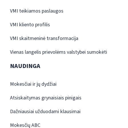
VMI teikiamos paslaugos
VMI kliento profilis
VMI skaitmeninė transformacija
Vienas langelis prievolėms valstybei sumokėti
NAUDINGA
Mokesčiai ir jų dydžiai
Atsiskaitymas grynaisiais pinigais
Dažniausiai užduodami klausimai
Mokesčių ABC