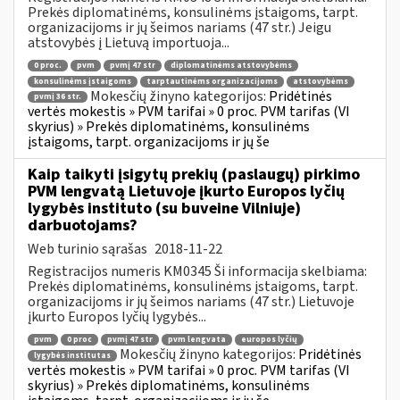
Prekės diplomatinėms, konsulinėms įstaigoms, tarpt.
organizacijoms ir jų šeimos nariams (47 str.) Jeigu
atstovybės į Lietuvą importuoja...
0 proc.
pvm
pvmį 47 str
diplomatinėms atstovybėms
konsulinėms įstaigoms
tarptautinėms organizacijoms
atstovybėms
Mokesčių žinyno kategorijos:
Pridėtinės
pvmį 36 str.
vertės mokestis » PVM tarifai » 0 proc. PVM tarifas (VI
skyrius) » Prekės diplomatinėms, konsulinėms
įstaigoms, tarpt. organizacijoms ir jų še
Kaip taikyti įsigytų prekių (paslaugų) pirkimo
PVM lengvatą Lietuvoje įkurto Europos lyčių
lygybės instituto (su buveine Vilniuje)
darbuotojams?
Web turinio sąrašas
2018-11-22
Registracijos numeris KM0345 Ši informacija skelbiama:
Prekės diplomatinėms, konsulinėms įstaigoms, tarpt.
organizacijoms ir jų šeimos nariams (47 str.) Lietuvoje
įkurto Europos lyčių lygybės...
pvm
0 proc
pvmį 47 str
pvm lengvata
europos lyčių
Mokesčių žinyno kategorijos:
Pridėtinės
lygybės institutas
vertės mokestis » PVM tarifai » 0 proc. PVM tarifas (VI
skyrius) » Prekės diplomatinėms, konsulinėms