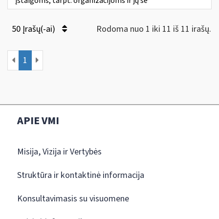
įstaigoms, tarpt. organizacijoms ir jų še
50 Įrašų(-ai)
Rodoma nuo 1 iki 11 iš 11 irašų.
1
APIE VMI
Misija, Vizija ir Vertybės
Struktūra ir kontaktinė informacija
Konsultavimasis su visuomene