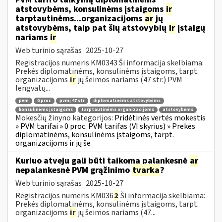
atstovybėms, konsulinėms įstaigoms
ir
tarptautinėms...organizacijoms
ar
jų
atstovybėms, taip pat šių atstovybių
ir
įstaigų
nariams
ir
Web turinio sąrašas
2025-10-27
Registracijos numeris KM0343 Ši informacija skelbiama:
Prekės diplomatinėms, konsulinėms įstaigoms, tarpt.
organizacijoms
ir
jų šeimos nariams (47 str.) PVM
lengvatų...
pvm
0 proc
pvmį 47 str
diplomatinėms atstovybėms
konsulinėms įstaigoms
tarptautinėms organizacijoms
atstovybėms
Mokesčių žinyno kategorijos:
Pridėtinės vertės mokestis
» PVM tarifai » 0 proc. PVM tarifas (VI skyrius) » Prekės
diplomatinėms, konsulinėms įstaigoms, tarpt.
organizacijoms ir jų še
Kuriuo atveju gali būti taikoma palankesnė
ar
nepalankesnė PVM grąžinimo
tvarka
?
Web turinio sąrašas
2025-10-27
Registracijos numeris KM036
2
Ši informacija skelbiama:
Prekės diplomatinėms, konsulinėms įstaigoms, tarpt.
organizacijoms
ir
jų šeimos nariams (47...