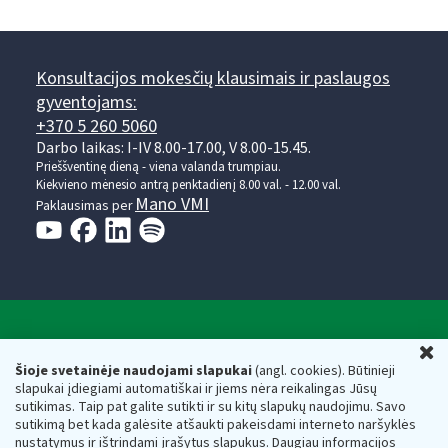
Konsultacijos mokesčių klausimais ir paslaugos
gyventojams:
+370 5 260 5060
Darbo laikas: I-IV 8.00-17.00, V 8.00-15.45.
Prieššventinę dieną - viena valanda trumpiau.
Kiekvieno mėnesio antrą penktadienį 8.00 val. - 12.00 val.
Mano VMI
Paklausimas per
Valstybinė mokesčių inspekcija prie Lietuvos
U
Respublikos finansų ministerijos
Šioje svetainėje naudojami slapukai
(angl. cookies). Būtinieji
slapukai įdiegiami automatiškai ir jiems nėra reikalingas Jūsų
Biudžetinė įstaiga. Juridinio asmens kodas — 188659752,
sutikimas. Taip pat galite sutikti ir su kitų slapukų naudojimu. Savo
adresas: Vasario 16-osios g. 14, 01107 Vilnius, Lietuva, el.paštas:
sutikimą bet kada galėsite atšaukti pakeisdami interneto naršyklės
vmi@vmi.lt
, E. pristatymo dėžutės adresas 188659752
nustatymus ir ištrindami įrašytus slapukus. Daugiau informacijos