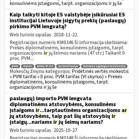
konsulinėms įstaigoms, tarpt. organizacijoms ir jų še
Kaip taikyti kitoje ES valstybėje įsikūrusiai ES
institucijai Lietuvoje įsigytų prekių (paslaugų)
pirkimo PVM lengvatą?
Web turinio sąrašas
2018-11-22
Registracijos numeris KM0346 Ši informacija skelbiama:
Prekės diplomatinėms, konsulinėms įstaigoms, tarpt.
organizacijoms
ir
jų šeimos nariams (47 str.) Taikant 0
proc. PVM...
pvm
0 proc
pvmį 47 str
es institucija
europos sąjungos institucija
Mokesčių žinyno kategorijos:
Pridėtinės vertės mokestis
» PVM tarifai » 0 proc. PVM tarifas (VI skyrius) » Prekės
diplomatinėms, konsulinėms įstaigoms, tarpt.
organizacijoms ir jų še
paslaugų) importo PVM lengvata
diplomatinėms atstovybėms, konsulinėms
įstaigoms
ir
...tarptautinėms organizacijoms
ar
jų atstovybėms, taip pat šių atstovybių
ir
įstaigų...nariams
ir
jų šeimų nariams?
Web turinio sąrašas
2025-10-27
Registracijos numeris KM0348 Ši informacija skelbiama: