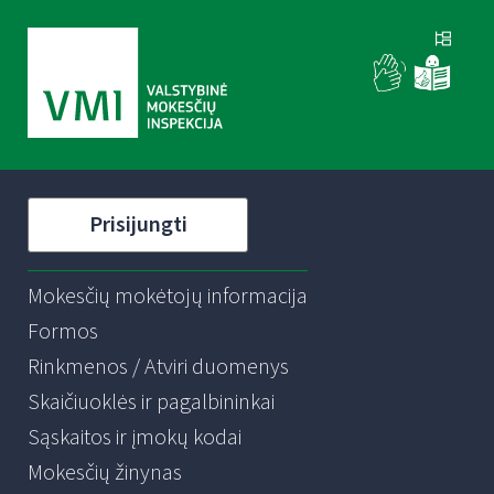
Prisijungti
Mokesčių mokėtojų informacija
Formos
Rinkmenos / Atviri duomenys
Skaičiuoklės ir pagalbininkai
Sąskaitos ir įmokų kodai
Mokesčių žinynas