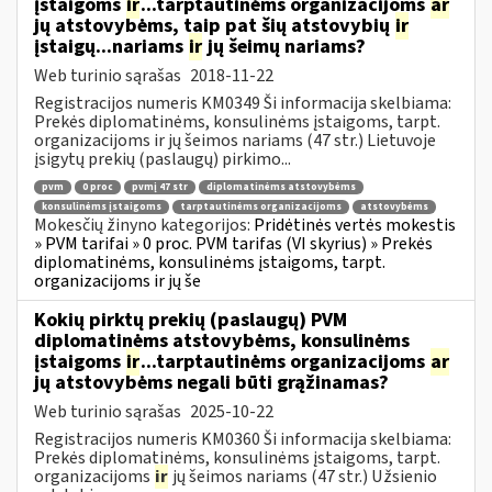
įstaigoms
ir
...tarptautinėms organizacijoms
ar
jų atstovybėms, taip pat šių atstovybių
ir
įstaigų...nariams
ir
jų šeimų nariams?
Web turinio sąrašas
2018-11-22
Registracijos numeris KM0349 Ši informacija skelbiama:
Prekės diplomatinėms, konsulinėms įstaigoms, tarpt.
organizacijoms ir jų šeimos nariams (47 str.) Lietuvoje
įsigytų prekių (paslaugų) pirkimo...
pvm
0 proc
pvmį 47 str
diplomatinėms atstovybėms
konsulinėms įstaigoms
tarptautinėms organizacijoms
atstovybėms
Mokesčių žinyno kategorijos:
Pridėtinės vertės mokestis
» PVM tarifai » 0 proc. PVM tarifas (VI skyrius) » Prekės
diplomatinėms, konsulinėms įstaigoms, tarpt.
organizacijoms ir jų še
Kokių pirktų prekių (paslaugų) PVM
diplomatinėms atstovybėms, konsulinėms
įstaigoms
ir
...tarptautinėms organizacijoms
ar
jų atstovybėms negali būti grąžinamas?
Web turinio sąrašas
2025-10-22
Registracijos numeris KM0360 Ši informacija skelbiama:
Prekės diplomatinėms, konsulinėms įstaigoms, tarpt.
organizacijoms
ir
jų šeimos nariams (47 str.) Užsienio