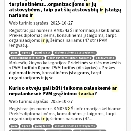
tarptautinėms...organizacijoms
ar
jų
atstovybėms, taip pat šių atstovybių
ir
įstaigų
nariams
ir
Web turinio sąrašas
2025-10-27
Registracijos numeris KM0343 Ši informacija skelbiama:
Prekės diplomatinėms, konsulinėms įstaigoms, tarpt.
organizacijoms
ir
jų šeimos nariams (47 str.) PVM
lengvatų...
pvm
0 proc
pvmį 47 str
diplomatinėms atstovybėms
konsulinėms įstaigoms
tarptautinėms organizacijoms
atstovybėms
Mokesčių žinyno kategorijos:
Pridėtinės vertės mokestis
» PVM tarifai » 0 proc. PVM tarifas (VI skyrius) » Prekės
diplomatinėms, konsulinėms įstaigoms, tarpt.
organizacijoms ir jų še
Kuriuo atveju gali būti taikoma palankesnė
ar
nepalankesnė PVM grąžinimo
tvarka
?
Web turinio sąrašas
2025-10-27
Registracijos numeris KM036
2
Ši informacija skelbiama:
Prekės diplomatinėms, konsulinėms įstaigoms, tarpt.
organizacijoms
ir
jų šeimos nariams (47...
pvm
0 proc
pvmį 47 str
diplomatinėms atstovybėms