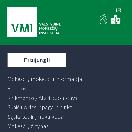
Prisijungti
Mokesčių mokėtojų informacija
Formos
Rinkmenos / Atviri duomenys
Skaičiuoklės ir pagalbininkai
Sąskaitos ir įmokų kodai
Mokesčių žinynas