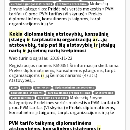
Mokesčių
europos sąjungos institucijos
grąžinimo procedūra.
žinyno kategorijos:
Pridėtinės vertės mokestis » PVM
tarifai » 0 proc. PVM tarifas (VI skyrius) » Prekės
diplomatinėms, konsulinėms įstaigoms, tarpt.
organizacijoms ir jų še
Kokia
diplomatinių atstovybių, konsulinių
įstaigų
ir
tarptautinių organizacijų
ar
...jų
atstovybių, taip pat šių atstovybių
ir
įstaigų
narių
ir
jų šeimų narių kreipimosi
Web turinio sąrašas
2018-11-22
Registracijos numeris KM0351 Ši informacija skelbiama:
Prekės diplomatinėms, konsulinėms įstaigoms, tarpt.
organizacijoms
ir
jų šeimos nariams (47 str.)
Atstovybės,...
pvm
0 proc
pvmį 47 str
diplomatinėms atstovybėms
konsulinėms įstaigoms
tarptautinėms organizacijoms
atstovybėms
Mokesčių žinyno
pvm grąžinimas
grąžinimo procedūra
kategorijos:
Pridėtinės vertės mokestis » PVM tarifai » 0
proc. PVM tarifas (VI skyrius) » Prekės diplomatinėms,
konsulinėms įstaigoms, tarpt. organizacijoms ir jų še
PVM tarifo taikymą diplomatinėms
atstovybėms, konsulinėms įstaigoms
ir