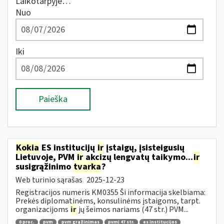
Laikotarpyje…
Nuo
Iki
Paieška
Kokia
ES institucijų
ir
įstaigų, įsisteigusių
Lietuvoje, PVM
ir
akcizų lengvatų taikymo...
ir
susigrąžinimo
tvarka
?
Web turinio sąrašas
2025-12-23
Registracijos numeris KM0355 Ši informacija skelbiama:
Prekės diplomatinėms, konsulinėms įstaigoms, tarpt.
organizacijoms
ir
jų šeimos nariams (47 str.) PVM...
0 proc.
pvm
pvm grąžinimas
pvmį 47 str.
es institucijos