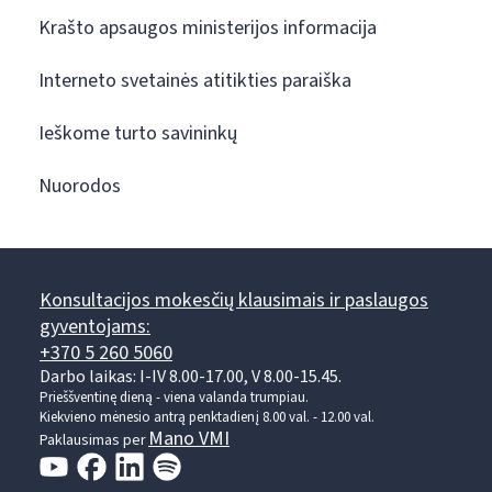
Krašto apsaugos ministerijos informacija
Interneto svetainės atitikties paraiška
Ieškome turto savininkų
Nuorodos
Konsultacijos mokesčių klausimais ir paslaugos
gyventojams:
+370 5 260 5060
Darbo laikas: I-IV 8.00-17.00, V 8.00-15.45.
Prieššventinę dieną - viena valanda trumpiau.
Kiekvieno mėnesio antrą penktadienį 8.00 val. - 12.00 val.
Mano VMI
Paklausimas per