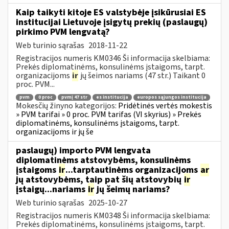
Kaip taikyti kitoje ES valstybėje įsikūrusiai ES
institucijai Lietuvoje įsigytų prekių (paslaugų)
pirkimo PVM lengvatą?
Web turinio sąrašas
2018-11-22
Registracijos numeris KM0346 Ši informacija skelbiama:
Prekės diplomatinėms, konsulinėms įstaigoms, tarpt.
organizacijoms
ir
jų šeimos nariams (47 str.) Taikant 0
proc. PVM...
pvm
0 proc
pvmį 47 str
es institucija
europos sąjungos institucija
Mokesčių žinyno kategorijos:
Pridėtinės vertės mokestis
» PVM tarifai » 0 proc. PVM tarifas (VI skyrius) » Prekės
diplomatinėms, konsulinėms įstaigoms, tarpt.
organizacijoms ir jų še
paslaugų) importo PVM lengvata
diplomatinėms atstovybėms, konsulinėms
įstaigoms
ir
...tarptautinėms organizacijoms
ar
jų atstovybėms, taip pat šių atstovybių
ir
įstaigų...nariams
ir
jų šeimų nariams?
Web turinio sąrašas
2025-10-27
Registracijos numeris KM0348 Ši informacija skelbiama:
Prekės diplomatinėms, konsulinėms įstaigoms, tarpt.