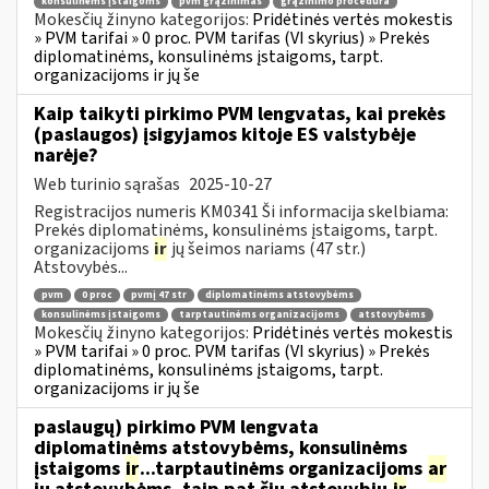
konsulinėms įstaigoms
pvm grąžinimas
grąžinimo procedūra
Mokesčių žinyno kategorijos:
Pridėtinės vertės mokestis
» PVM tarifai » 0 proc. PVM tarifas (VI skyrius) » Prekės
diplomatinėms, konsulinėms įstaigoms, tarpt.
organizacijoms ir jų še
Kaip taikyti pirkimo PVM lengvatas, kai prekės
(paslaugos) įsigyjamos kitoje ES valstybėje
narėje?
Web turinio sąrašas
2025-10-27
Registracijos numeris KM0341 Ši informacija skelbiama:
Prekės diplomatinėms, konsulinėms įstaigoms, tarpt.
organizacijoms
ir
jų šeimos nariams (47 str.)
Atstovybės...
pvm
0 proc
pvmį 47 str
diplomatinėms atstovybėms
konsulinėms įstaigoms
tarptautinėms organizacijoms
atstovybėms
Mokesčių žinyno kategorijos:
Pridėtinės vertės mokestis
» PVM tarifai » 0 proc. PVM tarifas (VI skyrius) » Prekės
diplomatinėms, konsulinėms įstaigoms, tarpt.
organizacijoms ir jų še
paslaugų) pirkimo PVM lengvata
diplomatinėms atstovybėms, konsulinėms
įstaigoms
ir
...tarptautinėms organizacijoms
ar