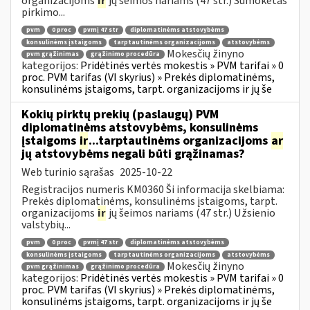
organizacijoms
ir
jų šeimos nariams (47 str.) Sumokėtas
pirkimo...
pvm
0 proc
pvmį 47 str
diplomatinėms atstovybėms
konsulinėms įstaigoms
tarptautinėms organizacijoms
atstovybėms
Mokesčių žinyno
pvm grąžinimas
grąžinimo procedūra
kategorijos:
Pridėtinės vertės mokestis » PVM tarifai » 0
proc. PVM tarifas (VI skyrius) » Prekės diplomatinėms,
konsulinėms įstaigoms, tarpt. organizacijoms ir jų še
Kokių pirktų prekių (paslaugų) PVM
diplomatinėms atstovybėms, konsulinėms
įstaigoms
ir
...tarptautinėms organizacijoms
ar
jų atstovybėms negali būti grąžinamas?
Web turinio sąrašas
2025-10-22
Registracijos numeris KM0360 Ši informacija skelbiama:
Prekės diplomatinėms, konsulinėms įstaigoms, tarpt.
organizacijoms
ir
jų šeimos nariams (47 str.) Užsienio
valstybių...
pvm
0 proc
pvmį 47 str
diplomatinėms atstovybėms
konsulinėms įstaigoms
tarptautinėms organizacijoms
atstovybėms
Mokesčių žinyno
pvm grąžinimas
grąžinimo procedūra
kategorijos:
Pridėtinės vertės mokestis » PVM tarifai » 0
proc. PVM tarifas (VI skyrius) » Prekės diplomatinėms,
konsulinėms įstaigoms, tarpt. organizacijoms ir jų še