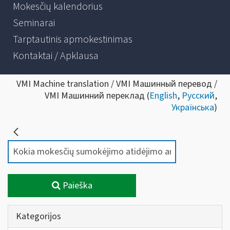
Mokesčių kalendorius
Seminarai
Tarptautinis apmokestinimas
Kontaktai / Apklausa
VMI Machine translation / VMI Машинный перевод /
VMI Машинний переклад (
English
,
Русский
,
Українська
)
Paieška
Kategorijos