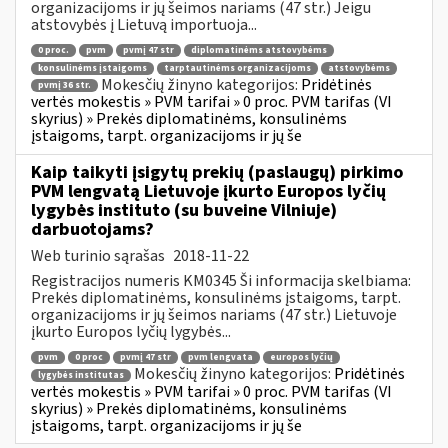
organizacijoms ir jų šeimos nariams (47 str.) Jeigu
atstovybės į Lietuvą importuoja...
0 proc.
pvm
pvmį 47 str
diplomatinėms atstovybėms
konsulinėms įstaigoms
tarptautinėms organizacijoms
atstovybėms
Mokesčių žinyno kategorijos:
Pridėtinės
pvmį 36 str.
vertės mokestis » PVM tarifai » 0 proc. PVM tarifas (VI
skyrius) » Prekės diplomatinėms, konsulinėms
įstaigoms, tarpt. organizacijoms ir jų še
Kaip taikyti įsigytų prekių (paslaugų) pirkimo
PVM lengvatą Lietuvoje įkurto Europos lyčių
lygybės instituto (su buveine Vilniuje)
darbuotojams?
Web turinio sąrašas
2018-11-22
Registracijos numeris KM0345 Ši informacija skelbiama:
Prekės diplomatinėms, konsulinėms įstaigoms, tarpt.
organizacijoms ir jų šeimos nariams (47 str.) Lietuvoje
įkurto Europos lyčių lygybės...
pvm
0 proc
pvmį 47 str
pvm lengvata
europos lyčių
Mokesčių žinyno kategorijos:
Pridėtinės
lygybės institutas
vertės mokestis » PVM tarifai » 0 proc. PVM tarifas (VI
skyrius) » Prekės diplomatinėms, konsulinėms
įstaigoms, tarpt. organizacijoms ir jų še