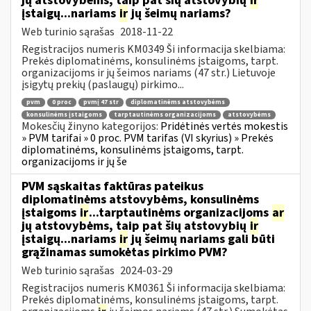
jų atstovybėms, taip pat šių atstovybių
ir
įstaigų...nariams
ir
jų šeimų nariams?
Web turinio sąrašas
2018-11-22
Registracijos numeris KM0349 Ši informacija skelbiama:
Prekės diplomatinėms, konsulinėms įstaigoms, tarpt.
organizacijoms ir jų šeimos nariams (47 str.) Lietuvoje
įsigytų prekių (paslaugų) pirkimo...
pvm
0 proc
pvmį 47 str
diplomatinėms atstovybėms
konsulinėms įstaigoms
tarptautinėms organizacijoms
atstovybėms
Mokesčių žinyno kategorijos:
Pridėtinės vertės mokestis
» PVM tarifai » 0 proc. PVM tarifas (VI skyrius) » Prekės
diplomatinėms, konsulinėms įstaigoms, tarpt.
organizacijoms ir jų še
PVM sąskaitas faktūras pateikus
diplomatinėms atstovybėms, konsulinėms
įstaigoms
ir
...tarptautinėms organizacijoms
ar
jų atstovybėms, taip pat šių atstovybių
ir
įstaigų...nariams
ir
jų šeimų nariams gali būti
grąžinamas sumokėtas pirkimo PVM?
Web turinio sąrašas
2024-03-29
Registracijos numeris KM0361 Ši informacija skelbiama:
Prekės diplomatinėms, konsulinėms įstaigoms, tarpt.