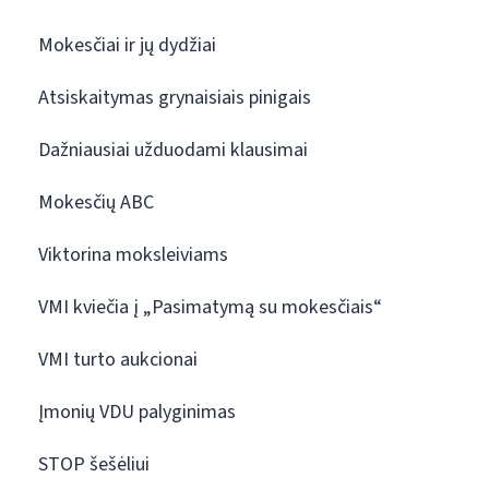
Mokesčiai ir jų dydžiai
Atsiskaitymas grynaisiais pinigais
Dažniausiai užduodami klausimai
Mokesčių ABC
Viktorina moksleiviams
VMI kviečia į „Pasimatymą su mokesčiais“
VMI turto aukcionai
Įmonių VDU palyginimas
STOP šešėliui