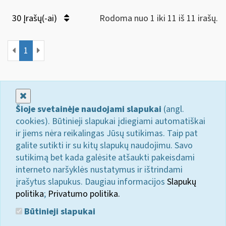
30 Įrašų(-ai)
Rodoma nuo 1 iki 11 iš 11 irašų.
1
Uždaryti
Šioje svetainėje naudojami slapukai
(angl.
cookies). Būtinieji slapukai įdiegiami automatiškai
ir jiems nėra reikalingas Jūsų sutikimas. Taip pat
galite sutikti ir su kitų slapukų naudojimu. Savo
sutikimą bet kada galėsite atšaukti pakeisdami
interneto naršyklės nustatymus ir ištrindami
įrašytus slapukus. Daugiau informacijos
Slapukų
politika
;
Privatumo politika.
Būtinieji slapukai