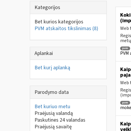
Kategorijos
Koki
(imp
Bet kurios kategorijos
PVM atskaitos tikslinimas
(8)
Web t
Regis
metų 
pvm
Aplankai
PVM a
Bet kurį aplanką
Kaip
paja
Web t
Regis
Parodymo data
(impo
pvm
Bet kuriuo metu
mokes
Praėjusią valandą
Paskutines 24 valandas
Kaip
Praėjusią savaitę
veik