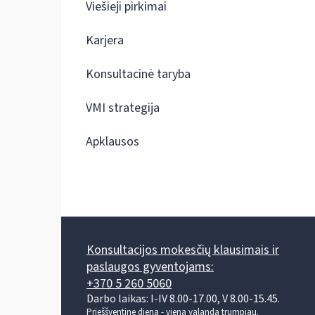
Viešieji pirkimai
Karjera
Konsultacinė taryba
VMI strategija
Apklausos
Konsultacijos mokesčių klausimais ir
paslaugos gyventojams:
+370 5 260 5060
Darbo laikas: I-IV 8.00-17.00, V 8.00-15.45.
Prieššventinę dieną - viena valanda trumpiau.