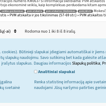
tracijos numeris KM0637 Ši informacija skelbiama: PVM atskait
tojo ekonominė veikla, kaip kompleksas perduodama kitam apmo
Mokesči
veiklos perdavimas
pvm atskaita
pvm atskaitos tikslinimas
pvmį 68 str
tis » PVM atskaita ir jos tikslinimas (57-69 str.) » PVM atskaitos t
šų(-ai)
Rodoma nuo 1 iki 8 iš 8 irašų.
. cookies). Būtinieji slapukai įdiegiami automatiškai ir jiems
u kitų slapukų naudojimu. Savo sutikimą bet kada galėsite atš
i įrašytus slapukus. Daugiau informacijos
Slapukų politika
;
Pr
Analitiniai slapukai
įgalina
Renka statistinę informaciją apie svetai
ukų svetainė
naudojami Jūsų naršymo patirties gerini