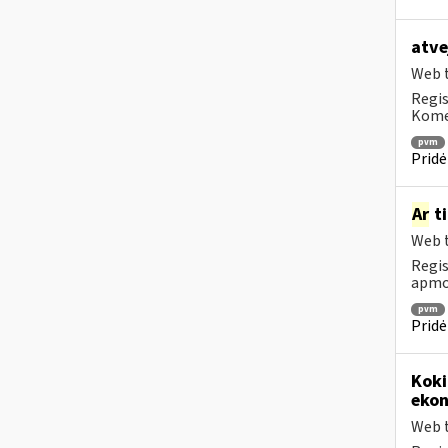
atve
Web t
Regis
Komen
pvm
Pridė
Ar
ti
Web t
Regis
apmok
pvm
Pridė
Koki
ekon
Web t