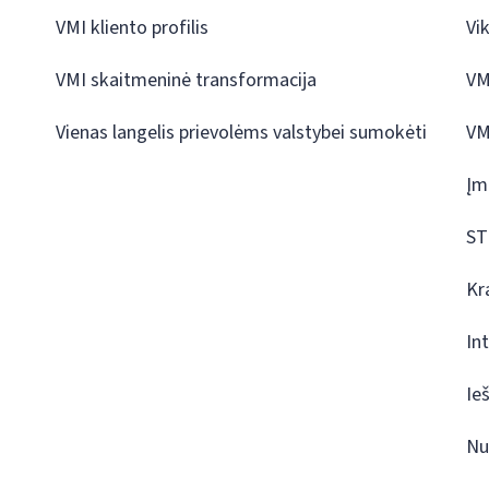
VMI kliento profilis
Vi
VMI skaitmeninė transformacija
VM
Vienas langelis prievolėms valstybei sumokėti
VM
Įm
ST
Kr
In
Ie
Nu