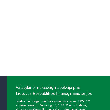
Valstybinė mokesčių inspekcija prie
Lietuvos Respublikos finansų ministerijos
Biudžetinė įstaiga. Juridinio asmens kodas — 188659752,
adresas: Vasario 16-osios g. 14, 01107 Vilnius, Lietuva,
el.paštas:
vmi@vmi.lt
, E. pristatymo dėžutės adresas