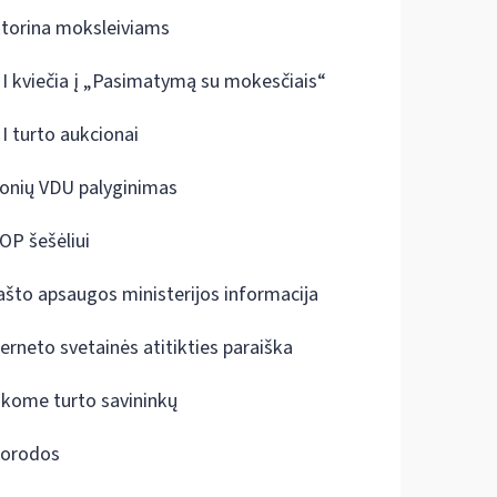
ktorina moksleiviams
I kviečia į „Pasimatymą su mokesčiais“
I turto aukcionai
onių VDU palyginimas
OP šešėliui
ašto apsaugos ministerijos informacija
terneto svetainės atitikties paraiška
škome turto savininkų
orodos