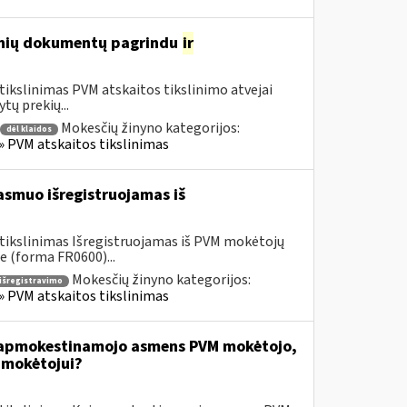
tinių dokumentų pagrindu
ir
tikslinimas PVM atskaitos tikslinimo atvejai
tų prekių...
Mokesčių žinyno kategorijos:
dėl klaidos
 » PVM atskaitos tikslinimas
smuo išregistruojamas iš
 tikslinimas Išregistruojamas iš PVM mokėtojų
 (forma FR0600)...
Mokesčių žinyno kategorijos:
 išregistravimo
 » PVM atskaitos tikslinimas
ai apmokestinamojo asmens PVM mokėtojo,
 mokėtojui?