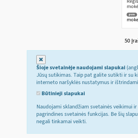
Regis
mokė
pvm
mokes
50 Įra
Uždaryti
Šioje svetainėje naudojami slapukai
(angl
Jūsų sutikimas. Taip pat galite sutikti ir s
interneto naršyklės nustatymus ir ištrindam
Būtinieji slapukai
Naudojami sklandžiam svetainės veikimui ir 
pagrindines svetainės funkcijas. Be šių slap
negali tinkamai veikti.