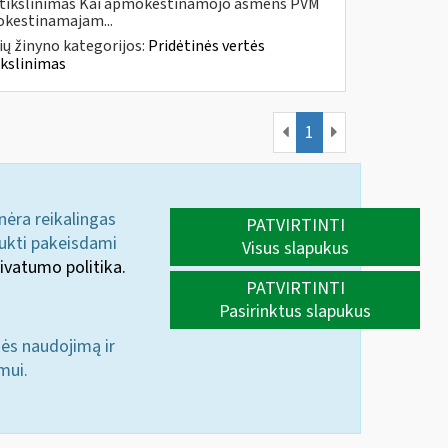
os tikslinimas Kai apmokestinamojo asmens PVM
kestinamajam...
ų žinyno kategorijos:
Pridėtinės vertės
ikslinimas
1
 nėra reikalingas
PATVIRTINTI
aukti pakeisdami
Visus slapukus
ivatumo politika.
PATVIRTINTI
Pasirinktus slapukus
nės naudojimą ir
mui.