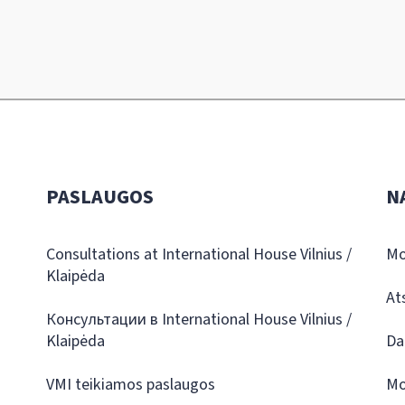
PASLAUGOS
N
Consultations at International House Vilnius /
Mo
Klaipėda
At
Консультации в International House Vilnius /
Klaipėda
Da
VMI teikiamos paslaugos
Mo