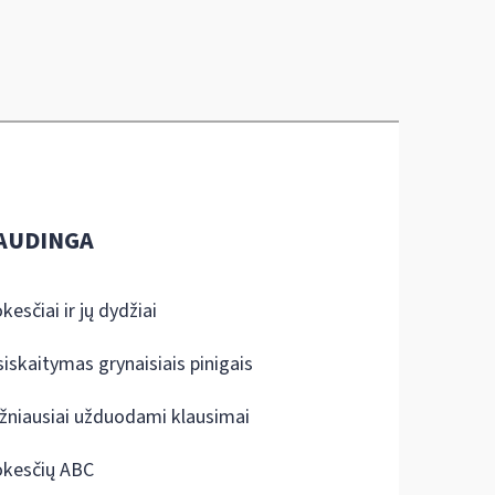
AUDINGA
kesčiai ir jų dydžiai
siskaitymas grynaisiais pinigais
žniausiai užduodami klausimai
kesčių ABC