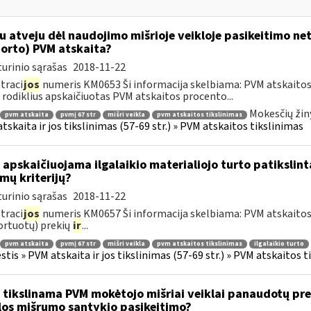
u atveju dėl naudojimo mišrioje veikloje pasikeitimo ne
orto) PVM atskaita?
urinio sąrašas
2018-11-22
traci
jos
numeris KM0653 Ši informacija skelbiama: PVM atskaitos 
rodiklius apskaičiuotas PVM atskaitos procento...
Mokesčių žin
pvm atskaita
pvmį 67 str
mišri veikla
pvm atskaitos tikslinimas
tskaita ir jos tikslinimas (57-69 str.) » PVM atskaitos tikslinimas
 apskaičiuojama ilgalaikio materialiojo turto patikslin
mų kriterijų?
urinio sąrašas
2018-11-22
traci
jos
numeris KM0657 Ši informacija skelbiama: PVM atskaitos ti
rtuotų) prekių
ir
...
pvm atskaita
pvmį 67 str
mišri veikla
pvm atskaitos tikslinimas
ilgalaikio turto
tis » PVM atskaita ir jos tikslinimas (57-69 str.) » PVM atskaitos t
 tikslinama PVM mokėtojo mišriai veiklai panaudotų pre
los mišrumo santykio pasikeitimo?