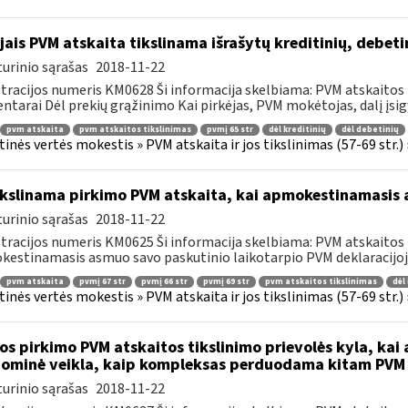
jais PVM atskaita tikslinama išrašytų kreditinių, debe
urinio sąrašas
2018-11-22
tracijos numeris KM0628 Ši informacija skelbiama: PVM atskaitos 
tarai Dėl prekių grąžinimo Kai pirkėjas, PVM mokėtojas, dalį įsigy
pvm atskaita
pvm atskaitos tikslinimas
pvmį 65 str
dėl kreditinių
dėl debetinių
tinės vertės mokestis » PVM atskaita ir jos tikslinimas (57-69 str.)
kslinama pirkimo PVM atskaita, kai apmokestinamasis a
urinio sąrašas
2018-11-22
tracijos numeris KM0625 Ši informacija skelbiama: PVM atskaitos
estinamasis asmuo savo paskutinio laikotarpio PVM deklaracijoje
pvm atskaita
pvmį 67 str
pvmį 66 str
pvmį 69 str
pvm atskaitos tikslinimas
dėl
tinės vertės mokestis » PVM atskaita ir jos tikslinimas (57-69 str.)
os pirkimo PVM atskaitos tikslinimo prievolės kyla, k
ominė veikla, kaip kompleksas perduodama kitam PVM
urinio sąrašas
2018-11-22