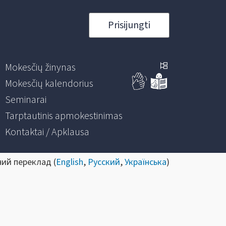
Prisijungti
Mokesčių žinynas
Mokesčių kalendorius
Seminarai
Tarptautinis apmokestinimas
Kontaktai / Apklausa
ний переклад (
English
,
Русский
,
Українська
)