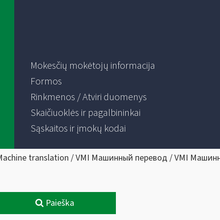
Mokesčių mokėtojų informacija
Formos
Rinkmenos / Atviri duomenys
Skaičiuoklės ir pagalbininkai
Sąskaitos ir įmokų kodai
Machine translation / VMI Машинный перевод / VMI Машин
Paieška