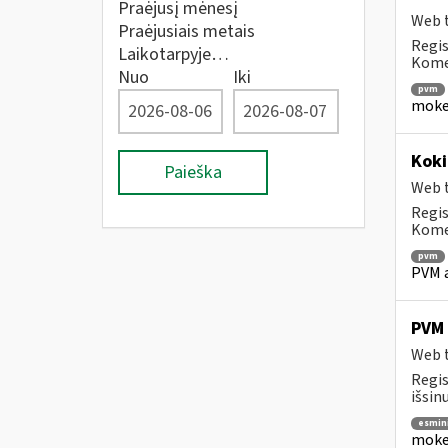
Praėjusį mėnesį
Web t
Praėjusiais metais
Regis
Laikotarpyje…
Komen
Nuo
Iki
pvm
mokes
Koki
Paieška
Web t
Regis
Komen
pvm
PVM a
PVM 
Web t
Regis
išsin
esmin
mokes