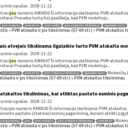
urinio sąrašas
2018-11-22
traci
jos
numeris KM0650 Ši informacija skelbiama: PVM atskaitos 
tarai Praradus turtą Kai paaiškėja, kad PVM mokėtojo...
pvm atskaita
pvmį 67 str
mišri veikla
pvm atskaitos tikslinimas
ilgalaikio turto
tis » PVM atskaita ir jos tikslinimas (57-69 str.) » PVM atskaitos t
ais atvejais tikslinama ilgalaikio turto PVM atskaita mo
urinio sąrašas
2018-11-22
traci
jos
numeris KM0647 Ši informacija skelbiama: PVM atskaitos 
tarai Praradus turtą Kai paaiškėja, kad PVM mokėtojo...
Mokesčių ž
pvm atskaita
pvmį 67 str
pvm atskaitos tikslinimas
ilgalaikio turto
tskaita ir jos tikslinimas (57-69 str.) » PVM atskaitos tikslinimas
atskaitos tikslinimas, kai atliktas pastato esminis page
urinio sąrašas
2018-11-22
tracijos numeris KM0630 Ši informacija skelbiama: PVM atskaitos 
uomoto pastato (statinio) esminį pagerinimą, kuriam atlikti įsigytų
Mokesč
is pagerinimas
pvm
pvm atskaita
pvm atskaitos tikslinimas
pvmį 68 str
tis » PVM atskaita ir jos tikslinimas (57-69 str.) » PVM atskaitos t