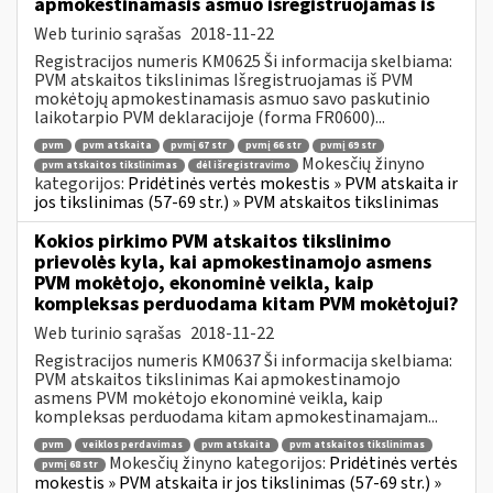
apmokestinamasis asmuo išregistruojamas iš
Web turinio sąrašas
2018-11-22
Registracijos numeris KM0625 Ši informacija skelbiama:
PVM atskaitos tikslinimas Išregistruojamas iš PVM
mokėtojų apmokestinamasis asmuo savo paskutinio
laikotarpio PVM deklaracijoje (forma FR0600)...
pvm
pvm atskaita
pvmį 67 str
pvmį 66 str
pvmį 69 str
Mokesčių žinyno
pvm atskaitos tikslinimas
dėl išregistravimo
kategorijos:
Pridėtinės vertės mokestis » PVM atskaita ir
jos tikslinimas (57-69 str.) » PVM atskaitos tikslinimas
Kokios pirkimo PVM atskaitos tikslinimo
prievolės kyla, kai apmokestinamojo asmens
PVM mokėtojo, ekonominė veikla, kaip
kompleksas perduodama kitam PVM mokėtojui?
Web turinio sąrašas
2018-11-22
Registracijos numeris KM0637 Ši informacija skelbiama:
PVM atskaitos tikslinimas Kai apmokestinamojo
asmens PVM mokėtojo ekonominė veikla, kaip
kompleksas perduodama kitam apmokestinamajam...
pvm
veiklos perdavimas
pvm atskaita
pvm atskaitos tikslinimas
Mokesčių žinyno kategorijos:
Pridėtinės vertės
pvmį 68 str
mokestis » PVM atskaita ir jos tikslinimas (57-69 str.) »