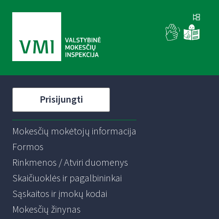
Prisijungti
Mokesčių mokėtojų informacija
Formos
Rinkmenos / Atviri duomenys
Skaičiuoklės ir pagalbininkai
Sąskaitos ir įmokų kodai
Mokesčių žinynas