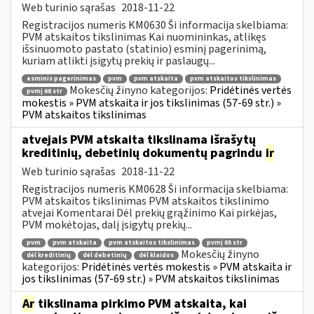
Web turinio sąrašas
2018-11-22
Registracijos numeris KM0630 Ši informacija skelbiama:
PVM atskaitos tikslinimas Kai nuomininkas, atlikęs
išsinuomoto pastato (statinio) esminį pagerinimą,
kuriam atlikti įsigytų prekių ir paslaugų...
esminis pagerinimas
pvm
pvm atskaita
pvm atskaitos tikslinimas
Mokesčių žinyno kategorijos:
Pridėtinės vertės
pvmį 68 str
mokestis » PVM atskaita ir jos tikslinimas (57-69 str.) »
PVM atskaitos tikslinimas
atvejais PVM atskaita tikslinama išrašytų
kreditinių, debetinių dokumentų pagrindu
ir
Web turinio sąrašas
2018-11-22
Registracijos numeris KM0628 Ši informacija skelbiama:
PVM atskaitos tikslinimas PVM atskaitos tikslinimo
atvejai Komentarai Dėl prekių grąžinimo Kai pirkėjas,
PVM mokėtojas, dalį įsigytų prekių...
pvm
pvm atskaita
pvm atskaitos tikslinimas
pvmį 65 str
Mokesčių žinyno
dėl kreditinių
dėl debetinių
dėl klaidos
kategorijos:
Pridėtinės vertės mokestis » PVM atskaita ir
jos tikslinimas (57-69 str.) » PVM atskaitos tikslinimas
Ar
tikslinama pirkimo PVM atskaita, kai