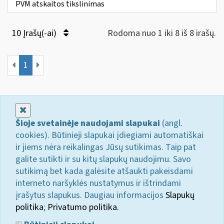
PVM atskaitos tikslinimas
10 Įrašų(-ai)
Rodoma nuo 1 iki 8 iš 8 irašų.
1
Uždaryti
Šioje svetainėje naudojami slapukai
(angl.
cookies). Būtinieji slapukai įdiegiami automatiškai
ir jiems nėra reikalingas Jūsų sutikimas. Taip pat
galite sutikti ir su kitų slapukų naudojimu. Savo
sutikimą bet kada galėsite atšaukti pakeisdami
interneto naršyklės nustatymus ir ištrindami
įrašytus slapukus. Daugiau informacijos
Slapukų
politika
;
Privatumo politika.