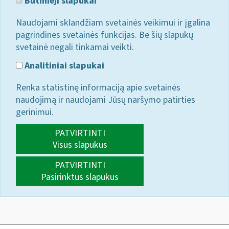
Būtinieji slapukai
Naudojami sklandžiam svetainės veikimui ir įgalina
pagrindines svetainės funkcijas. Be šių slapukų
svetainė negali tinkamai veikti.
Analitiniai slapukai
Renka statistinę informaciją apie svetainės
naudojimą ir naudojami Jūsų naršymo patirties
gerinimui.
PATVIRTINTI
Visus slapukus
PATVIRTINTI
Pasirinktus slapukus