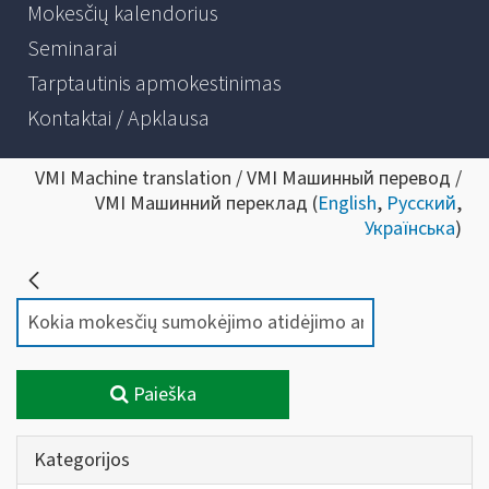
Mokesčių kalendorius
Seminarai
Tarptautinis apmokestinimas
Kontaktai / Apklausa
VMI Machine translation / VMI Машинный перевод /
VMI Машинний переклад (
English
,
Русский
,
Українська
)
Paieška
Kategorijos