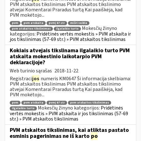
PVM atskaitos tikslinimas PVM atskaitos tikslinimo
atvejai Komentarai Praradus turtą Kai paaiškėja, kad
PVM mokėtojo...
pvm
pvm atskaita
pvmį 67 str
mišri veikla
Mokesčių žinyno
pvm atskaitos tikslinimas
ilgalaikio turto
kategorijos:
Pridėtinės vertės mokestis » PVM atskaita ir
jos tikslinimas (57-69 str.) » PVM atskaitos tikslinimas
Kokiais atvejais tikslinama ilgalaikio turto PVM
atskaita mokestinio laikotarpio PVM
deklaracijoje?
Web turinio sąrašas
2018-11-22
Registraci
jos
numeris KM0647 Ši informacija skelbiama:
PVM atskaitos tikslinimas PVM atskaitos tikslinimo
atvejai Komentarai Praradus turtą Kai paaiškėja, kad
PVM mokėtojo...
pvm
pvm atskaita
pvmį 67 str
pvm atskaitos tikslinimas
Mokesčių žinyno kategorijos:
Pridėtinės
ilgalaikio turto
vertės mokestis » PVM atskaita ir jos tikslinimas (57-69
str.) » PVM atskaitos tikslinimas
PVM atskaitos tikslinimas, kai atliktas pastato
esminis pagerinimas ne iš karto
po