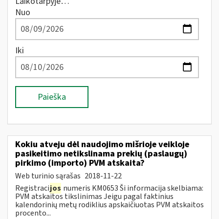
Laikotarpyje…
Nuo
Iki
Paieška
Kokiu atveju dėl naudojimo mišrioje veikloje
pasikeitimo netikslinama prekių (paslaugų)
pirkimo (importo) PVM atskaita?
Web turinio sąrašas
2018-11-22
Registraci
jos
numeris KM0653 Ši informacija skelbiama:
PVM atskaitos tikslinimas Jeigu pagal faktinius
kalendorinių metų rodiklius apskaičiuotas PVM atskaitos
procento...