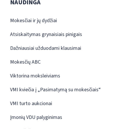
NAUDINGA
Mokesčiai ir jų dydžiai
Atsiskaitymas grynaisiais pinigais
Dažniausiai užduodami klausimai
Mokesčių ABC
Viktorina moksleiviams
VMI kviečia į „Pasimatymą su mokesčiais“
VMI turto aukcionai
Įmonių VDU palyginimas