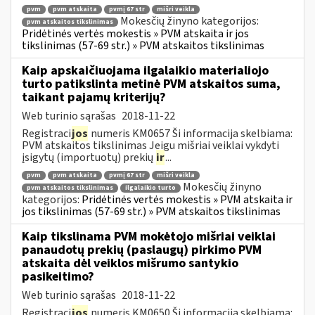
pvm
pvm atskaita
pvmį 67 str
mišri veikla
Mokesčių žinyno kategorijos:
pvm atskaitos tikslinimas
Pridėtinės vertės mokestis » PVM atskaita ir jos
tikslinimas (57-69 str.) » PVM atskaitos tikslinimas
Kaip apskaičiuojama ilgalaikio materialiojo
turto patikslinta metinė PVM atskaitos suma,
taikant pajamų kriterijų?
Web turinio sąrašas
2018-11-22
Registraci
jos
numeris KM0657 Ši informacija skelbiama:
PVM atskaitos tikslinimas Jeigu mišriai veiklai vykdyti
įsigytų (importuotų) prekių
ir
...
pvm
pvm atskaita
pvmį 67 str
mišri veikla
Mokesčių žinyno
pvm atskaitos tikslinimas
ilgalaikio turto
kategorijos:
Pridėtinės vertės mokestis » PVM atskaita ir
jos tikslinimas (57-69 str.) » PVM atskaitos tikslinimas
Kaip tikslinama PVM mokėtojo mišriai veiklai
panaudotų prekių (paslaugų) pirkimo PVM
atskaita dėl veiklos mišrumo santykio
pasikeitimo?
Web turinio sąrašas
2018-11-22
Registraci
jos
numeris KM0650 Ši informacija skelbiama: