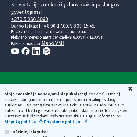
Konsultacijos mokesčių klausimais ir paslaugos
gyventojams:
+370 5 260 5060
Darbo laikas: I-IV 8.00-17.00, V 8.00-15.45.
Prieššventinę dieną - viena valanda trumpiau.
Kiekvieno mėnesio antrą penktadienį 8.00 val. - 12.00 val.
Mano VMI
Paklausimas per
Valstybinė mokesčių inspekcija prie Lietuvos
U
Respublikos finansų ministerijos
Šioje svetainėje naudojami slapukai
(angl. cookies). Būtinieji
slapukai įdiegiami automatiškai ir jiems nėra reikalingas Jūsų
Biudžetinė įstaiga. Juridinio asmens kodas — 188659752,
sutikimas. Taip pat galite sutikti ir su kitų slapukų naudojimu. Savo
adresas: Vasario 16-osios g. 14, 01107 Vilnius, Lietuva, el.paštas:
sutikimą bet kada galėsite atšaukti pakeisdami interneto naršyklės
vmi@vmi.lt
, E. pristatymo dėžutės adresas 188659752
nustatymus ir ištrindami įrašytus slapukus. Daugiau informacijos
Duomenys apie Valstybinę mokesčių inspekciją prie Lietuvos
Slapukų politika
;
Privatumo politika.
Respublikos finansų ministerijos kaupiami ir saugomi Juridinių
asmenų registre
Būtinieji slapukai