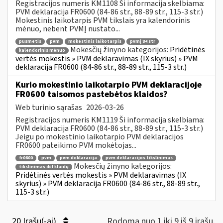
Registracijos numeris KM1108 Ši informacija skelbiama:
PVM deklaracija FR0600 (84-86 str., 88-89 str., 115-3 str.)
Mokestinis laikotarpis PVM tikslais yra kalendorinis
mėnuo, nebent PVMĮ nustato...
pusmetis
pvm
mokestinis laikotarpis
pvmį 84 str
Mokesčių žinyno kategorijos:
Pridėtinės
kalendorinis mėnuo
vertės mokestis » PVM deklaravimas (IX skyrius) » PVM
deklaracija FR0600 (84-86 str., 88-89 str., 115-3 str.)
Kurio mokestinio laikotarpio PVM deklaracijoje
FR0600 taisomos pastebėtos klaidos?
Web turinio sąrašas
2026-03-26
Registracijos numeris KM1119 Ši informacija skelbiama:
PVM deklaracija FR0600 (84-86 str., 88-89 str., 115-3 str.)
Jeigu po mokestinio laikotarpio PVM deklaracijos
FR0600 pateikimo PVM mokėtojas...
fr0600
pvm
pvm deklaracija
pvm deklaracijos tikslinimas
Mokesčių žinyno kategorijos:
tikslinimas dėl klaidų
Pridėtinės vertės mokestis » PVM deklaravimas (IX
skyrius) » PVM deklaracija FR0600 (84-86 str., 88-89 str.,
115-3 str.)
20 Įrašų(-ai)
Rodoma nuo 1 iki 9 iš 9 irašų.