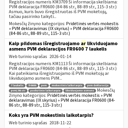
Registracijos numeris KM3709 Ši informacija skelbiama:
PVM deklaracija FR0600 (84-86 str., 88-89 str., 115-3 str.)
Asmuo, kuris buvo išregistruotas iš PVM mokėtojų,
tačiau pasirinko taikyti...
Mokesčių žinyno kategorijos:
Pridėtinės vertės mokestis
» PVM deklaravimas (IX skyrius) » PVM deklaracija FR0600
(84-86 str., 88-89 str., 115-3 str.)
Kaip pildomas išregistruojamo
ar
likviduojamo
asmens PVM deklaracijos FR0600 7 laukelis
Web turinio sąrašas
2026-01-14
Registracijos numeris KM1113 Ši informacija skelbiama:
PVM deklaracija FR0600 (84-86 str., 88-89 str., 115-3 str.)
Kai pateikiama išregistruojamo iš PVM mokėtojų ar
likviduojamo asmens PVM...
7 laukelis
fr0600
pvm
mokestinis laikotarpis
pvm deklaracija
Mokesčių
pvmį 86 str
paskutinio laikotarpio
likviduojamo asmens
žinyno kategorijos:
Pridėtinės vertės mokestis » PVM
deklaravimas (IX skyrius) » PVM deklaracija FR0600 (84-
86 str., 88-89 str., 115-3 str.)
Koks yra PVM mokestinis laikotarpis?
Web turinio sąrašas
2018-11-22