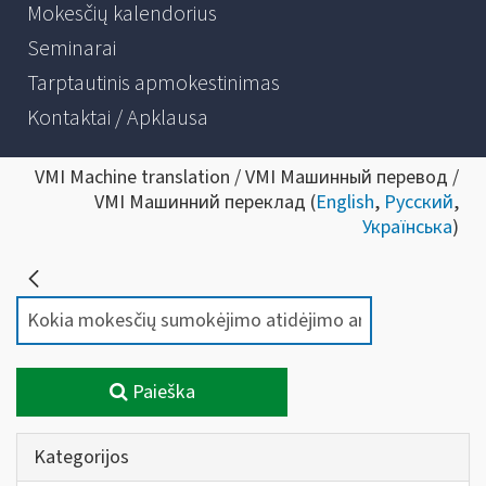
Mokesčių kalendorius
Seminarai
Tarptautinis apmokestinimas
Kontaktai / Apklausa
VMI Machine translation / VMI Машинный перевод /
VMI Машинний переклад (
English
,
Русский
,
Українська
)
Paieška
Kategorijos