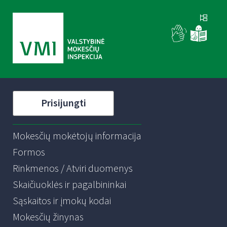
Prisijungti
Mokesčių mokėtojų informacija
Formos
Rinkmenos / Atviri duomenys
Skaičiuoklės ir pagalbininkai
Sąskaitos ir įmokų kodai
Mokesčių žinynas