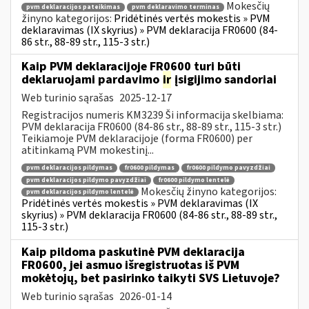
Mokesčių
pvm deklaracijos pateikimas
pvm deklaravimo terminas
žinyno kategorijos:
Pridėtinės vertės mokestis » PVM
deklaravimas (IX skyrius) » PVM deklaracija FR0600 (84-
86 str., 88-89 str., 115-3 str.)
Kaip PVM deklaracijoje FR0600 turi būti
deklaruojami pardavimo
ir
įsigijimo sandoriai
Web turinio sąrašas
2025-12-17
Registracijos numeris KM3239 Ši informacija skelbiama:
PVM deklaracija FR0600 (84-86 str., 88-89 str., 115-3 str.)
Teikiamoje PVM deklaracijoje (forma FR0600) per
atitinkamą PVM mokestinį...
pvm deklaracijos pildymas
fr0600 pildymas
fr0600 pildymo pavyzdžiai
pvm deklaracijos pildymo pavyzdžiai
fr0600 pildymo lentelė
Mokesčių žinyno kategorijos:
pvm deklaracijos pildymo lentelė
Pridėtinės vertės mokestis » PVM deklaravimas (IX
skyrius) » PVM deklaracija FR0600 (84-86 str., 88-89 str.,
115-3 str.)
Kaip pildoma paskutinė PVM deklaracija
FR0600, jei asmuo išregistruotas iš PVM
mokėtojų, bet pasirinko taikyti SVS Lietuvoje?
Web turinio sąrašas
2026-01-14