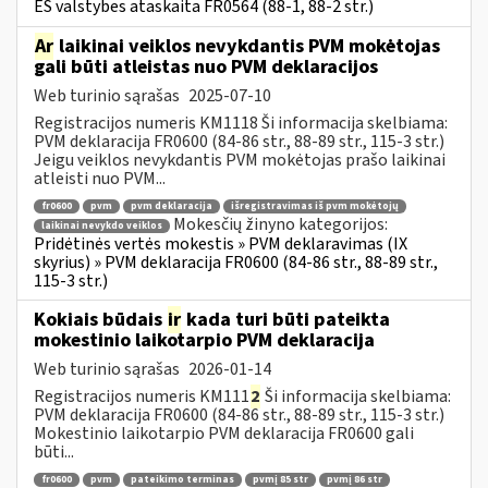
ES valstybes ataskaita FR0564 (88-1, 88-2 str.)
Ar
laikinai veiklos nevykdantis PVM mokėtojas
gali būti atleistas nuo PVM deklaracijos
Web turinio sąrašas
2025-07-10
Registracijos numeris KM1118 Ši informacija skelbiama:
PVM deklaracija FR0600 (84-86 str., 88-89 str., 115-3 str.)
Jeigu veiklos nevykdantis PVM mokėtojas prašo laikinai
atleisti nuo PVM...
fr0600
pvm
pvm deklaracija
išregistravimas iš pvm mokėtojų
Mokesčių žinyno kategorijos:
laikinai nevykdo veiklos
Pridėtinės vertės mokestis » PVM deklaravimas (IX
skyrius) » PVM deklaracija FR0600 (84-86 str., 88-89 str.,
115-3 str.)
Kokiais būdais
ir
kada turi būti pateikta
mokestinio laikotarpio PVM deklaracija
Web turinio sąrašas
2026-01-14
Registracijos numeris KM111
2
Ši informacija skelbiama:
PVM deklaracija FR0600 (84-86 str., 88-89 str., 115-3 str.)
Mokestinio laikotarpio PVM deklaracija FR0600 gali
būti...
fr0600
pvm
pateikimo terminas
pvmį 85 str
pvmį 86 str