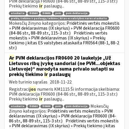
PVM deklaracija FR0600 (84-86 str., 88-89 str., 115-3 str.)
Prekių tiekimo
ir
paslaugų...
ataskaita
fr0564
fr0600
pvm
pvm deklaracija
prekių tiekimo ir paslaugų teikimo į kitas es valstybes nares ataskaita
Mokesčių žinyno kategorijos:
Pridėtinės vertės mokestis
» PVM deklaravimas (IX skyrius) » PVM deklaracija FR0600
(84-86 str., 88-89 str., 115-3 str.)
Pridėtinės vertės
mokestis » PVM deklaravimas (IX skyrius) » Prekių
tiekimo į kitas ES valstybes ataskaita FR0564 (88-1, 88-2
str.)
Ar
PVM deklaracijos FR0600 20 laukelyje „Už
Lietuvos ribų įvykę sandoriai (ne PVM...objektas
Lietuvoje)“ nurodyta suma privalo sutapti su
prekių tiekimo
ir
paslaugų
Web turinio sąrašas
2018-11-22
Registraci
jos
numeris KM1115 Ši informacija skelbiama:
PVM deklaracija FR0600 (84-86 str., 88-89 str., 115-3 str.)
Prekių tiekimo
ir
paslaugų...
Mokesčių
ataskaita
fr0564
fr0600
pvm
pvm deklaracija
žinyno kategorijos:
Pridėtinės vertės mokestis » PVM
deklaravimas (IX skyrius) » PVM deklaracija FR0600 (84-
86 str., 88-89 str., 115-3 str.)
Pridėtinės vertės mokestis
» PVM deklaravimas (IX skyrius) » Prekių tiekimo į kitas