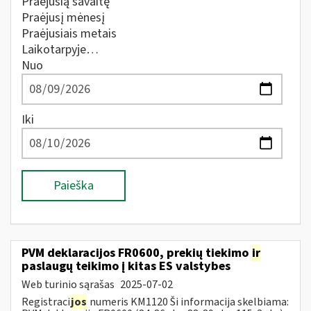
Praėjusią savaitę
Praėjusį mėnesį
Praėjusiais metais
Laikotarpyje…
Nuo
Iki
Paieška
PVM deklaracijos FR0600, prekių tiekimo
ir
paslaugų teikimo į kitas ES valstybes
Web turinio sąrašas
2025-07-02
Registraci
jos
numeris KM1120 Ši informacija skelbiama: