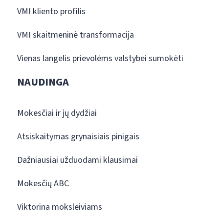
VMI kliento profilis
VMI skaitmeninė transformacija
Vienas langelis prievolėms valstybei sumokėti
NAUDINGA
Mokesčiai ir jų dydžiai
Atsiskaitymas grynaisiais pinigais
Dažniausiai užduodami klausimai
Mokesčių ABC
Viktorina moksleiviams