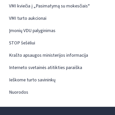
VMI kviečia į „Pasimatymą su mokesčiais“
VMI turto aukcionai
Įmonių VDU palyginimas
STOP šešėliui
Krašto apsaugos ministerijos informacija
Interneto svetainės atitikties paraiška
Ieškome turto savininkų
Nuorodos