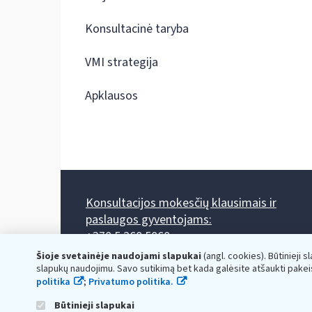
Konsultacinė taryba
VMI strategija
Apklausos
Konsultacijos mokesčių klausimais ir
paslaugos gyventojams:
+370 5 260 5060
Darbo laikas: I-IV 8.00-17.00, V 8.00-15.45.
Šioje svetainėje naudojami slapukai
(angl. cookies). Būtinieji s
Prieššventinę dieną - viena valanda trumpiau.
slapukų naudojimu. Savo sutikimą bet kada galėsite atšaukti pakei
Kiekvieno mėnesio antrą penktadienį 8.00 val. - 12.00 val.
politika
;
Privatumo politika.
Mano VMI
Paklausimas per
Būtinieji slapukai