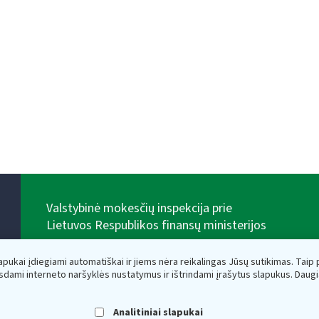
Valstybinė mokesčių inspekcija prie
Lietuvos Respublikos finansų ministerijos
Biudžetinė įstaiga. Juridinio asmens kodas — 188659752,
adresas: Vasario 16-osios g. 14, 01107 Vilnius, Lietuva,
lapukai įdiegiami automatiškai ir jiems nėra reikalingas Jūsų sutikimas. Taip pa
el.paštas:
vmi@vmi.lt
, E. pristatymo dėžutės adresas
sdami interneto naršyklės nustatymus ir ištrindami įrašytus slapukus. Daug
188659752
Duomenys apie Valstybinę mokesčių inspekciją prie
Lietuvos Respublikos finansų ministerijos kaupiami ir
Analitiniai slapukai
saugomi Juridinių asmenų registre