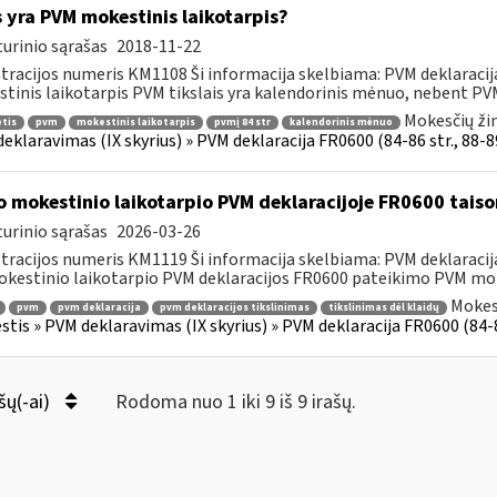
 yra PVM mokestinis laikotarpis?
urinio sąrašas
2018-11-22
tracijos numeris KM1108 Ši informacija skelbiama: PVM deklaracija F
tinis laikotarpis PVM tikslais yra kalendorinis mėnuo, nebent PVM
Mokesčių ži
tis
pvm
mokestinis laikotarpis
pvmį 84 str
kalendorinis mėnuo
eklaravimas (IX skyrius) » PVM deklaracija FR0600 (84-86 str., 88-89 
o mokestinio laikotarpio PVM deklaracijoje FR0600 tais
urinio sąrašas
2026-03-26
tracijos numeris KM1119 Ši informacija skelbiama: PVM deklaracija F
kestinio laikotarpio PVM deklaracijos FR0600 pateikimo PVM mok
Mokes
pvm
pvm deklaracija
pvm deklaracijos tikslinimas
tikslinimas dėl klaidų
tis » PVM deklaravimas (IX skyrius) » PVM deklaracija FR0600 (84-86 s
šų(-ai)
Rodoma nuo 1 iki 9 iš 9 irašų.