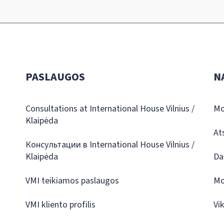
PASLAUGOS
N
Consultations at International House Vilnius /
Mo
Klaipėda
At
Консультации в International House Vilnius /
Klaipėda
Da
VMI teikiamos paslaugos
Mo
VMI kliento profilis
Vi