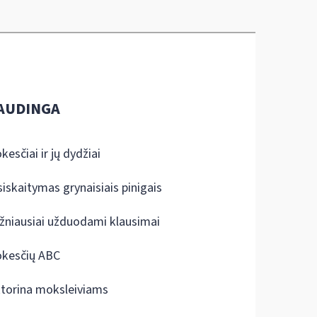
AUDINGA
kesčiai ir jų dydžiai
siskaitymas grynaisiais pinigais
žniausiai užduodami klausimai
kesčių ABC
ktorina moksleiviams