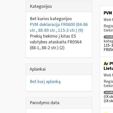
Kategorijos
PVM 
Bet kurios kategorijos
Web t
PVM deklaracija FR0600 (84-86
Regis
str., 88-89 str., 115-3 str.)
(9)
tiek
Prekių tiekimo į kitas ES
atask
kateg
valstybes ataskaita FR0564
115-3 
(88-1, 88-2 str.)
(2)
FR056
Ar
PV
Liet
Aplankai
Web t
Bet kurį aplanką
Regis
tiek
atask
(IX s
(IX s
Parodymo data