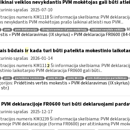
ikinai veiklos nevykdantis PVM mokėtojas gali būti atle
urinio sąrašas
2025-07-10
tracijos numeris KM1118 Ši informacija skelbiama: PVM deklaracija F
os nevykdantis PVM mokėtojas prašo laikinai atleisti nuo PVM...
M
pvm
pvm deklaracija
išregistravimas iš pvm mokėtojų
laikinai nevykdo veiklos
tis » PVM deklaravimas (IX skyrius) » PVM deklaracija FR0600 (84-86 s
ais būdais
ir
kada turi būti pateikta mokestinio laikota
urinio sąrašas
2026-01-14
tracijos numeris KM111
2
Ši informacija skelbiama: PVM deklaracija 
tinio laikotarpio PVM deklaracija FR0600 gali būti...
pvm
pateikimo terminas
pvmį 85 str
pvmį 86 str
pvm deklaracijos pateikimas
orijos:
Pridėtinės vertės mokestis » PVM deklaravimas (IX skyrius) »
str.)
 PVM deklaracijoje FR0600 turi būti deklaruojami pard
urinio sąrašas
2025-12-17
tracijos numeris KM3239 Ši informacija skelbiama: PVM deklaracija F
amoje PVM deklaracijoje (forma FR0600) per atitinkamą PVM mokes