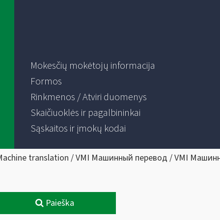
Mokesčių mokėtojų informacija
Formos
Rinkmenos / Atviri duomenys
Skaičiuoklės ir pagalbininkai
Sąskaitos ir įmokų kodai
Machine translation / VMI Машинный перевод / VMI Машин
Paieška