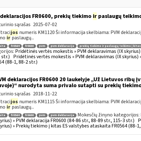
deklaracijos FR0600, prekių tiekimo
ir
paslaugų teikimo 
urinio sąrašas
2025-07-02
traci
jos
numeris KM1120 Ši informacija skelbiama: PVM deklaracija F
imo
ir
paslaugų...
aita
fr0564
fr0600
pvm
pvm deklaracija
prekių tiekimo ir paslaugų teikimo į kita
orijos:
Pridėtinės vertės mokestis » PVM deklaravimas (IX skyrius) »
str.)
Pridėtinės vertės mokestis » PVM deklaravimas (IX skyrius) »
4 (88-1, 88-2 str.)
M deklaracijos FR0600 20 laukelyje „Už Lietuvos ribų įv
uvoje)“ nurodyta suma privalo sutapti su prekių tiekim
urinio sąrašas
2018-11-22
traci
jos
numeris KM1115 Ši informacija skelbiama: PVM deklaracija F
imo
ir
paslaugų...
Mokesčių žinyno kategorijos:
aita
fr0564
fr0600
pvm
pvm deklaracija
kyrius) » PVM deklaracija FR0600 (84-86 str., 88-89 str., 115-3 str.)
P
kyrius) » Prekių tiekimo į kitas ES valstybes ataskaita FR0564 (88-1, 