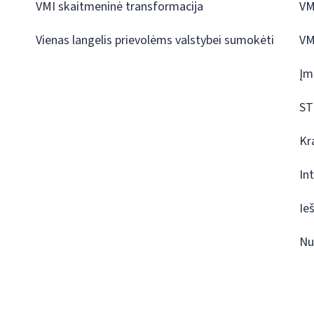
VMI skaitmeninė transformacija
VM
Vienas langelis prievolėms valstybei sumokėti
VM
Įm
ST
Kr
In
Ie
Nu