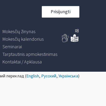
Prisijungti
Mokesčių žinynas
Mokesčių kalendorius
Seminarai
Tarptautinis apmokestinimas
Kontaktai / Apklausa
ний переклад (
English
,
Русский
,
Українська
)