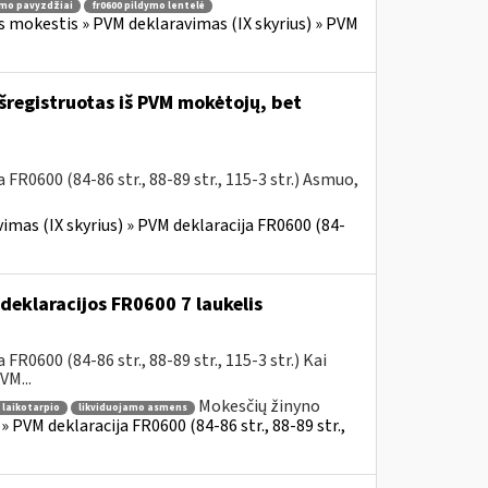
ymo pavyzdžiai
fr0600 pildymo lentelė
s mokestis » PVM deklaravimas (IX skyrius) » PVM
šregistruotas iš PVM mokėtojų, bet
R0600 (84-86 str., 88-89 str., 115-3 str.) Asmuo,
imas (IX skyrius) » PVM deklaracija FR0600 (84-
eklaracijos FR0600 7 laukelis
R0600 (84-86 str., 88-89 str., 115-3 str.) Kai
M...
Mokesčių žinyno
 laikotarpio
likviduojamo asmens
 PVM deklaracija FR0600 (84-86 str., 88-89 str.,