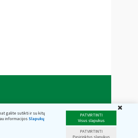
Uždar
t galite sutikti ir su kitų
PATVIRTINTI
iau informacijos
Slapukų
Visus slapukus
PATVIRTINTI
Pasirinktus slapukus