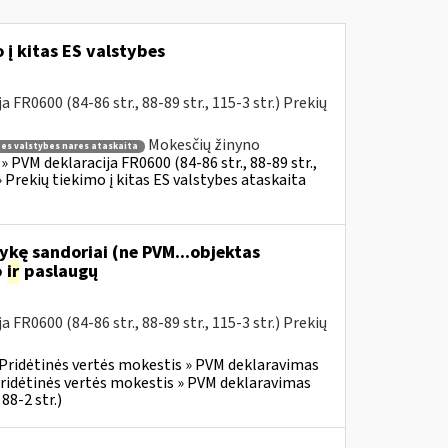
į kitas ES valstybes
R0600 (84-86 str., 88-89 str., 115-3 str.) Prekių
Mokesčių žinyno
s es valstybes nares ataskaita
 PVM deklaracija FR0600 (84-86 str., 88-89 str.,
 Prekių tiekimo į kitas ES valstybes ataskaita
ykę sandoriai (ne PVM...objektas
o
ir
paslaugų
R0600 (84-86 str., 88-89 str., 115-3 str.) Prekių
Pridėtinės vertės mokestis » PVM deklaravimas
ridėtinės vertės mokestis » PVM deklaravimas
88-2 str.)