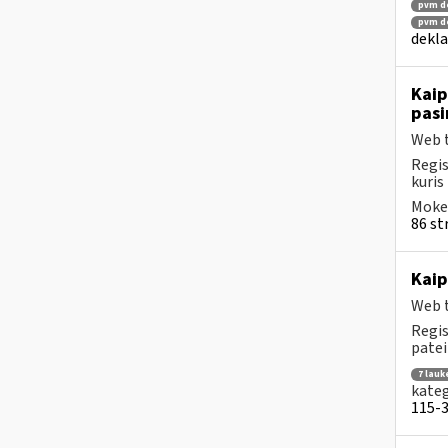
pvm de
pvm de
dekla
Kaip
pasi
Web t
Regis
kuris
Mokes
86 str
Kaip
Web t
Regis
patei
7 lauk
kateg
115-3 