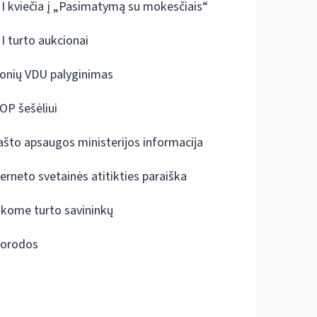
I kviečia į „Pasimatymą su mokesčiais“
I turto aukcionai
onių VDU palyginimas
OP šešėliui
ašto apsaugos ministerijos informacija
terneto svetainės atitikties paraiška
škome turto savininkų
orodos