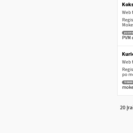
Koks
Web t
Regis
Mokes
pusme
PVM d
Kuri
Web t
Regis
po mo
fr0600
mokes
20 Įra