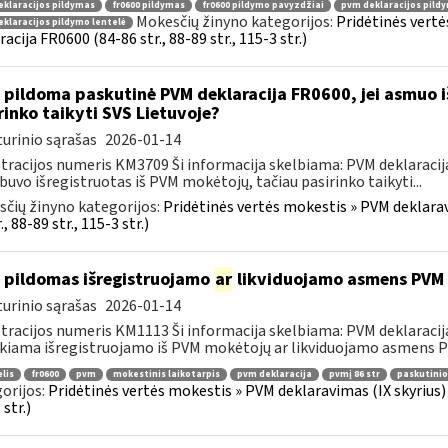
klaracijos pildymas
fr0600 pildymas
fr0600 pildymo pavyzdžiai
pvm deklaracijos pild
Mokesčių žinyno kategorijos:
Pridėtinės vertė
klaracijos pildymo lentelė
racija FR0600 (84-86 str., 88-89 str., 115-3 str.)
 pildoma paskutinė PVM deklaracija FR0600, jei asmuo i
rinko taikyti SVS Lietuvoje?
urinio sąrašas
2026-01-14
tracijos numeris KM3709 Ši informacija skelbiama: PVM deklaracija F
 buvo išregistruotas iš PVM mokėtojų, tačiau pasirinko taikyti...
čių žinyno kategorijos:
Pridėtinės vertės mokestis » PVM deklarav
., 88-89 str., 115-3 str.)
 pildomas išregistruojamo
ar
likviduojamo asmens PVM d
urinio sąrašas
2026-01-14
tracijos numeris KM1113 Ši informacija skelbiama: PVM deklaracija F
kiama išregistruojamo iš PVM mokėtojų ar likviduojamo asmens PV
elis
fr0600
pvm
mokestinis laikotarpis
pvm deklaracija
pvmį 86 str
paskutinio
orijos:
Pridėtinės vertės mokestis » PVM deklaravimas (IX skyrius) »
str.)