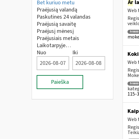
Ar
la
Bet kuriuo metu
Praėjusią valandą
Web t
Paskutines 24 valandas
Regis
Praėjusią savaitę
veikl
Praėjusį mėnesį
fr0600
mokes
Praėjusiais metais
Laikotarpyje…
Nuo
Iki
Koki
Web t
Regis
Mokes
Paieška
fr0600
kateg
115-3 
Kaip
Web t
Regis
Teiki