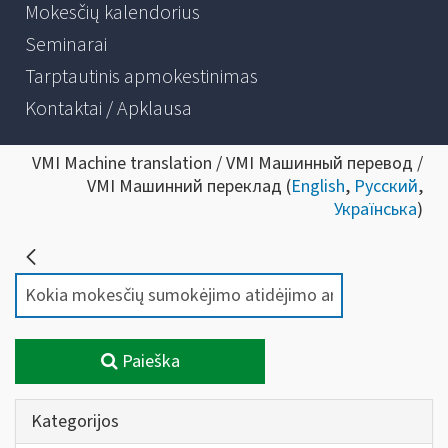
Mokesčių kalendorius
Seminarai
Tarptautinis apmokestinimas
Kontaktai / Apklausa
VMI Machine translation / VMI Машинный перевод /
VMI Машинний переклад (
English
,
Русский
,
Українська
)
Paieška
Kategorijos