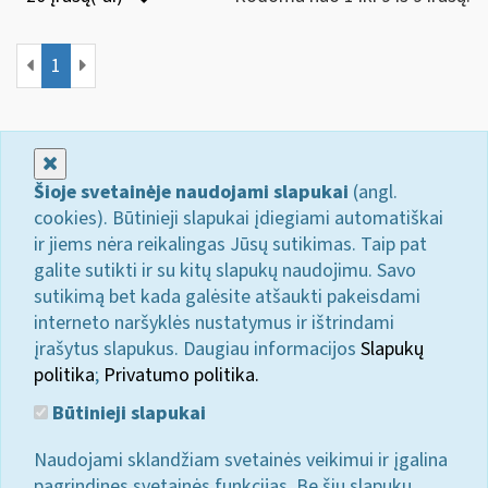
1
Uždaryti
Šioje svetainėje naudojami slapukai
(angl.
cookies). Būtinieji slapukai įdiegiami automatiškai
ir jiems nėra reikalingas Jūsų sutikimas. Taip pat
galite sutikti ir su kitų slapukų naudojimu. Savo
sutikimą bet kada galėsite atšaukti pakeisdami
interneto naršyklės nustatymus ir ištrindami
įrašytus slapukus. Daugiau informacijos
Slapukų
politika
;
Privatumo politika.
Būtinieji slapukai
Naudojami sklandžiam svetainės veikimui ir įgalina
pagrindines svetainės funkcijas. Be šių slapukų