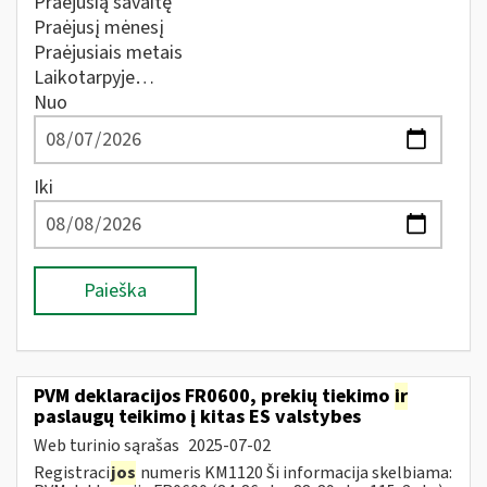
Praėjusią savaitę
Praėjusį mėnesį
Praėjusiais metais
Laikotarpyje…
Nuo
Iki
Paieška
PVM deklaracijos FR0600, prekių tiekimo
ir
paslaugų teikimo į kitas ES valstybes
Web turinio sąrašas
2025-07-02
Registraci
jos
numeris KM1120 Ši informacija skelbiama: