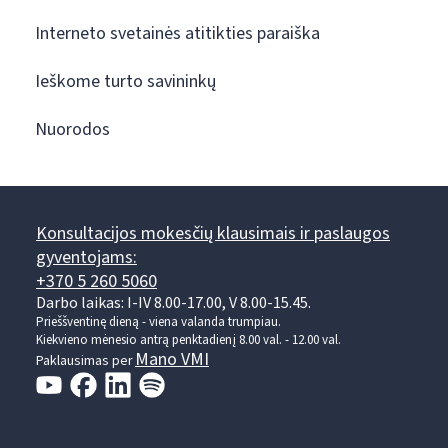
Interneto svetainės atitikties paraiška
Ieškome turto savininkų
Nuorodos
Konsultacijos mokesčių klausimais ir paslaugos
gyventojams:
+370 5 260 5060
Darbo laikas: I-IV 8.00-17.00, V 8.00-15.45.
Prieššventinę dieną - viena valanda trumpiau.
Kiekvieno mėnesio antrą penktadienį 8.00 val. - 12.00 val.
Mano VMI
Paklausimas per