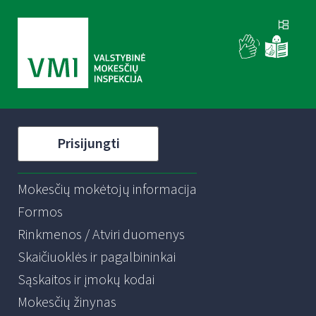
Prisijungti
Mokesčių mokėtojų informacija
Formos
Rinkmenos / Atviri duomenys
Skaičiuoklės ir pagalbininkai
Sąskaitos ir įmokų kodai
Mokesčių žinynas