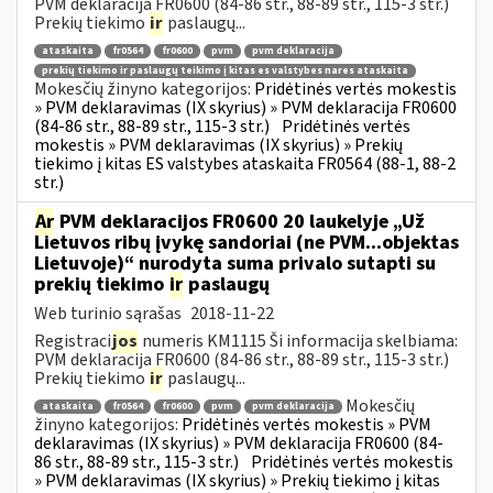
PVM deklaracija FR0600 (84-86 str., 88-89 str., 115-3 str.)
Prekių tiekimo
ir
paslaugų...
ataskaita
fr0564
fr0600
pvm
pvm deklaracija
prekių tiekimo ir paslaugų teikimo į kitas es valstybes nares ataskaita
Mokesčių žinyno kategorijos:
Pridėtinės vertės mokestis
» PVM deklaravimas (IX skyrius) » PVM deklaracija FR0600
(84-86 str., 88-89 str., 115-3 str.)
Pridėtinės vertės
mokestis » PVM deklaravimas (IX skyrius) » Prekių
tiekimo į kitas ES valstybes ataskaita FR0564 (88-1, 88-2
str.)
Ar
PVM deklaracijos FR0600 20 laukelyje „Už
Lietuvos ribų įvykę sandoriai (ne PVM...objektas
Lietuvoje)“ nurodyta suma privalo sutapti su
prekių tiekimo
ir
paslaugų
Web turinio sąrašas
2018-11-22
Registraci
jos
numeris KM1115 Ši informacija skelbiama:
PVM deklaracija FR0600 (84-86 str., 88-89 str., 115-3 str.)
Prekių tiekimo
ir
paslaugų...
Mokesčių
ataskaita
fr0564
fr0600
pvm
pvm deklaracija
žinyno kategorijos:
Pridėtinės vertės mokestis » PVM
deklaravimas (IX skyrius) » PVM deklaracija FR0600 (84-
86 str., 88-89 str., 115-3 str.)
Pridėtinės vertės mokestis
» PVM deklaravimas (IX skyrius) » Prekių tiekimo į kitas