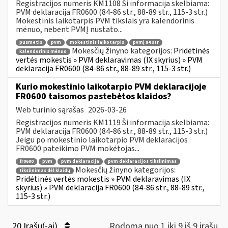
Registracijos numeris KM1108 Ši informacija skelbiama:
PVM deklaracija FR0600 (84-86 str., 88-89 str., 115-3 str.)
Mokestinis laikotarpis PVM tikslais yra kalendorinis
mėnuo, nebent PVMĮ nustato...
pusmetis
pvm
mokestinis laikotarpis
pvmį 84 str
Mokesčių žinyno kategorijos:
Pridėtinės
kalendorinis mėnuo
vertės mokestis » PVM deklaravimas (IX skyrius) » PVM
deklaracija FR0600 (84-86 str., 88-89 str., 115-3 str.)
Kurio mokestinio laikotarpio PVM deklaracijoje
FR0600 taisomos pastebėtos klaidos?
Web turinio sąrašas
2026-03-26
Registracijos numeris KM1119 Ši informacija skelbiama:
PVM deklaracija FR0600 (84-86 str., 88-89 str., 115-3 str.)
Jeigu po mokestinio laikotarpio PVM deklaracijos
FR0600 pateikimo PVM mokėtojas...
fr0600
pvm
pvm deklaracija
pvm deklaracijos tikslinimas
Mokesčių žinyno kategorijos:
tikslinimas dėl klaidų
Pridėtinės vertės mokestis » PVM deklaravimas (IX
skyrius) » PVM deklaracija FR0600 (84-86 str., 88-89 str.,
115-3 str.)
20 Įrašų(-ai)
Rodoma nuo 1 iki 9 iš 9 irašų.