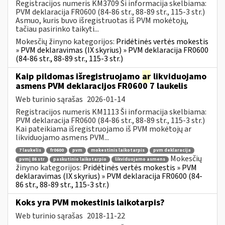
Registracijos numeris KM3709 Ši informacija skelbiama:
PVM deklaracija FR0600 (84-86 str., 88-89 str., 115-3 str.)
Asmuo, kuris buvo išregistruotas iš PVM mokėtojų,
tačiau pasirinko taikyti...
Mokesčių žinyno kategorijos:
Pridėtinės vertės mokestis
» PVM deklaravimas (IX skyrius) » PVM deklaracija FR0600
(84-86 str., 88-89 str., 115-3 str.)
Kaip pildomas išregistruojamo
ar
likviduojamo
asmens PVM deklaracijos FR0600 7 laukelis
Web turinio sąrašas
2026-01-14
Registracijos numeris KM1113 Ši informacija skelbiama:
PVM deklaracija FR0600 (84-86 str., 88-89 str., 115-3 str.)
Kai pateikiama išregistruojamo iš PVM mokėtojų ar
likviduojamo asmens PVM...
7 laukelis
fr0600
pvm
mokestinis laikotarpis
pvm deklaracija
Mokesčių
pvmį 86 str
paskutinio laikotarpio
likviduojamo asmens
žinyno kategorijos:
Pridėtinės vertės mokestis » PVM
deklaravimas (IX skyrius) » PVM deklaracija FR0600 (84-
86 str., 88-89 str., 115-3 str.)
Koks yra PVM mokestinis laikotarpis?
Web turinio sąrašas
2018-11-22