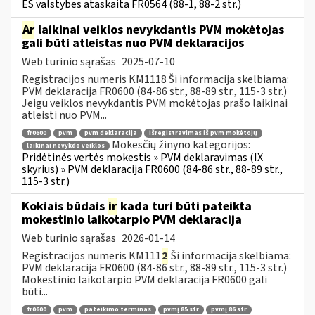
ES valstybes ataskaita FR0564 (88-1, 88-2 str.)
Ar
laikinai veiklos nevykdantis PVM mokėtojas
gali būti atleistas nuo PVM deklaracijos
Web turinio sąrašas
2025-07-10
Registracijos numeris KM1118 Ši informacija skelbiama:
PVM deklaracija FR0600 (84-86 str., 88-89 str., 115-3 str.)
Jeigu veiklos nevykdantis PVM mokėtojas prašo laikinai
atleisti nuo PVM...
fr0600
pvm
pvm deklaracija
išregistravimas iš pvm mokėtojų
Mokesčių žinyno kategorijos:
laikinai nevykdo veiklos
Pridėtinės vertės mokestis » PVM deklaravimas (IX
skyrius) » PVM deklaracija FR0600 (84-86 str., 88-89 str.,
115-3 str.)
Kokiais būdais
ir
kada turi būti pateikta
mokestinio laikotarpio PVM deklaracija
Web turinio sąrašas
2026-01-14
Registracijos numeris KM111
2
Ši informacija skelbiama:
PVM deklaracija FR0600 (84-86 str., 88-89 str., 115-3 str.)
Mokestinio laikotarpio PVM deklaracija FR0600 gali
būti...
fr0600
pvm
pateikimo terminas
pvmį 85 str
pvmį 86 str