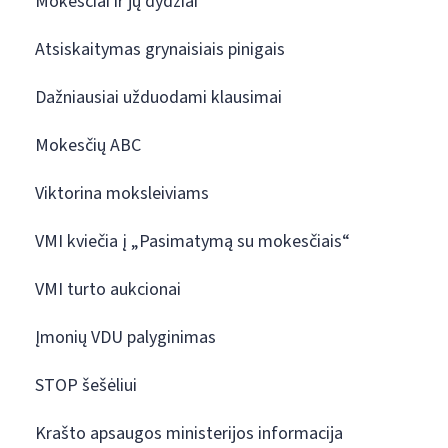
Mokesčiai ir jų dydžiai
Atsiskaitymas grynaisiais pinigais
Dažniausiai užduodami klausimai
Mokesčių ABC
Viktorina moksleiviams
VMI kviečia į „Pasimatymą su mokesčiais“
VMI turto aukcionai
Įmonių VDU palyginimas
STOP šešėliui
Krašto apsaugos ministerijos informacija