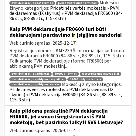
Mokesčių
pvm deklaracijos pateikimas
pvm deklaravimo terminas
žinyno kategorijos:
Pridėtinės vertės mokestis » PVM
deklaravimas (IX skyrius) » PVM deklaracija FR0600 (84-
86 str., 88-89 str., 115-3 str.)
Kaip PVM deklaracijoje FR0600 turi būti
deklaruojami pardavimo
ir
įsigijimo sandoriai
Web turinio sąrašas
2025-12-17
Registracijos numeris KM3239 Ši informacija skelbiama:
PVM deklaracija FR0600 (84-86 str., 88-89 str., 115-3 str.)
Teikiamoje PVM deklaracijoje (forma FR0600) per
atitinkamą PVM mokestinį...
pvm deklaracijos pildymas
fr0600 pildymas
fr0600 pildymo pavyzdžiai
pvm deklaracijos pildymo pavyzdžiai
fr0600 pildymo lentelė
Mokesčių žinyno kategorijos:
pvm deklaracijos pildymo lentelė
Pridėtinės vertės mokestis » PVM deklaravimas (IX
skyrius) » PVM deklaracija FR0600 (84-86 str., 88-89 str.,
115-3 str.)
Kaip pildoma paskutinė PVM deklaracija
FR0600, jei asmuo išregistruotas iš PVM
mokėtojų, bet pasirinko taikyti SVS Lietuvoje?
Web turinio sąrašas
2026-01-14