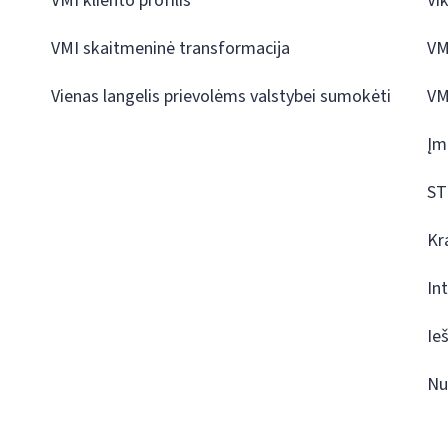
VMI kliento profilis
Vi
VMI skaitmeninė transformacija
VM
Vienas langelis prievolėms valstybei sumokėti
VM
Įm
ST
Kr
In
Ie
Nu