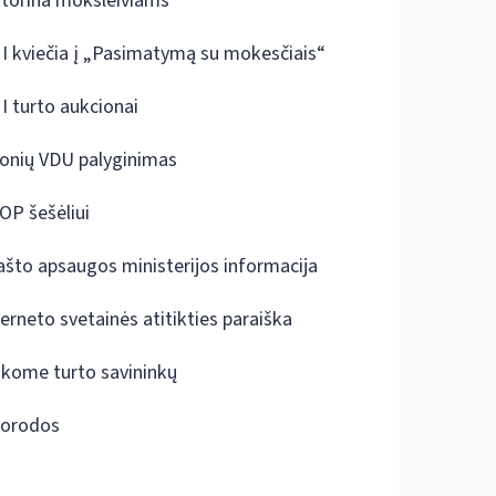
ktorina moksleiviams
I kviečia į „Pasimatymą su mokesčiais“
I turto aukcionai
onių VDU palyginimas
OP šešėliui
ašto apsaugos ministerijos informacija
terneto svetainės atitikties paraiška
škome turto savininkų
orodos