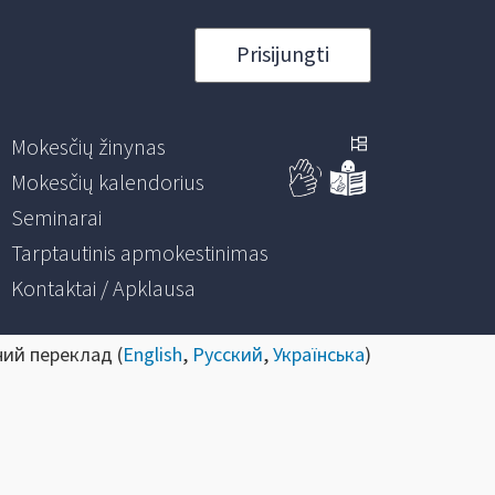
Prisijungti
Mokesčių žinynas
Mokesčių kalendorius
Seminarai
Tarptautinis apmokestinimas
Kontaktai / Apklausa
ний переклад (
English
,
Русский
,
Українська
)