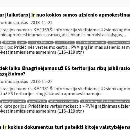
urį laikotarpį
ir
nuo kokios sumos užsienio apmokestin
urinio sąrašas
2018-11-22
tracijos numeris KM1169 Ši informacija skelbiama: Užsienio ap
nio apmokestinamasis asmuo, atitinkantis nurodytas sąlygas,...
400 eur
pvm
pvm grąžinimas
pvmį 119 str
užsienio asmenims
užsienio apmo
orijos:
Pridėtinės vertės mokestis » PVM grąžinimas užsienio asmen
kestinamiesiems asmenims (116–119 str.)
kiek laiko išnagrinėjamas už ES teritorijos ribų įsikūr
grąžinimo?
urinio sąrašas
2018-11-22
tracijos numeris KM1181 Ši informacija skelbiama: Užsienio ap
i už ES teritorijos ribų įsikūrusio apmokestinamojo...
pvm grąžinimas
pvmį 119 str
užsienio asmenims
užsienio apmokestinamiesiems a
o kategorijos:
Pridėtinės vertės mokestis » PVM grąžinimas užsieni
kestinamiesiems asmenims (116–119 str.)
a
ir
kokius dokumentus turi pateikti kitoje valstybėje n