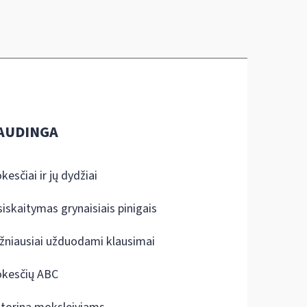
AUDINGA
kesčiai ir jų dydžiai
siskaitymas grynaisiais pinigais
žniausiai užduodami klausimai
kesčių ABC