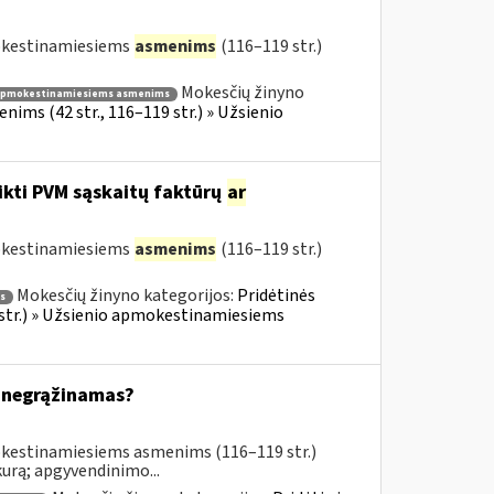
mokestinamiesiems
asmenims
(116–119 str.)
Mokesčių žinyno
apmokestinamiesiems asmenims
ims (42 str., 116–119 str.) » Užsienio
ikti PVM sąskaitų faktūrų
ar
mokestinamiesiems
asmenims
(116–119 str.)
Mokesčių žinyno kategorijos:
Pridėtinės
s
 str.) » Užsienio apmokestinamiesiems
 negrąžinamas?
okestinamiesiems asmenims (116–119 str.)
urą; apgyvendinimo...