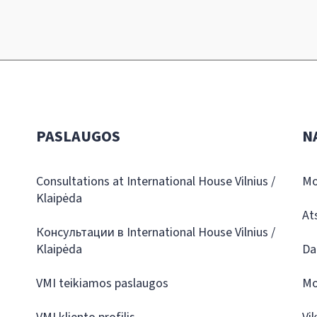
PASLAUGOS
N
Consultations at International House Vilnius /
Mo
Klaipėda
At
Консультации в International House Vilnius /
Klaipėda
Da
VMI teikiamos paslaugos
Mo