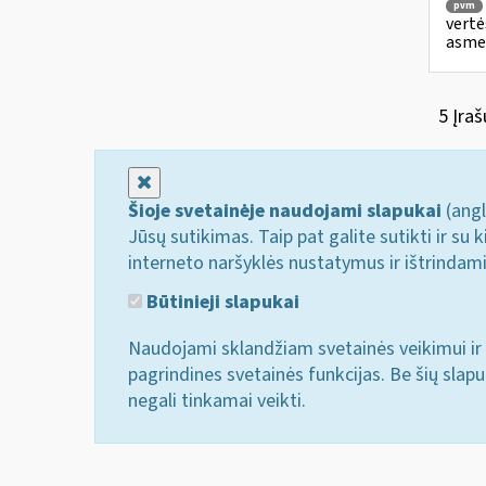
pvm
vertė
asmen
5 Įraš
Uždaryti
Šioje svetainėje naudojami slapukai
(angl
Jūsų sutikimas. Taip pat galite sutikti ir s
interneto naršyklės nustatymus ir ištrindam
Būtinieji slapukai
Naudojami sklandžiam svetainės veikimui ir 
pagrindines svetainės funkcijas. Be šių slap
negali tinkamai veikti.