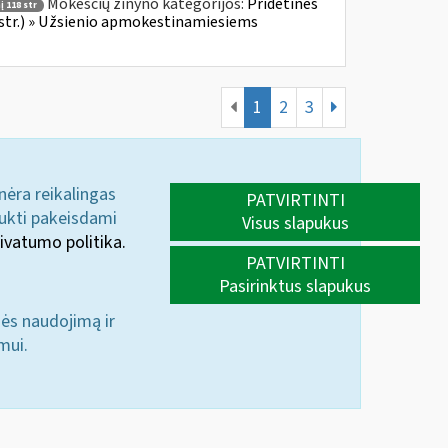
Mokesčių žinyno kategorijos:
Pridėtinės
 118 str
 str.) » Užsienio apmokestinamiesiems
1
2
3
 nėra reikalingas
PATVIRTINTI
aukti pakeisdami
Visus slapukus
ivatumo politika.
PATVIRTINTI
Pasirinktus slapukus
nės naudojimą ir
mui.