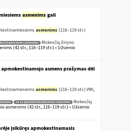
amiesiems
asmenims
gali
mokestinamiesiems
asmenims
(116–119 str.)
Mokesčių žinyno
kestinamiesiems asmenims
ims (42 str., 116–119 str.) » Užsienio
usio apmokestinamojo asmens prašymas dėl
mokestinamiesiems
asmenims
(116–119 str.) VMI,
Mokesčių
smenims
ne es apmokestinamiesiems asmenims
o asmenims (42 str., 116–119 str.) » Užsienio
arėje įsikūręs apmokestinamasis