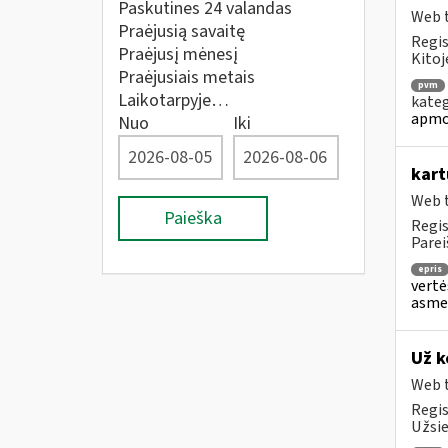
Paskutines 24 valandas
Web t
Praėjusią savaitę
Regis
Praėjusį mėnesį
Kitoj
Praėjusiais metais
pvm
Laikotarpyje…
kateg
apmo
Nuo
Iki
kart
Web t
Paieška
Regis
Parei
epris
vertė
asmen
Už k
Web t
Regis
Užsie