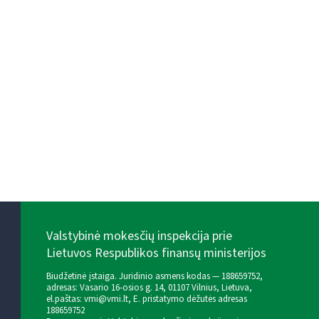
Valstybinė mokesčių inspekcija prie
Lietuvos Respublikos finansų ministerijos
Biudžetinė įstaiga. Juridinio asmens kodas — 188659752,
adresas: Vasario 16-osios g. 14, 01107 Vilnius, Lietuva,
el.paštas:
vmi@vmi.lt
, E. pristatymo dėžutės adresas
188659752