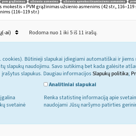
pvm grąžinimas
užsienio asmenims
užsienio apmokestinamiesiems asmenims
pvmį
s mokestis » PVM grąžinimas užsienio asmenims (42 str., 116–119
ims (116–119 str.)
ų(-ai)
Rodoma nuo 1 iki 5 iš 11 irašų.
. cookies). Būtinieji slapukai įdiegiami automatiškai ir jiems
u kitų slapukų naudojimu. Savo sutikimą bet kada galėsite atš
i įrašytus slapukus. Daugiau informacijos
Slapukų politika
;
Pr
Analitiniai slapukai
įgalina
Renka statistinę informaciją apie svetai
ukų svetainė
naudojami Jūsų naršymo patirties gerini