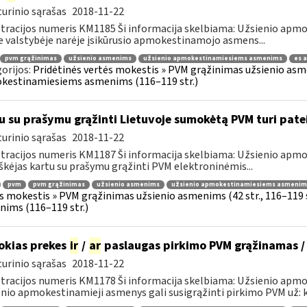
urinio sąrašas
2018-11-22
tracijos numeris KM1185 Ši informacija skelbiama: Užsienio ap
e valstybėje narėje įsikūrusio apmokestinamojo asmens...
pvm grąžinimas
užsienio asmenims
užsienio apmokestinamiesiems asmenims
es 
orijos:
Pridėtinės vertės mokestis » PVM grąžinimas užsienio asmen
kestinamiesiems asmenims (116–119 str.)
u su prašymu grąžinti Lietuvoje sumokėtą PVM turi pate
urinio sąrašas
2018-11-22
tracijos numeris KM1187 Ši informacija skelbiama: Užsienio ap
škėjas kartu su prašymu grąžinti PVM elektroninėmis...
pvm
pvm grąžinimas
užsienio asmenims
užsienio apmokestinamiesiems asmenim
s mokestis » PVM grąžinimas užsienio asmenims (42 str., 116–119
ims (116–119 str.)
okias prekes
ir
/
ar
paslaugas pirkimo PVM grąžinamas /
urinio sąrašas
2018-11-22
tracijos numeris KM1178 Ši informacija skelbiama: Užsienio apm
nio apmokestinamieji asmenys gali susigrąžinti pirkimo PVM už: k