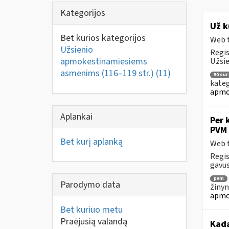
Kategorijos
Už k
Bet kurios kategorijos
Web t
Užsienio
Regis
apmokestinamiesiems
Užsie
asmenims (116–119 str.)
(11)
50 eur
kateg
apmo
Aplankai
Per 
PVM 
Bet kurį aplanką
Web t
Regis
gavus
pvm
Parodymo data
žinyn
apmo
Bet kuriuo metu
Praėjusią valandą
Kad