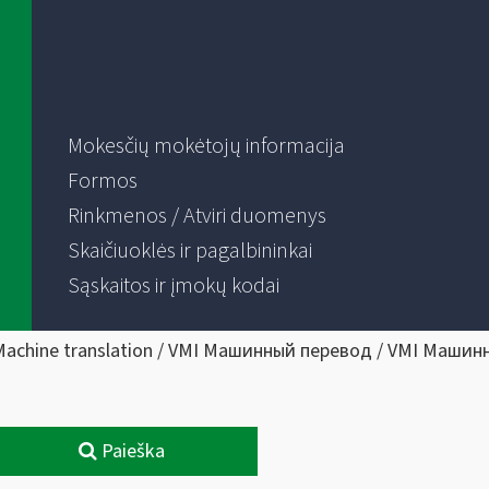
Mokesčių mokėtojų informacija
Formos
Rinkmenos / Atviri duomenys
Skaičiuoklės ir pagalbininkai
Sąskaitos ir įmokų kodai
Machine translation / VMI Машинный перевод / VMI Машин
Paieška