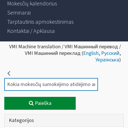
Mokesčių kalendorius
Seminarai
Tarptautinis apmokestinimas
Kontaktai / Apklausa
VMI Machine translation / VMI Машинный перевод /
VMI Машинний переклад (
English
,
Русский
,
Українська
)
Paieška
Kategorijos