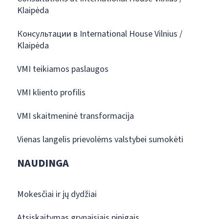
Klaipėda
Консультации в International House Vilnius /
Klaipėda
VMI teikiamos paslaugos
VMI kliento profilis
VMI skaitmeninė transformacija
Vienas langelis prievolėms valstybei sumokėti
NAUDINGA
Mokesčiai ir jų dydžiai
Atsiskaitymas grynaisiais pinigais