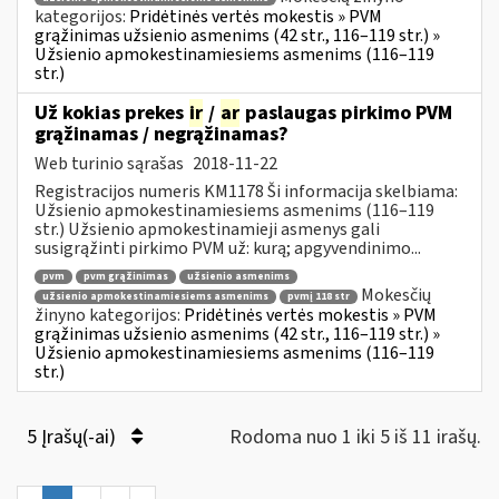
kategorijos:
Pridėtinės vertės mokestis » PVM
grąžinimas užsienio asmenims (42 str., 116–119 str.) »
Užsienio apmokestinamiesiems asmenims (116–119
str.)
Už kokias prekes
ir
/
ar
paslaugas pirkimo PVM
grąžinamas / negrąžinamas?
Web turinio sąrašas
2018-11-22
Registracijos numeris KM1178 Ši informacija skelbiama:
Užsienio apmokestinamiesiems asmenims (116–119
str.) Užsienio apmokestinamieji asmenys gali
susigrąžinti pirkimo PVM už: kurą; apgyvendinimo...
pvm
pvm grąžinimas
užsienio asmenims
Mokesčių
užsienio apmokestinamiesiems asmenims
pvmį 118 str
žinyno kategorijos:
Pridėtinės vertės mokestis » PVM
grąžinimas užsienio asmenims (42 str., 116–119 str.) »
Užsienio apmokestinamiesiems asmenims (116–119
str.)
5 Įrašų(-ai)
Rodoma nuo 1 iki 5 iš 11 irašų.