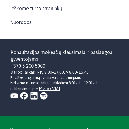
Ieškome turto savininkų
Nuorodos
Konsultacijos mokesčių klausimais ir paslaugos
gyventojams:
+370 5 260 5060
Darbo laikas: I-IV 8.00-17.00, V 8.00-15.45.
Prieššventinę dieną - viena valanda trumpiau.
Kiekvieno mėnesio antrą penktadienį 8.00 val. - 12.00 val.
Mano VMI
Paklausimas per