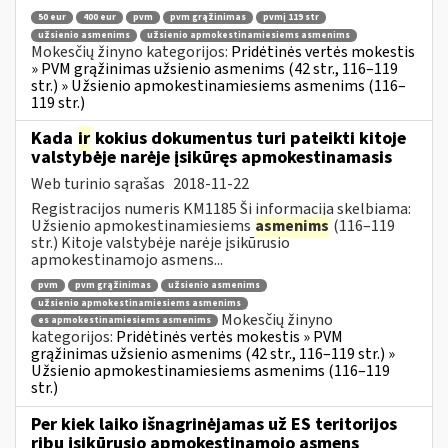
50 eur
400 eur
pvm
pvm grąžinimas
pvmį 119 str
užsienio asmenims
užsienio apmokestinamiesiems asmenims
Mokesčių žinyno kategorijos:
Pridėtinės vertės mokestis
» PVM grąžinimas užsienio asmenims (42 str., 116–119
str.) » Užsienio apmokestinamiesiems asmenims (116–
119 str.)
Kada
ir
kokius dokumentus turi pateikti kitoje
valstybėje narėje įsikūręs apmokestinamasis
Web turinio sąrašas
2018-11-22
Registracijos numeris KM1185 Ši informacija skelbiama:
Užsienio apmokestinamiesiems
asmenims
(116–119
str.) Kitoje valstybėje narėje įsikūrusio
apmokestinamojo asmens...
pvm
pvm grąžinimas
užsienio asmenims
užsienio apmokestinamiesiems asmenims
Mokesčių žinyno
es apmokestinamiesiems asmenims
kategorijos:
Pridėtinės vertės mokestis » PVM
grąžinimas užsienio asmenims (42 str., 116–119 str.) »
Užsienio apmokestinamiesiems asmenims (116–119
str.)
Per kiek laiko išnagrinėjamas už ES teritorijos
ribų įsikūrusio apmokestinamojo asmens