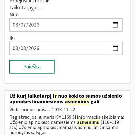
Praėjusiais metais
Laikotarpyje…
Nuo
Iki
Paieška
Už kurį laikotarpį
ir
nuo kokios sumos užsienio
apmokestinamiesiems
asmenims
gali
Web turinio sąrašas
2018-11-22
Registracijos numeris KM1169 Ši informacija skelbiama:
Užsienio apmokestinamiesiems
asmenims
(116–119
str.) Užsienio apmokestinamasis asmuo, atitinkantis
nurodytas sąlygas,...