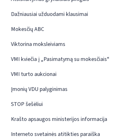
Dažniausiai užduodami klausimai
Mokesčių ABC
Viktorina moksleiviams
VMI kviečia į „Pasimatymą su mokesčiais“
VMI turto aukcionai
Įmonių VDU palyginimas
STOP šešėliui
Krašto apsaugos ministerijos informacija
Interneto svetainės atitikties paraiška