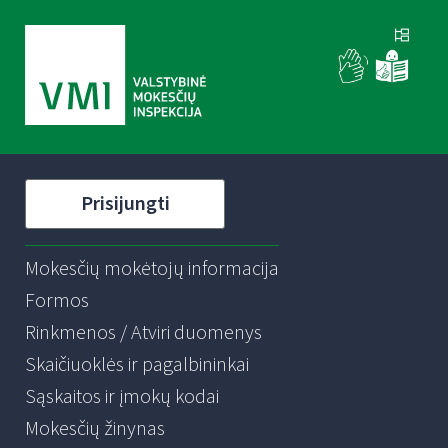
Prisijungti
Mokesčių mokėtojų informacija
Formos
Rinkmenos / Atviri duomenys
Skaičiuoklės ir pagalbininkai
Sąskaitos ir įmokų kodai
Mokesčių žinynas