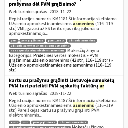
prašymas dėl PVM grąžinimo?
Web turinio sąrašas
2018-11-22
Registracijos numeris KM1181 Ši informacija skelbiama:
Užsienio apmokestinamiesiems
asmenims
(116–119
str.) VMI, gavusi už ES teritorijos ribų įsikūrusio
apmokestinamojo...
pvm
pvm grąžinimas
pvmį 119 str
užsienio asmenims
užsienio apmokestinamiesiems asmenims
Mokesčių žinyno
ne es apmokestinamiesiems asmenims
kategorijos:
Pridėtinės vertės mokestis » PVM
grąžinimas užsienio asmenims (42 str., 116–119 str.) »
Užsienio apmokestinamiesiems asmenims (116–119
str.)
kartu su prašymu grąžinti Lietuvoje sumokėtą
PVM turi pateikti PVM sąskaitų faktūrų
ar
Web turinio sąrašas
2018-11-22
Registracijos numeris KM1187 Ši informacija skelbiama:
Užsienio apmokestinamiesiems
asmenims
(116–119
str.) Pareiškėjas kartu su prašymu grąžinti PVM
elektroninėmis...
epris
pvm
pvm grąžinimas
užsienio asmenims
Mokesčių žinyno
užsienio apmokestinamiesiems asmenims