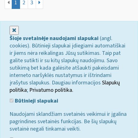
1
2
3
Uždaryti
Šioje svetainėje naudojami slapukai
(angl.
cookies). Būtinieji slapukai įdiegiami automatiškai
ir jiems nėra reikalingas Jūsų sutikimas. Taip pat
galite sutikti ir su kitų slapukų naudojimu. Savo
sutikimą bet kada galėsite atšaukti pakeisdami
interneto naršyklės nustatymus ir ištrindami
įrašytus slapukus. Daugiau informacijos
Slapukų
politika
;
Privatumo politika.
Būtinieji slapukai
Naudojami sklandžiam svetainės veikimui ir įgalina
pagrindines svetainės funkcijas. Be šių slapukų
svetainė negali tinkamai veikti.