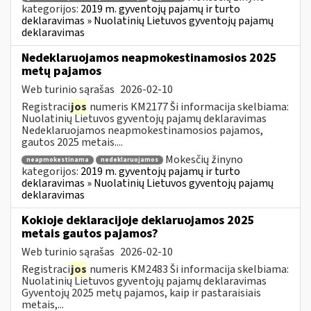
kategorijos:
2019 m. gyventojų pajamų ir turto
deklaravimas » Nuolatinių Lietuvos gyventojų pajamų
deklaravimas
Nedeklaruojamos neapmokestinamosios 2025
metų pajamos
Web turinio sąrašas
2026-02-10
Registraci
jos
numeris KM2177 Ši informacija skelbiama:
Nuolatinių Lietuvos gyventojų pajamų deklaravimas
Nedeklaruojamos neapmokestinamosios pajamos,
gautos 2025 metais....
Mokesčių žinyno
neapmokestinama
nedeklaruojamos
kategorijos:
2019 m. gyventojų pajamų ir turto
deklaravimas » Nuolatinių Lietuvos gyventojų pajamų
deklaravimas
Kokioje deklaracijoje deklaruojamos 2025
metais gautos pajamos?
Web turinio sąrašas
2026-02-10
Registraci
jos
numeris KM2483 Ši informacija skelbiama:
Nuolatinių Lietuvos gyventojų pajamų deklaravimas
Gyventojų 2025 metų pajamos, kaip ir pastaraisiais
metais,...