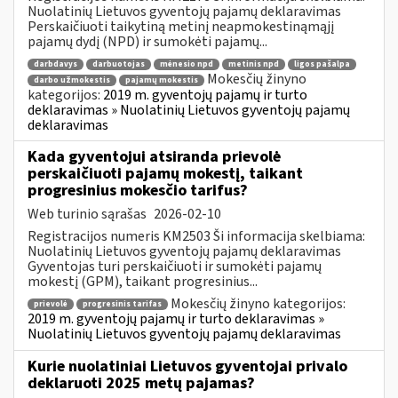
Nuolatinių Lietuvos gyventojų pajamų deklaravimas
Perskaičiuoti taikytiną metinį neapmokestinąmąjį
pajamų dydį (NPD) ir sumokėti pajamų...
darbdavys
darbuotojas
mėnesio npd
metinis npd
ligos pašalpa
Mokesčių žinyno
darbo užmokestis
pajamų mokestis
kategorijos:
2019 m. gyventojų pajamų ir turto
deklaravimas » Nuolatinių Lietuvos gyventojų pajamų
deklaravimas
Kada gyventojui atsiranda prievolė
perskaičiuoti pajamų mokestį, taikant
progresinius mokesčio tarifus?
Web turinio sąrašas
2026-02-10
Registracijos numeris KM2503 Ši informacija skelbiama:
Nuolatinių Lietuvos gyventojų pajamų deklaravimas
Gyventojas turi perskaičiuoti ir sumokėti pajamų
mokestį (GPM), taikant progresinius...
Mokesčių žinyno kategorijos:
prievolė
progresinis tarifas
2019 m. gyventojų pajamų ir turto deklaravimas »
Nuolatinių Lietuvos gyventojų pajamų deklaravimas
Kurie nuolatiniai Lietuvos gyventojai privalo
deklaruoti 2025 metų pajamas?