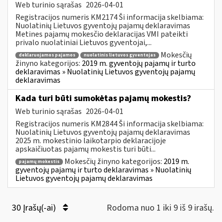
Web turinio sąrašas
2026-04-01
Registracijos numeris KM2174 Ši informacija skelbiama:
Nuolatinių Lietuvos gyventojų pajamų deklaravimas
Metines pajamų mokesčio deklaracijas VMI pateikti
privalo nuolatiniai Lietuvos gyventojai,...
Mokesčių
deklaruojamos pajamos
nuolatinis lietuvos gyventojas
žinyno kategorijos:
2019 m. gyventojų pajamų ir turto
deklaravimas » Nuolatinių Lietuvos gyventojų pajamų
deklaravimas
Kada turi būti sumokėtas pajamų mokestis?
Web turinio sąrašas
2026-04-01
Registracijos numeris KM2844 Ši informacija skelbiama:
Nuolatinių Lietuvos gyventojų pajamų deklaravimas
2025 m. mokestinio laikotarpio deklaracijoje
apskaičiuotas pajamų mokestis turi būti...
Mokesčių žinyno kategorijos:
2019 m.
pajamų mokestis
gyventojų pajamų ir turto deklaravimas » Nuolatinių
Lietuvos gyventojų pajamų deklaravimas
30 Įrašų(-ai)
Rodoma nuo 1 iki 9 iš 9 irašų.