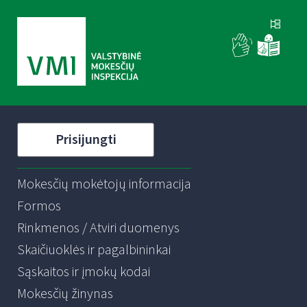
Prisijungti
Mokesčių mokėtojų informacija
Formos
Rinkmenos / Atviri duomenys
Skaičiuoklės ir pagalbininkai
Sąskaitos ir įmokų kodai
Mokesčių žinynas