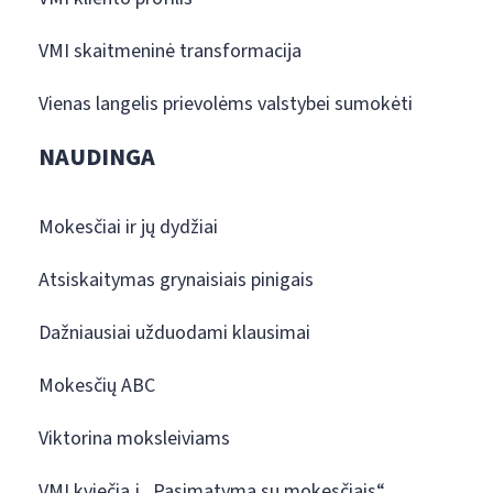
VMI skaitmeninė transformacija
Vienas langelis prievolėms valstybei sumokėti
NAUDINGA
Mokesčiai ir jų dydžiai
Atsiskaitymas grynaisiais pinigais
Dažniausiai užduodami klausimai
Mokesčių ABC
Viktorina moksleiviams
VMI kviečia į „Pasimatymą su mokesčiais“