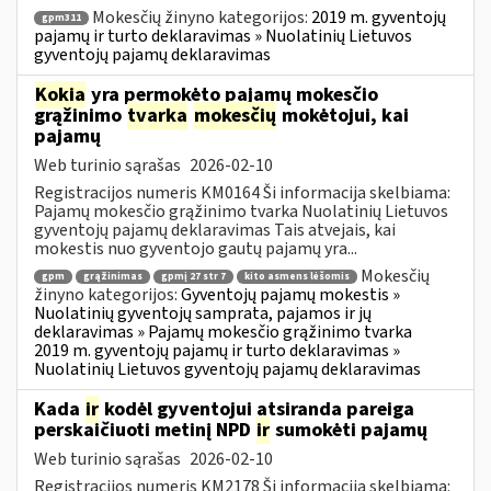
Mokesčių žinyno kategorijos:
2019 m. gyventojų
gpm311
pajamų ir turto deklaravimas » Nuolatinių Lietuvos
gyventojų pajamų deklaravimas
Kokia
yra permokėto pajamų mokesčio
grąžinimo
tvarka
mokesčių
mokėtojui, kai
pajamų
Web turinio sąrašas
2026-02-10
Registracijos numeris KM0164 Ši informacija skelbiama:
Pajamų mokesčio grąžinimo tvarka Nuolatinių Lietuvos
gyventojų pajamų deklaravimas Tais atvejais, kai
mokestis nuo gyventojo gautų pajamų yra...
Mokesčių
gpm
grąžinimas
gpmį 27 str 7
kito asmens lėšomis
žinyno kategorijos:
Gyventojų pajamų mokestis »
Nuolatinių gyventojų samprata, pajamos ir jų
deklaravimas » Pajamų mokesčio grąžinimo tvarka
2019 m. gyventojų pajamų ir turto deklaravimas »
Nuolatinių Lietuvos gyventojų pajamų deklaravimas
Kada
ir
kodėl gyventojui atsiranda pareiga
perskaičiuoti metinį NPD
ir
sumokėti pajamų
Web turinio sąrašas
2026-02-10
Registracijos numeris KM2178 Ši informacija skelbiama: