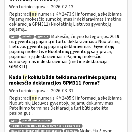
Web turinio sąrašas
2026-02-13
Registraci
jos
numeris KM2473 Ši informacija skelbiama:
Pajamų mokesčio sumokėjimas ir deklaravimas (metinė
deklaracija GPM311) Nuolatinių Lietuvos gyventojų
pajamų...
Mokesčių žinyno kategorijos:
2019
gpm
priedai
gpm311
m. gyventojų pajamų ir turto deklaravimas » Nuolatinių
Lietuvos gyventojų pajamų deklaravimas
Gyventojų
pajamų mokestis » Nuolatinių gyventojų samprata,
pajamos ir jų deklaravimas » Pajamų mokesčio
sumokėjimas ir deklaravimas (metinė deklaracija
GPM311)
Kada
ir
kokiu būdu teikiama metinės pajamų
mokesčio deklaracijos GPM311 forma?
Web turinio sąrašas
2026-03-31
Registraci
jos
numeris KM2485 Ši informacija skelbiama:
Nuolatinių Lietuvos gyventojų pajamų deklaravimas
Pateikimo terminas Deklaracija turi būti pateikta
pasibaigus...
gpm
pateikimo terminas
tapusio nuolatiniu lietuvos gyventoju deklaracija
Mokesčių žinyno
galutinai išvykstančiojo deklaracija
gpm311