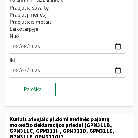
Paskutines 24 valandas
Praėjusią savaitę
Praėjusį mėnesį
Praėjusiais metais
Laikotarpyje…
Nuo
Iki
Paieška
Kuriais atvejais pildomi metinės pajamų
mokesčio deklaracijos priedai (GPM311B,
GPM311C, GPM311H, GPM311D, GPM311E,
GPM311F, GPM311G)?