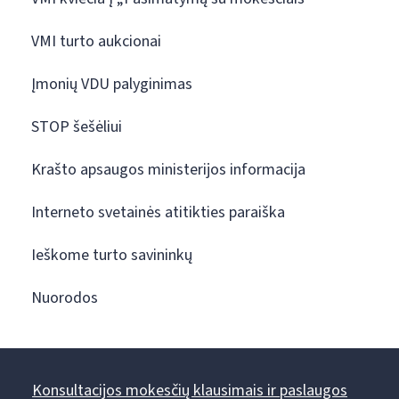
VMI turto aukcionai
Įmonių VDU palyginimas
STOP šešėliui
Krašto apsaugos ministerijos informacija
Interneto svetainės atitikties paraiška
Ieškome turto savininkų
Nuorodos
Konsultacijos mokesčių klausimais ir paslaugos