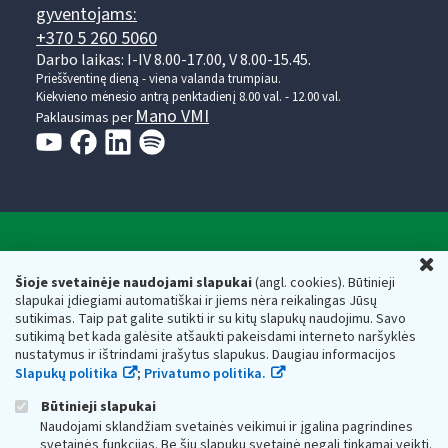
gyventojams:
+370 5 260 5060
Darbo laikas: I-IV 8.00-17.00, V 8.00-15.45.
Prieššventinę dieną - viena valanda trumpiau.
Kiekvieno mėnesio antrą penktadienį 8.00 val. - 12.00 val.
Mano VMI
Paklausimas per
Valstybinė mokesčių inspekcija prie Lietuvos
U
Respublikos finansų ministerijos
Šioje svetainėje naudojami slapukai
(angl. cookies). Būtinieji
slapukai įdiegiami automatiškai ir jiems nėra reikalingas Jūsų
Biudžetinė įstaiga. Juridinio asmens kodas — 188659752,
sutikimas. Taip pat galite sutikti ir su kitų slapukų naudojimu. Savo
adresas: Vasario 16-osios g. 14, 01107 Vilnius, Lietuva, el.paštas:
sutikimą bet kada galėsite atšaukti pakeisdami interneto naršyklės
vmi@vmi.lt
, E. pristatymo dėžutės adresas 188659752
nustatymus ir ištrindami įrašytus slapukus. Daugiau informacijos
Duomenys apie Valstybinę mokesčių inspekciją prie Lietuvos
Slapukų politika
;
Privatumo politika.
Respublikos finansų ministerijos kaupiami ir saugomi Juridinių
asmenų registre
Būtinieji slapukai
Naudojami sklandžiam svetainės veikimui ir įgalina pagrindines
svetainės funkcijas. Be šių slapukų svetainė negali tinkamai veikti.