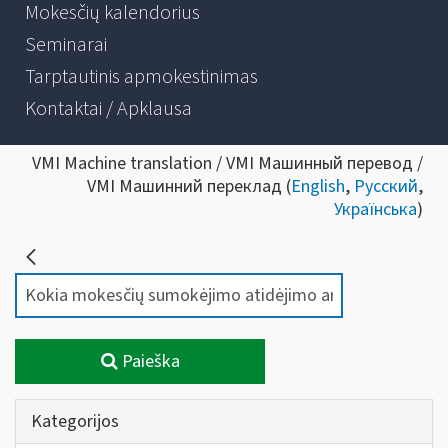
Mokesčių kalendorius
Seminarai
Tarptautinis apmokestinimas
Kontaktai / Apklausa
VMI Machine translation / VMI Машинный перевод /
VMI Машинний переклад (
English
,
Русский
,
Українська
)
Paieška
Kategorijos