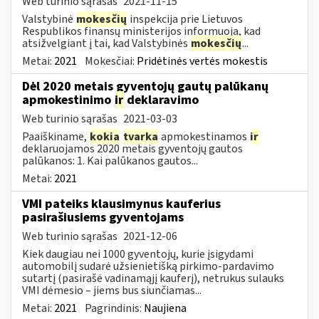
Web turinio sąrašas
2021-11-15
Valstybinė
mokesčių
inspekcija prie Lietuvos
Respublikos finansų ministerijos informuoja, kad
atsižvelgiant į tai, kad Valstybinės
mokesčių
...
Metai:
2021
Mokesčiai:
Pridėtinės vertės mokestis
Dėl 2020 metais gyventojų gautų palūkanų
apmokestinimo
ir
deklaravimo
Web turinio sąrašas
2021-03-03
Paaiškiname,
kokia
tvarka
apmokestinamos
ir
deklaruojamos 2020 metais gyventojų gautos
palūkanos: 1. Kai palūkanos gautos...
Metai:
2021
VMI pateiks klausimynus kauferius
pasirašiusiems gyventojams
Web turinio sąrašas
2021-12-06
Kiek daugiau nei 1000 gyventojų, kurie įsigydami
automobilį sudarė užsienietišką pirkimo-pardavimo
sutartį (pasirašė vadinamąjį kauferį), netrukus sulauks
VMI dėmesio – jiems bus siunčiamas...
Metai:
2021
Pagrindinis:
Naujiena