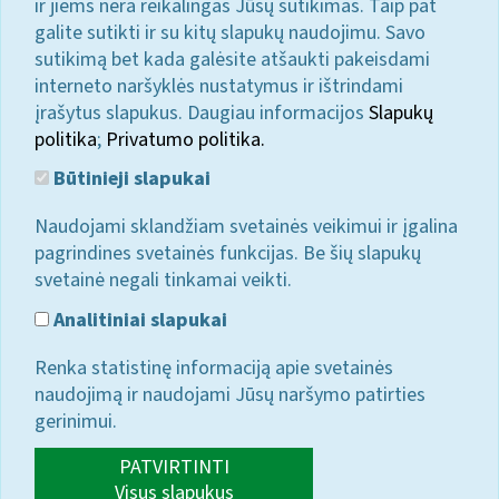
ir jiems nėra reikalingas Jūsų sutikimas. Taip pat
galite sutikti ir su kitų slapukų naudojimu. Savo
sutikimą bet kada galėsite atšaukti pakeisdami
interneto naršyklės nustatymus ir ištrindami
įrašytus slapukus. Daugiau informacijos
Slapukų
politika
;
Privatumo politika.
Būtinieji slapukai
Naudojami sklandžiam svetainės veikimui ir įgalina
pagrindines svetainės funkcijas. Be šių slapukų
svetainė negali tinkamai veikti.
Analitiniai slapukai
Renka statistinę informaciją apie svetainės
naudojimą ir naudojami Jūsų naršymo patirties
gerinimui.
PATVIRTINTI
Visus slapukus