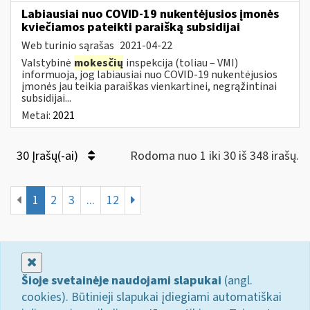
Labiausiai nuo COVID-19 nukentėjusios įmonės
kviečiamos pateikti paraišką subsidijai
Web turinio sąrašas
2021-04-22
Valstybinė
mokesčių
inspekcija (toliau – VMI)
informuoja, jog labiausiai nuo COVID-19 nukentėjusios
įmonės jau teikia paraiškas vienkartinei, negrąžintinai
subsidijai...
Metai:
2021
30 Įrašų(-ai)
Rodoma nuo 1 iki 30 iš 348 irašų.
1
2
3
...
12
Uždaryti
Šioje svetainėje naudojami slapukai
(angl.
cookies). Būtinieji slapukai įdiegiami automatiškai