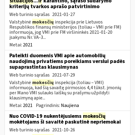
situacijos
...
ir
karantino, sąrašo sudarymo
kriterijų tvarkos aprašo patvirtinimo
Web turinio sąrašas
2021-01-27
Valstybinė
mokesčių
inspekcija prie Lietuvos
Respublikos finansų ministerijos (toliau – VMI prie FM)
informuoja, jog VMI prie FM viršininkės 2021-01-20
įsakymu Nr. VA-3...
Metai:
2021
Pateikti duomenis VMI apie automobilių
naudojimą privatiems poreikiams verslui padės
supaprastintas klausimynas
Web turinio sąrašas
2021-07-29
Valstybinė
mokesčių
inspekcija (toliau – VMI)
informuoja, kad šią savaitę pirmosios 4,4 tūkst. įmonių
per Mano VMI sulauks laiškų su prašymu užpildyti
klausimyną apie...
Metai:
2021
Pagrindinis:
Naujiena
Nuo COVID-19 nukentėjusiems
mokesčių
mokėtojams ši savaitė paskutinė nepriemokai
Web turinio sąrašas
2021-10-26