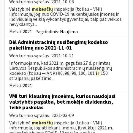
Web turinio sąrašas
2021-10-06
Valstybinė
mokesčių
inspekcija (toliau – VMI)
informuoja, jog nuo COVID-19 nukentėjusios įmonės ir
individualią veiklą vykdantys gyventojai, taip pat veiklos
nevykdantys...
Metai:
2021
Pagrindinis:
Naujiena
Dėl Administracinių nusižengimų kodekso
pakeitimų nuo 2021-11-01
Web turinio sąrašas
2021-10-21
Informuojame, kad 2021 m. gegužės 27 d. priimtas
Lietuvos Respublikos administracinių nusižengimų
kodekso (toliau — ANK) 96, 98, 99, 100, 101
ir
150
straipsnių pakeitimo...
Metai:
2021
VMI turi klausimų įmonėms, kurios naudojasi
valstybės pagalba, bet mokėjo dividendus,
teikė paskolas
Web turinio sąrašas
2021-03-09
Valstybinė
mokesčių
inspekcija (toliau – VMI)
informuoja, jog atliekant įmonių, įtrauktų į 2021 m.
nukentėjusių nuo COVID-19 sąrašą, analizę,