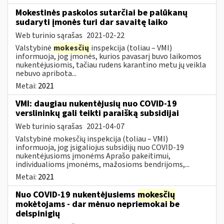
Mokestinės paskolos sutarčiai be palūkanų
sudaryti įmonės turi dar savaitę laiko
Web turinio sąrašas
2021-02-22
Valstybinė
mokesčių
inspekcija (toliau – VMI)
informuoja, jog įmonės, kurios pavasarį buvo laikomos
nukentėjusiomis, tačiau rudens karantino metu jų veikla
nebuvo apribota...
Metai:
2021
VMI: daugiau nukentėjusių nuo COVID-19
verslininkų gali teikti paraišką subsidijai
Web turinio sąrašas
2021-04-07
Valstybinė mokesčių inspekcija (toliau – VMI)
informuoja, jog įsigaliojus subsidijų nuo COVID-19
nukentėjusioms įmonėms Aprašo pakeitimui,
individualioms įmonėms, mažosioms bendrijoms,...
Metai:
2021
Nuo COVID-19 nukentėjusiems
mokesčių
mokėtojams - dar mėnuo nepriemokai be
delspinigių