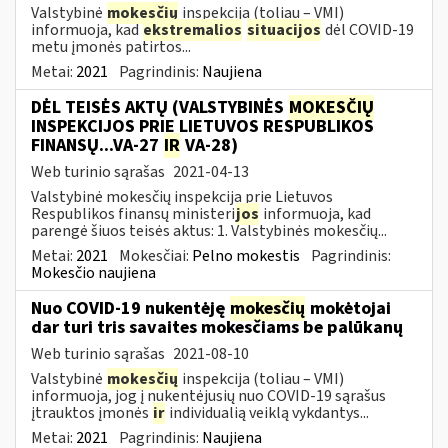
Valstybinė
mokesčių
inspekcija (toliau – VMI)
informuoja, kad
ekstremalios
situacijos
dėl COVID-19
metu įmonės patirtos...
Metai:
2021
Pagrindinis:
Naujiena
DĖL TEISĖS AKTŲ (VALSTYBINĖS
MOKESČIŲ
INSPEKCIJOS PRIE LIETUVOS RESPUBLIKOS
FINANSŲ...VA-27
IR
VA-28)
Web turinio sąrašas
2021-04-13
Valstybinė mokesčių inspekcija prie Lietuvos
Respublikos finansų ministeri
jos
informuoja, kad
parengė šiuos teisės aktus: 1. Valstybinės mokesčių...
Metai:
2021
Mokesčiai:
Pelno mokestis
Pagrindinis:
Mokesčio naujiena
Nuo COVID-19 nukentėję
mokesčių
mokėtojai
dar turi tris savaites mokesčiams be palūkanų
Web turinio sąrašas
2021-08-10
Valstybinė
mokesčių
inspekcija (toliau – VMI)
informuoja, jog į nukentėjusių nuo COVID-19 sąrašus
įtrauktos įmonės
ir
individualią veiklą vykdantys...
Metai:
2021
Pagrindinis:
Naujiena