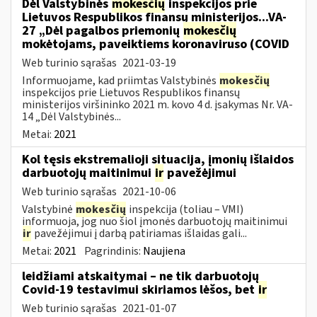
Dėl Valstybinės
mokesčių
inspekcijos prie
Lietuvos Respublikos finansų ministerijos...VA-
27 „Dėl pagalbos priemonių
mokesčių
mokėtojams, paveiktiems koronaviruso (COVID
Web turinio sąrašas
2021-03-19
Informuojame, kad priimtas Valstybinės
mokesčių
inspekcijos prie Lietuvos Respublikos finansų
ministerijos viršininko 2021 m. kovo 4 d. įsakymas Nr. VA-
14 „Dėl Valstybinės...
Metai:
2021
Kol tęsis ekstremalioji situacija, įmonių išlaidos
darbuotojų maitinimui
ir
pavežėjimui
Web turinio sąrašas
2021-10-06
Valstybinė
mokesčių
inspekcija (toliau – VMI)
informuoja, jog nuo šiol įmonės darbuotojų maitinimui
ir
pavežėjimui į darbą patiriamas išlaidas gali...
Metai:
2021
Pagrindinis:
Naujiena
leidžiami atskaitymai – ne tik darbuotojų
Covid-19 testavimui skiriamos lėšos, bet
ir
Web turinio sąrašas
2021-01-07