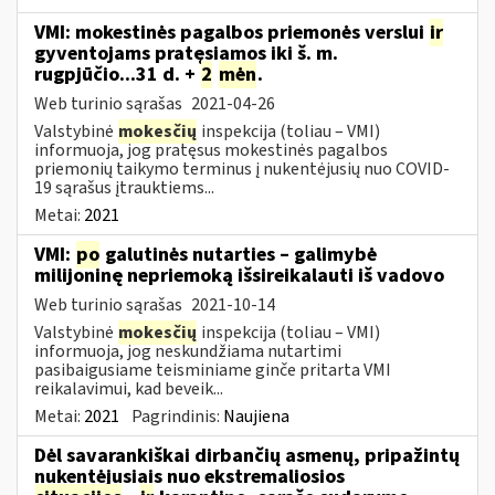
VMI: mokestinės pagalbos priemonės verslui
ir
gyventojams pratęsiamos iki š. m.
rugpjūčio...31 d. +
2
mėn
.
Web turinio sąrašas
2021-04-26
Valstybinė
mokesčių
inspekcija (toliau – VMI)
informuoja, jog pratęsus mokestinės pagalbos
priemonių taikymo terminus į nukentėjusių nuo COVID-
19 sąrašus įtrauktiems...
Metai:
2021
VMI:
po
galutinės nutarties – galimybė
milijoninę nepriemoką išsireikalauti iš vadovo
Web turinio sąrašas
2021-10-14
Valstybinė
mokesčių
inspekcija (toliau – VMI)
informuoja, jog neskundžiama nutartimi
pasibaigusiame teisminiame ginče pritarta VMI
reikalavimui, kad beveik...
Metai:
2021
Pagrindinis:
Naujiena
Dėl savarankiškai dirbančių asmenų, pripažintų
nukentėjusiais nuo ekstremaliosios