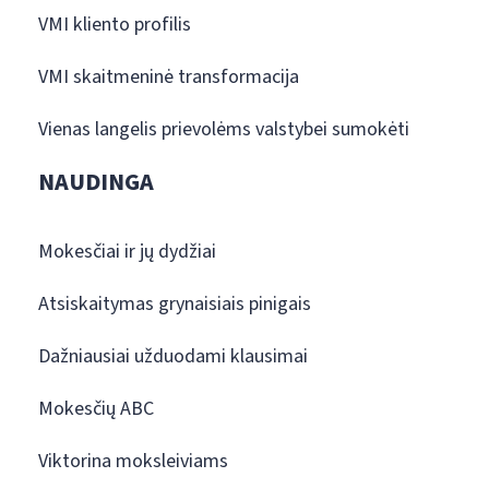
VMI kliento profilis
VMI skaitmeninė transformacija
Vienas langelis prievolėms valstybei sumokėti
NAUDINGA
Mokesčiai ir jų dydžiai
Atsiskaitymas grynaisiais pinigais
Dažniausiai užduodami klausimai
Mokesčių ABC
Viktorina moksleiviams