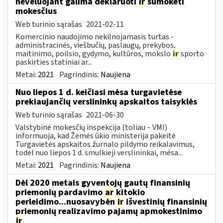
nevėluojant galima deklaruoti
ir
sumokėti
mokesčius
Web turinio sąrašas
2021-02-11
Komercinio naudojimo nekilnojamasis turtas -
administracinės, viešbučių, paslaugų, prekybos,
maitinimo, poilsio, gydymo, kultūros, mokslo
ir
sporto
paskirties statiniai ar...
Metai:
2021
Pagrindinis:
Naujiena
Nuo liepos 1 d. keičiasi mėsa turgavietėse
prekiaujančių verslininkų apskaitos taisyklės
Web turinio sąrašas
2021-06-30
Valstybinė mokesčių inspekcija (toliau – VMI)
informuoja, kad Žemės ūkio ministerija pakeitė
Turgavietės apskaitos žurnalo pildymo reikalavimus,
todėl nuo liepos 1 d. smulkieji verslininkai, mėsa...
Metai:
2021
Pagrindinis:
Naujiena
Dėl 2020 metais gyventojų gautų finansinių
priemonių pardavimo
ar
kitokio
perleidimo...nuosavybėn
ir
išvestinių finansinių
priemonių realizavimo pajamų apmokestinimo
ir