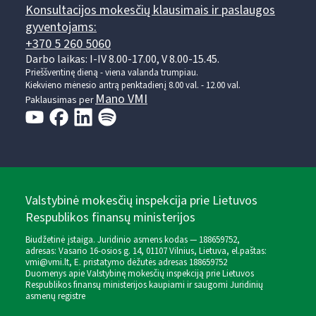
Konsultacijos mokesčių klausimais ir paslaugos
gyventojams:
+370 5 260 5060
Darbo laikas: I-IV 8.00-17.00, V 8.00-15.45.
Prieššventinę dieną - viena valanda trumpiau.
Kiekvieno mėnesio antrą penktadienį 8.00 val. - 12.00 val.
Mano VMI
Paklausimas per
Valstybinė mokesčių inspekcija prie Lietuvos
Respublikos finansų ministerijos
Biudžetinė įstaiga. Juridinio asmens kodas — 188659752,
adresas: Vasario 16-osios g. 14, 01107 Vilnius, Lietuva, el.paštas:
vmi@vmi.lt
, E. pristatymo dėžutės adresas 188659752
Duomenys apie Valstybinę mokesčių inspekciją prie Lietuvos
Respublikos finansų ministerijos kaupiami ir saugomi Juridinių
asmenų registre