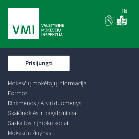
Prisijungti
Mokesčių mokėtojų informacija
Formos
Rinkmenos / Atviri duomenys
Skaičiuoklės ir pagalbininkai
Sąskaitos ir įmokų kodai
Mokesčių žinynas