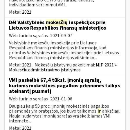
individualiam vertinimui VMI...
Metai:
2021
Dėl Valstybinės
mokesčių
inspekcijos prie
Lietuvos Respublikos finansų ministerijos
Web turinio sąrašas
2021-09-07
Valstybinė mokesčių inspekcija prie Lietuvos
Respublikos finansų ministerijos informuoja, kad
priimtas Valstybinės mokesčių inspekcijos prie Lietuvos
Respublikos finansų ministerijos viršininko...
Metai:
2021
Mokesčių įstatymų pakeitimai:
MĮP 2021 »
Mokesčiu administravimo įstatymas
VMI paskelbė 67,4 tūkst. įmonių sąrašą,
kurioms mokestines pagalbos priemones taikys
ateinantį pusmetį
Web turinio sąrašas
2021-01-06
Daugiau kaip 50 proc. įmonių mokestinės pagalbos
priemonės yra pratęstos, jos buvo taikomos
ir
anksčiau.
Naujai sudarytas įmonių sąrašas yra skelbiamas VMI
interneto...
Metai:
2021