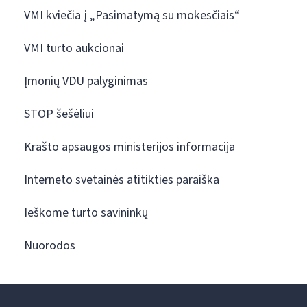
VMI kviečia į „Pasimatymą su mokesčiais“
VMI turto aukcionai
Įmonių VDU palyginimas
STOP šešėliui
Krašto apsaugos ministerijos informacija
Interneto svetainės atitikties paraiška
Ieškome turto savininkų
Nuorodos