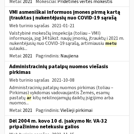
Metai:
2021
Mokesčiai:
Pridėtinės vertės mokestis
VMI asmeniškai informuos įmones pirmą kartą
įtrauktas į nukentėjusių nuo COVID-19 sąrašą
Web turinio sąrašas
2021-01-21
Valstybinė mokesčių inspekcija (toliau – VMI)
informuoja, jog 34 tūkst. naujų įmonių, įtrauktų į 2021 m.
nukentėjusių nuo COVID-19 sąrašą, artimiausiu
metu
sulauks...
Metai:
2021
Pagrindinis:
Naujiena
Administracinių patalpų nuomos viešasis
pirkimas
Web turinio sąrašas
2021-10-08
Administracinių patalpų nuomos pirkimas (toliau –
Pirkimas) vykdomas vadovaujantis Žemės, esamų
pastatų
ar
kitų nekilnojamųjų daiktų įsigijimo arba
nuomos...
Metai:
2021
Pagrindinis:
Viešieji pirkimai
Dėl 2004 m. kovo 10 d. įsakymo Nr. VA-32
pripažinimo netekusiu galios