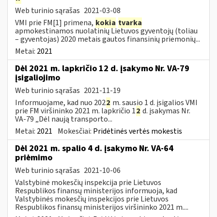
Web turinio sąrašas
2021-03-08
VMI prie FM[1] primena,
kokia
tvarka
apmokestinamos nuolatinių Lietuvos gyventojų (toliau
– gyventojas) 2020 metais gautos finansinių priemonių...
Metai:
2021
Dėl 2021 m. lapkričio 12 d. įsakymo Nr. VA-79
įsigaliojimo
Web turinio sąrašas
2021-11-19
Informuojame, kad nuo 202
2
m. sausio 1 d. įsigalios VMI
prie FM viršininko 2021 m. lapkričio 1
2
d. įsakymas Nr.
VA-79 „Dėl naują transporto...
Metai:
2021
Mokesčiai:
Pridėtinės vertės mokestis
Dėl 2021 m. spalio 4 d. įsakymo Nr. VA-64
priėmimo
Web turinio sąrašas
2021-10-06
Valstybinė mokesčių inspekcija prie Lietuvos
Respublikos finansų ministerijos informuoja, kad
Valstybinės mokesčių inspekcijos prie Lietuvos
Respublikos finansų ministerijos viršininko 2021 m....