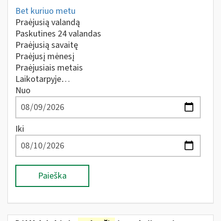
Bet kuriuo metu
Praėjusią valandą
Paskutines 24 valandas
Praėjusią savaitę
Praėjusį mėnesį
Praėjusiais metais
Laikotarpyje…
Nuo
Iki
Paieška