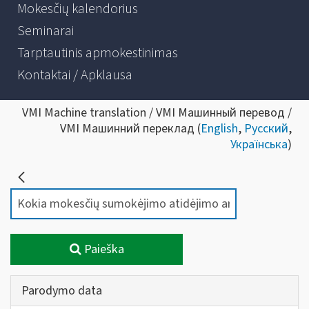
Mokesčių kalendorius
Seminarai
Tarptautinis apmokestinimas
Kontaktai / Apklausa
VMI Machine translation / VMI Машинный перевод /
VMI Машинний переклад (
English
,
Русский
,
Українська
)
Paieška
Parodymo data