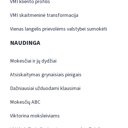
VMI kliento profilis
VMI skaitmeninė transformacija
Vienas langelis prievolėms valstybei sumokėti
NAUDINGA
Mokesčiai ir jų dydžiai
Atsiskaitymas grynaisiais pinigais
Dažniausiai užduodami klausimai
Mokesčių ABC
Viktorina moksleiviams