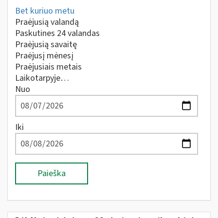
Bet kuriuo metu
Praėjusią valandą
Paskutines 24 valandas
Praėjusią savaitę
Praėjusį mėnesį
Praėjusiais metais
Laikotarpyje…
Nuo
Iki
Paieška