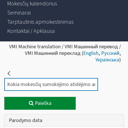
Mokesčių kalendorius
Seminarai
Tarptautinis apmokestinimas
Kontaktai / Apklausa
VMI Machine translation / VMI Машинный перевод /
VMI Машинний переклад (
English
,
Русский
,
Українська
)
Paieška
Parodymo data