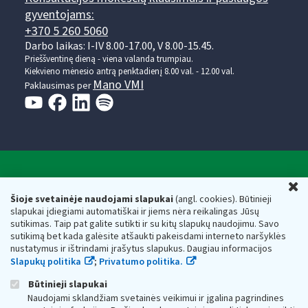
gyventojams:
+370 5 260 5060
Darbo laikas: I-IV 8.00-17.00, V 8.00-15.45.
Prieššventinę dieną - viena valanda trumpiau.
Kiekvieno mėnesio antrą penktadienį 8.00 val. - 12.00 val.
Mano VMI
Paklausimas per
Valstybinė mokesčių inspekcija prie Lietuvos
U
Respublikos finansų ministerijos
Šioje svetainėje naudojami slapukai
(angl. cookies). Būtinieji
slapukai įdiegiami automatiškai ir jiems nėra reikalingas Jūsų
Biudžetinė įstaiga. Juridinio asmens kodas — 188659752,
sutikimas. Taip pat galite sutikti ir su kitų slapukų naudojimu. Savo
adresas: Vasario 16-osios g. 14, 01107 Vilnius, Lietuva, el.paštas:
sutikimą bet kada galėsite atšaukti pakeisdami interneto naršyklės
vmi@vmi.lt
, E. pristatymo dėžutės adresas 188659752
nustatymus ir ištrindami įrašytus slapukus. Daugiau informacijos
Duomenys apie Valstybinę mokesčių inspekciją prie Lietuvos
Slapukų politika
;
Privatumo politika.
Respublikos finansų ministerijos kaupiami ir saugomi Juridinių
asmenų registre
Būtinieji slapukai
Naudojami sklandžiam svetainės veikimui ir įgalina pagrindines