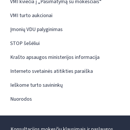
VMI kviečia į „Pasimatymą su mokesčiais“
VMI turto aukcionai
Įmonių VDU palyginimas
STOP šešėliui
Krašto apsaugos ministerijos informacija
Interneto svetainės atitikties paraiška
Ieškome turto savininkų
Nuorodos
Konsultacijos mokesčių klausimais ir paslaugos