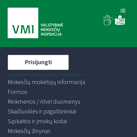
Prisijungti
Mokesčių mokėtojų informacija
Formos
Rinkmenos / Atviri duomenys
Skaičiuoklės ir pagalbininkai
Sąskaitos ir įmokų kodai
Mokesčių žinynas