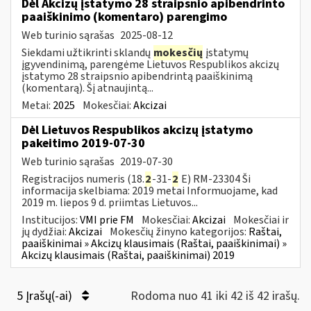
Dėl Akcizų įstatymo 28 straipsnio apibendrinto
paaiškinimo (komentaro) parengimo
Web turinio sąrašas
2025-08-12
Siekdami užtikrinti sklandų
mokesčių
įstatymų
įgyvendinimą, parengėme Lietuvos Respublikos akcizų
įstatymo 28 straipsnio apibendrintą paaiškinimą
(komentarą). Šį atnaujintą...
Metai:
2025
Mokesčiai:
Akcizai
Dėl Lietuvos Respublikos akcizų įstatymo
pakeitimo 2019-07-30
Web turinio sąrašas
2019-07-30
Registracijos numeris (18.
2
-31-
2
E) RM-23304 Ši
informacija skelbiama: 2019 metai Informuojame, kad
2019 m. liepos 9 d. priimtas Lietuvos...
Institucijos:
VMI prie FM
Mokesčiai:
Akcizai
Mokesčiai ir
jų dydžiai:
Akcizai
Mokesčių žinyno kategorijos:
Raštai,
paaiškinimai » Akcizų klausimais (Raštai, paaiškinimai) »
Akcizų klausimais (Raštai, paaiškinimai) 2019
5 Įrašų(-ai)
Rodoma nuo 41 iki 42 iš 42 irašų.