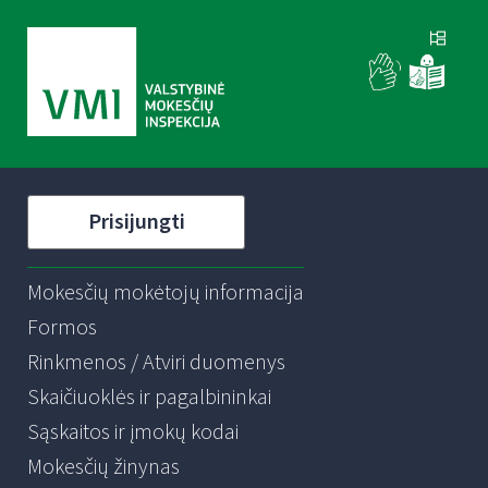
Prisijungti
Mokesčių mokėtojų informacija
Formos
Rinkmenos / Atviri duomenys
Skaičiuoklės ir pagalbininkai
Sąskaitos ir įmokų kodai
Mokesčių žinynas