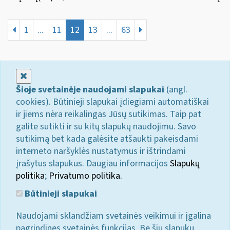
1
...
11
12
13
...
63
Uždaryti
Šioje svetainėje naudojami slapukai
(angl.
cookies). Būtinieji slapukai įdiegiami automatiškai
ir jiems nėra reikalingas Jūsų sutikimas. Taip pat
galite sutikti ir su kitų slapukų naudojimu. Savo
sutikimą bet kada galėsite atšaukti pakeisdami
interneto naršyklės nustatymus ir ištrindami
įrašytus slapukus. Daugiau informacijos
Slapukų
politika
;
Privatumo politika.
Būtinieji slapukai
Naudojami sklandžiam svetainės veikimui ir įgalina
pagrindines svetainės funkcijas. Be šių slapukų