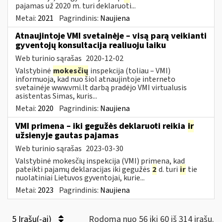
pajamas už 2020 m. turi deklaruoti...
Metai:
2021
Pagrindinis:
Naujiena
Atnaujintoje VMI svetainėje – visą parą veikianti
gyventojų konsultacija realiuoju laiku
Web turinio sąrašas
2020-12-02
Valstybinė
mokesčių
inspekcija (toliau – VMI)
informuoja, kad nuo šiol atnaujintoje interneto
svetainėje www.vmi.lt darbą pradėjo VMI virtualusis
asistentas Simas, kuris...
Metai:
2020
Pagrindinis:
Naujiena
VMI primena – iki gegužės deklaruoti reikia
ir
užsienyje gautas pajamas
Web turinio sąrašas
2023-03-30
Valstybinė mokesčių inspekcija (VMI) primena, kad
pateikti pajamų deklaracijas iki gegužės
2
d. turi
ir
tie
nuolatiniai Lietuvos gyventojai, kurie...
Metai:
2023
Pagrindinis:
Naujiena
5 Įrašų(-ai)
Rodoma nuo 56 iki 60 iš 314 irašų.