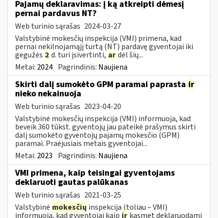
Pajamų deklaravimas: į ką atkreipti dėmesį
pernai pardavus NT?
Web turinio sąrašas
2024-03-27
Valstybinė mokesčių inspekcija (VMI) primena, kad
pernai nekilnojamąjį turtą (NT) pardavę gyventojai iki
gegužės
2
d. turi įsivertinti,
ar
dėl šių...
Metai:
2024
Pagrindinis:
Naujiena
Skirti dalį sumokėto GPM paramai paprasta
ir
nieko nekainuoja
Web turinio sąrašas
2023-04-20
Valstybinė mokesčių inspekcija (VMI) informuoja, kad
beveik 360 tūkst. gyventojų jau pateikė prašymus skirti
dalį sumokėto gyventojų pajamų mokesčio (GPM)
paramai. Praėjusiais metais gyventojai...
Metai:
2023
Pagrindinis:
Naujiena
VMI primena, kaip teisingai gyventojams
deklaruoti gautas palūkanas
Web turinio sąrašas
2021-03-25
Valstybinė
mokesčių
inspekcija (toliau – VMI)
informuoja, kad gyventojai kaip
ir
kasmet deklaruodami