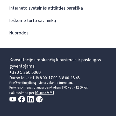
Interneto svetainės atitikties paraiška
Ieškome turto savininkų
Nuorodos
Konsultacijos mokesčių klausimais ir paslaugos
gyventojams:
+370 5 260 5060
Darbo laikas: I-IV 8.00-17.00, V 8.00-15.45.
Prieššventinę dieną - viena valanda trumpiau.
Kiekvieno mėnesio antrą penktadienį 8.00 val. - 12.00 val.
Mano VMI
Paklausimas per