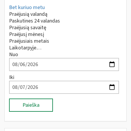
Bet kuriuo metu
Praėjusią valandą
Paskutines 24 valandas
Praėjusią savaitę
Praėjusį mėnesį
Praėjusiais metais
Laikotarpyje…
Nuo
Iki
Paieška