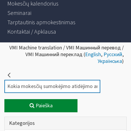
Mokesčių kalendorius
Seminarai
Tarptautinis apmokestinimas
Kontaktai / Apklausa
VMI Machine translation / VMI Машинный перевод /
VMI Машинний переклад (
English
,
Русский
,
Українська
)
Paieška
Kategorijos