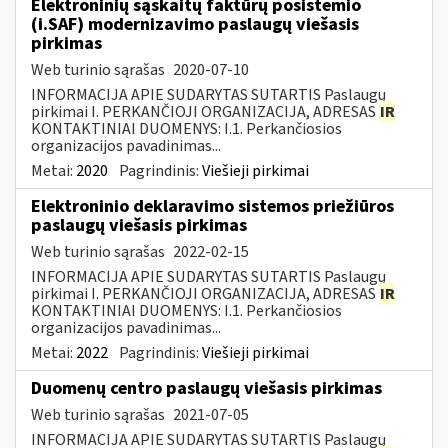
Elektroninių sąskaitų faktūrų posistemio
(i.SAF) modernizavimo paslaugų viešasis
pirkimas
Web turinio sąrašas
2020-07-10
INFORMACIJA APIE SUDARYTAS SUTARTIS Paslaugų
pirkimai I. PERKANČIOJI ORGANIZACIJA, ADRESAS
IR
KONTAKTINIAI DUOMENYS: I.1. Perkančiosios
organizacijos pavadinimas...
Metai:
2020
Pagrindinis:
Viešieji pirkimai
Elektroninio deklaravimo sistemos priežiūros
paslaugų viešasis pirkimas
Web turinio sąrašas
2022-02-15
INFORMACIJA APIE SUDARYTAS SUTARTIS Paslaugų
pirkimai I. PERKANČIOJI ORGANIZACIJA, ADRESAS
IR
KONTAKTINIAI DUOMENYS: I.1. Perkančiosios
organizacijos pavadinimas...
Metai:
2022
Pagrindinis:
Viešieji pirkimai
Duomenų centro paslaugų viešasis pirkimas
Web turinio sąrašas
2021-07-05
INFORMACIJA APIE SUDARYTAS SUTARTIS Paslaugų