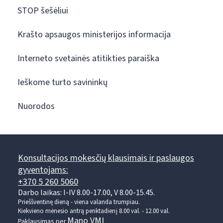
STOP šešėliui
Krašto apsaugos ministerijos informacija
Interneto svetainės atitikties paraiška
Ieškome turto savininkų
Nuorodos
Konsultacijos mokesčių klausimais ir paslaugos
gyventojams:
+370 5 260 5060
Darbo laikas: I-IV 8.00-17.00, V 8.00-15.45.
Prieššventinę dieną - viena valanda trumpiau.
Kiekvieno mėnesio antrą penktadienį 8.00 val. - 12.00 val.
Mano VMI
Paklausimas per