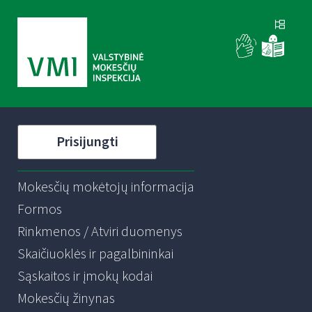
Prisijungti
Mokesčių mokėtojų informacija
Formos
Rinkmenos / Atviri duomenys
Skaičiuoklės ir pagalbininkai
Sąskaitos ir įmokų kodai
Mokesčių žinynas