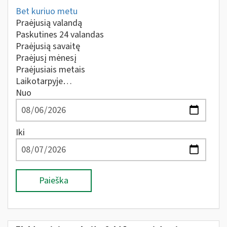
Bet kuriuo metu
Praėjusią valandą
Paskutines 24 valandas
Praėjusią savaitę
Praėjusį mėnesį
Praėjusiais metais
Laikotarpyje…
Nuo
Iki
Paieška