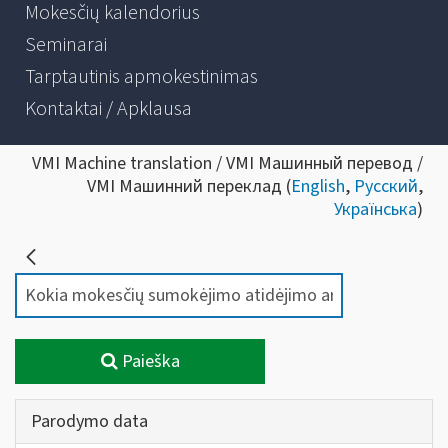
Mokesčių kalendorius
Seminarai
Tarptautinis apmokestinimas
Kontaktai / Apklausa
VMI Machine translation / VMI Машинный перевод /
VMI Машинний переклад (
English
,
Русский
,
Українська
)
Paieška
Parodymo data