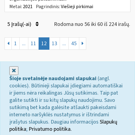
Metai:
2021
Pagrindinis:
Viešieji pirkimai
5 Įrašų(-ai)
Rodoma nuo 56 iki 60 iš 224 irašų.
1
...
11
12
13
...
45
Uždaryti
Šioje svetainėje naudojami slapukai
(angl.
cookies). Būtinieji slapukai įdiegiami automatiškai
ir jiems nėra reikalingas Jūsų sutikimas. Taip pat
galite sutikti ir su kitų slapukų naudojimu. Savo
sutikimą bet kada galėsite atšaukti pakeisdami
interneto naršyklės nustatymus ir ištrindami
įrašytus slapukus. Daugiau informacijos
Slapukų
politika
;
Privatumo politika.