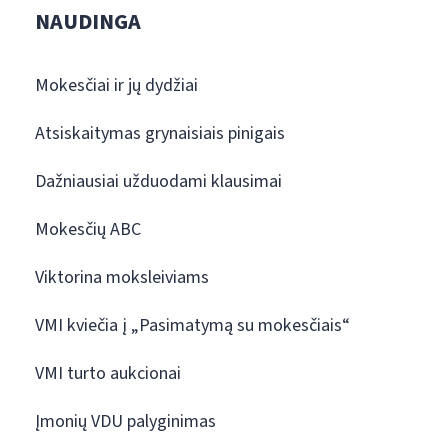
NAUDINGA
Mokesčiai ir jų dydžiai
Atsiskaitymas grynaisiais pinigais
Dažniausiai užduodami klausimai
Mokesčių ABC
Viktorina moksleiviams
VMI kviečia į „Pasimatymą su mokesčiais“
VMI turto aukcionai
Įmonių VDU palyginimas