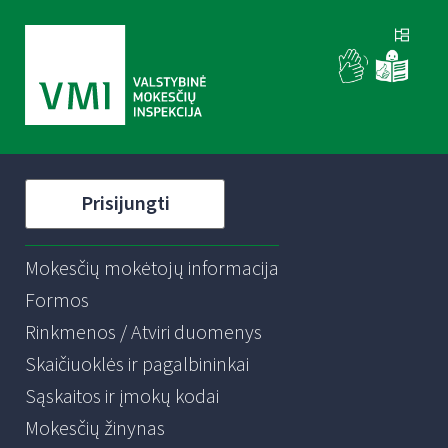
Prisijungti
Mokesčių mokėtojų informacija
Formos
Rinkmenos / Atviri duomenys
Skaičiuoklės ir pagalbininkai
Sąskaitos ir įmokų kodai
Mokesčių žinynas