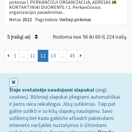
pirkimai I. PERKANČIOJI ORGANIZACIJA, ADRESAS
IR
KONTAKTINIAI DUOMENYS: I.1. Perkančiosios
organizacijos pavadinimas...
Metai:
2022
Pagrindinis:
Viešieji pirkimai
5 Įrašų(-ai)
Rodoma nuo 56 iki 60 iš 224 irašų.
1
...
11
12
13
...
45
Uždaryti
Šioje svetainėje naudojami slapukai
(angl.
cookies). Būtinieji slapukai įdiegiami automatiškai
ir jiems nėra reikalingas Jūsų sutikimas. Taip pat
galite sutikti ir su kitų slapukų naudojimu. Savo
sutikimą bet kada galėsite atšaukti pakeisdami
interneto naršyklės nustatymus ir ištrindami