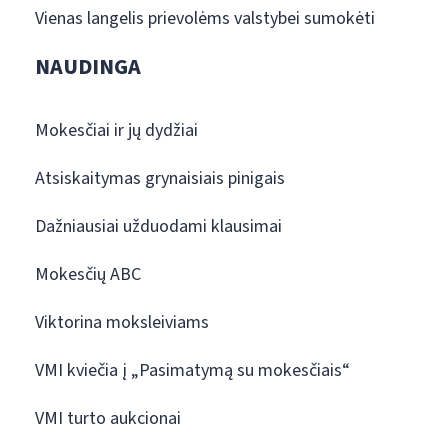
Vienas langelis prievolėms valstybei sumokėti
NAUDINGA
Mokesčiai ir jų dydžiai
Atsiskaitymas grynaisiais pinigais
Dažniausiai užduodami klausimai
Mokesčių ABC
Viktorina moksleiviams
VMI kviečia į „Pasimatymą su mokesčiais“
VMI turto aukcionai