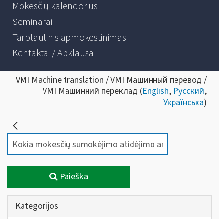
Mokesčių kalendorius
Seminarai
Tarptautinis apmokestinimas
Kontaktai / Apklausa
VMI Machine translation / VMI Машинный перевод /
VMI Машинний переклад (
English
,
Русский
,
Українська
)
Paieška
Kategorijos