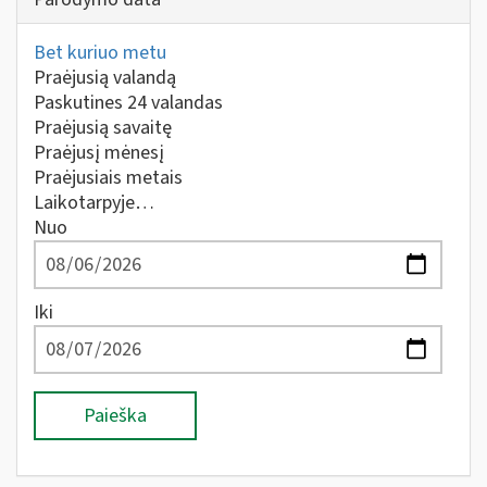
Bet kuriuo metu
Praėjusią valandą
Paskutines 24 valandas
Praėjusią savaitę
Praėjusį mėnesį
Praėjusiais metais
Laikotarpyje…
Nuo
Iki
Paieška