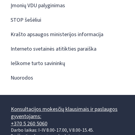
Įmonių VDU palyginimas
STOP šešėliui
Krašto apsaugos ministerijos informacija
Interneto svetainės atitikties paraiška
Ieškome turto savininkų
Nuorodos
Konsultacijos mokesčių klausimais ir paslaugos
gyventojams:
+370 5 260 5060
Darbo laikas: I-IV 8.00-17.00, V 8.00-15.45.