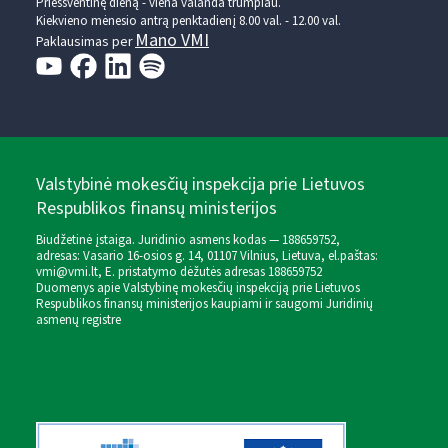
Prieššventinę dieną - viena valanda trumpiau.
Kiekvieno mėnesio antrą penktadienį 8.00 val. - 12.00 val.
Mano VMI
Paklausimas per
Valstybinė mokesčių inspekcija prie Lietuvos
Respublikos finansų ministerijos
Biudžetinė įstaiga. Juridinio asmens kodas — 188659752,
adresas: Vasario 16-osios g. 14, 01107 Vilnius, Lietuva, el.paštas:
vmi@vmi.lt
, E. pristatymo dėžutės adresas 188659752
Duomenys apie Valstybinę mokesčių inspekciją prie Lietuvos
Respublikos finansų ministerijos kaupiami ir saugomi Juridinių
asmenų registre