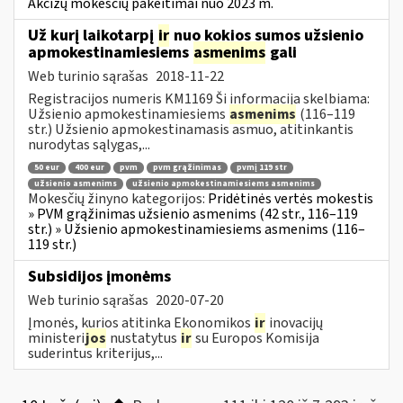
Akcizų mokesčių pakeitimai nuo 2023 m.
Už kurį laikotarpį
ir
nuo kokios sumos užsienio
apmokestinamiesiems
asmenims
gali
Web turinio sąrašas
2018-11-22
Registracijos numeris KM1169 Ši informacija skelbiama:
Užsienio apmokestinamiesiems
asmenims
(116–119
str.) Užsienio apmokestinamasis asmuo, atitinkantis
nurodytas sąlygas,...
50 eur
400 eur
pvm
pvm grąžinimas
pvmį 119 str
užsienio asmenims
užsienio apmokestinamiesiems asmenims
Mokesčių žinyno kategorijos:
Pridėtinės vertės mokestis
» PVM grąžinimas užsienio asmenims (42 str., 116–119
str.) » Užsienio apmokestinamiesiems asmenims (116–
119 str.)
Subsidijos įmonėms
Web turinio sąrašas
2020-07-20
Įmonės, kurios atitinka Ekonomikos
ir
inovacijų
ministeri
jos
nustatytus
ir
su Europos Komisija
suderintus kriterijus,...