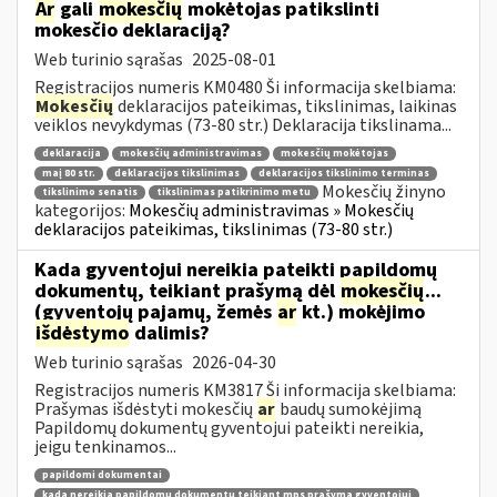
Ar
gali
mokesčių
mokėtojas patikslinti
mokesčio deklaraciją?
Web turinio sąrašas
2025-08-01
Registracijos numeris KM0480 Ši informacija skelbiama:
Mokesčių
deklaracijos pateikimas, tikslinimas, laikinas
veiklos nevykdymas (73-80 str.) Deklaracija tikslinama...
deklaracija
mokesčių administravimas
mokesčių mokėtojas
maį 80 str.
deklaracijos tikslinimas
deklaracijos tikslinimo terminas
Mokesčių žinyno
tikslinimo senatis
tikslinimas patikrinimo metu
kategorijos:
Mokesčių administravimas » Mokesčių
deklaracijos pateikimas, tikslinimas (73-80 str.)
Kada gyventojui nereikia pateikti papildomų
dokumentų, teikiant prašymą dėl
mokesčių
...
(gyventojų pajamų, žemės
ar
kt.) mokėjimo
išdėstymo
dalimis?
Web turinio sąrašas
2026-04-30
Registracijos numeris KM3817 Ši informacija skelbiama:
Prašymas išdėstyti mokesčių
ar
baudų sumokėjimą
Papildomų dokumentų gyventojui pateikti nereikia,
jeigu tenkinamos...
papildomi dokumentai
kada nereikia papildomų dokumentų teikiant mps prašymą gyventojui