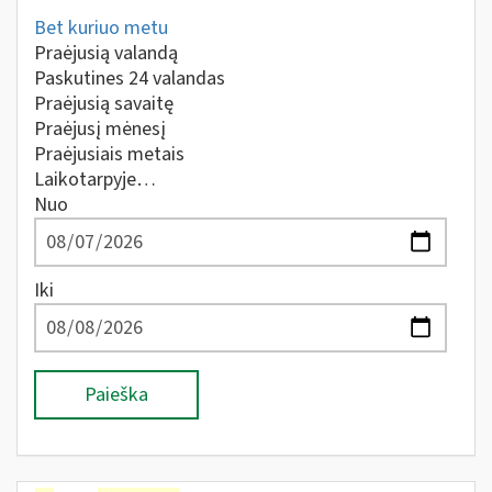
Bet kuriuo metu
Praėjusią valandą
Paskutines 24 valandas
Praėjusią savaitę
Praėjusį mėnesį
Praėjusiais metais
Laikotarpyje…
Nuo
Iki
Paieška