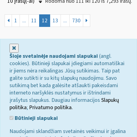
10 Įrašų(-ai)
Rodoma nuo 111 iki 120 iš 7,293 irašų.
1
...
11
12
13
...
730
Uždaryti
Šioje svetainėje naudojami slapukai
(angl.
cookies). Būtinieji slapukai įdiegiami automatiškai
ir jiems nėra reikalingas Jūsų sutikimas. Taip pat
galite sutikti ir su kitų slapukų naudojimu. Savo
sutikimą bet kada galėsite atšaukti pakeisdami
interneto naršyklės nustatymus ir ištrindami
įrašytus slapukus. Daugiau informacijos
Slapukų
politika
;
Privatumo politika.
Būtinieji slapukai
Naudojami sklandžiam svetainės veikimui ir įgalina