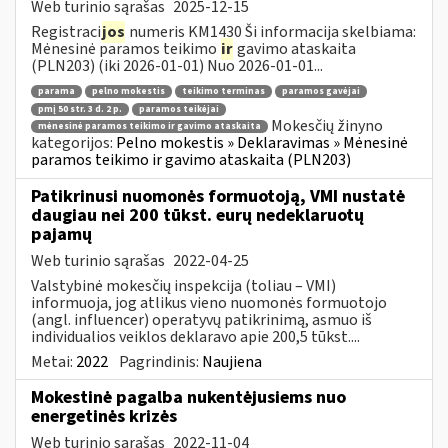
Web turinio sąrašas
2025-12-15
Registraci
jos
numeris KM1430 Ši informacija skelbiama:
Mėnesinė paramos teikimo
ir
gavimo ataskaita
(PLN203) (iki 2026-01-01) Nuo 2026-01-01...
parama
pelno mokestis
teikimo terminas
paramos gavėjai
pmį 50 str. 3 d. 2 p.
paramos teikėjai
Mokesčių žinyno
mėnesinė paramos teikimo ir gavimo ataskaita
kategorijos:
Pelno mokestis » Deklaravimas » Mėnesinė
paramos teikimo ir gavimo ataskaita (PLN203)
Patikrinusi nuomonės formuotoją, VMI nustatė
daugiau nei 200 tūkst. eurų nedeklaruotų
pajamų
Web turinio sąrašas
2022-04-25
Valstybinė mokesčių inspekcija (toliau – VMI)
informuoja, jog atlikus vieno nuomonės formuotojo
(angl. influencer) operatyvų patikrinimą, asmuo iš
individualios veiklos deklaravo apie 200,5 tūkst....
Metai:
2022
Pagrindinis:
Naujiena
Mokestinė pagalba nukentėjusiems nuo
energetinės krizės
Web turinio sąrašas
2022-11-04