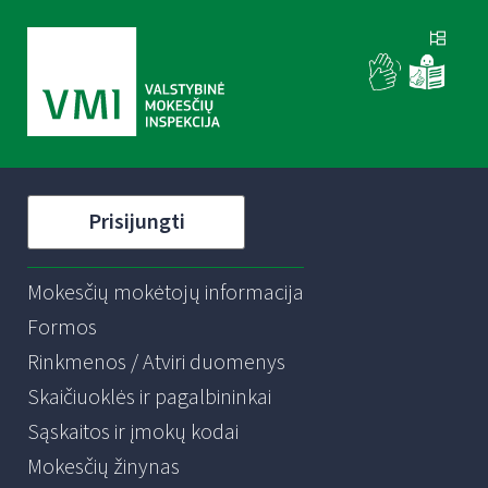
Prisijungti
Mokesčių mokėtojų informacija
Formos
Rinkmenos / Atviri duomenys
Skaičiuoklės ir pagalbininkai
Sąskaitos ir įmokų kodai
Mokesčių žinynas