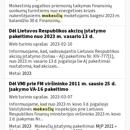
Mokestinių pagalbos priemonių taikymas finansinių
sunkumų turintiems nuo energetinės krizės
nukentėjusiems
mokesčių
mokėtojams baigėsi 2023 m.
balandžio 30 d. Finansinių...
Dėl Lietuvos Respublikos akcizų įstatymo
pakeitimo nuo 2023 m. vasario 13 d.
Web turinio sąrašas
2023-02-10
Informuojame, kad, vadovaujantis Lietuvos Respublikos
akcizų įstatymo (toliau − AĮ) pakeitimu Nr. XIV-777[1],
nuo 2023 m. vasario 13 d. įsigalioja šie AĮ pakeitimai:
nustatoma, kad akcizais...
Metai:
2023
Dėl VMI prie FM viršininko 2011 m. sausio 25 d.
įsakymo VA-16 pakeitimo
Web turinio sąrašas
2023-03-07
Informuojame, kad nuo 2023 m. kovo 3 d. įsigaliojo
Valstybinės
mokesčių
inspekcijos prie Lietuvos
Respublikos finansų ministerijos viršininko 2023 m. kovo
2 d. įsakymas Nr....
Metai:
2023
Mokesčių įstatymų pakeitimai:
MĮP 2021 »