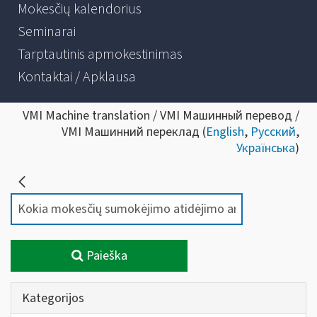
Mokesčių kalendorius
Seminarai
Tarptautinis apmokestinimas
Kontaktai / Apklausa
VMI Machine translation / VMI Машинный перевод /
VMI Машинний переклад (
English
,
Русский
,
Українська
)
Paieška
Kategorijos