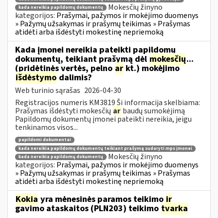
Mokesčių žinyno
kada nereikia papildomų dokumentų
kategorijos:
Prašymai, pažymos ir mokėjimo duomenys
» Pažymų užsakymas ir prašymų teikimas » Prašymas
atidėti arba išdėstyti mokestinę nepriemoką
Kada įmonei nereikia pateikti papildomų
dokumentų, teikiant prašymą dėl
mokesčių
...
(pridėtinės vertės, pelno
ar
kt.) mokėjimo
išdėstymo
dalimis?
Web turinio sąrašas
2026-04-30
Registracijos numeris KM3819 Ši informacija skelbiama:
Prašymas išdėstyti mokesčių
ar
baudų sumokėjimą
Papildomų dokumentų įmonei pateikti nereikia, jeigu
tenkinamos visos...
papildomi dokumentai
kada nereikia papildomų dokumentų teikiant prašymą sudaryti mps įmonei
Mokesčių žinyno
kada nereikia papildomų dokumentų
kategorijos:
Prašymai, pažymos ir mokėjimo duomenys
» Pažymų užsakymas ir prašymų teikimas » Prašymas
atidėti arba išdėstyti mokestinę nepriemoką
Kokia
yra mėnesinės paramos teikimo
ir
gavimo ataskaitos (PLN203) teikimo
tvarka