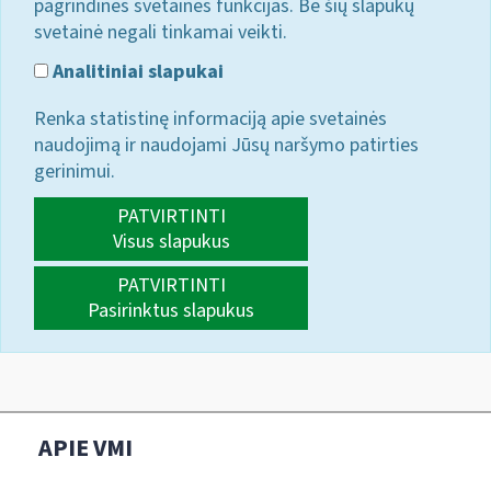
pagrindines svetainės funkcijas. Be šių slapukų
svetainė negali tinkamai veikti.
Analitiniai slapukai
Renka statistinę informaciją apie svetainės
naudojimą ir naudojami Jūsų naršymo patirties
gerinimui.
PATVIRTINTI
Visus slapukus
PATVIRTINTI
Pasirinktus slapukus
APIE VMI