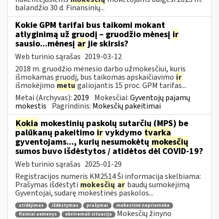
balandžio 30 d. Finansinių...
Kokie GPM tarifai bus taikomi mokant
atlyginimą už gruodį – gruodžio mėnesį
ir
sausio...mėnesį
ar
jie skirsis?
Web turinio sąrašas
2019-03-12
2018 m. gruodžio mėnesio darbo užmokesčiui, kuris
išmokamas gruodį, bus taikomas apskaičiavimo
ir
išmokėjimo
metu
galiojantis 15 proc. GPM tarifas...
Metai (Archyvas):
2019
Mokesčiai:
Gyventojų pajamų
mokestis
Pagrindinis:
Mokesčių pakeitimai
Kokia
mokestinių paskolų sutarčių (MPS) be
palūkanų pakeitimo
ir
vykdymo
tvarka
gyventojams..., kurių nesumokėtų
mokesčių
sumos buvo išdėstytos / atidėtos dėl COVID-19?
Web turinio sąrašas
2025-01-29
Registracijos numeris KM2514 Ši informacija skelbiama:
Prašymas išdėstyti
mokesčių
ar
baudų sumokėjimą
Gyventojai, sudarę mokestinės paskolos...
atidėjimas
išdėstymas
prašymai
mokestinė nepriemoka
Mokesčių žinyno
fiziniai asmenys
ekstremali situacija