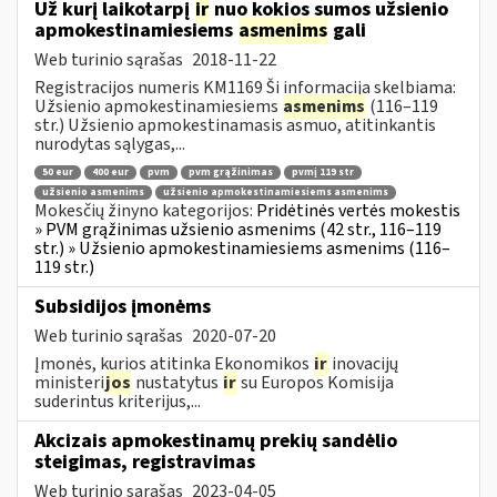
Už kurį laikotarpį
ir
nuo kokios sumos užsienio
apmokestinamiesiems
asmenims
gali
Web turinio sąrašas
2018-11-22
Registracijos numeris KM1169 Ši informacija skelbiama:
Užsienio apmokestinamiesiems
asmenims
(116–119
str.) Užsienio apmokestinamasis asmuo, atitinkantis
nurodytas sąlygas,...
50 eur
400 eur
pvm
pvm grąžinimas
pvmį 119 str
užsienio asmenims
užsienio apmokestinamiesiems asmenims
Mokesčių žinyno kategorijos:
Pridėtinės vertės mokestis
» PVM grąžinimas užsienio asmenims (42 str., 116–119
str.) » Užsienio apmokestinamiesiems asmenims (116–
119 str.)
Subsidijos įmonėms
Web turinio sąrašas
2020-07-20
Įmonės, kurios atitinka Ekonomikos
ir
inovacijų
ministeri
jos
nustatytus
ir
su Europos Komisija
suderintus kriterijus,...
Akcizais apmokestinamų prekių sandėlio
steigimas, registravimas
Web turinio sąrašas
2023-04-05