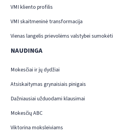
VMI kliento profilis
VMI skaitmeninė transformacija
Vienas langelis prievolėms valstybei sumokėti
NAUDINGA
Mokesčiai ir jų dydžiai
Atsiskaitymas grynaisiais pinigais
Dažniausiai užduodami klausimai
Mokesčių ABC
Viktorina moksleiviams