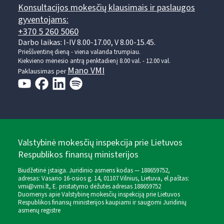
Konsultacijos mokesčių klausimais ir paslaugos
gyventojams:
+370 5 260 5060
Darbo laikas: I-IV 8.00-17.00, V 8.00-15.45.
Prieššventinę dieną - viena valanda trumpiau.
Kiekvieno mėnesio antrą penktadienį 8.00 val. - 12.00 val.
Mano VMI
Paklausimas per
Valstybinė mokesčių inspekcija prie Lietuvos
Respublikos finansų ministerijos
Biudžetinė įstaiga. Juridinio asmens kodas — 188659752,
adresas: Vasario 16-osios g. 14, 01107 Vilnius, Lietuva, el.paštas:
vmi@vmi.lt
, E. pristatymo dėžutės adresas 188659752
Duomenys apie Valstybinę mokesčių inspekciją prie Lietuvos
Respublikos finansų ministerijos kaupiami ir saugomi Juridinių
asmenų registre