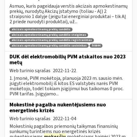
Asmuo, kuris pageidauja verstis akcizais apmokestinamų
prekių, nurodytų Akcizų įstatymo (toliau - AĮ) 2
straipsnio 1 dalyje (jeigu tai energiniai produktai – tik AĮ
2 priede nurodyti produktai), už...
akcizais apmokestinamų prekių sandėlis
akcizais apmokestinamų prekių sandėlio steigimas
akcizais apmokestinamų prekių sandėlio registravimas
akcizais apmokestinamų prekių sandėlio savininkas
fr0644
DUK dėl elektromobilių PVM atskaitos nuo 2023
metų
Web turinio sąrašas
2022-11-22
1. Įmonė, PVM mokėtoja, planuoja 2023 m. sausio mėn.
įsigyti elektromobilį iš kitos ES valstybės narės PVM
mokėtojo, todėl tokiam įsigijimui bus taikomas 0 proc.
PVM tarifas. Įsigyjamo...
Mokestinė pagalba nukentėjusiems nuo
energetinės krizės
Web turinio sąrašas
2022-11-04
Mokestinių pagalbos priemonių taikymas finansinių
sunkumų turintiems nuo energetinės krizės
nukentėjusiems
mokesčių
mokėtojams baigėsi 2023 m.