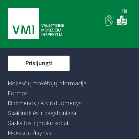
Prisijungti
Mokesčių mokėtojų informacija
Formos
Rinkmenos / Atviri duomenys
Skaičiuoklės ir pagalbininkai
Sąskaitos ir įmokų kodai
Mokesčių žinynas