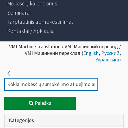
Mokesčių kalendorius
Seminarai
Tarptautinis apmokestinimas
Kontaktai / Apklausa
VMI Machine translation / VMI Машинный перевод /
VMI Машинний переклад (
English
,
Русский
,
Українська
)
Paieška
Kategorijos