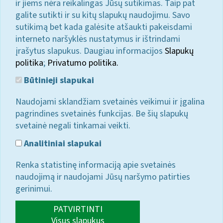
ir jiems nėra reikalingas Jūsų sutikimas. Taip pat
galite sutikti ir su kitų slapukų naudojimu. Savo
sutikimą bet kada galėsite atšaukti pakeisdami
interneto naršyklės nustatymus ir ištrindami
įrašytus slapukus. Daugiau informacijos
Slapukų
politika
;
Privatumo politika.
Būtinieji slapukai
Naudojami sklandžiam svetainės veikimui ir įgalina
pagrindines svetainės funkcijas. Be šių slapukų
svetainė negali tinkamai veikti.
Analitiniai slapukai
Renka statistinę informaciją apie svetainės
naudojimą ir naudojami Jūsų naršymo patirties
gerinimui.
PATVIRTINTI
Visus slapukus