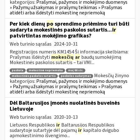
kategorijos:
Prašymai, pažymos ir mokėjimo duomenys
» Pažymų užsakymas ir prašymų teikimas » Prašymas
atidėti arba išdėstyti mokestinę nepriemoką
Per kiek dienų
po
sprendimo priėmimo turi būti
sudaryta mokestinės paskolos sutartis...
ir
patvirtintas mokėjimo grafikas?
Web turinio sąrašas
2024-10-31
Registracijos numeris KM1454 Ši informacija skelbiama:
Prašymas išdėstyti
mokesčių
ar
baudų sumokėjimą
Mokestinės paskolos sutartis – tai VMI...
paskola
mokestinė nepriemoka
maį 88 str.
Mokesčių žinyno
mokestinės paskolos sutartis
paskolos sudarymas
kategorijos:
Prašymai, pažymos ir mokėjimo duomenys
» Pažymų užsakymas ir prašymų teikimas » Prašymas
atidėti arba išdėstyti mokestinę nepriemoką
Dėl Baltarusijos įmonės nuolatinės buveinės
Lietuvoje
Web turinio sąrašas
2020-10-13
Lietuvos Respublikos
ir
Baltarusijos Respublikos
sudarytoje sutartyje dėl pajamų
ir
kapitalo dvigubo
apmokestinimo išvengimo...