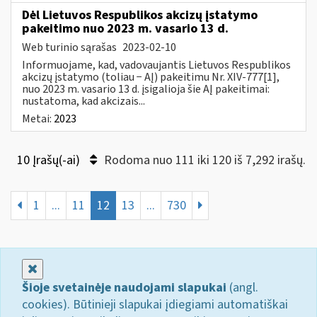
Dėl Lietuvos Respublikos akcizų įstatymo
pakeitimo nuo 2023 m. vasario 13 d.
Web turinio sąrašas
2023-02-10
Informuojame, kad, vadovaujantis Lietuvos Respublikos
akcizų įstatymo (toliau − AĮ) pakeitimu Nr. XIV-777[1],
nuo 2023 m. vasario 13 d. įsigalioja šie AĮ pakeitimai:
nustatoma, kad akcizais...
Metai:
2023
10 Įrašų(-ai)
Rodoma nuo 111 iki 120 iš 7,292 irašų.
1
...
11
12
13
...
730
Uždaryti
Šioje svetainėje naudojami slapukai
(angl.
cookies). Būtinieji slapukai įdiegiami automatiškai