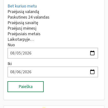
Bet kuriuo metu
Praėjusią valandą
Paskutines 24 valandas
Praėjusią savaitę
Praėjusį mėnesį
Praėjusiais metais
Laikotarpyje…
Nuo
Iki
Paieška