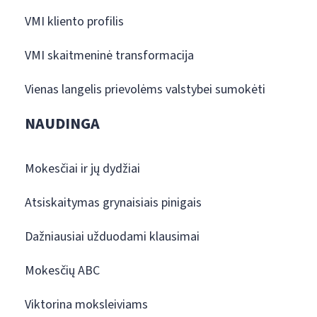
VMI kliento profilis
VMI skaitmeninė transformacija
Vienas langelis prievolėms valstybei sumokėti
NAUDINGA
Mokesčiai ir jų dydžiai
Atsiskaitymas grynaisiais pinigais
Dažniausiai užduodami klausimai
Mokesčių ABC
Viktorina moksleiviams