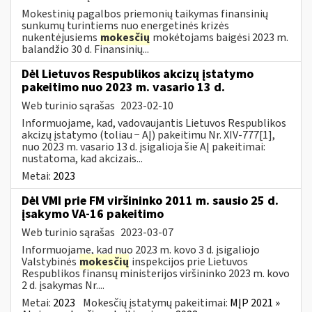
Mokestinių pagalbos priemonių taikymas finansinių
sunkumų turintiems nuo energetinės krizės
nukentėjusiems
mokesčių
mokėtojams baigėsi 2023 m.
balandžio 30 d. Finansinių...
Dėl Lietuvos Respublikos akcizų įstatymo
pakeitimo nuo 2023 m. vasario 13 d.
Web turinio sąrašas
2023-02-10
Informuojame, kad, vadovaujantis Lietuvos Respublikos
akcizų įstatymo (toliau − AĮ) pakeitimu Nr. XIV-777[1],
nuo 2023 m. vasario 13 d. įsigalioja šie AĮ pakeitimai:
nustatoma, kad akcizais...
Metai:
2023
Dėl VMI prie FM viršininko 2011 m. sausio 25 d.
įsakymo VA-16 pakeitimo
Web turinio sąrašas
2023-03-07
Informuojame, kad nuo 2023 m. kovo 3 d. įsigaliojo
Valstybinės
mokesčių
inspekcijos prie Lietuvos
Respublikos finansų ministerijos viršininko 2023 m. kovo
2 d. įsakymas Nr....
Metai:
2023
Mokesčių įstatymų pakeitimai:
MĮP 2021 »