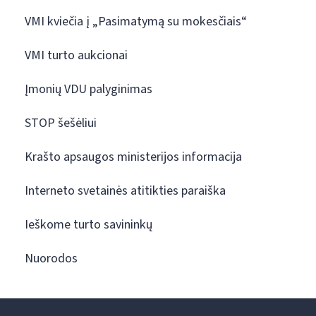
VMI kviečia į „Pasimatymą su mokesčiais“
VMI turto aukcionai
Įmonių VDU palyginimas
STOP šešėliui
Krašto apsaugos ministerijos informacija
Interneto svetainės atitikties paraiška
Ieškome turto savininkų
Nuorodos