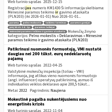
Web turinio sąrašas
2025-12-15
Registraci
jos
numeris KM1430 Ši informacija skelbiama:
Mėnesinė paramos teikimo
ir
gavimo ataskaita
(PLN203) (iki 2026-01-01) Nuo 2026-01-01...
parama
pelno mokestis
teikimo terminas
paramos gavėjai
pmį 50 str. 3 d. 2 p.
paramos teikėjai
Mokesčių žinyno
mėnesinė paramos teikimo ir gavimo ataskaita
kategorijos:
Pelno mokestis » Deklaravimas » Mėnesinė
paramos teikimo ir gavimo ataskaita (PLN203)
Patikrinusi nuomonės formuotoją, VMI nustatė
daugiau nei 200 tūkst. eurų nedeklaruotų
pajamų
Web turinio sąrašas
2022-04-25
Valstybinė mokesčių inspekcija (toliau – VMI)
informuoja, jog atlikus vieno nuomonės formuotojo
(angl. influencer) operatyvų patikrinimą, asmuo iš
individualios veiklos deklaravo apie 200,5 tūkst....
Metai:
2022
Pagrindinis:
Naujiena
Mokestinė pagalba nukentėjusiems nuo
energetinės krizės
Web turinio sąrašas
2022-11-04