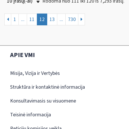
10 Įrašų(-ai)
Rodoma nuo 111 iki 120 iš 7,293 irašų.
1
...
11
12
13
...
730
APIE VMI
Misija, Vizija ir Vertybės
Struktūra ir kontaktinė informacija
Konsultavimasis su visuomene
Teisinė informacija
Peticijų komisijos veikla