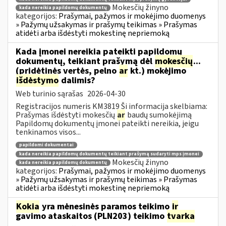
Mokesčių žinyno
kada nereikia papildomų dokumentų
kategorijos:
Prašymai, pažymos ir mokėjimo duomenys
» Pažymų užsakymas ir prašymų teikimas » Prašymas
atidėti arba išdėstyti mokestinę nepriemoką
Kada įmonei nereikia pateikti papildomų
dokumentų, teikiant prašymą dėl
mokesčių
...
(pridėtinės vertės, pelno
ar
kt.) mokėjimo
išdėstymo
dalimis?
Web turinio sąrašas
2026-04-30
Registracijos numeris KM3819 Ši informacija skelbiama:
Prašymas išdėstyti mokesčių
ar
baudų sumokėjimą
Papildomų dokumentų įmonei pateikti nereikia, jeigu
tenkinamos visos...
papildomi dokumentai
kada nereikia papildomų dokumentų teikiant prašymą sudaryti mps įmonei
Mokesčių žinyno
kada nereikia papildomų dokumentų
kategorijos:
Prašymai, pažymos ir mokėjimo duomenys
» Pažymų užsakymas ir prašymų teikimas » Prašymas
atidėti arba išdėstyti mokestinę nepriemoką
Kokia
yra mėnesinės paramos teikimo
ir
gavimo ataskaitos (PLN203) teikimo
tvarka