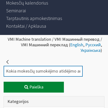
Mokesčių kalendorius
Seminarai
Tarptautinis apmokestinimas
Kontaktai / Apklausa
VMI Machine translation / VMI Машинный перевод /
VMI Машинний переклад (
English
,
Русский
,
Українська
)
Paieška
Kategorijos