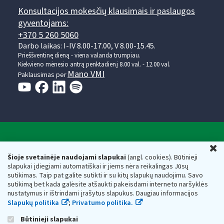
Konsultacijos mokesčių klausimais ir paslaugos
gyventojams:
+370 5 260 5060
Darbo laikas: I-IV 8.00-17.00, V 8.00-15.45.
Prieššventinę dieną - viena valanda trumpiau.
Kiekvieno mėnesio antrą penktadienį 8.00 val. - 12.00 val.
Mano VMI
Paklausimas per
Valstybinė mokesčių inspekcija prie Lietuvos
U
Respublikos finansų ministerijos
Šioje svetainėje naudojami slapukai
(angl. cookies). Būtinieji
slapukai įdiegiami automatiškai ir jiems nėra reikalingas Jūsų
Biudžetinė įstaiga. Juridinio asmens kodas — 188659752,
sutikimas. Taip pat galite sutikti ir su kitų slapukų naudojimu. Savo
adresas: Vasario 16-osios g. 14, 01107 Vilnius, Lietuva, el.paštas:
sutikimą bet kada galėsite atšaukti pakeisdami interneto naršyklės
vmi@vmi.lt
, E. pristatymo dėžutės adresas 188659752
nustatymus ir ištrindami įrašytus slapukus. Daugiau informacijos
Duomenys apie Valstybinę mokesčių inspekciją prie Lietuvos
Slapukų politika
;
Privatumo politika.
Respublikos finansų ministerijos kaupiami ir saugomi Juridinių
asmenų registre
Būtinieji slapukai