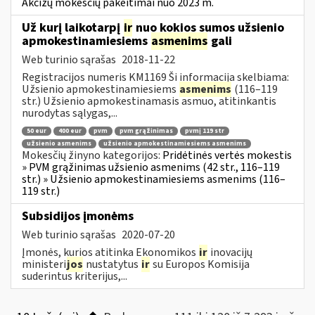
Akcizų mokesčių pakeitimai nuo 2023 m.
Už kurį laikotarpį
ir
nuo kokios sumos užsienio
apmokestinamiesiems
asmenims
gali
Web turinio sąrašas
2018-11-22
Registracijos numeris KM1169 Ši informacija skelbiama:
Užsienio apmokestinamiesiems
asmenims
(116–119
str.) Užsienio apmokestinamasis asmuo, atitinkantis
nurodytas sąlygas,...
50 eur
400 eur
pvm
pvm grąžinimas
pvmį 119 str
užsienio asmenims
užsienio apmokestinamiesiems asmenims
Mokesčių žinyno kategorijos:
Pridėtinės vertės mokestis
» PVM grąžinimas užsienio asmenims (42 str., 116–119
str.) » Užsienio apmokestinamiesiems asmenims (116–
119 str.)
Subsidijos įmonėms
Web turinio sąrašas
2020-07-20
Įmonės, kurios atitinka Ekonomikos
ir
inovacijų
ministeri
jos
nustatytus
ir
su Europos Komisija
suderintus kriterijus,...