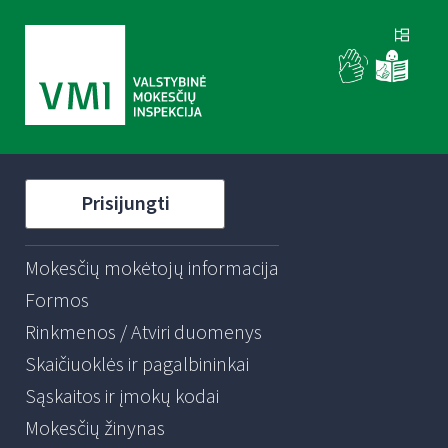
Prisijungti
Mokesčių mokėtojų informacija
Formos
Rinkmenos / Atviri duomenys
Skaičiuoklės ir pagalbininkai
Sąskaitos ir įmokų kodai
Mokesčių žinynas