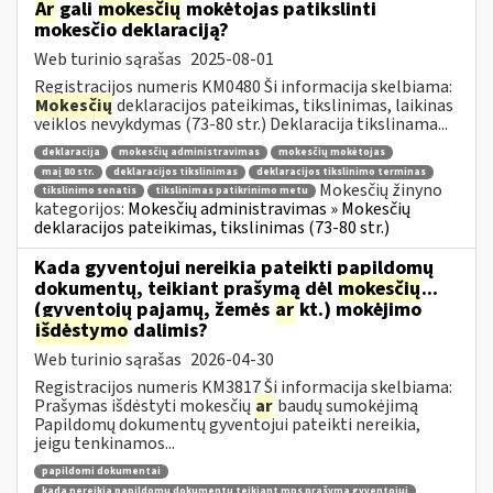
Ar
gali
mokesčių
mokėtojas patikslinti
mokesčio deklaraciją?
Web turinio sąrašas
2025-08-01
Registracijos numeris KM0480 Ši informacija skelbiama:
Mokesčių
deklaracijos pateikimas, tikslinimas, laikinas
veiklos nevykdymas (73-80 str.) Deklaracija tikslinama...
deklaracija
mokesčių administravimas
mokesčių mokėtojas
maį 80 str.
deklaracijos tikslinimas
deklaracijos tikslinimo terminas
Mokesčių žinyno
tikslinimo senatis
tikslinimas patikrinimo metu
kategorijos:
Mokesčių administravimas » Mokesčių
deklaracijos pateikimas, tikslinimas (73-80 str.)
Kada gyventojui nereikia pateikti papildomų
dokumentų, teikiant prašymą dėl
mokesčių
...
(gyventojų pajamų, žemės
ar
kt.) mokėjimo
išdėstymo
dalimis?
Web turinio sąrašas
2026-04-30
Registracijos numeris KM3817 Ši informacija skelbiama:
Prašymas išdėstyti mokesčių
ar
baudų sumokėjimą
Papildomų dokumentų gyventojui pateikti nereikia,
jeigu tenkinamos...
papildomi dokumentai
kada nereikia papildomų dokumentų teikiant mps prašymą gyventojui