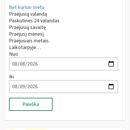
Bet kuriuo metu
Praėjusią valandą
Paskutines 24 valandas
Praėjusią savaitę
Praėjusį mėnesį
Praėjusiais metais
Laikotarpyje…
Nuo
Iki
Paieška