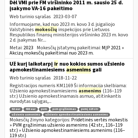
Dėl VMI prie FM viršininko 2011 m. sausio 25 d.
įsakymo VA-16 pakeitimo
Web turinio sąrašas
2023-03-07
Informuojame, kad nuo 2023 m. kovo 3 d. įsigaliojo
Valstybinės
mokesčių
inspekcijos prie Lietuvos
Respublikos finansų ministerijos viršininko 2023 m. kovo
2 d. įsakymas Nr....
Metai:
2023
Mokesčių įstatymų pakeitimai:
MĮP 2021 »
Akcizų mokesčių pakeitimai nuo 2023 m.
Už kurį laikotarpį
ir
nuo kokios sumos užsienio
apmokestinamiesiems
asmenims
gali
Web turinio sąrašas
2018-11-22
Registracijos numeris KM1169 Ši informacija skelbiama:
Užsienio apmokestinamiesiems
asmenims
(116–119
str.) Užsienio apmokestinamasis asmuo, atitinkantis
nurodytas sąlygas,...
50 eur
400 eur
pvm
pvm grąžinimas
pvmį 119 str
užsienio asmenims
užsienio apmokestinamiesiems asmenims
Mokesčių žinyno kategorijos:
Pridėtinės vertės mokestis
» PVM grąžinimas užsienio asmenims (42 str., 116–119
str.) » Užsienio apmokestinamiesiems asmenims (116–
119 str.)