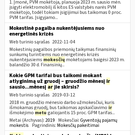
1. Įmonė, PVM mokėtoja, planuoja 2023 m. sausio mėn.
įsigyti elektromobilį iš kitos ES valstybės narės PVM
mokėtojo, todėl tokiam įsigijimui bus taikomas 0 proc.
PVM tarifas. Įsigyjamo...
Mokestinė pagalba nukentėjusiems nuo
energetinės krizės
Web turinio sąrašas
2022-11-04
Mokestinių pagalbos priemonių taikymas finansinių
sunkumų turintiems nuo energetinės krizės
nukentėjusiems
mokesčių
mokėtojams baigėsi 2023 m.
balandžio 30 d. Finansinių...
Kokie GPM tarifai bus taikomi mokant
atlyginimą už gruodį – gruodžio mėnesį
ir
sausio...mėnesį
ar
jie skirsis?
Web turinio sąrašas
2019-03-12
2018 m. gruodžio mėnesio darbo užmokesčiui, kuris
išmokamas gruodį, bus taikomas apskaičiavimo
ir
išmokėjimo
metu
galiojantis 15 proc. GPM tarifas...
Metai (Archyvas):
2019
Mokesčiai:
Gyventojų pajamų
mokestis
Pagrindinis:
Mokesčių pakeitimai