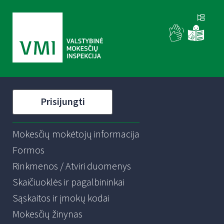
Prisijungti
Mokesčių mokėtojų informacija
Formos
Rinkmenos / Atviri duomenys
Skaičiuoklės ir pagalbininkai
Sąskaitos ir įmokų kodai
Mokesčių žinynas