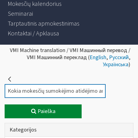
Mokesčių kalendorius
Seminarai
Tarptautinis apmokestinimas
Kontaktai / Apklausa
VMI Machine translation / VMI Машинный перевод /
VMI Машинний переклад (
English
,
Русский
,
Українська
)
Paieška
Kategorijos