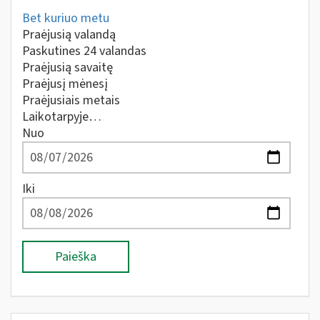
Bet kuriuo metu
Praėjusią valandą
Paskutines 24 valandas
Praėjusią savaitę
Praėjusį mėnesį
Praėjusiais metais
Laikotarpyje…
Nuo
Iki
Paieška