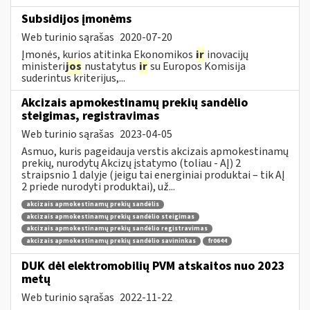
Subsidijos įmonėms
Web turinio sąrašas
2020-07-20
Įmonės, kurios atitinka Ekonomikos
ir
inovacijų
ministeri
jos
nustatytus
ir
su Europos Komisija
suderintus kriterijus,...
Akcizais apmokestinamų prekių sandėlio
steigimas, registravimas
Web turinio sąrašas
2023-04-05
Asmuo, kuris pageidauja verstis akcizais apmokestinamų
prekių, nurodytų Akcizų įstatymo (toliau - AĮ) 2
straipsnio 1 dalyje (jeigu tai energiniai produktai – tik AĮ
2 priede nurodyti produktai), už...
akcizais apmokestinamų prekių sandėlis
akcizais apmokestinamų prekių sandėlio steigimas
akcizais apmokestinamų prekių sandėlio registravimas
akcizais apmokestinamų prekių sandėlio savininkas
fr0644
DUK dėl elektromobilių PVM atskaitos nuo 2023
metų
Web turinio sąrašas
2022-11-22