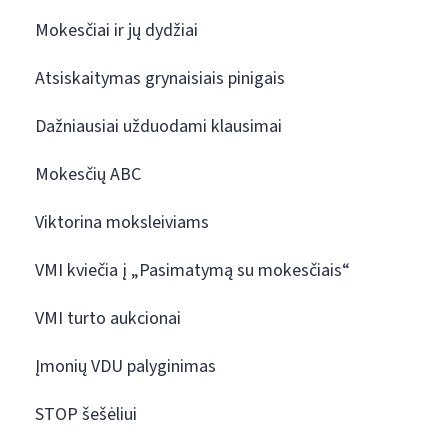
Mokesčiai ir jų dydžiai
Atsiskaitymas grynaisiais pinigais
Dažniausiai užduodami klausimai
Mokesčių ABC
Viktorina moksleiviams
VMI kviečia į „Pasimatymą su mokesčiais“
VMI turto aukcionai
Įmonių VDU palyginimas
STOP šešėliui