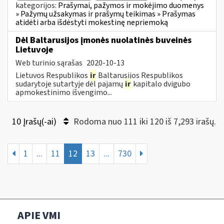
kategorijos:
Prašymai, pažymos ir mokėjimo duomenys
» Pažymų užsakymas ir prašymų teikimas » Prašymas
atidėti arba išdėstyti mokestinę nepriemoką
Dėl Baltarusijos įmonės nuolatinės buveinės
Lietuvoje
Web turinio sąrašas
2020-10-13
Lietuvos Respublikos
ir
Baltarusijos Respublikos
sudarytoje sutartyje dėl pajamų
ir
kapitalo dvigubo
apmokestinimo išvengimo...
10 Įrašų(-ai)
Rodoma nuo 111 iki 120 iš 7,293 irašų.
1
...
11
12
13
...
730
APIE VMI