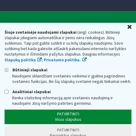
Valstybinė mokesčių inspekcija prie Lietuvos
U
Respublikos finansų ministerijos
Šioje svetainėje naudojami slapukai
(angl. cookies). Būtinieji
slapukai įdiegiami automatiškai ir jiems nėra reikalingas Jūsų
Biudžetinė įstaiga. Juridinio asmens kodas — 188659752,
sutikimas. Taip pat galite sutikti ir su kitų slapukų naudojimu. Savo
adresas: Vasario 16-osios g. 14, 01107 Vilnius, Lietuva, el.paštas:
sutikimą bet kada galėsite atšaukti pakeisdami interneto naršyklės
vmi@vmi.lt
, E. pristatymo dėžutės adresas 188659752
nustatymus ir ištrindami įrašytus slapukus. Daugiau informacijos
Duomenys apie Valstybinę mokesčių inspekciją prie Lietuvos
Slapukų politika
;
Privatumo politika.
Respublikos finansų ministerijos kaupiami ir saugomi Juridinių
asmenų registre
Būtinieji slapukai
Naudojami sklandžiam svetainės veikimui ir įgalina pagrindines
svetainės funkcijas. Be šių slapukų svetainė negali tinkamai veikti.
Analitiniai slapukai
Renka statistinę informaciją apie svetainės naudojimą ir
naudojami Jūsų naršymo patirties gerinimui.
PATVIRTINTI
Visus slapukus
PATVIRTINTI
Pasirinktus slapukus