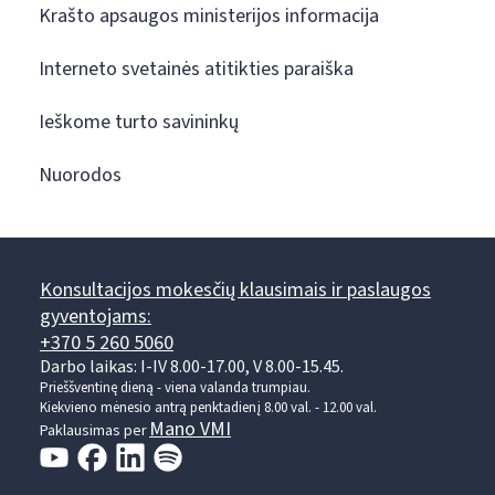
Krašto apsaugos ministerijos informacija
Interneto svetainės atitikties paraiška
Ieškome turto savininkų
Nuorodos
Konsultacijos mokesčių klausimais ir paslaugos
gyventojams:
+370 5 260 5060
Darbo laikas: I-IV 8.00-17.00, V 8.00-15.45.
Prieššventinę dieną - viena valanda trumpiau.
Kiekvieno mėnesio antrą penktadienį 8.00 val. - 12.00 val.
Mano VMI
Paklausimas per