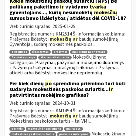
Kokia
mokestinių paskolų sutarčių (MPS) be
palūkanų pakeitimo
ir
vykdymo
tvarka
gyventojams..., kurių nesumokėtų
mokesčių
sumos buvo išdėstytos / atidėtos dėl COVID-19?
Web turinio sąrašas
2025-01-29
Registracijos numeris KM2514 Ši informacija skelbiama:
Prašymas išdėstyti
mokesčių
ar
baudų sumokėjimą
Gyventojai, sudarę mokestinės paskolos...
atidėjimas
išdėstymas
prašymai
mokestinė nepriemoka
Mokesčių žinyno
fiziniai asmenys
ekstremali situacija
kategorijos:
Prašymai, pažymos ir mokėjimo duomenys
» Pažymų užsakymas ir prašymų teikimas » Prašymas
atidėti arba išdėstyti mokestinę nepriemoką
Per kiek dienų
po
sprendimo priėmimo turi būti
sudaryta mokestinės paskolos sutartis...
ir
patvirtintas mokėjimo grafikas?
Web turinio sąrašas
2024-10-31
Registracijos numeris KM1454 Ši informacija skelbiama:
Prašymas išdėstyti
mokesčių
ar
baudų sumokėjimą
Mokestinės paskolos sutartis – tai VMI...
paskola
mokestinė nepriemoka
maį 88 str.
Mokesčių žinyno
mokestinės paskolos sutartis
paskolos sudarymas