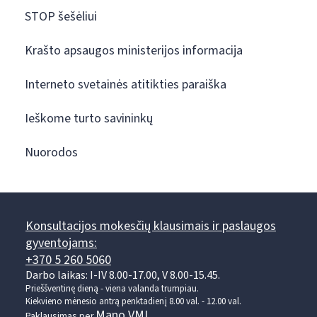
STOP šešėliui
Krašto apsaugos ministerijos informacija
Interneto svetainės atitikties paraiška
Ieškome turto savininkų
Nuorodos
Konsultacijos mokesčių klausimais ir paslaugos
gyventojams:
+370 5 260 5060
Darbo laikas: I-IV 8.00-17.00, V 8.00-15.45.
Prieššventinę dieną - viena valanda trumpiau.
Kiekvieno mėnesio antrą penktadienį 8.00 val. - 12.00 val.
Mano VMI
Paklausimas per