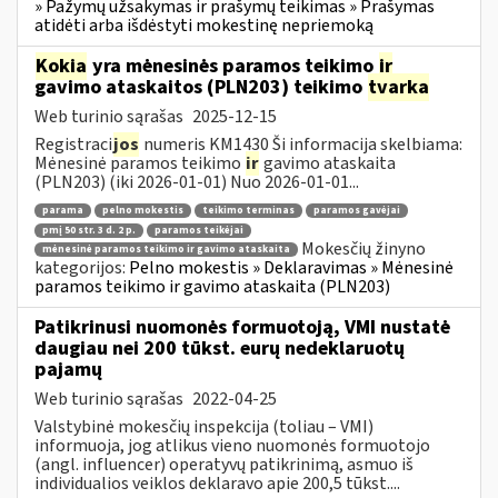
» Pažymų užsakymas ir prašymų teikimas » Prašymas
atidėti arba išdėstyti mokestinę nepriemoką
Kokia
yra mėnesinės paramos teikimo
ir
gavimo ataskaitos (PLN203) teikimo
tvarka
Web turinio sąrašas
2025-12-15
Registraci
jos
numeris KM1430 Ši informacija skelbiama:
Mėnesinė paramos teikimo
ir
gavimo ataskaita
(PLN203) (iki 2026-01-01) Nuo 2026-01-01...
parama
pelno mokestis
teikimo terminas
paramos gavėjai
pmį 50 str. 3 d. 2 p.
paramos teikėjai
Mokesčių žinyno
mėnesinė paramos teikimo ir gavimo ataskaita
kategorijos:
Pelno mokestis » Deklaravimas » Mėnesinė
paramos teikimo ir gavimo ataskaita (PLN203)
Patikrinusi nuomonės formuotoją, VMI nustatė
daugiau nei 200 tūkst. eurų nedeklaruotų
pajamų
Web turinio sąrašas
2022-04-25
Valstybinė mokesčių inspekcija (toliau – VMI)
informuoja, jog atlikus vieno nuomonės formuotojo
(angl. influencer) operatyvų patikrinimą, asmuo iš
individualios veiklos deklaravo apie 200,5 tūkst....