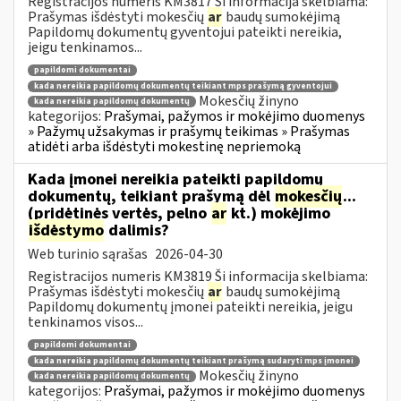
Registracijos numeris KM3817 Ši informacija skelbiama:
Prašymas išdėstyti mokesčių
ar
baudų sumokėjimą
Papildomų dokumentų gyventojui pateikti nereikia,
jeigu tenkinamos...
papildomi dokumentai
kada nereikia papildomų dokumentų teikiant mps prašymą gyventojui
Mokesčių žinyno
kada nereikia papildomų dokumentų
kategorijos:
Prašymai, pažymos ir mokėjimo duomenys
» Pažymų užsakymas ir prašymų teikimas » Prašymas
atidėti arba išdėstyti mokestinę nepriemoką
Kada įmonei nereikia pateikti papildomų
dokumentų, teikiant prašymą dėl
mokesčių
...
(pridėtinės vertės, pelno
ar
kt.) mokėjimo
išdėstymo
dalimis?
Web turinio sąrašas
2026-04-30
Registracijos numeris KM3819 Ši informacija skelbiama:
Prašymas išdėstyti mokesčių
ar
baudų sumokėjimą
Papildomų dokumentų įmonei pateikti nereikia, jeigu
tenkinamos visos...
papildomi dokumentai
kada nereikia papildomų dokumentų teikiant prašymą sudaryti mps įmonei
Mokesčių žinyno
kada nereikia papildomų dokumentų
kategorijos:
Prašymai, pažymos ir mokėjimo duomenys