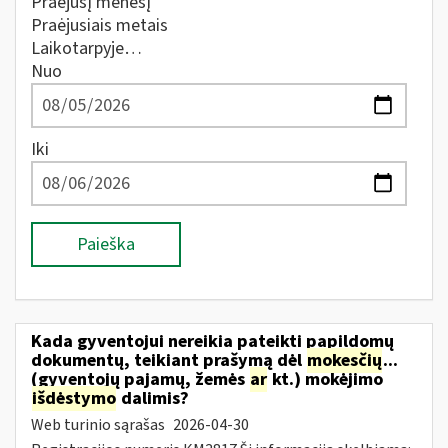
Praėjusį mėnesį
Praėjusiais metais
Laikotarpyje…
Nuo
Iki
Paieška
Kada gyventojui nereikia pateikti papildomų
dokumentų, teikiant prašymą dėl
mokesčių
...
(gyventojų pajamų, žemės
ar
kt.) mokėjimo
išdėstymo
dalimis?
Web turinio sąrašas
2026-04-30