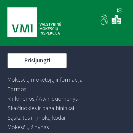
Prisijungti
Mokesčių mokėtojų informacija
Formos
Rinkmenos / Atviri duomenys
Skaičiuoklės ir pagalbininkai
Sąskaitos ir įmokų kodai
Mokesčių žinynas