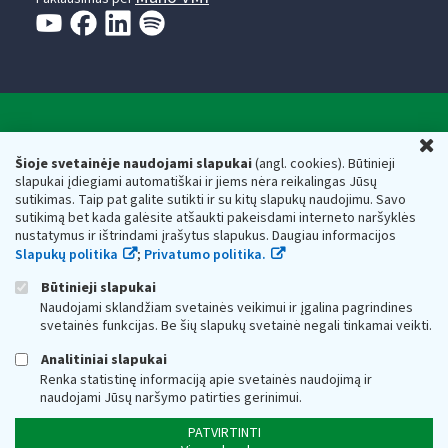
Valstybinė mokesčių inspekcija prie Lietuvos
U
Respublikos finansų ministerijos
Šioje svetainėje naudojami slapukai
(angl. cookies). Būtinieji
slapukai įdiegiami automatiškai ir jiems nėra reikalingas Jūsų
Biudžetinė įstaiga. Juridinio asmens kodas — 188659752,
sutikimas. Taip pat galite sutikti ir su kitų slapukų naudojimu. Savo
adresas: Vasario 16-osios g. 14, 01107 Vilnius, Lietuva, el.paštas:
sutikimą bet kada galėsite atšaukti pakeisdami interneto naršyklės
vmi@vmi.lt
, E. pristatymo dėžutės adresas 188659752
nustatymus ir ištrindami įrašytus slapukus. Daugiau informacijos
Duomenys apie Valstybinę mokesčių inspekciją prie Lietuvos
Slapukų politika
;
Privatumo politika.
Respublikos finansų ministerijos kaupiami ir saugomi Juridinių
asmenų registre
Būtinieji slapukai
Naudojami sklandžiam svetainės veikimui ir įgalina pagrindines
svetainės funkcijas. Be šių slapukų svetainė negali tinkamai veikti.
Analitiniai slapukai
Renka statistinę informaciją apie svetainės naudojimą ir
naudojami Jūsų naršymo patirties gerinimui.
PATVIRTINTI