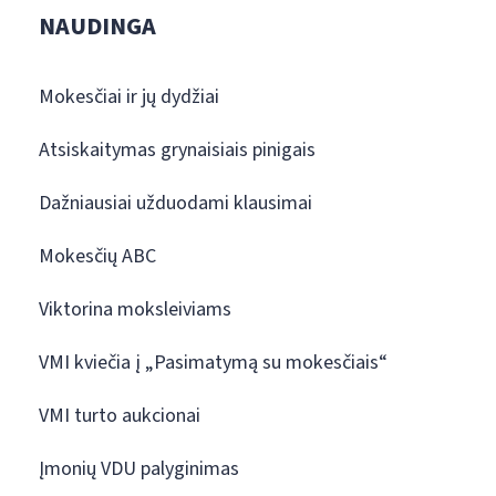
NAUDINGA
Mokesčiai ir jų dydžiai
Atsiskaitymas grynaisiais pinigais
Dažniausiai užduodami klausimai
Mokesčių ABC
Viktorina moksleiviams
VMI kviečia į „Pasimatymą su mokesčiais“
VMI turto aukcionai
Įmonių VDU palyginimas