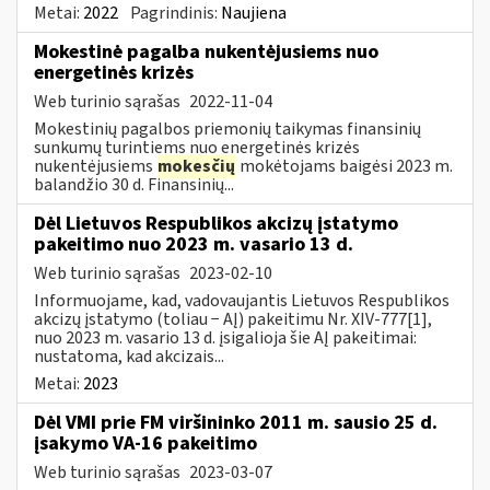
Metai:
2022
Pagrindinis:
Naujiena
Mokestinė pagalba nukentėjusiems nuo
energetinės krizės
Web turinio sąrašas
2022-11-04
Mokestinių pagalbos priemonių taikymas finansinių
sunkumų turintiems nuo energetinės krizės
nukentėjusiems
mokesčių
mokėtojams baigėsi 2023 m.
balandžio 30 d. Finansinių...
Dėl Lietuvos Respublikos akcizų įstatymo
pakeitimo nuo 2023 m. vasario 13 d.
Web turinio sąrašas
2023-02-10
Informuojame, kad, vadovaujantis Lietuvos Respublikos
akcizų įstatymo (toliau − AĮ) pakeitimu Nr. XIV-777[1],
nuo 2023 m. vasario 13 d. įsigalioja šie AĮ pakeitimai:
nustatoma, kad akcizais...
Metai:
2023
Dėl VMI prie FM viršininko 2011 m. sausio 25 d.
įsakymo VA-16 pakeitimo
Web turinio sąrašas
2023-03-07