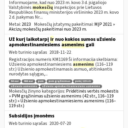
Informuojame, kad nuo 2023 m. kovo 3 d. įsigaliojo
Valstybinės
mokesčių
inspekcijos prie Lietuvos
Respublikos finansų ministerijos viršininko 2023 m. kovo
2 d. įsakymas Nr....
Metai:
2023
Mokesčių įstatymų pakeitimai:
MĮP 2021 »
Akcizų mokesčių pakeitimai nuo 2023 m.
Už kurį laikotarpį
ir
nuo kokios sumos užsienio
apmokestinamiesiems
asmenims
gali
Web turinio sąrašas
2018-11-22
Registracijos numeris KM1169 Ši informacija skelbiama:
Užsienio apmokestinamiesiems
asmenims
(116–119
str.) Užsienio apmokestinamasis asmuo, atitinkantis
nurodytas sąlygas,...
50 eur
400 eur
pvm
pvm grąžinimas
pvmį 119 str
užsienio asmenims
užsienio apmokestinamiesiems asmenims
Mokesčių žinyno kategorijos:
Pridėtinės vertės mokestis
» PVM grąžinimas užsienio asmenims (42 str., 116–119
str.) » Užsienio apmokestinamiesiems asmenims (116–
119 str.)
Subsidijos įmonėms
Web turinio sąrašas
2020-07-20