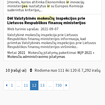
Įmonės, kurios atitinka Ekonomikos
ir
inovacijų
ministeri
jos
nustatytus
ir
su Europos Komisija
suderintus kriterijus,...
Dėl Valstybinės
mokesčių
inspekcijos prie
Lietuvos Respublikos finansų ministerijos
Web turinio sąrašas
2021-09-07
Valstybinė mokesčių inspekcija prie Lietuvos
Respublikos finansų ministerijos informuoja, kad
priimtas Valstybinės mokesčių inspekcijos prie Lietuvos
Respublikos finansų ministerijos viršininko...
Metai:
2021
Mokesčių įstatymų pakeitimai:
MĮP 2021 »
Mokesčiu administravimo įstatymas
10 Įrašų(-ai)
Rodoma nuo 111 iki 120 iš 7,292 irašų.
1
...
11
12
13
...
730