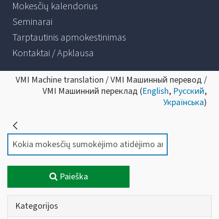
Mokesčių kalendorius
Seminarai
Tarptautinis apmokestinimas
Kontaktai / Apklausa
VMI Machine translation / VMI Машинный перевод /
VMI Машинний переклад (
English
,
Русский
,
Українська
)
Paieška
Kategorijos