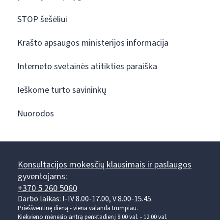
STOP šešėliui
Krašto apsaugos ministerijos informacija
Interneto svetainės atitikties paraiška
Ieškome turto savininkų
Nuorodos
Konsultacijos mokesčių klausimais ir paslaugos
gyventojams:
+370 5 260 5060
Darbo laikas: I-IV 8.00-17.00, V 8.00-15.45.
Prieššventinę dieną - viena valanda trumpiau.
Kiekvieno mėnesio antrą penktadienį 8.00 val. - 12.00 val.