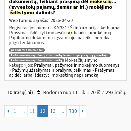
dokumentų, teikiant prašymą dėl
mokesčių
...
(gyventojų pajamų, žemės
ar
kt.) mokėjimo
išdėstymo
dalimis?
Web turinio sąrašas
2026-04-30
Registracijos numeris KM3817 Ši informacija skelbiama:
Prašymas išdėstyti mokesčių
ar
baudų sumokėjimą
Papildomų dokumentų gyventojui pateikti nereikia,
jeigu tenkinamos...
papildomi dokumentai
kada nereikia papildomų dokumentų teikiant mps prašymą gyventojui
Mokesčių žinyno
kada nereikia papildomų dokumentų
kategorijos:
Prašymai, pažymos ir mokėjimo duomenys
» Pažymų užsakymas ir prašymų teikimas » Prašymas
atidėti arba išdėstyti mokestinę nepriemoką
10 Įrašų(-ai)
Rodoma nuo 111 iki 120 iš 7,293 irašų.
1
...
11
12
13
...
730