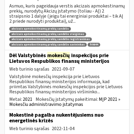
Asmuo, kuris pageidauja verstis akcizais apmokestinamų
prekių, nurodytų Akcizų įstatymo (toliau - AĮ) 2
straipsnio 1 dalyje (jeigu tai energiniai produktai – tik AĮ
2 priede nurodyti produktai), už...
akcizais apmokestinamų prekių sandėlis
akcizais apmokestinamų prekių sandėlio steigimas
akcizais apmokestinamų prekių sandėlio registravimas
akcizais apmokestinamų prekių sandėlio savininkas
fr0644
Dėl Valstybinės
mokesčių
inspekcijos prie
Lietuvos Respublikos finansų ministerijos
Web turinio sąrašas
2021-09-07
Valstybinė mokesčių inspekcija prie Lietuvos
Respublikos finansų ministerijos informuoja, kad
priimtas Valstybinės mokesčių inspekcijos prie Lietuvos
Respublikos finansų ministerijos viršininko...
Metai:
2021
Mokesčių įstatymų pakeitimai:
MĮP 2021 »
Mokesčiu administravimo įstatymas
Mokestinė pagalba nukentėjusiems nuo
energetinės krizės
Web turinio sąrašas
2022-11-04