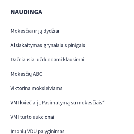
NAUDINGA
Mokesčiai ir jų dydžiai
Atsiskaitymas grynaisiais pinigais
Dažniausiai užduodami klausimai
Mokesčių ABC
Viktorina moksleiviams
VMI kviečia į „Pasimatymą su mokesčiais“
VMI turto aukcionai
Įmonių VDU palyginimas