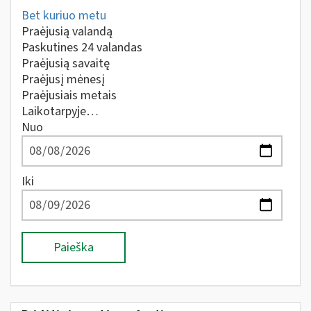
Bet kuriuo metu
Praėjusią valandą
Paskutines 24 valandas
Praėjusią savaitę
Praėjusį mėnesį
Praėjusiais metais
Laikotarpyje…
Nuo
Iki
Paieška