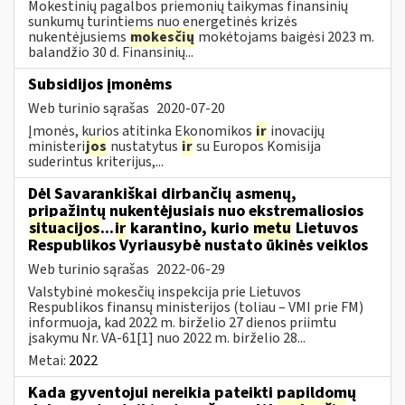
Mokestinių pagalbos priemonių taikymas finansinių
sunkumų turintiems nuo energetinės krizės
nukentėjusiems
mokesčių
mokėtojams baigėsi 2023 m.
balandžio 30 d. Finansinių...
Subsidijos įmonėms
Web turinio sąrašas
2020-07-20
Įmonės, kurios atitinka Ekonomikos
ir
inovacijų
ministeri
jos
nustatytus
ir
su Europos Komisija
suderintus kriterijus,...
Dėl Savarankiškai dirbančių asmenų,
pripažintų nukentėjusiais nuo ekstremaliosios
situacijos
...
ir
karantino, kurio
metu
Lietuvos
Respublikos Vyriausybė nustato ūkinės veiklos
Web turinio sąrašas
2022-06-29
Valstybinė mokesčių inspekcija prie Lietuvos
Respublikos finansų ministerijos (toliau – VMI prie FM)
informuoja, kad 2022 m. birželio 27 dienos priimtu
įsakymu Nr. VA-61[1] nuo 2022 m. birželio 28...
Metai:
2022
Kada gyventojui nereikia pateikti papildomų