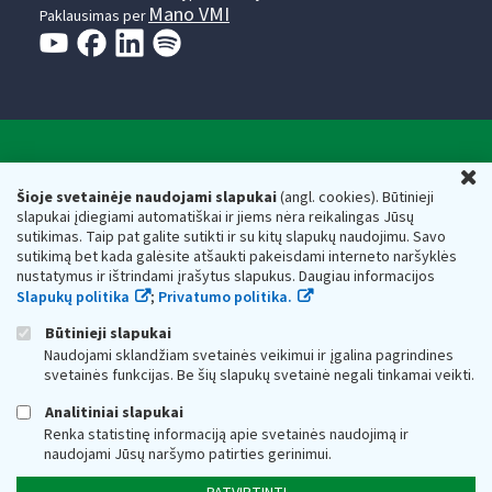
Mano VMI
Paklausimas per
Valstybinė mokesčių inspekcija prie Lietuvos
U
Respublikos finansų ministerijos
Šioje svetainėje naudojami slapukai
(angl. cookies). Būtinieji
slapukai įdiegiami automatiškai ir jiems nėra reikalingas Jūsų
Biudžetinė įstaiga. Juridinio asmens kodas — 188659752,
sutikimas. Taip pat galite sutikti ir su kitų slapukų naudojimu. Savo
adresas: Vasario 16-osios g. 14, 01107 Vilnius, Lietuva, el.paštas:
sutikimą bet kada galėsite atšaukti pakeisdami interneto naršyklės
vmi@vmi.lt
, E. pristatymo dėžutės adresas 188659752
nustatymus ir ištrindami įrašytus slapukus. Daugiau informacijos
Duomenys apie Valstybinę mokesčių inspekciją prie Lietuvos
Slapukų politika
;
Privatumo politika.
Respublikos finansų ministerijos kaupiami ir saugomi Juridinių
asmenų registre
Būtinieji slapukai
Naudojami sklandžiam svetainės veikimui ir įgalina pagrindines
svetainės funkcijas. Be šių slapukų svetainė negali tinkamai veikti.
Analitiniai slapukai
Renka statistinę informaciją apie svetainės naudojimą ir
naudojami Jūsų naršymo patirties gerinimui.