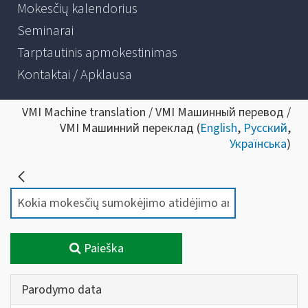
Mokesčių kalendorius
Seminarai
Tarptautinis apmokestinimas
Kontaktai / Apklausa
VMI Machine translation / VMI Машинный перевод /
VMI Машинний переклад (
English
,
Русский
,
Українська
)
Paieška
Parodymo data