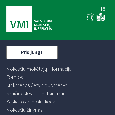
Prisijungti
Mokesčių mokėtojų informacija
Formos
Rinkmenos / Atviri duomenys
Skaičiuoklės ir pagalbininkai
Sąskaitos ir įmokų kodai
Mokesčių žinynas