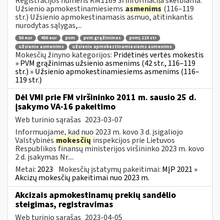
Registracijos numeris KM1169 Ši informacija skelbiama:
Užsienio apmokestinamiesiems
asmenims
(116–119
str.) Užsienio apmokestinamasis asmuo, atitinkantis
nurodytas sąlygas,...
50 eur
400 eur
pvm
pvm grąžinimas
pvmį 119 str
užsienio asmenims
užsienio apmokestinamiesiems asmenims
Mokesčių žinyno kategorijos:
Pridėtinės vertės mokestis
» PVM grąžinimas užsienio asmenims (42 str., 116–119
str.) » Užsienio apmokestinamiesiems asmenims (116–
119 str.)
Dėl VMI prie FM viršininko 2011 m. sausio 25 d.
įsakymo VA-16 pakeitimo
Web turinio sąrašas
2023-03-07
Informuojame, kad nuo 2023 m. kovo 3 d. įsigaliojo
Valstybinės
mokesčių
inspekcijos prie Lietuvos
Respublikos finansų ministerijos viršininko 2023 m. kovo
2 d. įsakymas Nr....
Metai:
2023
Mokesčių įstatymų pakeitimai:
MĮP 2021 »
Akcizų mokesčių pakeitimai nuo 2023 m.
Akcizais apmokestinamų prekių sandėlio
steigimas, registravimas
Web turinio sąrašas
2023-04-05