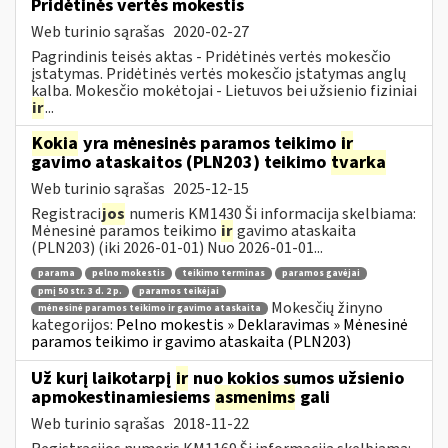
Pridėtinės vertės mokestis
Web turinio sąrašas
2020-02-27
Pagrindinis teisės aktas - Pridėtinės vertės mokesčio
įstatymas. Pridėtinės vertės mokesčio įstatymas anglų
kalba. Mokesčio mokėtojai - Lietuvos bei užsienio fiziniai
ir
...
Kokia
yra mėnesinės paramos teikimo
ir
gavimo ataskaitos (PLN203) teikimo
tvarka
Web turinio sąrašas
2025-12-15
Registraci
jos
numeris KM1430 Ši informacija skelbiama:
Mėnesinė paramos teikimo
ir
gavimo ataskaita
(PLN203) (iki 2026-01-01) Nuo 2026-01-01...
parama
pelno mokestis
teikimo terminas
paramos gavėjai
pmį 50 str. 3 d. 2 p.
paramos teikėjai
Mokesčių žinyno
mėnesinė paramos teikimo ir gavimo ataskaita
kategorijos:
Pelno mokestis » Deklaravimas » Mėnesinė
paramos teikimo ir gavimo ataskaita (PLN203)
Už kurį laikotarpį
ir
nuo kokios sumos užsienio
apmokestinamiesiems
asmenims
gali
Web turinio sąrašas
2018-11-22